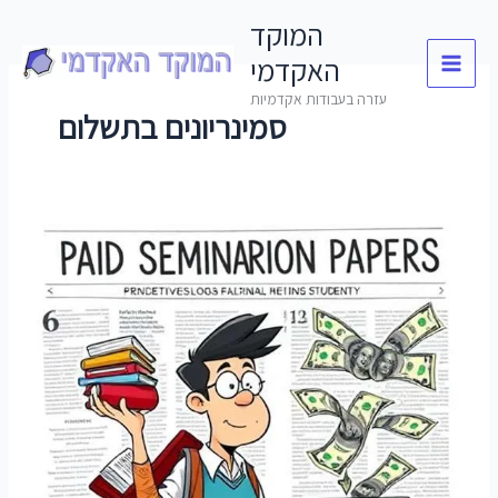
Skip
המוקד
to
האקדמי
content
עזרה בעבודות אקדמיות
סמינריונים בתשלום
סמינריונים
בתשלום
–
הפתרון
המקצועי
לכל
דרישה
אקדמית