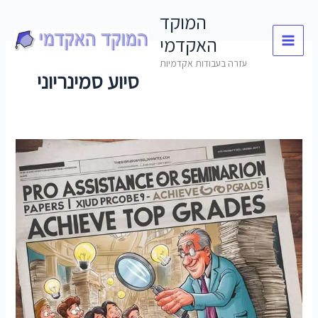
Skip
המוקד
to
האקדמי
content
עזרה בעבודות אקדמיות
סיוע סמינריוני
סיוע
בעבודות
סמינריון
–
להשיג
ציונים
מעולים