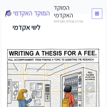
Skip
המוקד
to
האקדמי
content
עזרה בעבודות אקדמיות
ליווי אקדמי
כתיבת
תזה
תמורת
תשלום
–
ליווי
מלא
מציאת
נושא
ועד
הגשת