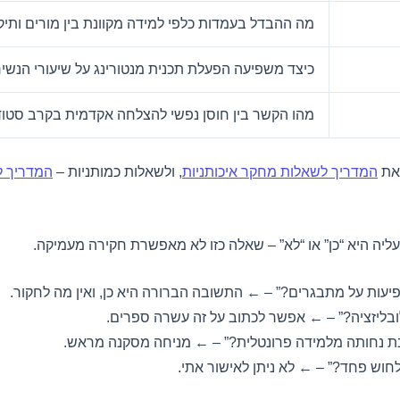
מה ההבדל בעמדות כלפי למידה מקוונת בין מורים ותי
כיצד משפיעה הפעלת תכנית מנטורינג על שיעורי הנשיר
מהו הקשר בין חוסן נפשי להצלחה אקדמית בקרב סטו
 את
המדריך לשאלות מחקר איכותניות
, ולשאלות כמותניות –
המדריך ל
יה היא “כן” או “לא” – שאלה כזו לא מאפשרת חקירה מעמיקה.
ות על מתבגרים?” – ← התשובה הברורה היא כן, ואין מה לחקור.
בליזציה?” – ← אפשר לכתוב על זה עשרה ספרים.
ת נחותה מלמידה פרונטלית?” – ← מניחה מסקנה מראש.
לחוש פחד?” – ← לא ניתן לאישור אתי.