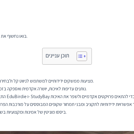
בואו נחשוף את 10 האתרים המובילים המצטיינים ברכש פרויקטים אקדמיים.
תוכן עניינים
פלטפורמות כמו GradeMiners ו-PaperHelp מציעות ממשקים ידידותיים למשתמש לניווט קל ולבחירת פרויקטים.
שירותים כמו Ultius ו- EssayPro נותנים עדיפות לאיכות, יושרה אקדמית ואספקה בזמן לכל הרמות האקדמיות.
פלטפורמות כמו EssayPro ו-Ultius ביססו מוניטין של אמינות ומקצועיות בשירותי כתיבה אקדמית.