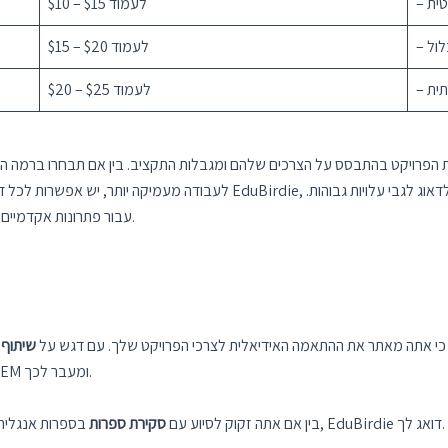
טית
$10 – $15 לעמוד
לול
$15 – $20 לעמוד
תית
$20 – $25 לעמוד
בחר EduBirdie עבור פתרונות אקדמיים סבירים ומעולים המותאמים למפרט שלך.
 נושאים אקדמיים, להבטיח כי אתה מאתר את ההתאמה האידיאלית לצרכי הפרויקט שלך. עם דגש על
שיתוף 
ועד לתחומי STEM ומעבר לכך.
, EduBirdie דואג לך.
בין אם אתה זקוק לסיוע עם
סקירת ספרות
בספרות אנגלית 