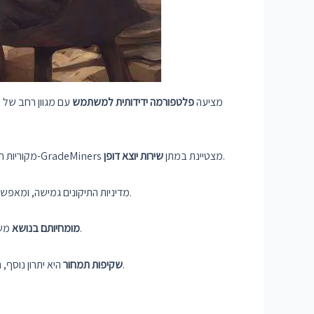
כאשר מחפשים לרכוש פרויקטים אקדמיים באינטרנט, GradeMiners מציעה
פלטפורמה ידידותית למשתמש
עם מגוון רחב של ש
.
. שביעות רצון הלקוחות היא בעלת חשיבות עליונה, ו-GradeMiners מצטיינת במתן
שירות יוצא דופן
מקוריות 
מדיניות התיקונים גמישה, ומאפשרת לבצע התאמות בהתאם לדרישות שלך. כישורי הכותבים נבדקים בקפידה, ומבטיחים שרק האנשים המוכשרים ביותר יטפלו בפרויקט שלך.
משתרעת על פני דיסציפלינות שונות, המספקות מגוון רחב של צרכים אקדמיים. זמני האספקה מהירים, עם אפשרות למשלוחים דחופים זמינים.
מומחיותם בנושא
היא יתרון נוסף, המבטיח שאתה מעודכן לחלוטין לגבי עלויות מראש.
שקיפות תמחור