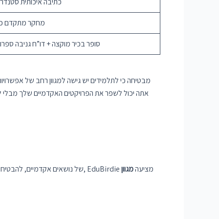
– כתיבה איכותית סטנדר
– מחקר מתקדם כ
– סופר בכיר מוקצה + דו”ח גניבה ספרו
, EduBirdie מציעה
מגוון
חקור את המבחר הנרחב של EduBirdie של