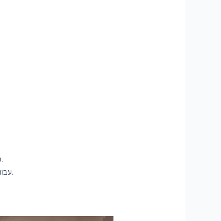
התאמה אישית ושיתוף פעולה מודגשים על ידי פלטפורמות כמו EduBirdie ו- StudyBay כדי להתאים פרויקטים אקדמיים ולשפר את האיכות.
שקול פלטפורמות כמו EduBirdie ו- BuyEssayClub עבור אפשרויות ידידותיות לתקציב ומבני תמחור שקופים המבוססים על מורכבות הפרויקט.