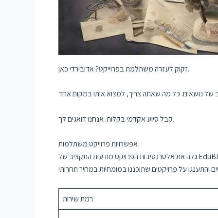
זקוק לעזרה משתלמת בפרוייקט? אדובירדי כאן.
קבל סיוע אקדמי בקלות. אנחנו דואגים לך.
אפשרויות פרוייקט משתלמות
גלה את אלטרנטיבות הפרויקט מודעות התקציב של EduBirdie לצרכים החינוכיים שלך. EduBirdie מציעה בחירות ידידותיות לארנק כדי להתאים לסטודנטים המחפשים פרויקטים אקדמיים מהשורה
רמת שירות