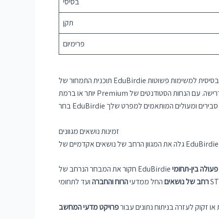
בסיסי
תקן
פרימיום
תוכנית התמחור של EduBirdie מבטיחה כי לתלמידים יש גישה למגוון רחב של אפשרויות הפרויקט בהתבסס על הצרכים שלהם ומגבלות התקציב. בין אם תבחרו ברמה הבסיסית למשימות פשוטות
יותר או ברמת Premium לעבודה מעמיקה יותר, יש אפשרות לכל דרישה. עם הנחות הסטודנטים של EduBirdie, אתה יכול לשפר את הפרויקטים האקדמיים שלך מבלי לדאוג לגבי עלויות גבוהות.
זמינות נושאים מגוונים
גלה את המגוון הרחב של נושאים אקדמיים של EduBirdie
פעולה בין-תחומי
רחב של נושאים
החל ממדעי
הרוח והחברה
או זקוק לעזרה בניתוח נתונים עבור
פרויקט מדעי המחשב