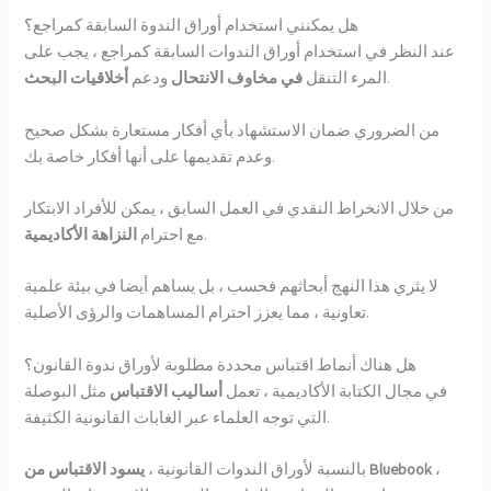
هل يمكنني استخدام أوراق الندوة السابقة كمراجع؟
عند النظر في استخدام أوراق الندوات السابقة كمراجع ، يجب على
.
المرء التنقل
في مخاوف الانتحال
ودعم
أخلاقيات البحث
من الضروري ضمان الاستشهاد بأي أفكار مستعارة بشكل صحيح
وعدم تقديمها على أنها أفكار خاصة بك.
من خلال الانخراط النقدي في العمل السابق ، يمكن للأفراد الابتكار
.
مع احترام
النزاهة الأكاديمية
لا يثري هذا النهج أبحاثهم فحسب ، بل يساهم أيضا في بيئة علمية
تعاونية ، مما يعزز احترام المساهمات والرؤى الأصلية.
هل هناك أنماط اقتباس محددة مطلوبة لأوراق ندوة القانون؟
في مجال الكتابة الأكاديمية ، تعمل
أساليب الاقتباس
مثل البوصلة
التي توجه العلماء عبر الغابات القانونية الكثيفة.
،
يسود الاقتباس من Bluebook
بالنسبة لأوراق الندوات القانونية ،