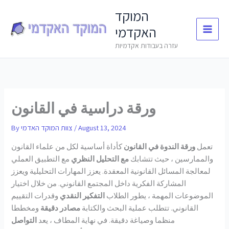
Skip
המוקד
to
האקדמי
content
עזרה בעבודות אקדמיות
ورقة دراسية في القانون
August 13, 2024
/
צוות המוקד האדמי
By
تعمل
ورقة الندوة في القانون
كأداة أساسية لكل من علماء القانون
والممارسين ، حيث تتشابك
مع التحليل النظري
مع التطبيق العملي
لمعالجة المسائل القانونية المعقدة. يعزز المهارات التحليلية ويعزز
المشاركة الفكرية داخل المجتمع القانوني. من خلال اختيار
الموضوعات المهمة ، يطور الطلاب
التفكير النقدي
وقدرات التقييم
القانوني. تتطلب عملية البحث والكتابة
مصادر دقيقة
ومخططا
منظما وصياغة دقيقة. في نهاية المطاف ، يعد
التواصل