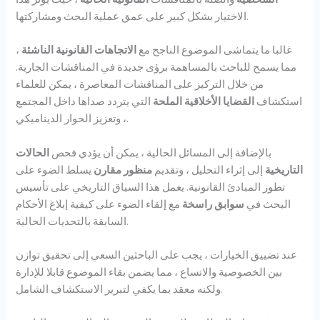
الاختيار بشكل كبير على عمق عملية البحث ومشاركتها.
غالبا ما يتماشى الموضوع الناجح مع
الاتجاهات القانونية الناشئة
،
مما يسمح للباحث بالمساهمة برؤى جديدة في المناقشات الجارية.
من خلال التركيز على المناقشات المعاصرة ، يمكن للعلماء
استكشاف
القضايا الأخلاقية الملحة
التي يتردد صداها داخل المجتمع
، وتعزيز الحوار الديناميكي.
بالإضافة إلى المسائل الحالية ، يمكن أن يؤدي فحص
الحالات
التاريخية
إلى إثراء التحليل ، وتقديم
منظور مقارن
يسلط الضوء على
تطور المبادئ القانونية. يعمل هذا السياق التاريخي على تأسيس
البحث في
سوابق راسخة
مع إلقاء الضوء على كيفية إبلاغ الأحكام
السابقة بالتحديات الحالية.
عند تضييق الخيارات ، يجب على الباحثين السعي إلى تحقيق توازن
بين الخصوصية والاتساع ، مما يضمن بقاء الموضوع قابلا للإدارة
ولكنه معقد بما يكفي لتبرير الاستكشاف الشامل.