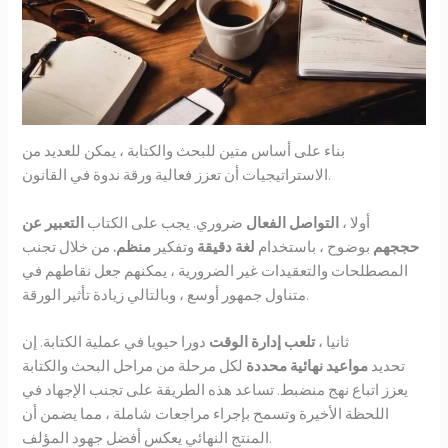
بناء على أساس متين للبحث والكتابة ، يمكن للعديد من
الاستراتيجيات أن تعزز فعالية ورقة ندوة في القانون.
أولا ،
التواصل الفعال
ضروري. يجب على الكتاب
التعبير عن
حججهم
بوضوح ، باستخدام
لغة دقيقة
وتفكير
منظم.
من خلال تجنب
المصطلحات والتعقيدات غير الضرورية ، يمكنهم جعل نقاطهم في
متناول جمهور أوسع ، وبالتالي زيادة تأثير الورقة.
ثانيا ،
تلعب إدارة الوقت
دورا حيويا في عملية الكتابة. إن
تحديد
مواعيد نهائية محددة
لكل مرحلة من مراحل البحث والكتابة
يعزز اتباع نهج منضبط. تساعد هذه الطريقة على تجنب الإجهاد في
اللحظة الأخيرة وتسمح بإجراء مراجعات شاملة ، مما يضمن أن
المنتج النهائي يعكس أفضل جهود المؤلف.