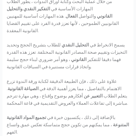
من خلال عملية البحث وكتابة أوراق الندوات ، يطور الطلاب
المهارات الأساسية في
التفكير النقدي
والتحليل
القانوني
والتواصل
الفعال
. هذه المهارات أساسية للمهنيين
القانونيين الطموحين ، لأنها تعزز قدرة الفرد على تقييم القضايا
القانونية المعقدة.
يسمح الانخراط في
التحليل النقدي
للطلاب بتشريح الحجج وتحديد
التحيزات وتقييم صحة المصادر القانونية المختلفة. تعزز هذه القدرة
فهما دقيقا للتفكير
القانوني
، وهو أمر ضروري لبناء حجج سليمة
واتخاذ قرارات مستنيرة في السياقات القانونية.
علاوة على ذلك ، فإن الطبيعة الدقيقة لكتابة ورقة الندوة تزرع
الاهتمام بالتفاصيل ، مما يعزز أهمية الدقة في
الصياغة القانونية
.
يتعلم الطلاب
التعبير عن
أفكارهم بوضوح وإقناع ، وهي مهارة تترجم
مباشرة إلى تفاعلات العملاء والعروض التقديمية في قاعة المحكمة.
بالإضافة إلى ذلك ، يكتسبون خبرة في
تجميع المواد القانونية
المتنوعة
، مما يمكنهم من تكوين حجج متماسكة تعكس عمق واتساع
الفهم.