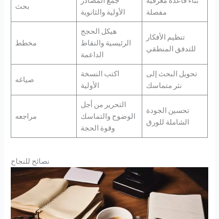
بناء قاعدة معرفية
جمع المصادر
بحث
مفصلة
الأولية والثانوية
هيكل الحجج
تنظيم الأفكار
الرئيسية والنقاط
مخطط
للتدفق المنطقي
الداعمة
تحويل البحث إلى
اكتب النسخة
صياغه
نثر متماسك
الأولية
التحرير من أجل
تحسين الجودة
الوضوح والتماسك
مراجعه
الشاملة للورق
وقوة الحجة
نصائح للنجاح