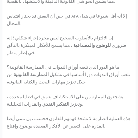
مما يضمن الحواشي القانونية الدقيقة والاستشهاد بالقضية.
في حين أن البعض قد يختار اقتباس APA ، إلا أنه أقل شيوعا في هذا
المجال.
إن الالتزام بالأسلوب الصحيح ليس مجرد إجراء شكلي ؛ إنه
ضروري
للوضوح والمصداقية
، مما يسمح للأفكار المبتكرة بالتألق
في إطار منظم.
ما هو الدور الذي تلعبه أوراق الندوات في الممارسة القانونية؟
تلعب أوراق الندوات دورا أساسيا في تشكيل
الممارسة القانونية
من
خلال تعزيز مهارات البحث والكتابة القانونية.
يشجعون الممارسين على الاستكشاف بعمق في قضايا محددة ،
والقدرات التحليلية.
وتعزيز
التفكير النقدي
هذه العملية الصارمة لا تشحذ فهمهم للقانون فحسب ، بل تنمي أيضا
القدرة على التعبير عن الأفكار المعقدة بوضوح وإقناع.