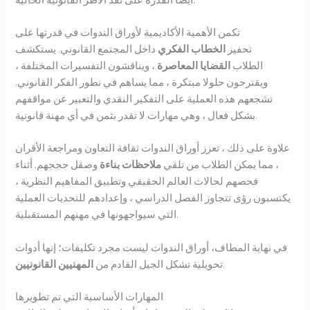
تكمن الأهمية الأكاديمية لأوراق الندوات في قدرتها على
تحفيز
الخطاب الفكري
داخل المجتمع القانوني. يستكشف
الطلاب
القضايا المعاصرة
، ويناقشون التفسيرات المختلفة ،
ويقترحون حلولا مبتكرة ، مما يساهم في تطور الفكر القانوني.
تشجعهم هذه العملية على التفكير النقدي والتعبير عن مواقفهم
بشكل فعال ، وهي مهارات لا تقدر بثمن في أي مهنة قانونية.
علاوة على ذلك ، تعزز أوراق الندوات ثقافة التعاون ومراجعة الأقران
، مما يمكن الطلاب من تلقي
ملاحظات بناءة
وصقل حججهم. أثناء
فحصهم لحالات العالم الحقيقي وتطبيق المفاهيم النظرية ،
يكتسبون رؤى تتجاوز الفصل الدراسي ، وإعدادهم للتحديات العملية
التي سيواجهونها في مهنهم المستقبلية.
في نهاية المطاف، أوراق الندوات ليست مجرد تكليفات؛ إنها أدوات
.
تحويلية تشكل الجيل القادم من
المهنيين القانونيين
المهارات الأساسية التي تم تطويرها