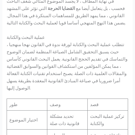
في نهاية المطاف ، لا يجسد الموضوع المثالي شغف الباحث
فحسب ، بل يتعامل أيضا مع
القضايا الحرجة
التي تؤثر على المشهد
القانوني ، مما يمهد الطريق للمساهمات المبتكرة في هذا المجال.
يضمن هذا النهج المنهجي أساسا قويا لعملية البحث والكتابة التالية.
عملية البحث والكتابة
تتطلب عملية البحث والكتابة لورقة ندوة في القانون نهجا منهجيا ،
حيث يسبق التحقيق الشامل الصياغة المنظمة لضمان الوضوح
والتماسك في تقديم الحجج القانونية. يعمل البحث القانوني كأساس
، مما يمكن المؤلفين من استكشاف القوانين والسوابق القضائية
والمقالات العلمية ذات الصلة. يصبح استخدام تقنيات الكتابة الفعالة
أمرا ضروريا في صياغة المبادئ القانونية المعقدة بطريقة يسهل
الوصول إليها.
قصد
وصف
طور
تركيز عملية البحث
تحديد مشكلة
اختيار الموضوع
والكتابة
قانونية ذات صلة