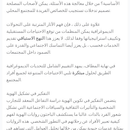
الأساسية؟ من خلال معالجة هذه الأسئلة، يمكن لأصحاب المصلحة
تصميم تدخلات تستجيب للخصائص الفريدة للمجتمع المحلي.
علاوة على ذلك ، فإن فهم الآثار المترتبة على التحولات
الديموغرافية يمكن المنظمات من توقع الاحتياجات المستقبلية
وتكييف استراتيجياتها وفقا لذلك. لا يعزز هذا
النهج الاستباقي
تقديم
الخدمات فحسب ، بل يعزز أيضا التماسك الاجتماعي والقدرة على
الصمود داخل المجتمعات.
في نهاية المطاف، يمهد التقييم الشامل للتحديات الديموغرافية
الطريق لحلول
مبتكرة
تلبي الاحتياجات المتنوعة لجميع أفراد
المجتمع.
التفكير في تشكيل الهوية
يتضمن التفكير في تكوين الهوية دراسة التفاعل المعقد للتجارب
الشخصية والتأثيرات الثقافية والسياقات الاجتماعية التي تشكل
شعور الفرد بالذات. غالبا ما يستكشف الباحثون روايات الهوية لفهم
كيفية تعبير الأفراد عن رحلاتهم في التطور الشخصي. هذه الروايات
بمثابة عدسات حيوية يمكن من خلالها تحليل العوامل التي تساهم في