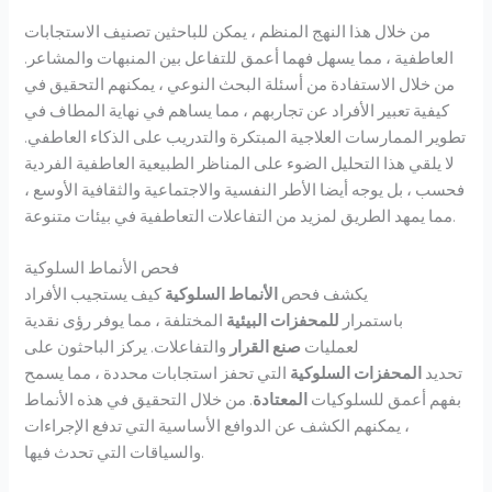
من خلال هذا النهج المنظم ، يمكن للباحثين تصنيف الاستجابات
العاطفية ، مما يسهل فهما أعمق للتفاعل بين المنبهات والمشاعر.
من خلال الاستفادة من أسئلة البحث النوعي ، يمكنهم التحقيق في
كيفية تعبير الأفراد عن تجاربهم ، مما يساهم في نهاية المطاف في
تطوير الممارسات العلاجية المبتكرة والتدريب على الذكاء العاطفي.
لا يلقي هذا التحليل الضوء على المناظر الطبيعية العاطفية الفردية
فحسب ، بل يوجه أيضا الأطر النفسية والاجتماعية والثقافية الأوسع ،
مما يمهد الطريق لمزيد من التفاعلات التعاطفية في بيئات متنوعة.
فحص الأنماط السلوكية
يكشف فحص
الأنماط السلوكية
كيف يستجيب الأفراد
باستمرار
للمحفزات البيئية
المختلفة ، مما يوفر رؤى نقدية
لعمليات
صنع القرار
والتفاعلات. يركز الباحثون على
تحديد
المحفزات السلوكية
التي تحفز استجابات محددة ، مما يسمح
بفهم أعمق للسلوكيات
المعتادة
. من خلال التحقيق في هذه الأنماط
، يمكنهم الكشف عن الدوافع الأساسية التي تدفع الإجراءات
والسياقات التي تحدث فيها.