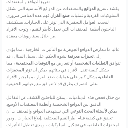
تفريغ الدوافع والمعتقدات
يكشف تفريغ
الدوافع
والمعتقدات عن الدوافع الأساسية التي تشكل
السلوكيات الفردية وعمليات
صنع القرار
. فهم هذه العناصر ضروري
لتحديد العوامل التحفيزية التي تؤثر على الخيارات. يستكشف
الباحثون أنظمة المعتقدات التي تعمل كأطر للقيم ، وتوجه الأفراد
من خلال سيناريوهات معقدة.
غالبا ما تتعارض الدوافع الجوهرية مع التأثيرات الخارجية ، مما يؤدي
إلى
تحيزات معرفية
تشوه الحكم. على سبيل المثال ، قد
تتوافق
التطلعات الشخصية
أو تتعارض مع
التوقعات المجتمعية
، مما
يشكل كيفية تنقل الأفراد في بيئاتهم. يمكن أن تؤثر
المحفزات
العاطفية
بشكل كبير على عمليات صنع القرار ، مما يجبر الأفراد
على التصرف بطرق قد لا تتوافق مع رغباتهم الحقيقية.
من خلال فحص هذه الديناميات ، يمكن للباحثين الكشف عن التفاعل
الدقيق بين الدوافع الشخصية وأنظمة المعتقدات الأوسع.
يمكن
لأسئلة البحث النوعي
التي تستهدف الدوافع والمعتقدات أن
تحقق في كيفية قيام أطر القيم المختلفة بإبلاغ الخيارات ، ودور
المحفزات العاطفية في تشكيل السلوكيات ، ومدى تعطيل التأثيرات