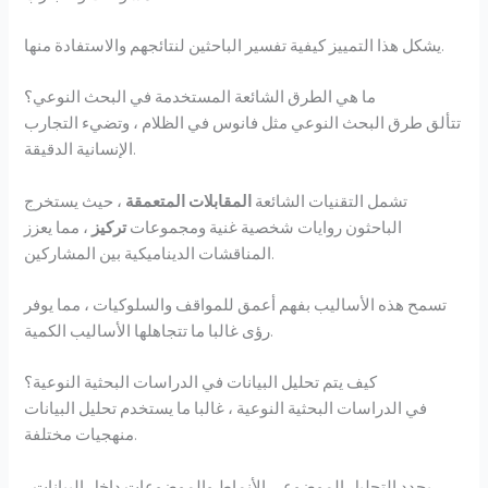
يشكل هذا التمييز كيفية تفسير الباحثين لنتائجهم والاستفادة منها.
ما هي الطرق الشائعة المستخدمة في البحث النوعي؟
تتألق طرق البحث النوعي مثل فانوس في الظلام ، وتضيء التجارب
الإنسانية الدقيقة.
تشمل التقنيات الشائعة
المقابلات المتعمقة
، حيث يستخرج
الباحثون روايات شخصية غنية ومجموعات
تركيز
، مما يعزز
المناقشات الديناميكية بين المشاركين.
تسمح هذه الأساليب بفهم أعمق للمواقف والسلوكيات ، مما يوفر
رؤى غالبا ما تتجاهلها الأساليب الكمية.
كيف يتم تحليل البيانات في الدراسات البحثية النوعية؟
في الدراسات البحثية النوعية ، غالبا ما يستخدم تحليل البيانات
منهجيات مختلفة.
يحدد التحليل الموضوعي الأنماط والموضوعات داخل البيانات ،