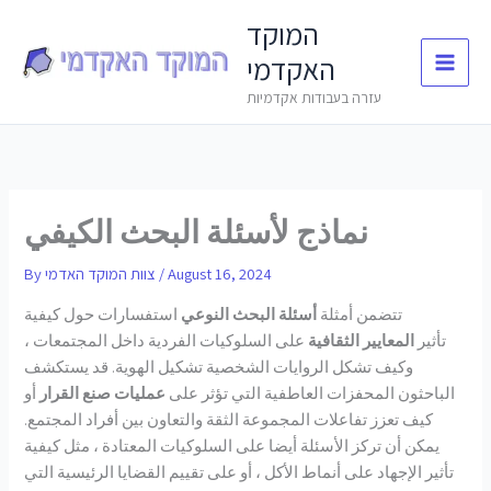
Skip
המוקד
to
האקדמי
content
עזרה בעבודות אקדמיות
نماذج لأسئلة البحث الكيفي
August 16, 2024
/
צוות המוקד האדמי
By
تتضمن أمثلة
أسئلة البحث النوعي
استفسارات حول كيفية
تأثير
المعايير الثقافية
على السلوكيات الفردية داخل المجتمعات ،
وكيف تشكل الروايات الشخصية تشكيل الهوية. قد يستكشف
الباحثون المحفزات العاطفية التي تؤثر على
عمليات صنع القرار
أو
كيف تعزز تفاعلات المجموعة الثقة والتعاون بين أفراد المجتمع.
يمكن أن تركز الأسئلة أيضا على السلوكيات المعتادة ، مثل كيفية
تأثير الإجهاد على أنماط الأكل ، أو على تقييم القضايا الرئيسية التي