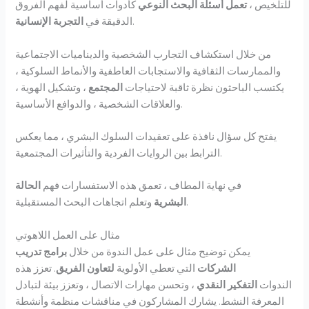
للتلخيص ،
تعمل أسئلة البحث النوعي
كأدوات أساسية لفهم الفروق
.
الدقيقة في
التجربة الإنسانية
من خلال استكشاف التجارب الشخصية والديناميات الاجتماعية
والممارسات الثقافية والاستجابات العاطفية والأنماط السلوكية ،
يكتسب الباحثون نظرة ثاقبة لاحتياجات
المجتمع
، وتشكيل الهوية ،
والعلاقات الشخصية ، والدوافع الأساسية.
يفتح كل سؤال نافذة على تعقيدات السلوك البشري ، مما يعكس
الترابط بين الروايات الفردية والتأثيرات المجتمعية.
في نهاية المطاف ، تعمق هذه الاستفسارات فهم
الحالة
وتعلم اتجاهات البحث المستقبلية.
البشرية
مثال على العمل اللاهوتي
يمكن توضيح مثال على عمل الندوة من خلال
برامج تدريب
الشركات
التي تعطي الأولوية
لتعاون الفريق
. تعزز هذه
الندوات
التفكير النقدي
، وتحسن مهارات الاتصال ، وتعزز بيئة لتبادل
المعرفة النشط. يشارك المشاركون في مناقشات منظمة وأنشطة