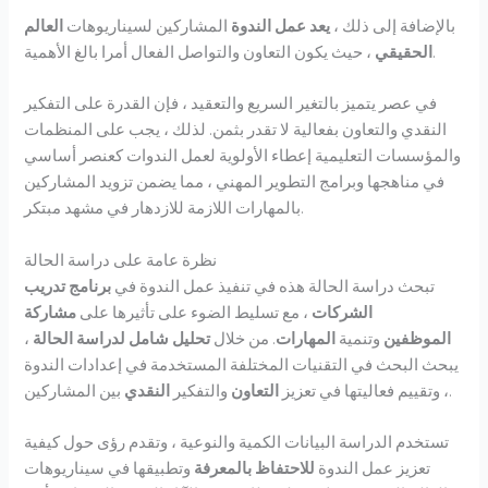
بالإضافة إلى ذلك ،
يعد عمل الندوة
المشاركين لسيناريوهات
العالم
، حيث يكون التعاون والتواصل الفعال أمرا بالغ الأهمية.
الحقيقي
في عصر يتميز بالتغير السريع والتعقيد ، فإن القدرة على التفكير
النقدي والتعاون بفعالية لا تقدر بثمن. لذلك ، يجب على المنظمات
والمؤسسات التعليمية إعطاء الأولوية لعمل الندوات كعنصر أساسي
في مناهجها وبرامج التطوير المهني ، مما يضمن تزويد المشاركين
بالمهارات اللازمة للازدهار في مشهد مبتكر.
نظرة عامة على دراسة الحالة
تبحث دراسة الحالة هذه في تنفيذ عمل الندوة في
برنامج تدريب
الشركات
، مع تسليط الضوء على تأثيرها على
مشاركة
الموظفين
وتنمية
المهارات
. من خلال
تحليل شامل لدراسة الحالة
،
يبحث البحث في التقنيات المختلفة المستخدمة في إعدادات الندوة
بين المشاركين.
، وتقييم فعاليتها في تعزيز
التعاون
والتفكير
النقدي
تستخدم الدراسة البيانات الكمية والنوعية ، وتقدم رؤى حول كيفية
تعزيز عمل الندوة
للاحتفاظ بالمعرفة
وتطبيقها في سيناريوهات