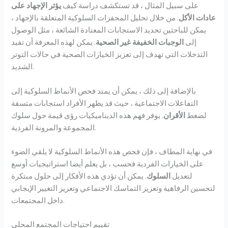
على سبيل المثال ، قد تستكشف دراسة كيف
يؤثر الإجهاد على
عادات الأكل
. من خلال تحليل المحفزات السلوكية المتعلقة بالإجهاد ،
يمكن للباحثين تحديد الاستجابات المعتادة الشائعة ، مثل الوصول
إلى
الوجبات الخفيفة غير الصحية
. يمكن لهذه المعرفة أن تفيد
التدخلات التي تهدف إلى تعزيز الخيارات الصحية في حالات التوتر
الشديد.
بالإضافة إلى ذلك ، يمكن أن يمتد فحص الأنماط السلوكية إلى
التفاعلات الاجتماعية ، حيث قد يظهر الأفراد استجابات متسقة
لضغط
الأقران
. يوفر فهم هذه الديناميكيات رؤى قيمة حول سلوك
المجموعة والمرونة الفردية.
في نهاية المطاف ، فإن فحص هذه الأنماط السلوكية لا يلقي الضوء
على الخيارات الفردية فحسب ، بل يعلم أيضا استراتيجيات أوسع
لتعديل
السلوك
. يمكن أن تؤدي هذه الأفكار إلى حلول مبتكرة
لتحسين الرفاهية وتعزيز التماسك الاجتماعي وتعزيز التغيير الإيجابي
داخل المجتمعات.
تقييم احتياجات المجتمع المحلي