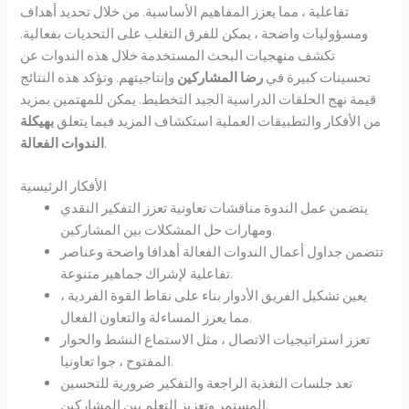
تفاعلية ، مما يعزز المفاهيم الأساسية. من خلال تحديد أهداف
ومسؤوليات واضحة ، يمكن للفرق التغلب على التحديات بفعالية.
تكشف منهجيات البحث المستخدمة خلال هذه الندوات عن
تحسينات كبيرة في
رضا المشاركين
وإنتاجيتهم. وتؤكد هذه النتائج
قيمة نهج الحلقات الدراسية الجيد التخطيط. يمكن للمهتمين بمزيد
من الأفكار والتطبيقات العملية استكشاف المزيد فيما يتعلق
بهيكلة
.
الندوات الفعالة
الأفكار الرئيسية
يتضمن عمل الندوة مناقشات تعاونية تعزز التفكير النقدي
ومهارات حل المشكلات بين المشاركين.
تتضمن جداول أعمال الندوات الفعالة أهدافا واضحة وعناصر
تفاعلية لإشراك جماهير متنوعة.
يعين تشكيل الفريق الأدوار بناء على نقاط القوة الفردية ،
مما يعزز المساءلة والتعاون الفعال.
تعزز استراتيجيات الاتصال ، مثل الاستماع النشط والحوار
المفتوح ، جوا تعاونيا.
تعد جلسات التغذية الراجعة والتفكير ضرورية للتحسين
المستمر وتعزيز التعلم بين المشاركين.