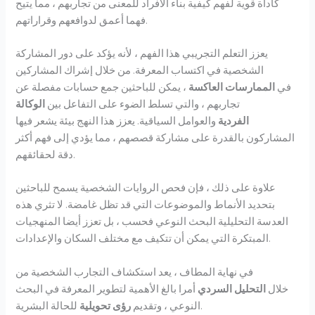
كأداة قوية لفهم كيفية بناء الأفراد للمعنى من تجاربهم ، مما يتيح
فهما أعمق لدوافعهم وقراراتهم.
يعزز التعلم التجريبي هذا الفهم ، لأنه يؤكد على دور المشاركة
الشخصية في اكتساب المعرفة. من خلال إشراك المشاركين
في
الممارسات العاكسة
، يمكن للباحثين جمع حسابات مفصلة عن
تجاربهم ، والتي تسلط الضوء على التفاعل بين
الوكالة
الفردية
والعوامل السياقية. يعزز هذا النهج بيئة يشعر فيها
المشاركون بالقدرة على مشاركة قصصهم ، مما يؤدي إلى فهم أكثر
دقة لحقائقهم.
علاوة على ذلك ، فإن فحص الروايات الشخصية يسمح للباحثين
بتحديد الأنماط والموضوعات التي قد تظل غامضة. لا تثري هذه
العدسة التحليلية البحث النوعي فحسب ، بل تعزز أيضا المنهجيات
المبتكرة التي يمكن أن تتكيف مع مختلف السكان والإعدادات.
في نهاية المطاف ، يعد استكشاف التجارب الشخصية من
خلال
التحليل السردي
أمرا بالغ الأهمية لتطوير المعرفة في البحث
للحالة البشرية.
النوعي ، وتقديم
رؤى تحويلية