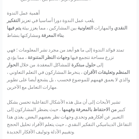
أهمية عمل الندوة
يلعب عمل الندوة دورا أساسيا في تعزيز
التفكير
النقدي
والمهارات
التعاونية
بين المشاركين ، مما يعزز بيئة
يتم فيها
ومشاركتها بنشاط.
بناء المعرفة
تمتد فوائد الندوة إلى ما هو أبعد من مجرد نشر المعلومات ؛ فهي
تزرع مساحة تتجمع فيها
وجهات النظر المتنوعة
، مما يؤدي
إلى
حلول مبتكرة
للمشاكل المعقدة. من خلال
الحوار
المنظم
وتعليقات الأقران
، ينخرط المشاركون في التعلم التعاوني ،
والذي لا يعمق فهمهم للموضوع فحسب ، بل يشجع أيضا على تطوير
مهارات التعامل مع الآخرين.
تشير الأبحاث إلى أن مثل هذه الأشكال التفاعلية تحسن بشكل
كبير
من الاحتفاظ بالمعرفة وفهمها
، حيث يضطر المشاركون إلى
التعبير عن أفكارهم وتحدي وجهات نظر بعضهم البعض. يغذي هذا
التفاعل الديناميكي التفكير النقدي ، حيث يتعلم الأفراد تحليل الحجج
وتقييم الأدلة وتوليف الأفكار الجديدة.