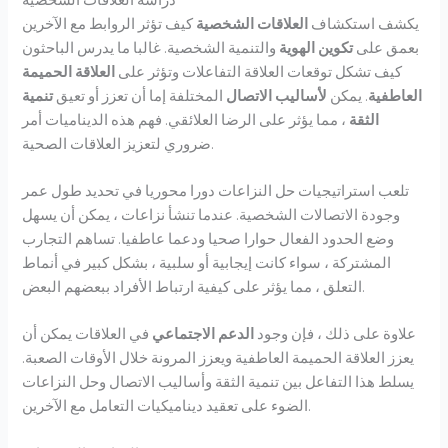
يكشف استكشاف
العلاقات الشخصية
كيف تؤثر الروابط مع الآخرين
بعمق على
تكوين الهوية
والتنمية الشخصية. غالبا ما يدرس الباحثون
كيف تشكل توقعات العلاقة التفاعلات وتؤثر على
العلاقة الحميمة
العاطفية
. يمكن
لأساليب الاتصال
المختلفة إما أن تعزز أو تعيق
تنمية
الثقة
، مما يؤثر على الرضا العلائقي. فهم هذه الديناميات أمر
ضروري لتعزيز العلاقات الصحية.
تلعب استراتيجيات حل النزاعات دورا محوريا في تحديد طول عمر
وجودة الاتصالات الشخصية. عندما تنشأ نزاعات ، يمكن أن يسهل
وضع الحدود الفعال حوارا صحيا ودعما عاطفيا. تساهم التجارب
المشتركة ، سواء كانت إيجابية أو سلبية ، بشكل كبير في أنماط
التعلق ، مما يؤثر على كيفية ارتباط الأفراد ببعضهم البعض.
علاوة على ذلك ، فإن وجود
الدعم الاجتماعي
في العلاقات يمكن أن
يعزز العلاقة الحميمة العاطفية ويعزز المرونة خلال الأوقات الصعبة.
يسلط هذا التفاعل بين تنمية الثقة وأساليب الاتصال وحل النزاعات
الضوء على تعقيد ديناميكيات التعامل مع الآخرين.