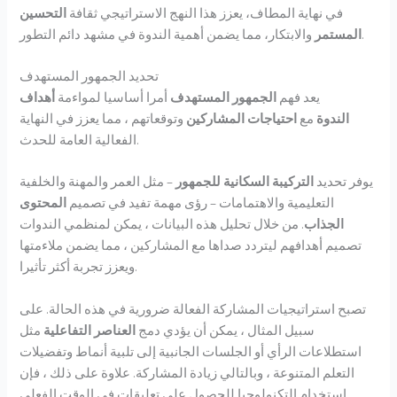
في نهاية المطاف، يعزز هذا النهج الاستراتيجي ثقافة
التحسين
والابتكار، مما يضمن أهمية الندوة في مشهد دائم التطور.
المستمر
تحديد الجمهور المستهدف
يعد فهم
الجمهور المستهدف
أمرا أساسيا لمواءمة
أهداف
الندوة
مع
احتياجات المشاركين
وتوقعاتهم ، مما يعزز في النهاية
الفعالية العامة للحدث.
يوفر تحديد
التركيبة السكانية للجمهور
– مثل العمر والمهنة والخلفية
التعليمية والاهتمامات – رؤى مهمة تفيد في تصميم
المحتوى
الجذاب
. من خلال تحليل هذه البيانات ، يمكن لمنظمي الندوات
تصميم أهدافهم ليتردد صداها مع المشاركين ، مما يضمن ملاءمتها
ويعزز تجربة أكثر تأثيرا.
تصبح استراتيجيات المشاركة الفعالة ضرورية في هذه الحالة. على
سبيل المثال ، يمكن أن يؤدي دمج
العناصر التفاعلية
مثل
استطلاعات الرأي أو الجلسات الجانبية إلى تلبية أنماط وتفضيلات
التعلم المتنوعة ، وبالتالي زيادة المشاركة. علاوة على ذلك ، فإن
استخدام التكنولوجيا للحصول على تعليقات في الوقت الفعلي