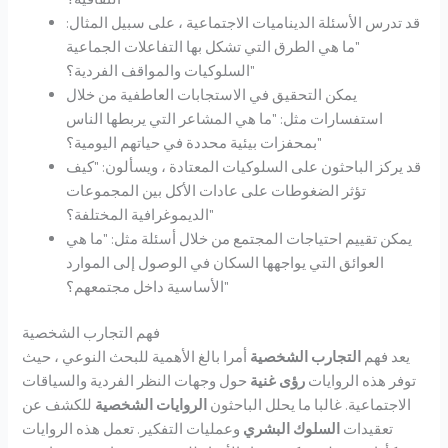
قد تدرس الأسئلة الديناميات الاجتماعية ، على سبيل المثال:
"ما هي الطرق التي تشكل بها التفاعلات الجماعية
السلوكيات والمواقف الفردية؟"
يمكن التحقيق في الاستجابات العاطفية من خلال
استفسارات مثل: "ما هي المشاعر التي يربطها الناس
بمحفزات بيئية محددة في حياتهم اليومية؟"
قد يركز الباحثون على السلوكيات المعتادة ، ويسألون: "كيف
تؤثر الضغوطات على عادات الأكل بين المجموعات
الديموغرافية المختلفة؟"
يمكن تقييم احتياجات المجتمع من خلال أسئلة مثل: "ما هي
العوائق التي يواجهها السكان في الوصول إلى الموارد
الأساسية داخل مجتمعهم؟"
فهم التجارب الشخصية
يعد فهم
التجارب الشخصية
أمرا بالغ الأهمية للبحث النوعي ، حيث
توفر هذه الروايات
رؤى غنية
حول وجهات النظر الفردية والسياقات
الاجتماعية. غالبا ما يحلل الباحثون
الروايات الشخصية
للكشف عن
تعقيدات
السلوك البشري
وعمليات التفكير. تعمل هذه الروايات