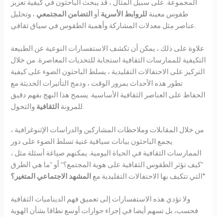
المجموعة. على سبيل المثال ، قد يبحث الباحثون في كيفية تعزيز
طقوس معينة
للروابط الأسرية
أو
التضامن المجتمعي
، وتحليل
عناصر مثل معدلات المشاركة وأهمية الطقوس في سياق ثقافي.
علاوة على ذلك ، يمكن أن تكشف الاستفسارات النوعية عن الطبيعة
التكيفية للممارسات الثقافية استجابة للتحديات المعاصرة. من خلال
التركيز على الاحتفالات التقليدية ، يسلط الباحثون الضوء على كيفية
تطور هذه الأحداث بمرور الوقت ، ودمج التأثيرات الحديثة مع
الحفاظ على العناصر الثقافية الأساسية. يسمح هذا النهج بفهم دقيق
والتحول.
للمرونة
الثقافية
من خلال المقابلات وملاحظات المشاركين والدراسات الإثنوغرافية ،
يجمع الباحثون بيانات سياقية غنية تسلط الضوء على دور
الممارسات الثقافية في الحياة اليومية. يمكنهم صياغة أسئلة مثل ،
"كيف تؤثر الطقوس الثقافية على هوية المجتمع؟" أو "ما هي الطرق
المشهد الاجتماعي المتغير؟"
التي تتكيف بها الاحتفالات التقليدية مع
ولا تؤدي هذه الاستفسارات إلى تعميق فهم الديناميات الثقافية
فحسب، بل تسهم أيضا في إجراء حوارات أوسع نطاقا بشأن الهوية