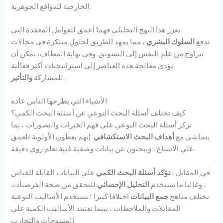
الخارجية للدوافع الجوهرية.
يعزز هذا النهج التحليلي فهما أعمق للعوامل المعقدة التي
تدفع
السلوك البشري
، مما يمهد الطريق لحلول مبتكرة في مجالات
تتراوح من علم النفس إلى التسويق. وفي نهاية المطاف، يمكن أن
تؤدي معالجة هذه العناصر إلى استراتيجيات أكثر فعالية
.
للمشاركة
والتأثير
الأشياء التي يطرحها الناس عادة
كيف تختلف أسئلة البحث النوعي عن أسئلة البحث الكمي؟
تركز أسئلة البحث النوعي على فهم الخبرات والتصورات ، بما
يتماشى مع
أهداف البحث الاستكشافي
. إنهم يعطون الأولوية للعمق
على الاتساع ، ويبحثون عن بيانات وصفية غنية تعلم رؤى دقيقة.
في المقابل ،
تؤكد أسئلة البحث الكمي
على البيانات القابلة للقياس
، وغالبا ما تستخدم
التحليل الإحصائي
للتحقق من صحة الفرضيات.
تختلف مناهج
جمع البيانات
اختلافا كبيرا ؛ تستخدم الأساليب النوعية
المقابلات والملاحظات ، بينما تعتمد الأساليب الكمية على
المسوحات والتجارب.