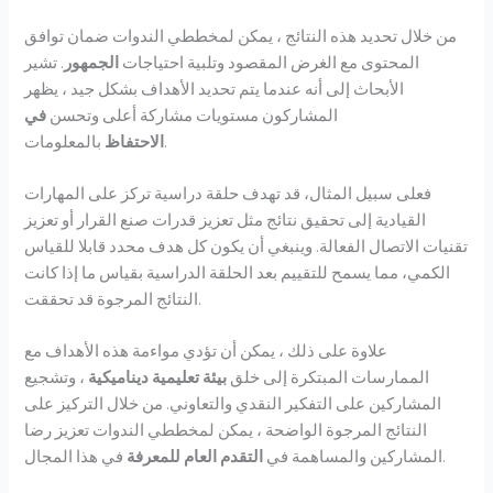
من خلال تحديد هذه النتائج ، يمكن لمخططي الندوات ضمان توافق
المحتوى مع الغرض المقصود وتلبية احتياجات
الجمهور
. تشير
الأبحاث إلى أنه عندما يتم تحديد الأهداف بشكل جيد ، يظهر
المشاركون مستويات مشاركة أعلى وتحسن
في
بالمعلومات.
الاحتفاظ
فعلى سبيل المثال، قد تهدف حلقة دراسية تركز على المهارات
القيادية إلى تحقيق نتائج مثل تعزيز قدرات صنع القرار أو تعزيز
تقنيات الاتصال الفعالة. وينبغي أن يكون كل هدف محدد قابلا للقياس
الكمي، مما يسمح للتقييم بعد الحلقة الدراسية بقياس ما إذا كانت
النتائج المرجوة قد تحققت.
علاوة على ذلك ، يمكن أن تؤدي مواءمة هذه الأهداف مع
الممارسات المبتكرة إلى خلق
بيئة تعليمية ديناميكية
، وتشجيع
المشاركين على التفكير النقدي والتعاوني. من خلال التركيز على
النتائج المرجوة الواضحة ، يمكن لمخططي الندوات تعزيز رضا
في هذا المجال.
المشاركين والمساهمة في
التقدم العام للمعرفة