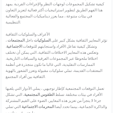
كيفية تشكيل المجموعات لوجهات النظر والإجراءات الفردية. يمهد
هذا الفهم الطريق لتطوير استراتيجيات أكثر فعالية لتعزيز التعاون
في بيئات متنوعة ، مما يعزز ديناميكيات المجتمع والفعالية
التنظيمية.
الأعراف والسلوكيات الثقافية
تؤثر المعايير الثقافية بشكل كبير على
السلوكيات
داخل
المجتمعات
،
وتشكل كيفية تفاعل الأفراد واستجابتهم للتوقعات
الاجتماعية
.
وتعكس هذه المعايير الاختلافات الثقافية، التي يمكن أن تختلف
اختلافا ملحوظا عبر المجموعات العرقية والسياقات التاريخية.
الممارسات التقليدية، التي غالبا ما تكون متجذرة في أنظمة
المعتقدات القديمة، تملي سلوكيات مقبولة وتعزز الشعور بالهوية
الثقافية بين أفراد المجتمع.
تعمل التوقعات المجتمعية كإطار توجيهي ، يملي الأدوار التي يلعبها
الأفراد في بيئات مختلفة. تسلط
الطقوس المجتمعية
، التي تشكل
جزءا لا يتجزأ من تعزيز هذه المعايير، الضوء على القيم المشتركة
والذاكرة الجماعية، بينما تحدد أيضا
المحرمات الاجتماعية
التي تملي
ما يعتبر غير مناسب.