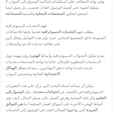
وفي نهاية المطاف، فإن استكشاف إمكانية الوصول إلى الموارد لا
يسلط الضوء على أهمية الوصول العادل فحسب، بل يعمل أيضا
.
كمحفز لتمكين
المجتمعات المحلية
والتنمية
المستدامة
فهم التحديات الديموغرافية
يتطلب فهم
التحديات الديموغرافية
فحصا دقيقا للاحتياجات
المتنوعة داخل المجتمع المحلي، حيث تؤثر هذه العوامل بشكل كبير
على فعالية خدمات الدعم والتدخلات.
يقدم تحليل التحولات الديموغرافية وأنماط
الهجرة
رؤى مهمة حول
الديناميات المتطورة للسكان. غالبا ما تواجه المجتمعات تحديات
جديدة عندما تواجه تدفق المهاجرين ، مما قد يعطل
الهياكل
القائمة وتخصيص الموارد.
الاجتماعية
يمكن أن تساعد أسئلة البحث التي تركز على هذه التغييرات
الديموغرافية في الكشف عن
احتياجات محددة
، مثل
الوصول إلى
التعليم
والرعاية الصحية وفرص العمل. على سبيل المثال، كيف تؤثر
أنماط الهجرة الأخيرة على أسواق العمل المحلية؟ ما
هي العوائق
الفريدة
التي يواجهها السكان الجدد في الوصول إلى الخدمات