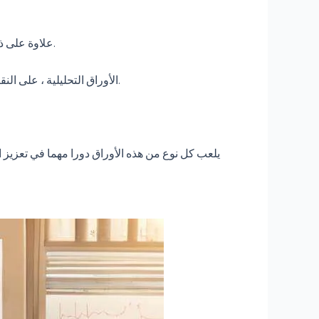
تحليلا متعمقا لحالات أو ظواهر محددة ، مما يوفر رؤى قيمة في التطبيقات العملية للمفاهيم النظرية.
علاوة على ذ
الأوراق التحليلية ، على النقيض من ذلك ، تنتقد النظريات أو النماذج الموجودة ، وغالبا ما تقترح حلولا مبتكرة أو وجهات نظر بديلة تستند إلى الأدلة التجريبية.
يلعب كل نوع من هذه الأوراق دورا مهما في تعزيز ا