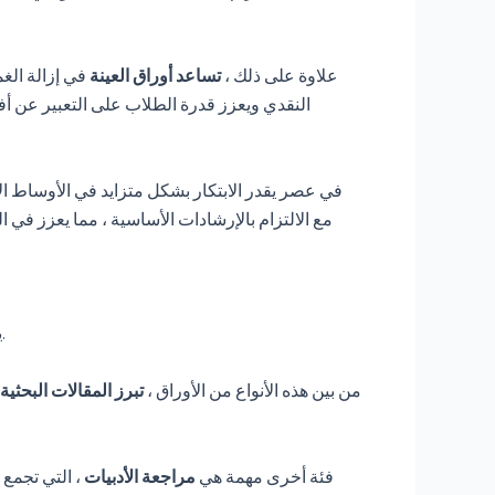
علاوة على ذلك ،
تساعد أوراق العينة
في إزالة ال
النقدي ويعزز قدرة الطلاب على التعبير عن أف
في عصر يقدر الابتكار بشكل متزايد في الأوساط الأ
مع الالتزام بالإرشادات الأساسية ، مما يعزز في ال
يمكن تصنيف الأوراق الأكاديمية إلى أنواع مختلفة ، كل منها يخدم أغراضا متميزة ويلتزم باتفاقيات محددة داخل المجتمع العلمي.
من بين هذه الأنواع من الأوراق ،
تبرز المقالات البحثية
فئة أخرى مهمة هي
مراجعة الأدبيات
، التي تجمع