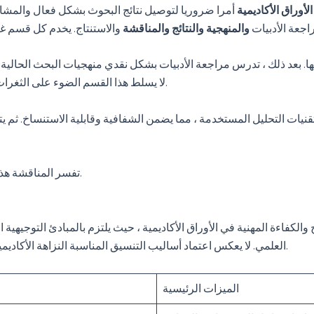
الأوراق الأكاديمية
أمرا ضروريا لتوصيل نتائج البحوث بشكل فعال والمشار
جعة الأدبيات
والمنهجية والنتائج
والمناقشة
. بعد ذلك ، تدرس مراجعة الأدبيات بشكل نقدي منهجيات البحث الحالية ، 
لا يسلط هذا القسم الضوء على الثغرات في الأدبيات فحسب ، بل يبرر أيضا نهج البحث المتبع.
ات التحليل المستخدمة ، مما يضمن الشفافية وقابلية الاستنساخ. ثم يتم
تفسر المناقشة هذه النتائج ، وتربطها بالأدبيات وتسلط الضوء على آثارها.
لكفاءة المهنية في الأوراق الأكاديمية ، حيث يلتزم بالمبادئ التوجيهية 
العلمي. لا يعكس اعتماد أساليب التنسيق المناسبة النزاهة الأكاديمية فحسب ، بل يساعد أيضا في العرض الفعال للأفكار.
الميزات الرئيسية