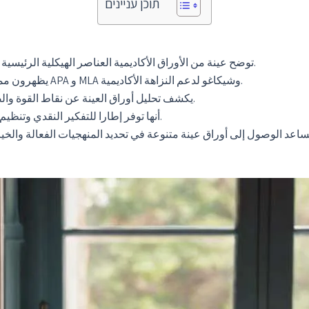
תוכן עניינים
توضح عينة من الأوراق الأكاديمية العناصر الهيكلية الرئيسية مثل المقدمة والمنهجية والنتائج لعرض البحث الفعال.
يظهرون ممارسات الاقتباس المناسبة في تنسيقات مختلفة مثل APA و MLA وشيكاغو لدعم النزاهة الأكاديمية.
يكشف تحليل أوراق العينة عن نقاط القوة والضعف في الكتابة ، مما يعزز فهم تطوير الحجة الفعالة.
أنها توفر إطارا للتفكير النقدي وتنظيم الأفكار ، وتعزيز مهارات الكتابة المحسنة بين الطلاب.