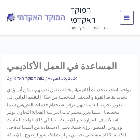
Skip
המוקד
to
האקדמי
content
עזרה בעבודות אקדמיות
المساعدة في العمل الأكاديمي
August 16, 2024
/
צוות המוקד האדמי
By
يواجه الطلاب تحديات
أكاديمية
مختلفة تعيق تقدمهم. يمكن أن يؤدي
تحديد نقاط القوة والضعف الشخصية من خلال
التقييم الذاتي
إلى
تعزيز تجربة التعلم لديهم. يوفر استخدام
خدمات التدريس
دعما
مخصصا ، بينما تعزز مجموعات الدراسة الفعالة التعاون. يوفر
استكشاف الموارد عبر الإنترنت ، بما في ذلك قواعد البيانات
ودروس الفيديو ، رؤى قيمة. تعمل الاستفادة من المساعدة في
الكتابة الأكاديمية على تحسين مهارات الكتابة والوضوح. بالإضافة