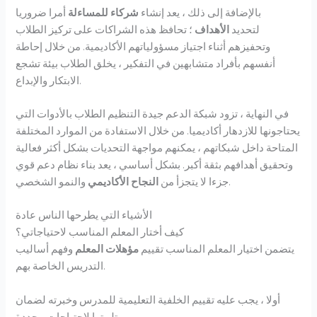
بالإضافة إلى ذلك ، يعد إنشاء
شركاء للمساءلة
أمرا ضروريا
لتحديد
الأهداف
؛ تحافظ هذه الشراكات على تركيز الطلاب
وتحفيزهم أثناء اجتياز مسؤولياتهم الأكاديمية. من خلال إحاطة
أنفسهم بأفراد متشابهين في التفكير ، يخلق الطلاب بيئة تشجع
الابتكار والإبداع.
في النهاية ، تزود شبكة الدعم جيدة التنظيم الطلاب بالأدوات التي
يحتاجونها للازدهار أكاديميا. من خلال الاستفادة من الموارد المختلفة
المتاحة داخل شبكاتهم ، يمكنهم مواجهة التحديات بشكل أكثر فعالية
وتحقيق أهدافهم بثقة أكبر. بشكل أساسي ، يعد بناء نظام دعم قوي
والنمو الشخصي.
جزءا لا يتجزأ من
النجاح الأكاديمي
الأشياء التي يطرحها الناس عادة
كيف أختار المعلم المناسب لاحتياجاتي؟
يتضمن اختيار المعلم المناسب تقييم
مؤهلات المعلم
وفهم أساليب
التدريس الخاصة بهم.
أولا ، يجب عليه تقييم الخلفية التعليمية للمدرس وخبرته لضمان
تلبيتها لاحتياجات محددة.