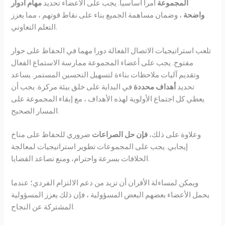
المجموعة
أمرا أساسيا. يجب على الأعضاء تحديد
مهام أدوار
واضحة
، وضمان مساهمة الجميع بناء على نقاط قوتهم ، مما يعزز
التعلم التعاوني.
تلعب استراتيجيات الاتصال الفعالة دورا مهما في الحفاظ على حوار
مفتوح. يجب على أعضاء المجموعة ممارسة الاستماع الفعال
وتقديم آليات ملاحظات بناءة لتسهيل التحسين المستمر. يساعد
تحديد
أهداف محددة
في البداية على خلق بيئة مركزة. يجب أن
يعطي كل اجتماع الأولوية لهذه الأهداف ، مع إبقاء المجموعة على
المسار الصحيح.
وعلاوة على ذلك،
فإن حل الصراعات
ضروري للحفاظ على مناخ
إيجابي. يجب على المجموعات تطوير استراتيجيات لمعالجة
الخلافات بسرعة واحترام، ومنع تصاعد القضايا.
ويمكن لمساءلة الأقران أن تزيد من دعم الالتزام الفردي؛ عندما
يحمل الأعضاء بعضهم البعض المسؤولية ، فإن ذلك يعزز المسؤولية
المشتركة عن النجاح.