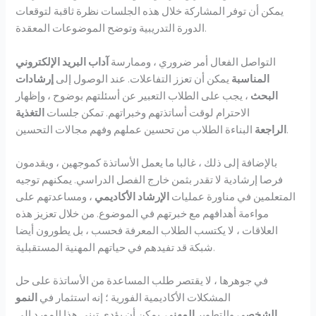
يمكن أن توفر المشاركة خلال هذه الجلسات نظرة ثاقبة لتوقعات
الدورة التدريبية وتوضح الموضوعات المعقدة.
التواصل الفعال أمر ضروري ، وممارسة
آداب البريد الإلكتروني
المناسبة
يمكن أن تعزز التفاعلات. عند الوصول إلى
إرشادات
البحث
، يجب على الطلاب التعبير عن أسئلتهم بوضوح ، وإظهار
الاحترام لوقت أساتذتهم وخبراتهم. تمكن جلسات
التغذية
البناءة الطلاب من تحسين عملهم وفهم مجالات التحسين.
الراجعة
بالإضافة إلى ذلك ، غالبا ما يعمل الأساتذة كموجهين ، ويقدمون
فرصا إرشادية لا تقدر بثمن خارج الفصل الدراسي. يمكنهم توجيه
المتعلمين في مناورة عمليات
الإرشاد الأكاديمي
، ومساعدتهم على
مواءمة أهدافهم مع خبرتهم في الموضوع. من خلال تعزيز هذه
العلاقات ، لا يكتسب الطلاب المعرفة فحسب ، بل يطورون أيضا
شبكة قد تفيدهم في حياتهم المهنية المستقبلية.
في جوهرها ، لا يقتصر طلب المساعدة من الأساتذة على حل
المشكلات الأكاديمية الفورية ؛ إنه استثمار في
النمو
الشخصي
والتطوير
المهني
. يمكن أن يؤدي تبني هذا المورد إلى