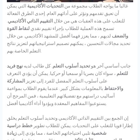
غالبا ما يواجه الطلاب مجموعة من
التحديات الأكاديمية
التي يمكن
أن تعيق تقدمهم وتؤثر على أدائهم العام. إحدى الطرق الفعالة
للتغلب على هذه العقبات هي من خلال
التقييم الذاتي الأكاديمي
.
تسمح هذه العملية للطلاب بإجراء تقييم نقدي
لنقاط القوة
والضعف
لديهم ، مما يعزز فهما أفضل للمشهد الأكاديمي. من خلال
تحديد مجالات التحسين ، يمكنهم تصميم استراتيجياتهم لتعزيز نتائج
التعلم الخاصة بهم.
جانب أساسي آخر هو
تحديد أسلوب التعلم
. كل طالب لديه
نهج فريد
للتعلم
، سواء كان بصريا أو سمعيا أو حركيا. يمكن أن يؤدي التعرف
على أسلوب التعلم المفضل للفرد إلى تعزيز
المشاركة
والاحتفاظ
بالمعلومات بشكل كبير. عندما يقوم الطلاب بمواءمة
أساليب دراستهم مع تفضيلاتهم التعليمية ، فمن المرجح أن
يستوعبوا المفاهيم المعقدة ويؤدوا أداء أكاديميا أفضل.
إن الجمع بين التقييم الذاتي الأكاديمي وتحديد أسلوب التعلم يخلق
إطارا قويا للتغلب على التحديات. يمكن للطلاب تطوير
خطط دراسية
شخصية
تلبي احتياجاتهم الخاصة ، مما يؤدي إلى
زيادة