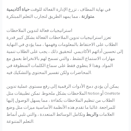
في نهاية المطاف ، تزرع الإدارة الفعالة للوقت
حياة أكاديمية
، مما يمهد الطريق لتجارب التعلم المبتكرة.
متوازنة
استراتيجيات فعالة لتدوين الملاحظات
تعزز استراتيجيات تدوين الملاحظات الفعالة بشكل كبير قدرة
الطلاب على الاحتفاظ بالمعلومات وفهمها ، مما يؤدي في النهاية
إلى تحسين أدائهم الأكاديمي. لتحقيق ذلك ، يجب على الطلاب تنمية
مهارات الاستماع النشط ، والتي تسمح لهم بالانخراط بعمق مع
المواد. وهذا لا ينطوي فقط على سماع الكلمات المنطوقة في
المحاضرات ولكن تفسير المحتوى والتشكيك فيه.
يمكن أن يؤدي دمج الأدوات الرقمية إلى رفع مستوى عملية تدوين
الملاحظات بشكل ملحوظ. تمكن تطبيقات مثل Notion أو OneNote
الطلاب من تنظيم الملاحظات بكفاءة ، مما يسهل الوصول إليها
للمراجعة. غالبا ما تقدم هذه الأنظمة الأساسية ميزات مثل وضع
العلامات
والربط
وتكامل الوسائط المتعددة ، والتي تلبي أنماط
التعلم المتنوعة.