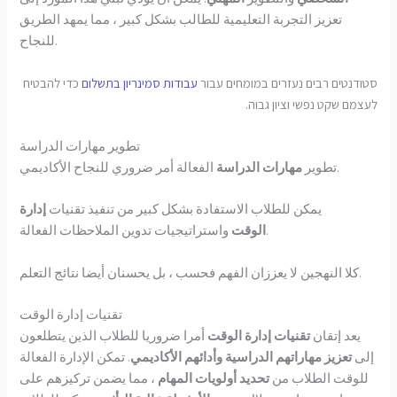
تعزيز التجربة التعليمية للطالب بشكل كبير ، مما يمهد الطريق
للنجاح.
סטודנטים רבים נעזרים במומחים עבור
עבודות סמינריון בתשלום
כדי להבטיח
לעצמם שקט נפשי וציון גבוה.
تطوير مهارات الدراسة
الفعالة أمر ضروري للنجاح الأكاديمي.
تطوير
مهارات الدراسة
يمكن للطلاب الاستفادة بشكل كبير من تنفيذ تقنيات
إدارة
واستراتيجيات تدوين الملاحظات الفعالة.
الوقت
كلا النهجين لا يعززان الفهم فحسب ، بل يحسنان أيضا نتائج التعلم.
تقنيات إدارة الوقت
يعد إتقان
تقنيات إدارة الوقت
أمرا ضروريا للطلاب الذين يتطلعون
إلى
تعزيز مهاراتهم الدراسية
وأدائهم الأكاديمي
. تمكن الإدارة الفعالة
للوقت الطلاب من
تحديد أولويات المهام
، مما يضمن تركيزهم على