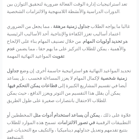
تعد استراتيجيات إدارة الوقت الفعالة ضرورية لتحقيق التوازن بين
الدورات الدراسية والأنشطة اللامنهجية والالتزامات الشخصية.
غالبا ما يواجه الطلاب
جداول زمنية مرهقة
، مما يجعل من الضروري
اعتماد أساليب تعزز الكفاءة والإنتاجية. أحد الأساليب الرئيسية
هو
تحديد أولويات المهام
. من خلال تصنيف المهام بناء على الإلحاح
والأهمية ، يمكن للطلاب التركيز على ما يهم حقا ، مما يضمن
عدم
المواعيد النهائية المهمة.
تفويت
تحديد المواعيد النهائية هو استراتيجية حاسمة أخرى. إن وضع
جداول
زمنية شخصية
لإكمال المهام لا يعزز المساءلة فحسب ، بل يساعد
أيضا في تقسيم المشاريع الكبيرة إلى
قطاعات يمكن التحكم فيها
.
يمكن أن يقلل هذا التقسيم من التوتر ويعزز الدافع ، حيث يمكن
للطلاب الاحتفال بانتصارات صغيرة على طول الطريق.
علاوة على ذلك ،
يمكن أن يساعد استخدام أدوات مثل
المخططين أو
التطبيقات الرقمية
في تصور الالتزامات
. تسمح هذه الموارد للطلاب
بتتبع تقدمهم وتعديل جداولهم ديناميكيا ، والتكيف مع التحديات غير
المتوقعة.