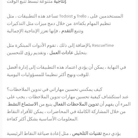
متنوعة تبسط تتبع الوقت.
إنتاجية
تساعد هذه التطبيقات ، مثل Todoist و Trello ، المستخدمين على
تنظيم المهام بكفاءة. من خلال دمج ميزات مثل التذكيرات
، فإنها تعزز الإنتاجية الإجمالية.
وتتبع
التقدم
بالإضافة إلى ذلك ، تقوم الأدوات المبتكرة مثل RescueTime
، وتقديم رؤى للتحسين.
بتحليل
عادات العمل
في النهاية ، يمكن أن يؤدي اعتماد هذه التطبيقات إلى إدارة أفضل
للوقت ونهج أكثر تنظيما للمسؤوليات اليومية.
كيف يمكنني تحسين مهاراتي في تدوين الملاحظات؟
عند استكشاف كيفية تحسين مهارات تدوين الملاحظات ، يجب على
المرء أن يفهم أن
تدوين الملاحظات الفعال
ينبع من
الاستماع النشط
.
من خلال المشاركة الكاملة في المحاضرات ، يمكن للأفراد التقاط
المعلومات الأساسية بشكل أكثر كفاءة.
يؤدي دمج
تقنيات التلخيص
، مثل إعادة صياغة النقاط الرئيسية