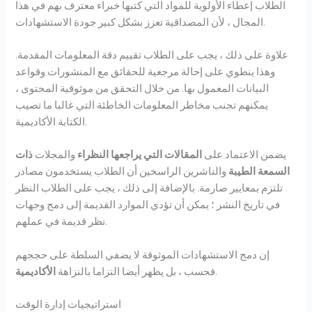
الطلاب إعطاء الأولوية للمواد التي كتبها خبراء معترف بهم في هذا
المجال ، لأن المصداقية تعزز بشكل كبير جودة الاستشهادات.
علاوة على ذلك ، يجب على الطلاب تقييم دقة المعلومات المقدمة.
وهذا ينطوي على إحالة مرجعية للحقائق مع المنشورات وقواعد
البيانات المعمول بها. من خلال التحقق من موثوقية المحتوى ،
يمكنهم تجنب مخاطر المعلومات الخاطئة التي غالبا ما تصيب
الكتابة الأكاديمية.
يضمن الاعتماد على
المقالات التي يراجعها النظراء
والمجلات
ذات
السمعة الطيبة
والناشرين الراسخين أن الطلاب يستخدمون مصادر
تلتزم بمعايير صارمة. بالإضافة إلى ذلك ، يجب على الطلاب النظر
في تاريخ النشر ؛ يمكن أن تؤدي الموارد القديمة إلى دمج وجهات
نظر قديمة في عملهم.
إن دمج الاستشهادات الموثوقة لا يضفي السلطة على حججهم
.
فحسب ، بل يظهر أيضا التزاما بالنزاهة
الأكاديمية
استراتيجيات إدارة الوقت