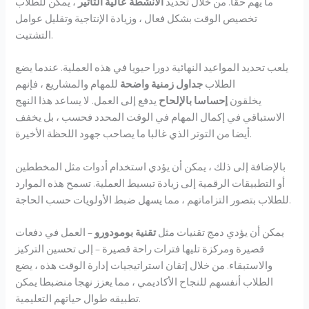
ما يهم حقا. من خلال تحديد
الأنشطة عالية التأثير
، يمكن للطلاب
تخصيص الوقت بشكل فعال ، وزيادة الإنتاجية وتقليل عوامل
التشتيت.
يلعب تحديد المواعيد النهائية دورا حيويا في هذه العملية. عندما يضع
الطلاب
جداول زمنية واضحة
للمهام والمشاريع ، فإنهم
يخلقون
إحساسا بالإلحاح
يدفع إلى العمل. لا يساعد هذا النهج
الاستباقي في إكمال المهام في الوقت المحدد فحسب ، بل يخفف
أيضا من التوتر الذي غالبا ما يصاحب جهود اللحظة الأخيرة.
بالإضافة إلى ذلك ، يمكن أن يؤدي استخدام أدوات مثل المخططين
أو التطبيقات الرقمية إلى زيادة تبسيط العملية. تسمح هذه الموارد
للطلاب بتصور التزاماتهم ، مما يسهل ضبط الأولويات حسب الحاجة.
يمكن أن يؤدي دمج تقنيات مثل
تقنية بومودورو
– العمل في دفعات
قصيرة ومركزة تليها فترات راحة قصيرة – إلى تحسين التركيز
والاستبقاء. من خلال إتقان استراتيجيات إدارة الوقت هذه ، يضع
الطلاب أنفسهم للنجاح الأكاديمي ، مما يعزز نهجا منضبطا يمكن
تطبيقه طوال حياتهم التعليمية.