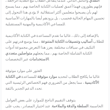
النقدي
والتأمل الذاتي. عندما يتفاعل الطلاب مع التغذية الراجعة ،
فإنهم يطورون فهما أعمق لعمليات الكتابة الخاصة بهم ، مما يسمح
لهم بأن يصبحوا متعلمين أكثر استقلالية. لا يؤدي هذا التحول إلى
تحسين المهام الحالية فحسب ، بل يزودهم أيضا بالمهارات الأساسية
للمساعي الأكاديمية والمهنية المستقبلية.
بالإضافة إلى ذلك ، غالبا ما تقدم المساعدة في الكتابة الأكاديمية
للطلاب
أساليب وتنسيقات الكتابة المتنوعة
، مما يوسع قدرتهم على
التكيف في سياقات مختلفة. يعزز هذا التعرض مجموعة أدوات
الكتابة الشاملة الخاصة بهم ، مما يجعلهم
متواصلين متعددي
عبر التخصصات.
الاستخدامات
العثور على موارد موثوقة
غالبا ما يكافح الطلاب لتحديد
موارد موثوقة
للمساعدة
في الكتابة
الأكاديمية
، مما يجعل من الضروري فهم الخصائص الرئيسية التي
تحدد الدعم الجدير بالثقة.
يتوقف التقييم الناجح للموارد على بعض العوامل
الحاسمة:
السلطة
والدقة
والملاءمة
. عند اختيار المصادر ، يجب على