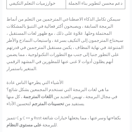
دعم محسن لتطوير بناء الجملة
خوارزميات التعلم التكيفي
سيمكن تكامل الذكاء الاصطناعي المترجمين من التعلم من أنماط
البرمجة السابقة ، ويصبحون أكثر فعالية في التنبؤ بالمشكلات
المحتملة وحلها. علاوة على ذلك ، مع ظهور لغات المستقبل ،
سيحتاج المترجمون إلى التكيف بسرعة ، واستيعاب النماذج والأطر
المتنوعة. في نهاية المطاف ، يكمن مستقبل المترجمين في قدرتهم
على التطور جنبا إلى جنب مع التطورات التكنولوجية ، مما يضمن
أنهم يظلون أدوات لا غنى عنها للمطورين في المشهد الرقمي
المتغير باستمرار.
الأشياء التي يطرحها الناس عادة
ما هي لغات البرمجة التي تستخدم المجمعين بشكل شائع؟
في مجال البرمجة ، تهيمن العديد من
اللغات المترجمة
، كل منها
لتحسين الأداء.
يستفيد من
تحسينات المترجم
تتميز C و C ++ و Rust بكفاءتها وسرعتها ، مما يجعلها خيارات شائعة
.
للبرمجة
على مستوى النظام