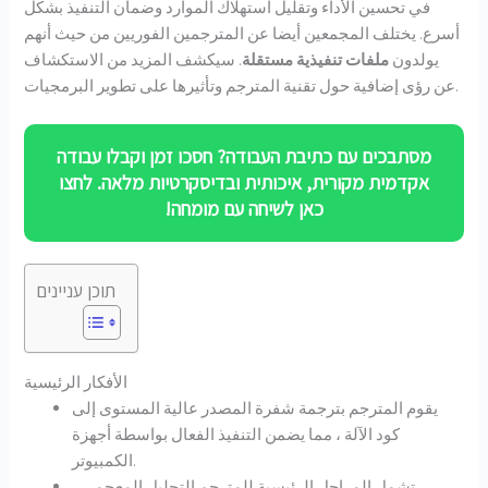
في تحسين الأداء وتقليل استهلاك الموارد وضمان التنفيذ بشكل
أسرع. يختلف المجمعين أيضا عن المترجمين الفوريين من حيث أنهم
يولدون
ملفات تنفيذية مستقلة
. سيكشف المزيد من الاستكشاف
عن رؤى إضافية حول تقنية المترجم وتأثيرها على تطوير البرمجيات.
מסתבכים עם כתיבת העבודה? חסכו זמן וקבלו עבודה
אקדמית מקורית, איכותית ובדיסקרטיות מלאה. לחצו
כאן לשיחה עם מומחה!
תוכן עניינים
الأفكار الرئيسية
يقوم المترجم بترجمة شفرة المصدر عالية المستوى إلى
كود الآلة ، مما يضمن التنفيذ الفعال بواسطة أجهزة
الكمبيوتر.
تشمل المراحل الرئيسية للمترجم التحليل المعجمي ،