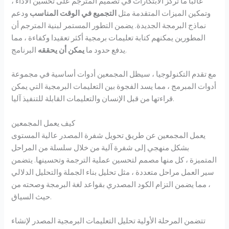
غالبا ما تركز الابتكارات في تصميم المترجم على تحسين الأداء ،
وتمكين الميزات المتقدمة مثل
التجميع في الوقت المناسب
ودعم
نماذج البرمجة الجديدة. يضمن التطور المستمر لبنية المترجم أن
المطورين يمكنهم كتابة تعليمات برمجية أكثر تعقيدا وكفاءة ، مما
البرنامج.
يدفع حدود ما
يمكن أن يحققه
مع تقدم التكنولوجيا ، سيظل المجمعين أدوات أساسية في مجموعة
أدوات المبرمج ، مما يسد الفجوة بين التعليمات البرمجية التي يمكن
قراءتها من قبل الإنسان والتعليمات القابلة للتنفيذ آليا.
كيف يعمل المجمعين
يعمل المجمعين عن طريق تحويل شفرة المصدر عالية المستوى
بشكل منهجي إلى شفرة آلية من خلال سلسلة من المراحل
المتميزة ، كل منها مصمم لتحسين عملية الترجمة وتحسينها. يتضمن
سير العمل مراحل متعددة ، مثل تحليل بناء الجملة والتحليل الدلالي
، مما يضمن التزام الكود المصدري بقواعد لغة البرمجة وصحته من
حيث السياق.
تتضمن المرحلة الأولية تحليل التعليمات البرمجية المصدر لإنشاء