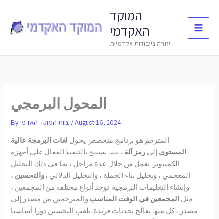
Skip
המוקד
to
האקדמי
content
עזרה בעבודות אקדמיות
المحول البرمجي
August 16, 2024
/
צוות המוקד האדמי
By
المترجم هو برنامج متخصص يحول
لغات البرمجة عالية
المستوى
إلى
رمز آلة
، مما يسمح بالتنفيذ الفعال على أجهزة
الكمبيوتر. يعمل من خلال عدة مراحل ، بما في ذلك التحليل
المعجمي ، وتحليل بناء الجملة ، والتحليل الدلالي ،
والتحسين
،
وإنشاء التعليمات البرمجية. توجد أنواع مختلفة من المجمعين ،
مثل
المجمعين في الوقت المناسب
والمترجمين من مصدر إلى
مصدر ، كل منها يعالج تحديات فريدة. يلعب التحسين دورا أساسيا