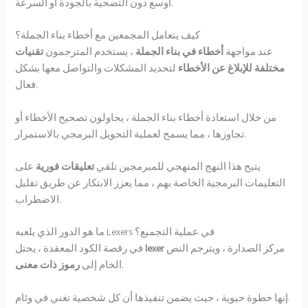
أوسع دون التضحية بالجودة أو السرعة.
كيف يتعامل المجمعين مع أخطاء بناء الجملة؟
عند مواجهة
أخطاء في بناء الجملة
، يستخدم المترجمون
تقنيات
مختلفة للإبلاغ عن الأخطاء
لتحديد المشكلات والتواصل معها بشكل
فعال.
من خلال استعادة أخطاء بناء الجملة ، يحاولون تصحيح الأخطاء أو
تجاوزها ، مما يسمح لعملية التحويل البرمجي بالاستمرار.
يتيح هذا النهج المنهجي للمبرمجين تلقي
تعليقات فورية
على
التعليمات البرمجية الخاصة بهم ، مما يعزز الابتكار عن طريق تقليل
الاضطراب.
ما هو الدور الذي يلعبه Lexers في عملية التجميع؟
مركز الصدارة ، ويترجم النص
lexer
في رقصة الكود المعقدة ، يحتل
.
الخام إلى
رموز ذات معنى
إنها خطوة حيوية ، حيث يضمن تنفيذها أن كل شخصية تغني في وئام.