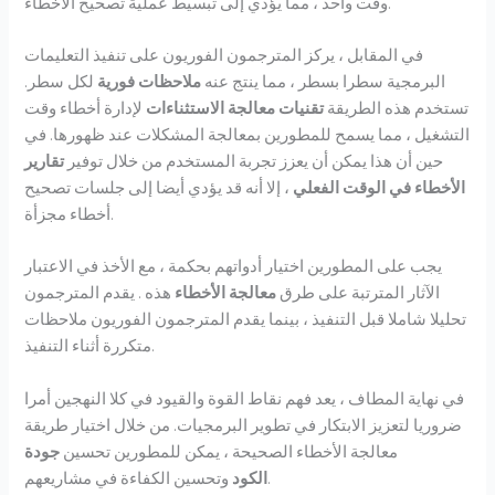
وقت واحد ، مما يؤدي إلى تبسيط عملية تصحيح الأخطاء.
في المقابل ، يركز المترجمون الفوريون على تنفيذ التعليمات
البرمجية سطرا بسطر ، مما ينتج عنه
ملاحظات فورية
لكل سطر.
تستخدم هذه الطريقة
تقنيات معالجة الاستثناءات
لإدارة أخطاء وقت
التشغيل ، مما يسمح للمطورين بمعالجة المشكلات عند ظهورها. في
حين أن هذا يمكن أن يعزز تجربة المستخدم من خلال توفير
تقارير
الأخطاء في الوقت الفعلي
، إلا أنه قد يؤدي أيضا إلى جلسات تصحيح
أخطاء مجزأة.
يجب على المطورين اختيار أدواتهم بحكمة ، مع الأخذ في الاعتبار
الآثار المترتبة على طرق
معالجة الأخطاء
هذه . يقدم المترجمون
تحليلا شاملا قبل التنفيذ ، بينما يقدم المترجمون الفوريون ملاحظات
متكررة أثناء التنفيذ.
في نهاية المطاف ، يعد فهم نقاط القوة والقيود في كلا النهجين أمرا
ضروريا لتعزيز الابتكار في تطوير البرمجيات. من خلال اختيار طريقة
معالجة الأخطاء الصحيحة ، يمكن للمطورين تحسين
جودة
وتحسين الكفاءة في مشاريعهم.
الكود