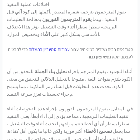
اختلافات عملية التنفيذ
يقوم المترجمون بترجمة شفرة المصدر بأكملها إلى
كود آلي
قبل
التنفيذ ، بينما
يقوم المترجمون الفوريون
بمعالجة التعليمات
البرمجية سطرا سطرا أثناء وقت التشغيل. يؤثر هذا الاختلاف
وتخصيص الموارد.
الأساسي بشكل كبير على
الأداء
סטודנטים רבים נעזרים במומחים עבור
עבודות סמינריון בתשלום
כדי להבטיח
לעצמם שקט נפשי וציון גבוה.
أثناء التجميع ، يقوم المترجم بإجراء
تحليل بناء الجملة
للتحقق من أن
الكود يلتزم بقواعد اللغة ، متبوعا بالتحليل
الدلالي
للتحقق من معنى
الكود. تحدث هذه التحليلات قبل إنشاء رمز الماكينة ، مما يسمح
بإجراء تحسينات تعزز سرعة التنفيذ.
في المقابل ، يقوم المترجمون الفوريون بإجراء هذه الفحوصات أثناء
تنفيذ التعليمات البرمجية ، مما قد يؤدي إلى أداء أبطأ. يعني التنفيذ
سطرا بسطر أن أي أخطاء تتم مواجهتها تحدث أثناء وقت التشغيل ،
مما يجعل
تصحيح الأخطاء
أكثر فورية ولكن غالبا ما يكون أقل كفاءة.
هذا يعني أيضا أن المترجمين الفوريين قد يحتاجون إلى مزيد من