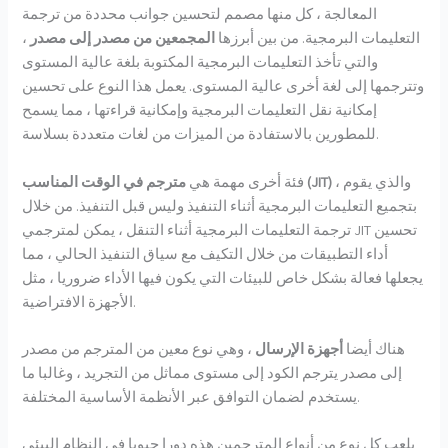
المعالجة ، كل منها مصمم لتحسين جوانب محددة من ترجمة
التعليمات البرمجية. من بين أبرزها
المجمعين من مصدر إلى مصدر
،
والتي تأخذ التعليمات البرمجية المكتوبة بلغة عالية المستوى
وتترجمها إلى لغة أخرى عالية المستوى. يعمل هذا النوع على تحسين
إمكانية نقل التعليمات البرمجية وإمكانية قراءتها ، مما يسمح
للمطورين بالاستفادة من الميزات من لغات متعددة بسلاسة.
، والذي يقوم
مترجم في الوقت المناسب (JIT)
فئة أخرى مهمة هي
بتجميع التعليمات البرمجية أثناء التنفيذ وليس قبل التنفيذ. من خلال
ترجمة التعليمات البرمجية أثناء التنقل ، يمكن لمترجمي JIT تحسين
أداء التطبيقات من خلال التكيف مع سياق التنفيذ الحالي ، مما
يجعلها فعالة بشكل خاص للبيئات التي يكون فيها الأداء ضروريا ، مثل
الأجهزة الافتراضية.
هناك أيضا
أجهزة الإرسال
، وهي نوع معين من المترجم من مصدر
إلى مصدر يترجم الكود إلى مستوى مماثل من التجريد ، وغالبا ما
يستخدم لضمان التوافق عبر الأنظمة الأساسية المختلفة.
يلعب كل نوع من أنواع المترجمين هذه دورا حيويا في النظام البيئي