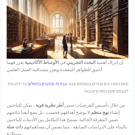
إن إدراك أهمية
البحث التجريبي
في
الأوساط الأكاديمية
يعزز فهما
أعمق للظواهر المعقدة ويعزز مصداقية العمل العلمي.
סטודנטים רבים נעזרים במומחים עבור
עבודות סמינריון בתשלום
כדי להבטיח
לעצמם שקט נפשי וציון גבוה.
من خلال تأسيس الفرضيات ضمن
أطر نظرية قوية
، يمكن للباحثين
إنشاء
نهج منظم
لا يوضح أهدافهم فحسب ، بل يضع أيضا نتائجهم
ضمن المعرفة الحالية. يسمح هذا التكامل بين الأدبيات للباحثين
بالبناء على الدراسات السابقة ، مما يضمن أن مساهماتهم
ذات صلة
.
ومبتكرة