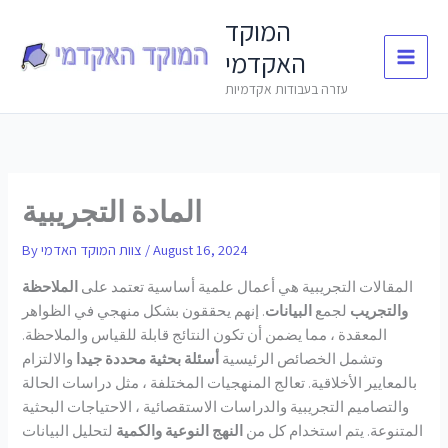
Skip
המוקד
to
האקדמי
content
עזרה בעבודות אקדמיות
المادة التجريبية
August 16, 2024
/
צוות המוקד האדמי
By
المقالات التجريبية هي أعمال علمية أساسية تعتمد على
الملاحظة
والتجريب
لجمع
البيانات
. إنهم يحققون بشكل منهجي في الظواهر
المعقدة ، مما يضمن أن تكون النتائج قابلة للقياس والملاحظة.
وتشمل الخصائص الرئيسية
أسئلة بحثية محددة جيدا
والالتزام
بالمعايير الأخلاقية. تعالج المنهجيات المختلفة ، مثل دراسات الحالة
والتصاميم التجريبية والدراسات الاستقصائية ، الاحتياجات البحثية
المتنوعة. يتم استخدام كل من
النهج النوعية والكمية
لتحليل البيانات