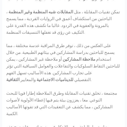
تمكن تقنيات المقابلة ، مثل
المقابلات شبه المنظمة وغير المنظمة
،
الباحثين من استكشاف أعمق في الروايات الفردية ، مما يسمح
بالمرونة والعفوية في الردود. غالبا ما تكشف هذه القدرة على
التكيف عن رؤى قد تغفلها التنسيقات المنظمة.
على العكس من ذلك ، توفر طرق المراقبة عدسة مختلفة ، مما
يسمح للباحثين بدراسة المشاركين في بيئاتهم الطبيعية. من خلال
استخدام
ملاحظة المشاركين
أو ملاحظة غير المشاركين ، يمكن
للباحثين التقاط السلوكيات والتفاعلات والعوامل السياقية التي تؤثر
على تجارب المشاركين. هذه الأساليب تسهل الفهم
.
التفصيلي
للديناميات الاجتماعية
والمعايير
الثقافية
مجتمعة ، تخلق تقنيات المقابلة وطرق الملاحظة إطارا قويا للبحث
النوعي. معا ، يعززون بيئة يتم فيها إعطاء الأولوية لأصوات
المشاركين ، مما يكشف عن التعقيدات التي قد تفوتها الأساليب
الكمية.
مع استمرار الباحثين في الابتكار في منهجياتهم ، فإن دمج هذه