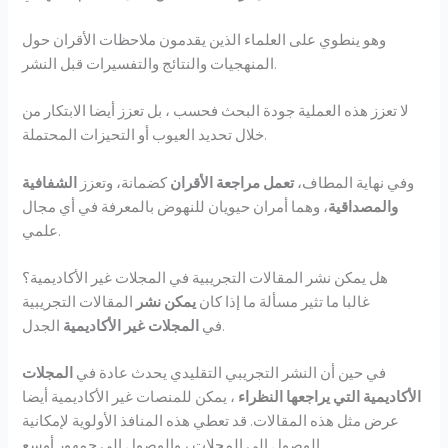
وهو ينطوي على العلماء الذين يقدمون ملاحظات الأقران حول
المنهجيات والنتائج والتفسيرات قبل النشر.
لا تعزز هذه العملية جودة البحث فحسب ، بل تعزز أيضا الابتكار من
خلال تحديد العيوب أو التحيزات المحتملة.
وفي نهاية المطاف،
تعمل مراجعة الأقران
كضمانة، وتعزز
الشفافية
والمصداقية
، وهما أمران حيويان للنهوض بالمعرفة في أي مجال
علمي.
هل يمكن نشر المقالات التجريبية في المجلات غير الأكاديمية؟
غالبا ما تثير مسألة ما إذا كان
يمكن نشر
المقالات التجريبية
الجدل.
في
المجلات غير الأكاديمية
في حين أن النشر التجريبي التقليدي يحدث عادة في
المجلات
الأكاديمية التي يراجعها النظراء
، يمكن للمنصات غير الأكاديمية أيضا
عرض مثل هذه المقالات. قد تعطي هذه المنافذ الأولوية لإمكانية
الوصول إلى المجلات ، والوصول إلى جمهور أوسع.