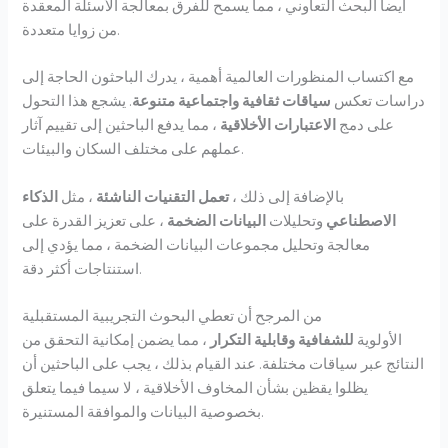
أيضا البحث التعاوني ، مما يسمح للفرق بمعالجة الأسئلة المعقدة
من زوايا متعددة.
مع اكتساب المنظورات العالمية أهمية ، يدرك الباحثون الحاجة إلى
دراسات تعكس
سياقات ثقافية واجتماعية متنوعة
. يشجع هذا التحول
على دمج
الاعتبارات الأخلاقية
، مما يدفع الباحثين إلى تقييم آثار
عملهم على مختلف السكان والبيئات.
بالإضافة إلى ذلك ،
تعمل التقنيات الناشئة
، مثل
الذكاء
الاصطناعي
وتحليلات
البيانات الضخمة
، على تعزيز القدرة على
معالجة وتحليل مجموعات البيانات الضخمة ، مما يؤدي إلى
استنتاجات أكثر دقة.
من المرجح أن تعطي البحوث التجريبية المستقبلية
الأولوية
للشفافية وقابلية التكرار
، مما يضمن إمكانية التحقق من
النتائج عبر سياقات مختلفة. عند القيام بذلك ، يجب على الباحثين أن
يظلوا يقظين بشأن المخاوف الأخلاقية ، لا سيما فيما يتعلق
بخصوصية البيانات والموافقة المستنيرة.