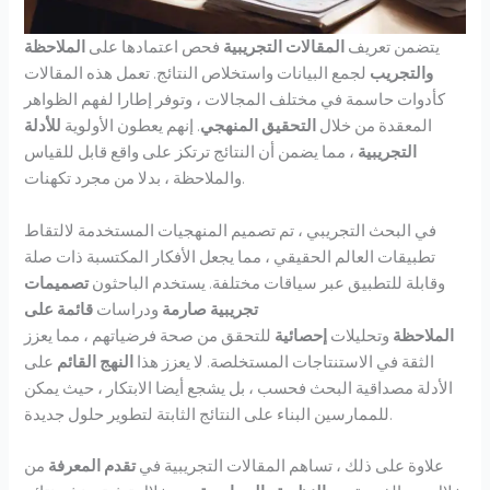
يتضمن تعريف
المقالات التجريبية
فحص اعتمادها على
الملاحظة
والتجريب
لجمع البيانات واستخلاص النتائج. تعمل هذه المقالات
كأدوات حاسمة في مختلف المجالات ، وتوفر إطارا لفهم الظواهر
المعقدة من خلال
التحقيق المنهجي
. إنهم يعطون الأولوية
للأدلة
التجريبية
، مما يضمن أن النتائج ترتكز على واقع قابل للقياس
والملاحظة ، بدلا من مجرد تكهنات.
في البحث التجريبي ، تم تصميم المنهجيات المستخدمة لالتقاط
تطبيقات العالم الحقيقي ، مما يجعل الأفكار المكتسبة ذات صلة
وقابلة للتطبيق عبر سياقات مختلفة. يستخدم الباحثون
تصميمات
تجريبية صارمة
ودراسات
قائمة على
الملاحظة
وتحليلات
إحصائية
للتحقق من صحة فرضياتهم ، مما يعزز
الثقة في الاستنتاجات المستخلصة. لا يعزز هذا
النهج القائم
على
الأدلة مصداقية البحث فحسب ، بل يشجع أيضا الابتكار ، حيث يمكن
للممارسين البناء على النتائج الثابتة لتطوير حلول جديدة.
علاوة على ذلك ، تساهم المقالات التجريبية في
تقدم المعرفة
من