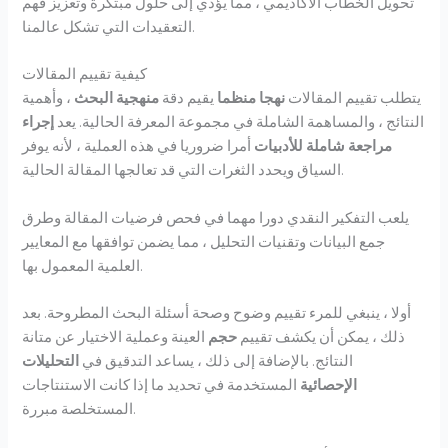
تحويل الخطاب الأكاديمي ، مما يؤدي إلى حلول مبتكرة وتعزيز فهم
التعقيدات التي تشكل عالمنا.
كيفية تقييم المقالات
يتطلب تقييم المقالات
نهجا منظما
يقيم دقة
منهجية البحث
، وأهمية
النتائج ، والمساهمة الشاملة في مجموعة المعرفة الحالية. يعد
إجراء
مراجعة شاملة للأدبيات
أمرا ضروريا في هذه العملية ، لأنه يوفر
السياق ويحدد الثغرات التي قد تعالجها المقالة الحالية.
يلعب التفكير النقدي دورا مهما في فحص فرضيات المقالة وطرق
جمع البيانات وتقنيات التحليل ، مما يضمن توافقها مع المعايير
العلمية المعمول بها.
أولا ، ينبغي للمرء تقييم وضوح وصحة أسئلة البحث المطروحة. بعد
ذلك ، يمكن أن يكشف تقييم
حجم
العينة وعملية الاختيار عن متانة
النتائج. بالإضافة إلى ذلك ، يساعد التدقيق في
التحليلات
الإحصائية
المستخدمة في تحديد ما إذا كانت الاستنتاجات
المستخلصة مبررة.