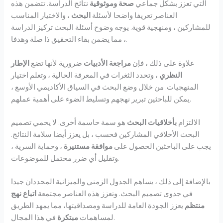
التي تعزز بشكل جماعي
صحة وموثوقية
نتائج الدراسة. تتضمن هذه
العناصر تعريفا واضحا لأسئلة
البحث
، والاختيار المناسب
للمشاركين ، ومنهجية قوية. يوجه وضوح أسئلة البحث تركيز الدراسة
، مما يضمن بقاء التحقيق ذا صلة وهدفا.
علاوة على ذلك ، فإن
مراجعة الأدبيات
ضرورية لأنها تضع
الإطار
النظري
، وتحدد الثغرات في المعرفة الحالية ، وتعلم اختيار
المنهجيات. من خلال وضع البحث في السياق الأكاديمي الأوسع ،
يمكن للباحثين تبرير نهجهم وتسليط الضوء على أهمية عملهم.
الالتزام
بأخلاقيات البحث
هو سمة حاسمة أخرى. لا يحمي تصميم
البحث الأخلاقي المشاركين فحسب ، بل يعزز أيضا سلامة النتائج.
يجب على الباحثين الحصول على
موافقة مستنيرة
، وحماية السرية ،
وتقليل أي ضرر محتمل للموضوعات.
بالإضافة إلى ذلك ، يساهم الجدول الزمني والميزانية المحددان جيدا
في جدوى تصميم البحث. وتعزز هذه العناصر مجتمعة
اتباع نهج
منتظم
يعزز الجودة العامة للدراسة ومصداقيتها، مما يمهد الطريق
في هذا المجال.
لمساهمات
مبتكرة