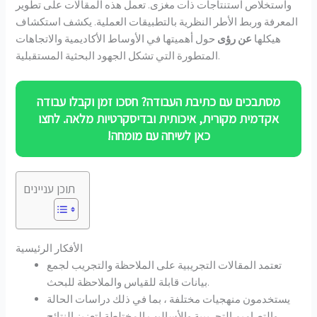
واستخلاص استنتاجات ذات مغزى. تعمل هذه المقالات على تطوير
المعرفة وربط الأطر النظرية بالتطبيقات العملية. يكشف استكشاف
هيكلها
عن رؤى
حول أهميتها في الأوساط الأكاديمية والاتجاهات
المتطورة التي تشكل الجهود البحثية المستقبلية.
מסתבכים עם כתיבת העבודה? חסכו זמן וקבלו עבודה
אקדמית מקורית, איכותית ובדיסקרטיות מלאה. לחצו
כאן לשיחה עם מומחה!
תוכן עניינים
الأفكار الرئيسية
تعتمد المقالات التجريبية على الملاحظة والتجريب لجمع
بيانات قابلة للقياس والملاحظة للبحث.
يستخدمون منهجيات مختلفة ، بما في ذلك دراسات الحالة
والتصاميم التجريبية والأساليب المختلطة لتعزيز النتائج.