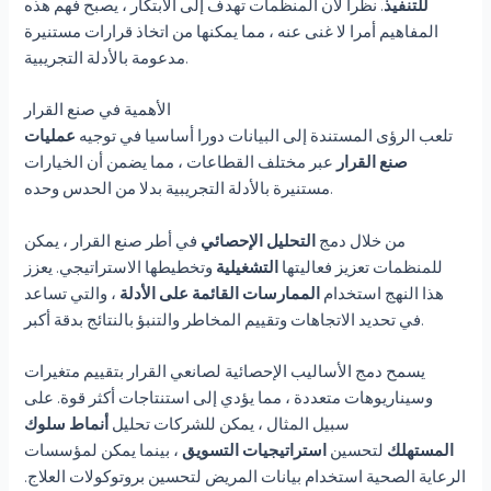
للتنفيذ
. نظرا لأن المنظمات تهدف إلى الابتكار ، يصبح فهم هذه
المفاهيم أمرا لا غنى عنه ، مما يمكنها من اتخاذ قرارات مستنيرة
مدعومة بالأدلة التجريبية.
الأهمية في صنع القرار
تلعب الرؤى المستندة إلى البيانات دورا أساسيا في توجيه
عمليات
صنع القرار
عبر مختلف القطاعات ، مما يضمن أن الخيارات
مستنيرة بالأدلة التجريبية بدلا من الحدس وحده.
من خلال دمج
التحليل الإحصائي
في أطر صنع القرار ، يمكن
للمنظمات تعزيز فعاليتها
التشغيلية
وتخطيطها الاستراتيجي. يعزز
هذا النهج استخدام
الممارسات القائمة على الأدلة
، والتي تساعد
في تحديد الاتجاهات وتقييم المخاطر والتنبؤ بالنتائج بدقة أكبر.
يسمح دمج الأساليب الإحصائية لصانعي القرار بتقييم متغيرات
وسيناريوهات متعددة ، مما يؤدي إلى استنتاجات أكثر قوة. على
سبيل المثال ، يمكن للشركات تحليل
أنماط سلوك
المستهلك
لتحسين
استراتيجيات التسويق
، بينما يمكن لمؤسسات
الرعاية الصحية استخدام بيانات المريض لتحسين بروتوكولات العلاج.