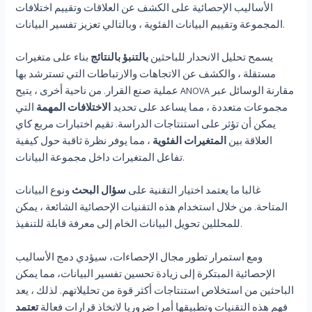
الأساليب الإحصائية على الكشف عن العلاقات وتقييم اختلافات
المجموعة وتقييم البيانات الفئوية ، وبالتالي تعزيز تفسير البيانات.
يسمح تحليل الانحدار للباحثين
بالتنبؤ بالنتائج
بناء على متغيرات
مستقلة ، والكشف عن الاتجاهات والارتباطات التي تسترشد بها
عملية صنع القرار. من ناحية أخرى ، يتيح ANOVA مقارنة الوسائل عبر
مجموعات متعددة ، مما يساعد على تحديد
الاختلافات المهمة
التي
يمكن أن تؤثر على استنتاجات الدراسة. تقيم اختبارات مربع كاي
العلاقة بين
المتغيرات الفئوية
، مما يوفر نظرة ثاقبة حول كيفية
تفاعل المتغيرات داخل مجموعة البيانات.
غالبا ما يعتمد اختيار التقنية على
سؤال البحث
ونوع البيانات
المتاحة. من خلال استخدام هذه التقنيات الإحصائية الشائعة ، يمكن
للمحللين تحويل البيانات الخام إلى معرفة قابلة للتنفيذ.
ومع استمرار تطور مجال الإحصاءات، سيؤدي دمج الأساليب
الإحصائية المبتكرة إلى زيادة تحسين تفسير البيانات، مما يمكن
الباحثين من استخلاص استنتاجات أكثر قوة من تحليلاتهم. لذلك ، يعد
فهم هذه التقنيات وتطبيقها أمرا ضروريا لاتخاذ قرارات فعالة
تعتمد