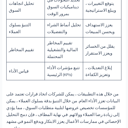
يتوقع التغييرات ،
تحليل اتجاهات
ديناميكيات السوق
ويبلغ الاستراتيجية
السوق
بمرور الوقت
يعزز الاستهداف
تحليل أنماط الشراء
التنبؤ بسلوك
ويحسن المبيعات
والتفضيلات
العملاء
تقييم المخاطر
يقلل من الخسائر
المالية والتشغيلية
تقييم المخاطر
ويعزز الاستقرار
المحتملة
إبلاغ التعديلات ،
تتبع مؤشرات الأداء
قياس الأداء
وتعزيز الكفاءة
الرئيسية (KPIs)
من خلال هذه التطبيقات ، يمكن للشركات اتخاذ قرارات تعتمد على
البيانات تعزز الأداء العام. من خلال التنبؤ بدقة بسلوك العملاء ، يمكن
للمؤسسات تخصيص عروضها لتلبية متطلبات السوق ، مما يؤدي
إلى زيادة رضا العملاء وولائهم. في نهاية المطاف ، فإن دمج التحليل
الإحصائي في ممارسات الأعمال يعزز الابتكار ويدفع النمو في مشهد