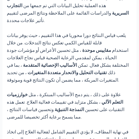
هذه العملية تحليل البيانات التي تم جمعها من
التجارب
السريرية
والدراسات القائمة على الملاحظة ونتائج المرضى لتقييم
تأثير علاجات محددة.
يلعب قياس النتائج دورا محوريا في هذا التقييم ، حيث يوفر بيانات
قابلة للقياس الكمي تعكس نتائج التدخلات. من خلال
استخدام
مقاييس موحدة
، مثل تحسين الأعراض أو مؤشرات جودة
الحياة ، يمكن لمقدمي الرعاية الصحية قياس نجاح العلاجات
المختلفة بشكل فعال. تمكن
الأساليب الإحصائية المتقدمة
، بما في
ذلك
تقنيات التحليل والانحدار متعددة المتغيرات
، من تحديد
المتغيرات المربكة ، مما يضمن أن تكون النتائج قوية وموثوقة.
علاوة على ذلك ، يتم دمج الأساليب المبتكرة ، مثل
خوارزميات
التعلم الآلي
، بشكل متزايد في تقييمات فعالية العلاج. تعمل هذه
التقنيات على تحسين
النمذجة التنبؤية
وتحسين قياسات النتائج ،
مما يسمح برعاية أكثر تخصيصا للمرضى.
في نهاية المطاف، لا يؤدي التقييم الشامل لفعالية العلاج إلى اتخاذ