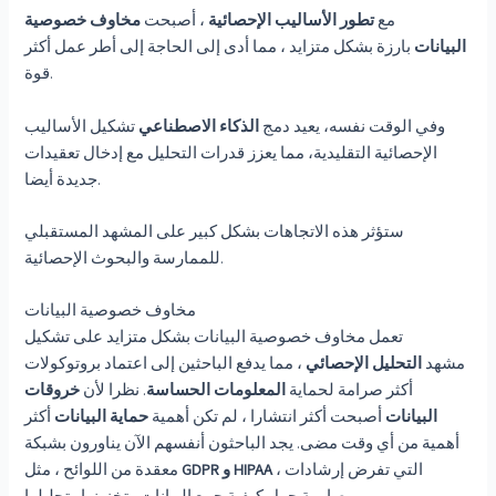
مع
تطور الأساليب الإحصائية
، أصبحت
مخاوف خصوصية
البيانات
بارزة بشكل متزايد ، مما أدى إلى الحاجة إلى أطر عمل أكثر
قوة.
وفي الوقت نفسه، يعيد دمج
الذكاء الاصطناعي
تشكيل الأساليب
الإحصائية التقليدية، مما يعزز قدرات التحليل مع إدخال تعقيدات
جديدة أيضا.
ستؤثر هذه الاتجاهات بشكل كبير على المشهد المستقبلي
للممارسة والبحوث الإحصائية.
مخاوف خصوصية البيانات
تعمل مخاوف خصوصية البيانات بشكل متزايد على تشكيل
مشهد
التحليل الإحصائي
، مما يدفع الباحثين إلى اعتماد بروتوكولات
أكثر صرامة لحماية
المعلومات الحساسة
. نظرا لأن
خروقات
البيانات
أصبحت أكثر انتشارا ، لم تكن أهمية
حماية البيانات
أكثر
أهمية من أي وقت مضى. يجد الباحثون أنفسهم الآن يناورون بشبكة
، التي تفرض إرشادات
GDPR و HIPAA
معقدة من اللوائح ، مثل
صارمة حول كيفية جمع البيانات وتخزينها وتحليلها.