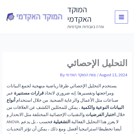
Skip
המוקד
to
האקדמי
content
עזרה בעבודות אקדמיות
التحليل الإحصائي
August 13, 2024
/
צוות המוקד האדמי
By
يستخدم التحليل الإحصائي طرقا رياضية منهجية لجمع البيانات
ومراجعتها وتفسيرها. إنه ضروري لاتخاذ
قرارات مستنيرة
عبر
صناعات مثل الأعمال والرعاية الصحية. من خلال استخدام
أنواع
البيانات النوعية والكمية
، يمكن للمحللين الكشف عن العلاقات من
خلال
اختبار الفرضيات
والتقنيات الإحصائية المختلفة مثل الانحدار و
ANOVA. لا يعزز هذا التحليل الفعالية
التشغيلية
فحسب ، بل يدعم
أيضا تخطيطا استراتيجيا أفضل. ومع ذلك ، يمكن أن تؤثر التحديات