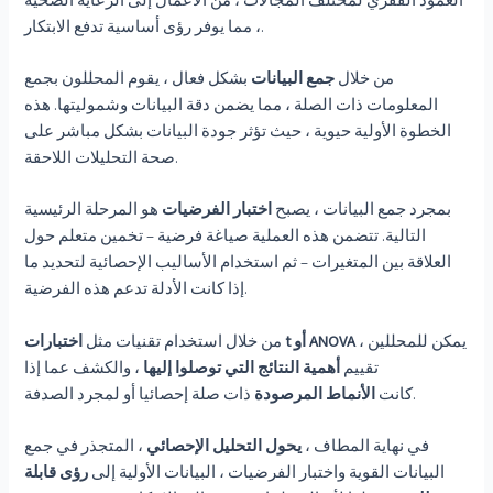
، مما يوفر رؤى أساسية تدفع الابتكار.
من خلال
جمع البيانات
بشكل فعال ، يقوم المحللون بجمع
المعلومات ذات الصلة ، مما يضمن دقة البيانات وشموليتها. هذه
الخطوة الأولية حيوية ، حيث تؤثر جودة البيانات بشكل مباشر على
صحة التحليلات اللاحقة.
بمجرد جمع البيانات ، يصبح
اختبار الفرضيات
هو المرحلة الرئيسية
التالية. تتضمن هذه العملية صياغة فرضية – تخمين متعلم حول
العلاقة بين المتغيرات – ثم استخدام الأساليب الإحصائية لتحديد ما
إذا كانت الأدلة تدعم هذه الفرضية.
، يمكن للمحللين
اختبارات t أو ANOVA
من خلال استخدام تقنيات مثل
تقييم
أهمية النتائج التي توصلوا إليها
، والكشف عما إذا
ذات صلة إحصائيا أو لمجرد الصدفة.
كانت
الأنماط المرصودة
في نهاية المطاف ،
يحول التحليل الإحصائي
، المتجذر في جمع
البيانات القوية واختبار الفرضيات ، البيانات الأولية إلى
رؤى قابلة