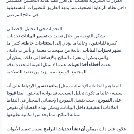
القرارات السريرية فحسب، بل يعزز أيضا ثقافة التحسين المستمر
داخل نظام الرعاية الصحية، مما يمهد الطريق للتطورات المستقبلية
في نتائج المرضى.
التحديات في التحليل الإحصائي
يشكل التوجيه من خلال تعقيدات
تفسير البيانات
تحديات
كبيرة
للباحثين
، وغالبا ما يؤدي إلى
استنتاجات خاطئة
. كثيرا ما
تظهر
تحيزات البيانات
، نابعة من منهجيات معيبة أو تأثيرات ذاتية ،
والتي يمكن أن تحرف النتائج. بالإضافة إلى ذلك ، يمكن أن
تحدث
أخطاء أخذ العينات
عندما لا تمثل العينة المحددة بدقة
المجتمع الأوسع ، مما يزيد من تعقيد الصلاحية.
المفاهيم الخاطئة الإحصائية ، مثل
إساءة تفسير الارتباط
على أنه
سببية ، غالبا ما تكون تحليل السحب. قد يواجه الباحثون أيضا
قيودا
على النموذج
، حيث يفشل النموذج الإحصائي المختار في التقاط
العلاقات الحقيقية داخل البيانات. ويمكن لهذه القضايا أن تقوض
متانة النتائج، مما يحد من إمكانية تطبيقها.
علاوة على ذلك ،
يمكن أن تنشأ تحديات البرامج
بسبب تعقيد الأدوات