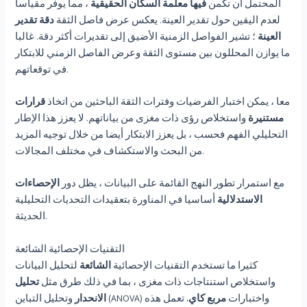
المحتمل أن تكمن
فيها معلمة السكان الحقيقية
، مما يوفر مقياسا
لعدم اليقين حول تقدير العينة. يعكس عرض فاصل الثقة
دقة تقدير
العينة
؛ تشير الفواصل الزمنية الأضيق إلى تقديرات أكثر دقة. غالبا
ما يوازن المحللون بين مستوى الثقة وعرض الفاصل الزمني للابتكار
في توقعاتهم.
معا ، يمكن اختبار الفرضيات وفترات الثقة الباحثين من اتخاذ
قرارات
مستنيرة
واستخلاص رؤى ذات مغزى من بياناتهم. لا يعزز هذا الإطار
التحليلي الفهم فحسب ، بل يعزز الابتكار أيضا من خلال توجيه المزيد
من البحث والاستكشاف في مختلف المجالات.
مع استمرار تطور النهج القائمة على البيانات ، يظل دور
الإحصاءات
الاستدلالية
أساسيا في المناورة بتعقيدات التحديات التحليلية
الحديثة.
التقنيات الإحصائية الشائعة
كثيرا ما تستخدم التقنيات الإحصائية
الشائعة
لتحليل البيانات
واستخلاص استنتاجات ذات مغزى ، بما في ذلك طرق مثل
تحليل
وتحليل التباين (ANOVA) واختبارات
مربع كاي.
تعمل هذه
الانحدار