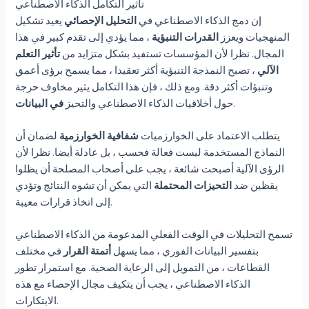
تأثير التكامل الذكاء الاصطناعي
إن دمج الذكاء الاصطناعي في
التحليل الإحصائي
يعيد تشكيل
المنهجيات ويعزز
القدرات التنبؤية
، مما يؤدي إلى تقدم كبير في هذا
المجال. نظرا لأن المؤسسات تستفيد بشكل متزايد من
تأثير التعلم
الآلي
، تصبح النمذجة التنبؤية أكثر تعقيدا ، مما يسمح برؤى أعمق
وتنبؤات أكثر دقة. ومع ذلك ، فإن هذا التكامل يثير مخاوف حرجة
.
حول أخلاقيات الذكاء الاصطناعي والتحيز
في البيانات
يتطلب الاعتماد على الخوارزميات
شفافية الخوارزمية
لضمان أن
النماذج المستخدمة ليست فعالة فحسب ، بل عادلة أيضا. نظرا لأن
الرؤى الآلية أصبحت شائعة ، يجب على أصحاب المصلحة أن يظلوا
يقظين ضد
التحيزات المحتملة
التي يمكن أن تشوه النتائج وتؤدي
إلى اتخاذ قرارات معيبة.
تسمح التحليلات في الوقت الفعلي المدعومة من الذكاء الاصطناعي
بتفسير البيانات الفوري ، مما يسهل
أتمتة القرار
في مختلف
القطاعات ، من التمويل إلى الرعاية الصحية. مع استمرار تطور
الذكاء الاصطناعي ، يجب أن يتكيف مجال الإحصاء مع هذه
الابتكارات.