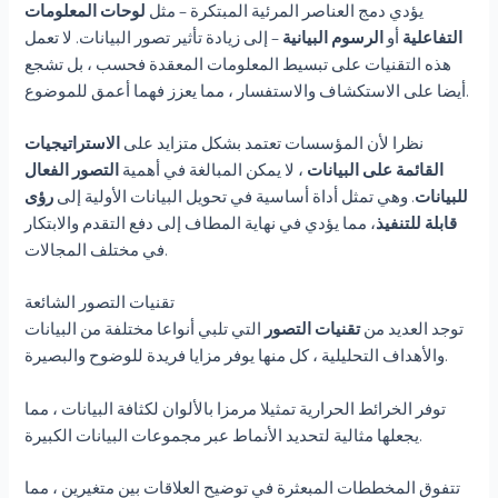
يؤدي دمج العناصر المرئية المبتكرة – مثل
لوحات المعلومات
التفاعلية
أو
الرسوم البيانية
– إلى زيادة تأثير تصور البيانات. لا تعمل
هذه التقنيات على تبسيط المعلومات المعقدة فحسب ، بل تشجع
أيضا على الاستكشاف والاستفسار ، مما يعزز فهما أعمق للموضوع.
نظرا لأن المؤسسات تعتمد بشكل متزايد على
الاستراتيجيات
القائمة على البيانات
، لا يمكن المبالغة في أهمية
التصور الفعال
للبيانات
. وهي تمثل أداة أساسية في تحويل البيانات الأولية إلى
رؤى
قابلة للتنفيذ
، مما يؤدي في نهاية المطاف إلى دفع التقدم والابتكار
في مختلف المجالات.
تقنيات التصور الشائعة
توجد العديد من
تقنيات التصور
التي تلبي أنواعا مختلفة من البيانات
والأهداف التحليلية ، كل منها يوفر مزايا فريدة للوضوح والبصيرة.
توفر الخرائط الحرارية تمثيلا مرمزا بالألوان لكثافة البيانات ، مما
يجعلها مثالية لتحديد الأنماط عبر مجموعات البيانات الكبيرة.
تتفوق المخططات المبعثرة في توضيح العلاقات بين متغيرين ، مما