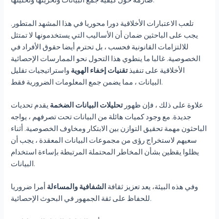
تلعب الاعتبارات الأخلاقية دورا محوريا في هذا المشهد المتطور.
يجب على الباحثين ضمان أن الأساليب التي يستخدمونها لا تمتثل
للالتزامات القانونية فحسب ، بل تحترم أيضا حقوق الأفراد في
الخصوصية. غالبا ما ينطوي هذا التحول نحو الممارسات الإحصائية
الأخلاقية على تنفيذ
تقنيات إخفاء الهوية
واستراتيجيات تقليل
البيانات ، مما يضمن جمع المعلومات الضرورية فقط.
علاوة على ذلك ، فإن ظهور
تحليلات البيانات الضخمة
يقدم تحديات
جديدة. مع وجود كميات هائلة من البيانات تحت تصرفهم ، يواجه
الباحثون مهمة تحقيق التوازن بين الابتكار ومخاوف الخصوصية. أثناء
سعيهم لاستخراج رؤى من مجموعات البيانات المعقدة ، يجب أن
يظلوا يقظين بشأن المخاطر المحتملة المرتبطة بإساءة استخدام
البيانات.
وفي هذه البيئة، يعد تعزيز ثقافة
الشفافية والمساءلة
أمرا ضروريا
للحفاظ على ثقة الجمهور في البحوث الإحصائية.