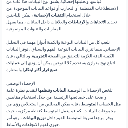
قياسها وتحليلها إحصائيا. يشتق نوع البيانات هذا عادة من
الاستطلاعات المنظمة أو التجارب أو قواعد البيانات الموجودة. من
خلال استخدام
التقنيات الإحصائية
، يمكن للباحثين
تحديد
الاتجاهات
والارتباطات
والعلاقات داخل البيانات ، مما يسهل
المقارنات والتنبؤات الموضوعية.
تلعب كل من البيانات النوعية والكمية أدوارا مهمة في التحليل
الإحصائي. بينما تثري البيانات النوعية الفهم والسياق ، توفر البيانات
الكمية الدقة اللازمة للتحقق
من الصحة التجريبية
. وبالتالي ، فإن
اتباع نهج متوازن يستخدم كلا النوعين يمكن أن يؤدي إلى
عمليات
واستنارة.
صنع قرار أكثر ابتكارا
الإحصاء الوصفي
تلخص الإحصاءات الوصفية
البيانات وتنظمها
لتقديم نظرة عامة
واضحة على خصائصها الرئيسية. من خلال استخدام مقاييس
مثل
الحساب المتوسط
، فإنه يمكن المحللين من استخلاص رؤى من
مجموعات البيانات بكفاءة. يعمل المتوسط كنقطة مركزية ، حيث
يوفر مرجعا سريعا لمتوسط القيم داخل
توزيع البيانات
، وهو أمر
حيوي لفهم الاتجاهات والأنماط.