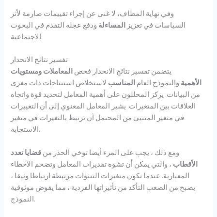
وفي نهاية المطاف، لا غنى عن إجراء تقييمات صارمة لأثر
السياسات في تعزيز
المساءلة
ودفع عجلة التقدم في البحوث
الاجتماعية.
تفسير نتائج الانحدار
يتضمن تفسير نتائج الانحدار فحص
المعاملات
ومستويات
الأهمية
والنموذج العام
المناسب
لاستخلاص استنتاجات ذات مغزى
من البيانات. يركز المحللون على أهمية المعامل لتحديد قوة واتجاه
العلاقات بين المتغيرات. يشير المعامل المعنوي إلى أن التغييرات
في متغير المتنبئ من المحتمل أن ترتبط بالتغيرات في متغير
الاستجابة.
ومع ذلك ، يجب على المرء أيضا توخي الحذر من
قضايا تعدد
الأقطاب
، والتي يمكن أن تشوه تقديرات المعامل وتضخم الأخطاء
المعيارية. عندما تكون متغيرات التنبؤات مرتبطة ارتباطا وثيقا ،
يصبح من الصعب التأكد من تأثيراتها الفردية ، مما يقوض موثوقية
النموذج.