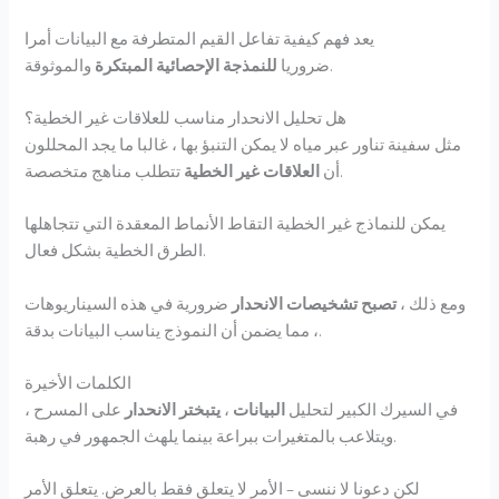
يعد فهم كيفية تفاعل القيم المتطرفة مع البيانات أمرا
والموثوقة.
ضروريا
للنمذجة الإحصائية المبتكرة
هل تحليل الانحدار مناسب للعلاقات غير الخطية؟
مثل سفينة تناور عبر مياه لا يمكن التنبؤ بها ، غالبا ما يجد المحللون
تتطلب مناهج متخصصة.
أن
العلاقات غير الخطية
يمكن للنماذج غير الخطية التقاط الأنماط المعقدة التي تتجاهلها
الطرق الخطية بشكل فعال.
ومع ذلك ،
تصبح تشخيصات الانحدار
ضرورية في هذه السيناريوهات
، مما يضمن أن النموذج يناسب البيانات بدقة.
الكلمات الأخيرة
في السيرك الكبير لتحليل
البيانات
،
يتبختر الانحدار
على المسرح ،
ويتلاعب بالمتغيرات ببراعة بينما يلهث الجمهور في رهبة.
لكن دعونا لا ننسى – الأمر لا يتعلق فقط بالعرض. يتعلق الأمر