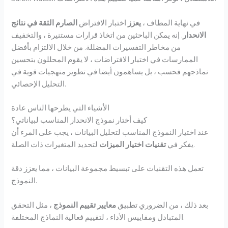
في نهاية المطاف ،
يعزز
اختبار الافتراض
الصارم الثقة في نتائج
الانحدار
. إنه يمكن الباحثين من اتخاذ قرارات مستنيرة ، والتخفيف
من مخاطر التفسيرات المضللة. من خلال الالتزام بأفضل
الممارسات في اختبار الافتراضات ، لا يقوم المحللون بتحسين
نماذجهم فحسب ، بل يساهمون أيضا في تطوير منهجيات قوية في
التحليل الإحصائي.
الأشياء التي يطرحها الناس عادة
كيف أختار نموذج الانحدار المناسب لبياناتي؟
عند اختيار النموذج المناسب لتحليل البيانات ، يجب على المرء أن
لتحديد المتغيرات ذات الصلة.
يفكر في
تقنيات اختيار الميزات
تعمل هذه التقنيات على تبسيط مجموعة البيانات ، مما يعزز دقة
النموذج.
بعد ذلك ، من الضروري تطبيق
معايير تقييم النموذج
، مثل التحقق
المتبادل ومقاييس الأداء ، لتقييم فعالية النماذج المختلفة.