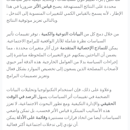
محددة على النتائج المستهدفة. يصبح
قياس الأثر
ضروريا في هذا
الإطار ، لأنه يسمح بالقياس الكمي للتغييرات المنسوبة إلى التدخل ،
وبالتالي تعزيز موثوقية النتائج.
من خلال دمج كل من
البيانات النوعية والكمية
، توفر تقييمات تأثير
السياسات نظرة شاملة للآثار الواقعية للبرامج الاجتماعية.
يمكن
للنماذج الإحصائية المتقدمة
عزل آثار متغيرات محددة ، مما
يضمن أن الباحثين يمكنهم عزو التغييرات الملحوظة مباشرة إلى
إجراءات السياسة بدلا من العوامل الخارجية. هذه الدقة أمر حيوي
لأصحاب المصلحة الذين يسعون إلى تخصيص الموارد بشكل فعال
وتعزيز تصميمات البرامج.
وعلاوة على ذلك، فإن استخدام التكنولوجيا وتحليلات البيانات
الضخمة في تقييمات أثر السياسات يسهل
الرصد في الوقت
الحقيقي
والإدارة التكيفية. ومع تطور البحوث الاجتماعية، لا تعزز
هذه الأساليب المبتكرة قياس الأثر فحسب، بل تمكن واضعي
السياسات أيضا من اتخاذ قرارات مستنيرة
وقائمة على الأدلة
يمكن
أن تؤدي إلى تدخلات اجتماعية أكثر فعالية.