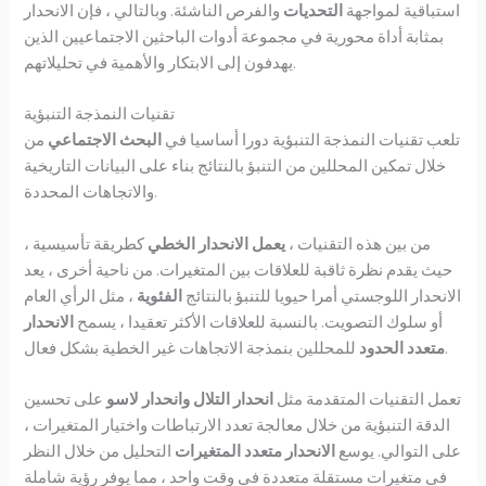
استباقية لمواجهة
التحديات
والفرص الناشئة. وبالتالي ، فإن الانحدار
بمثابة أداة محورية في مجموعة أدوات الباحثين الاجتماعيين الذين
يهدفون إلى الابتكار والأهمية في تحليلاتهم.
تقنيات النمذجة التنبؤية
تلعب تقنيات النمذجة التنبؤية دورا أساسيا في
البحث الاجتماعي
من
خلال تمكين المحللين من التنبؤ بالنتائج بناء على البيانات التاريخية
والاتجاهات المحددة.
من بين هذه التقنيات ،
يعمل الانحدار الخطي
كطريقة تأسيسية ،
حيث يقدم نظرة ثاقبة للعلاقات بين المتغيرات. من ناحية أخرى ، يعد
الانحدار اللوجستي أمرا حيويا للتنبؤ بالنتائج
الفئوية
، مثل الرأي العام
أو سلوك التصويت. بالنسبة للعلاقات الأكثر تعقيدا ، يسمح
الانحدار
للمحللين بنمذجة الاتجاهات غير الخطية بشكل فعال.
متعدد الحدود
تعمل التقنيات المتقدمة مثل
انحدار التلال
وانحدار لاسو
على تحسين
الدقة التنبؤية من خلال معالجة تعدد الارتباطات واختيار المتغيرات ،
على التوالي. يوسع
الانحدار متعدد المتغيرات
التحليل من خلال النظر
في متغيرات مستقلة متعددة في وقت واحد ، مما يوفر رؤية شاملة