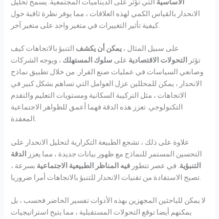
الأساسية
التي تؤثر على الديناميات المجتمعية. يسمح تحليل
الانحدار بالقياس الكمي لهذه العلاقات ، مما يوفر نظرة ثاقبة حول
كيفية تأثير التغييرات في متغير واحد على متغير آخر.
على سبيل المثال ،
يمكن أن يكشف
التنبؤ بالاتجاهات كيف
تؤثر
التحولات الاقتصادية
على
سلوك المستهلك
، ويوجه الشركات
وصانعي السياسات في عمليات صنع القرار. من خلال تطبيق نماذج
الانحدار ، يمكن للمحللين عزل العوامل التي تساهم بشكل كبير في
الاتجاهات ، مثل التركيبة السكانية ومستويات التعليم والتقدم
التكنولوجي. تعزز هذه الدقة فهما أعمق للظواهر الاجتماعية
المعقدة.
علاوة على ذلك ، تشجع الطبيعة التكرارية لتحليل الانحدار على
التحسين المستمر للنماذج مع ظهور بيانات جديدة ، مما يعزز
الدقة
التنبؤية
. في عصر تتطور
فيه المناظر الطبيعية الاجتماعية
بسرعة ،
تصبح الاستفادة من تقنيات الانحدار للتنبؤ بالاتجاهات أمرا ضروريا.
لا يمكن للباحثين المجهزين بهذه الأدوات تفسير الحاضر فحسب ، بل
يمكنهم أيضا توقع التحولات المستقبلية ، مما يتيح استراتيجيات