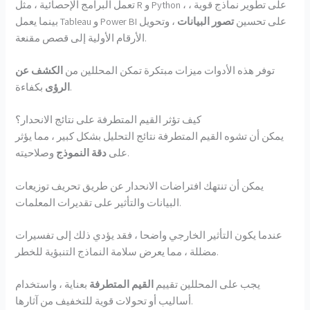
تعمل البرامج الإحصائية ، مثل R و Python ، على تطوير نماذج قوية ،
بينما يعمل Tableau و Power BI على تحسين
تصور البيانات
، وتحويل
الأرقام الأولية إلى قصص مقنعة.
توفر هذه الأدوات ميزات مبتكرة تمكن المحللين من
الكشف عن
بكفاءة.
الرؤى
كيف تؤثر القيم المتطرفة على نتائج الانحدار؟
يمكن أن تشوه القيم المتطرفة نتائج التحليل بشكل كبير ، مما يؤثر
وصلاحيته.
على
دقة النموذج
يمكن أن تنتهك افتراضات الانحدار عن طريق تحريف توزيعات
البيانات والتأثير على تقديرات المعلمات.
عندما يكون التأثير الخارجي واضحا ، فقد يؤدي ذلك إلى تفسيرات
مضللة ، مما يعرض سلامة النماذج التنبؤية للخطر.
يجب على المحللين تقييم
القيم المتطرفة
بعناية ، واستخدام
أساليب أو تحولات قوية للتخفيف من آثارها.