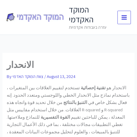
Skip
המוקד
to
האקדמי
content
עזרה בעבודות אקדמיות
الانحدار
August 13, 2024
/
צוות המוקד האדמי
By
الانحدار هو
تقنية إحصائية
تستخدم لتقييم العلاقات بين المتغيرات ،
باستخدام نماذج مثل الانحدار الخطي واللوجستي ومتعدد الحدود. إنه
فعال بشكل خاص في
التنبؤ بالنتائج
من خلال تحديد قوة واتجاه هذه
العلاقات. من خلال استخدام مقاييس مثل R-squared و R-squared
المعدلة ، يمكن للباحثين تقييم
القوة التفسيرية
للنماذج وملاءمتها.
تغطي التطبيقات مجالات مختلفة ، بما في ذلك الأعمال التجارية
للتنبؤ بالمبيعات ، والعلوم لتحليل مجموعات البيانات المعقدة ،