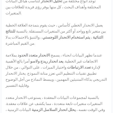
توجد أنواع مختلفة من
تحليل الانحدار
لتناسب هياكل البيانات
المختلفة وأهداف البحث ، كل منها يوفر رؤى فريدة للعلاقات بين
المتغيرات.
يعمل الانحدار الخطي كأساس ، حيث يقوم بنمذجة العلاقة الخطية
بين متغير تابع وواحد أو أكثر من المتغيرات المستقلة. بالنسبة
للنتائج
الثنائية
،
يتم استخدام الانحدار اللوجستي
، والتنبؤ بالاحتمالات بدلا
من القيم المباشرة.
عندما تظهر البيانات انحناء ، يسمح
الانحدار متعدد الحدود
بملاءمة
الاتجاهات غير الخطية.
يعد انحدار ريدج ولاسو
أمرا بالغ الأهمية
لإدارة
تعدد الارتباطات
واختيار الميزات ، على التوالي ، من خلال
تطبيق تقنيات التنظيم التي تعزز متانة النموذج. يختار الانحدار
التدريجي بذكاء المتنبئين المهمين ، ويبسط النماذج من أجل الوضوح
وقابلية التفسير.
بالنسبة لمجموعات البيانات المعقدة ، يستوعب الانحدار متعدد
المتغيرات متغيرات تابعة متعددة ، مما يكشف عن علاقات معقدة.
وفي الوقت نفسه ،
يحلل انحدار السلاسل الزمنية
البيانات الزمنية ،