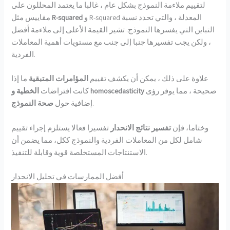
لتقييم ملاءمة النموذج بشكل عام ، غالبا ما يعتمد المحللون على
و R-squared المعدلة ، والتي تحدد نسبة
R-squared
مقاييس مثل
التباين التي يفسرها النموذج. تشير القيمة الأعلى إلى ملاءمة أفضل
، ولكن يجب تفسيرها جنبا إلى جنب مع مستويات أهمية المعاملات
الفردية.
علاوة على ذلك ، يمكن أن يكشف تقييم
المؤامرات المتبقية
ما إذا
صحيحة ، مما يوفر رؤى
الخطية و homoscedasticity
كانت افتراضات
.
إضافية حول
صحة النموذج
وختاما، فإن
تفسير نتائج الانحدار
تفسيرا فعالا يستلزم إجراء تقييم
شامل لكل من المعاملات الفردية والنموذج ككل، مما يضمن أن
الاستنتاجات المستخلصة قوية وقابلة للتنفيذ.
أفضل الممارسات في تحليل الانحدار