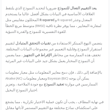
يعد التقييم الفعال للنموذج
ضروريا لتحديد النموذج الذي يلتقط
العلاقات الأساسية في البيانات بشكل أفضل. غالبا ما يستخدم
و R-squared المعدل وجذر
R-squared
المحللون مقاييس مثل
متوسط مربع الخطأ (RMSE) لمقارنة المعايير ، مما يوفر نظرة ثاقبة
للقوة التفسيرية للنموذج والقدرة التنبؤية.
يتضمن النهج المبتكر الاستفادة من
تقنيات التحقق المتبادل
لتقييم
استقرار النموذج وقابلية التعميم عبر مجموعات البيانات المختلفة.
تخفف هذه الممارسة من مخاطر
الإفراط في التجهيز
، مما يضمن
أن النموذج المختار يعمل بشكل جيد على البيانات غير المرئية.
بالإضافة إلى ذلك ، فإن دمج معايير المعلومات مثل معيار معلومات
Akaike (AIC) ومعيار معلومات Bayesian (BIC) يمكن أن يوجه
الممارسين في موازنة
تعقيد النموذج
مع جودة الملاءمة ، وتعزيز
اختيار النموذج البخيل.
في نهاية المطاف ، يجب أن تكون عملية الاختيار تكرارية ، مما يشجع
على استكشاف نماذج مختلفة مع التقييم المستمر لأدائها مقابل