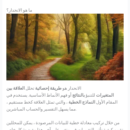
ما هو الانحدار؟
الانحدار هو
طريقة إحصائية
تحلل
العلاقة بين
المتغيرات
للتنبؤ
بالنتائج
أو فهم الأنماط الأساسية. يستخدم في
المقام الأول
النماذج الخطية
، والتي تمثل العلاقة كخط مستقيم ،
مما يسهل التفسير والحساب المباشرين.
من خلال تركيب معادلة خطية للبيانات المرصودة ، يمكن للمحللين
تقييم كيفية تأثير التغييرات في متغير على آخر. هذا مفيد بشكل خاص