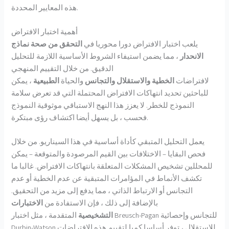
هذه المعايير المحددة.
أهمية اختبار الافتراض
يلعب اختبار الافتراض دورا محوريا في
التحقق من صحة نماذج
الانحدار
، مما يضمن استيفاء الشروط الأساسية اللازمة للتحليل
الدقيق. من خلال التقييم المنهجي
لافتراضات
الخطية
والاستقلال
والتجانس
والحياة
الطبيعية
، يمكن
للباحثين تحديد انتهاكات الافتراض المحتملة التي قد تعرض سلامة
النموذج للخطر. لا يعزز هذا النهج الاستباقي موثوقية النموذج
فحسب ، بل يسهل أيضا اكتشاف رؤى مبتكرة.
يعمل التحليل المتبقي كأداة أساسية في هذا السيناريو. من خلال
فحص البقايا – الاختلافات بين القيم المرصودة والمتوقعة – يمكن
للمحللين تشخيص المشكلات المتعلقة بانتهاكات الافتراض. غالبا ما
تكشف الأنماط في المؤامرات المتبقية عن عدم الخطية أو عدم
التجانس أو الارتباط الذاتي ، مما يدفع إلى مزيد من التحقيق.
بالإضافة إلى ذلك ، فإن الاستفادة من
الاختبارات
التشخيصية
المتقدمة ، مثل اختبار Breusch-Pagan للتجانس وإحصائية
Durbin-Watson للاستقلال ، توفر أساسا كميا لتقييم هذه الافتراضات.