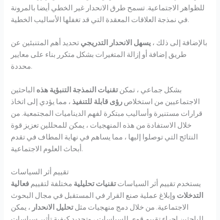
للظواهر الاجتماعية. تسمح طرق الانحدار غير الخطي أيضا بالمرونة
في نمذجة العلاقات المعقدة التي قد تغفلها الأساليب الخطية.
بالإضافة إلى ذلك ،
يسهل الانحدار التدريجي
تحديد أهم المتنبئين عن
طريق إضافة أو إزالة المتغيرات بشكل متكرر بناء على معايير
محددة.
بشكل جماعي ، تمكن
تقنيات النمذجة التنبؤية هذه
الباحثين
الاجتماعيين من استخلاص
رؤى قابلة للتنفيذ
، مما يؤدي إلى اتخاذ
قرارات مستنيرة وأساليب مبتكرة لفهم الديناميات المجتمعية. من
خلال الاستفادة من هذه المنهجيات ، يمكن للمحللين تعزيز قوة
النتائج التي توصلوا إليها ، مما يساهم في نهاية المطاف في تقدم
أبحاث العلوم الاجتماعية.
تقييم أثر السياسات
يستخدم تقييم أثر السياسات
تقنيات تحليلية
مختلفة لتقييم
فعالية
التدخلات
وإبلاغ عملية صنع القرار في المستقبل في مجال البحوث
الاجتماعية. من خلال دمج منهجيات مثل
تحليل الانحدار
، يمكن
للباحثين إجراء تقييم قوي للسياسات ، وتحديد كيفية تأثير سياسات