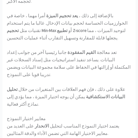
لحجمه الأكبر.
بالإضافة إلى ذلك ،
يعد تحجيم الميزة
أمرا مهما ، خاصة في
الخوارزميات الحساسة لحجم بيانات الإدخال. غالبا ما يتم استخدام
لتوحيد الميزات ، مما
تطبيع Z-score
أو
تحجيم Min-Max
تقنيات مثل
يجعلها قابلة للمقارنة وتسهيل التقارب أثناء عمليات التحسين.
تعد معالجة
القيم المفقودة
جانبا رئيسيا آخر من جوانب إعداد
البيانات. يساعد تنفيذ استراتيجيات مثل إسناد السجلات غير
المكتملة أو إزالتها في الحفاظ على سلامة مجموعة البيانات ويضمن
تدريبا قويا على النموذج.
علاوة على ذلك ، فإن فهم العلاقات بين المتغيرات من خلال
تحليل
البيانات الاستكشافية
يمكن أن يوجه اختيار الميزة ، مما يؤدي إلى
نماذج أكثر فعالية.
معايير اختيار النموذج
يعتمد اختيار النموذج المناسب لتحليل
الانحدار
على العديد من
معايير الاختيار الهامة التي تضمن الأداء والدقة المثاليين.