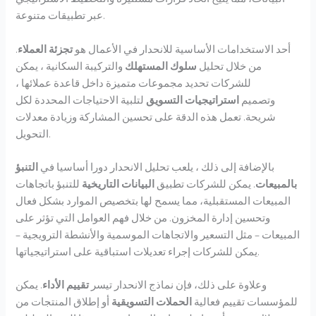
عبر تطبيقات متنوعة.
أحد الاستخدامات الأساسية للانحدار في الأعمال هو
تجزئة العملاء
.
من خلال تحليل
سلوك المستهلك
والتركيبة السكانية ، يمكن
للشركات تحديد مجموعات متميزة داخل قاعدة عملائها ،
وتصميم
استراتيجيات التسويق
لتلبية الاحتياجات المحددة لكل
شريحة. تعمل هذه الدقة على تحسين المشاركة وزيادة معدلات
التحويل.
بالإضافة إلى ذلك ، يلعب تحليل الانحدار دورا أساسيا في
التنبؤ
بالمبيعات
. يمكن للشركات تطبيق
البيانات التاريخية
للتنبؤ باتجاهات
المبيعات المستقبلية، مما يسمح لها بتخصيص الموارد بشكل فعال
وتحسين إدارة المخزون. من خلال فهم العوامل التي تؤثر على
المبيعات – مثل التسعير والاتجاهات الموسمية والأنشطة الترويجية –
يمكن للشركات إجراء تعديلات استباقية على استراتيجياتها.
وعلاوة على ذلك، فإن نماذج الانحدار تيسر
تقييم الأداء
. يمكن
للمؤسسات تقييم فعالية
الحملات التسويقية
أو إطلاق المنتجات من