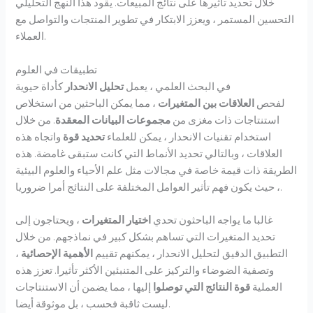
خلال تحديد تأثيرها على نتائج المبيعات. يقود هذا النهج التحليلي
التحسين المستمر ، ويعزز الابتكار في تطوير المنتجات والتواصل مع
العملاء.
تطبيقات في العلوم
في البحث العلمي ، يعمل
تحليل الانحدار
كأداة حيوية
لفحص
العلاقات بين المتغيرات
، مما يمكن الباحثين من استخلاص
استنتاجات ذات مغزى من
مجموعات البيانات المعقدة
. من خلال
استخدام تقنيات الانحدار ، يمكن للعلماء
تحديد قوة
واتجاه هذه
العلاقات ، وبالتالي تحديد الأنماط التي كانت ستبقى غامضة. هذه
الطريقة ذات قيمة خاصة في مجالات مثل علم الأحياء والعلوم البيئية
، حيث يكون فهم تأثير العوامل المختلفة على النتائج أمرا ضروريا.
غالبا ما يواجه الباحثون تحدي
اختيار المتغيرات
، ويحتاجون إلى
تحديد المتغيرات التي تساهم بشكل كبير في نماذجهم. من خلال
التطبيق الدقيق لتحليل الانحدار ، يمكنهم تقييم
الأهمية الإحصائية
،
وتصفية الضوضاء والتركيز على المتنبئين الأكثر تأثيرا. تعزز هذه
العملية
قوة النتائج التي توصلوا
إليها ، مما يضمن أن الاستنتاجات
ليست ثاقبة فحسب ، بل موثوقة أيضا.