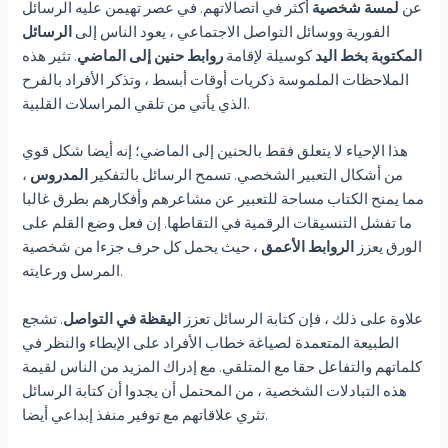
عن
لمسة شخصية
أكثر في اتصالاتهم. في عصر تهيمن عليه الرسائل
الفورية ووسائل التواصل الاجتماعي ، يعود الناس إلى
الرسائل
المكتوبة بخط اليد
كوسيلة لإقامة
روابط حنين إلى الماضي
. تثير هذه
الملاحظات الملموسة ذكريات أوقات أبسط ، وتذكر الأفراد بالفرح
الذي يأتي من تلقي المراسلات القلبية.
هذا الإحياء لا يتعلق فقط بالحنين إلى الماضي؛ إنه أيضا شكل قوي
من أشكال التعبير الشخصي. تسمح الرسائل بالتفكير
المدروس
،
مما يمنح الكتاب مساحة للتعبير عن مشاعرهم وأفكارهم بطرق غالبا
ما تفشل التنسيقات الرقمية في التقاطها. إن فعل وضع القلم على
الورق يعزز
الروابط الأعمق
، حيث يحمل كل حرف جزءا من شخصية
المرسل ورعايته.
علاوة على ذلك ، فإن كتابة الرسائل تعزز
اليقظة في التواصل
. تشجع
الطبيعة المتعمدة لصياغة خطاب الأفراد على الإبطاء والنظر في
كلماتهم والتفاعل حقا مع المتلقي. مع إدراك المزيد من الناس لقيمة
هذه التبادلات الشخصية ، من المحتمل أن يجدوا أن كتابة الرسائل
تثري علاقاتهم مع توفير منفذ إبداعي أيضا.