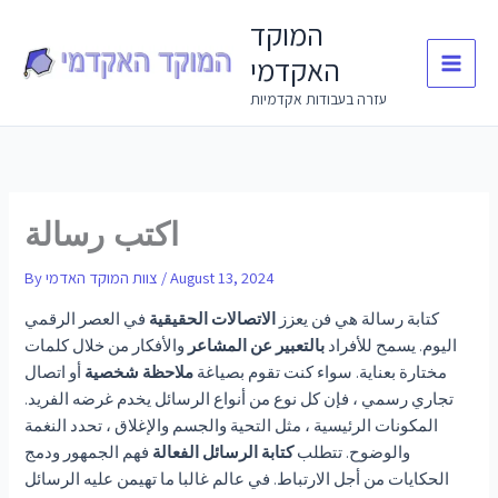
Skip
המוקד
to
האקדמי
content
עזרה בעבודות אקדמיות
اكتب رسالة
August 13, 2024
/
צוות המוקד האדמי
By
كتابة رسالة هي فن يعزز
الاتصالات الحقيقية
في العصر الرقمي
اليوم. يسمح للأفراد
بالتعبير عن المشاعر
والأفكار من خلال كلمات
مختارة بعناية. سواء كنت تقوم بصياغة
ملاحظة شخصية
أو اتصال
تجاري رسمي ، فإن كل نوع من أنواع الرسائل يخدم غرضه الفريد.
المكونات الرئيسية ، مثل التحية والجسم والإغلاق ، تحدد النغمة
والوضوح. تتطلب
كتابة الرسائل الفعالة
فهم الجمهور ودمج
الحكايات من أجل الارتباط. في عالم غالبا ما تهيمن عليه الرسائل