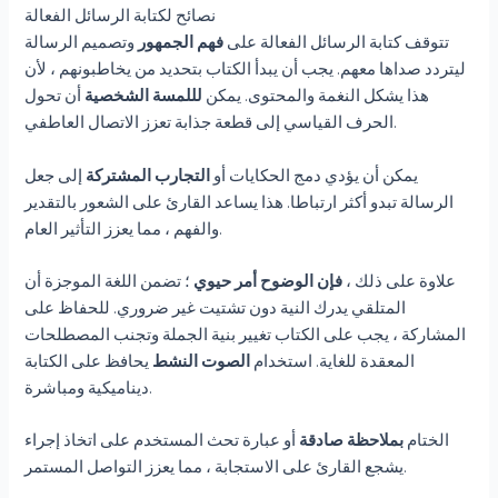
نصائح لكتابة الرسائل الفعالة
تتوقف كتابة الرسائل الفعالة على
فهم الجمهور
وتصميم الرسالة
ليتردد صداها معهم. يجب أن يبدأ الكتاب بتحديد من يخاطبونهم ، لأن
هذا يشكل النغمة والمحتوى. يمكن
لللمسة الشخصية
أن تحول
الحرف القياسي إلى قطعة جذابة تعزز الاتصال العاطفي.
يمكن أن يؤدي دمج الحكايات أو
التجارب المشتركة
إلى جعل
الرسالة تبدو أكثر ارتباطا. هذا يساعد القارئ على الشعور بالتقدير
والفهم ، مما يعزز التأثير العام.
علاوة على ذلك ،
فإن الوضوح أمر حيوي
؛ تضمن اللغة الموجزة أن
المتلقي يدرك النية دون تشتيت غير ضروري. للحفاظ على
المشاركة ، يجب على الكتاب تغيير بنية الجملة وتجنب المصطلحات
المعقدة للغاية. استخدام
الصوت النشط
يحافظ على الكتابة
ديناميكية ومباشرة.
الختام
بملاحظة صادقة
أو عبارة تحث المستخدم على اتخاذ إجراء
يشجع القارئ على الاستجابة ، مما يعزز التواصل المستمر.