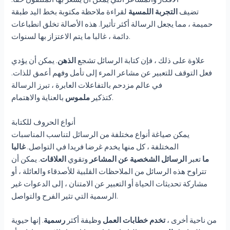
تضيف
التجربة اللمسية
لقراءة ملاحظة مكتوبة بخط اليد طبقة
حميمة ، مما يجعل الرسالة أكثر تأثيرا. هذه الأصالة تخلق انطباعات
دائمة ، غالبا ما يتم الاعتزاز بها لسنوات.
علاوة على ذلك ، فإن كتابة الرسائل تشجع
الذهن
. يمكن أن يؤدي
فعل التوقف للتعبير عن مشاعر المرء إلى تأمل وفهم أعمق للذات.
في عالم مزدحم بالتفاعلات العابرة ، تبرز الرسالة
بالعناية والاهتمام.
كتذكير
ملموس
أنواع الحروف للكتابة
يمكن صياغة أنواع مختلفة من الرسائل لتناسب المناسبات
المختلفة ، كل منها يخدم غرضا فريدا في التواصل.
غالبا
ما
تعبر
الرسائل الشخصية عن المشاعر
وتقوي
العلاقات
. يمكن أن
تتراوح هذه الرسائل من الملاحظات القلبية للأصدقاء والعائلة ، أو
مشاركة تحديثات الحياة أو التعبير عن الامتنان ، إلى الدعوات غير
الرسمية التي تثير الفرح والتواصل.
من ناحية أخرى ،
تخدم خطابات العمل
وظيفة أكثر
رسمية
. إنها حيوية