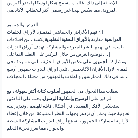
بالإضافة إلى ذلك، غالبا ما يسمح هيكلها وشكلها بقدر أكبر من
المرونة، مما يعكس نهجا غير رسمي أكثر للخطاب الأكاديمي.
الغرض والجمهور
إن فهم الأغراض والجماهير المتميزة لأوراق
الحلقات
الدراسية
مقارنة
بالأوراق البحثية التقليدية
يكشف عن اختلافات
حاسمة في نهجها لنشر المعرفة والمشاركة. تهدف أوراق الندوات
إلى توضيح الغرض من خلال التركيز على التعلم التفاعلي
ومشاركة
الجمهور
. على عكس الأوراق البحثية ، التي تستهدف في
المقام الأول الأقران الأكاديميين ، تلبي أوراق الندوات جمهورا أوسع
، بما في ذلك الممارسين والطلاب والمهنيين من مختلف المجالات.
يتطلب هذا التحول في الجمهور
أسلوب كتابة أكثر سهولة
، مع
التركيز على
الوضوح وإمكانية الوصول
. يجب على الباحثين
استخلاص الأفكار المعقدة في أشكال قابلة للهضم ، وتعزيز بيئة
تعاونية حيث يمكن أن تزدهر وجهات النظر المتنوعة. من خلال إعطاء
الأولوية لمشاركة الجمهور ، تشجع أوراق الندوات
المشاركة
النشطة
والحوار ، مما يعزز تجربة التعلم.