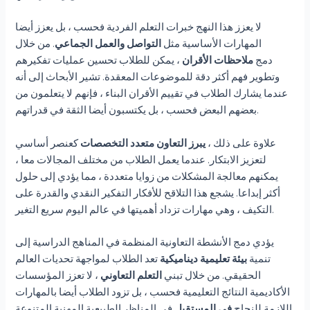
لا يعزز هذا النهج خبرات التعلم الفردية فحسب ، بل يعزز أيضا
المهارات الأساسية مثل
التواصل والعمل الجماعي
. من خلال
دمج
ملاحظات الأقران
، يمكن للطلاب تحسين عمليات تفكيرهم
وتطوير فهم أكثر دقة للموضوعات المعقدة. تشير الأبحاث إلى أنه
عندما يشارك الطلاب في تقييم الأقران البناء ، فإنهم لا يتعلمون من
بعضهم البعض فحسب ، بل يكتسبون أيضا الثقة في قدراتهم.
علاوة على ذلك ،
يبرز التعاون متعدد التخصصات
كعنصر أساسي
لتعزيز الابتكار. عندما يعمل الطلاب من مختلف المجالات معا ،
يمكنهم معالجة المشكلات من زوايا متعددة ، مما يؤدي إلى حلول
أكثر إبداعا. يشجع هذا التلاقح للأفكار التفكير النقدي والقدرة على
التكيف ، وهي مهارات تزداد أهميتها في عالم اليوم سريع التغير.
يؤدي دمج الأنشطة التعاونية المنظمة في المناهج الدراسية إلى
تنمية
بيئة تعليمية ديناميكية
تعد الطلاب لمواجهة تحديات العالم
الحقيقي. من خلال تبني
التعلم التعاوني
، لا تعزز المؤسسات
الأكاديمية النتائج التعليمية فحسب ، بل تزود الطلاب أيضا بالمهارات
في المناظر الطبيعية المهنية المتنوعة.
اللازمة للنجاح
في المستقبل