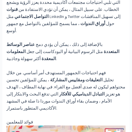
التي تلبي احتياجات مجتمعات أكاديمية محددة يعزز الرؤية ويشجع
الخطاب. على سبيل المثال ، يمكن أن تؤدي الاستفادة من
قنوات
التواصل الاجتماعي
مثل LinkedIn و Twitter إلى تسهيل المناقشات
حول
أوراق الندوات
، مما يسمح للمؤلفين بالتواصل مع جمهور
أوسع.
بالإضافة إلى ذلك ، يمكن أن يؤدي دمج
عناصر الوسائط
المتعددة
مثل الرسوم البيانية أو البودكاست إلى جعل
المعلومات
أكثر سهولة وجاذبية.
المعقدة
فهم احتياجات الجمهور المستهدف أمر أساسي. من خلال
تحليل
التعليقات ومقاييس المشاركة
، يمكن للمؤلفين تحسين
محتواهم ليكون له صدى أفضل مع القراء. في نهاية المطاف ، الهدف
هو تعزيز
التبادل الديناميكي للأفكار
التي تدفع البحث والابتكار إلى
الأمام ، وضمان بقاء أوراق الندوات موردا ذا صلة في المشهد
الأكاديمي المتطور باستمرار.
فوائد للمعلمين