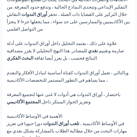
التفكير الإبداعي وتتحدى النماذج الحالية ، وتدفع حدود المعرفة. من
خلال التركيز على القضايا ذات الصلة ، تحفز
أوراق الندوات
النقاش
بين الأكاديميين والممارسين على حد سواء ، مما يجعلها جزءا لا يتجزأ
من التواصل العلمي.
علاوة على ذلك ، يعتمد التحليل داخل أوراق الندوات على أدلة
صارمة وتقييم
نقدي
للمصادر. هذا النهج التحليلي لا يعزز مصداقية
.
النتائج فحسب ، بل يعزز أيضا ثقافة
البحث الفكري
وبالتالي ، تعمل أوراق الندوات كقناة أساسية لتبادل الأفكار والتقدم
، مما يساهم في التطور المستمر للتخصصات الأكاديمية.
باختصار ، أوراق الندوات هي أدوات لا غنى عنها لتجميع المعرفة
.
وتعزيز الحوار المبتكر داخل
المجتمع الأكاديمي
الأهمية في الأوساط الأكاديمية
في الأوساط الأكاديمية ،
تلعب أوراق الندوات
دورا حيويا في تعزيز
مهارات البحث من خلال مطالبة الطلاب بالمشاركة بشكل نقدي مع