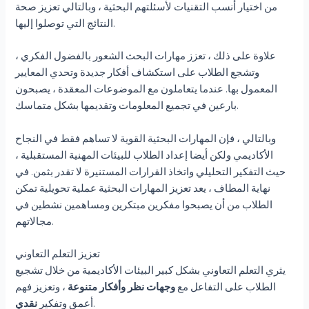
من اختيار أنسب التقنيات لأسئلتهم البحثية ، وبالتالي تعزيز صحة
النتائج التي توصلوا إليها.
علاوة على ذلك ، تعزز مهارات البحث الشعور بالفضول الفكري ،
وتشجع الطلاب على استكشاف أفكار جديدة وتحدي المعايير
المعمول بها. عندما يتعاملون مع الموضوعات المعقدة ، يصبحون
بارعين في تجميع المعلومات وتقديمها بشكل متماسك.
وبالتالي ، فإن المهارات البحثية القوية لا تساهم فقط في النجاح
الأكاديمي ولكن أيضا إعداد الطلاب للبيئات المهنية المستقبلية ،
حيث التفكير التحليلي واتخاذ القرارات المستنيرة لا تقدر بثمن. في
نهاية المطاف ، يعد تعزيز المهارات البحثية عملية تحويلية تمكن
الطلاب من أن يصبحوا مفكرين مبتكرين ومساهمين نشطين في
مجالاتهم.
تعزيز التعلم التعاوني
يثري التعلم التعاوني بشكل كبير البيئات الأكاديمية من خلال تشجيع
الطلاب على التفاعل مع
وجهات نظر وأفكار متنوعة
، وتعزيز فهم
.
أعمق وتفكير
نقدي