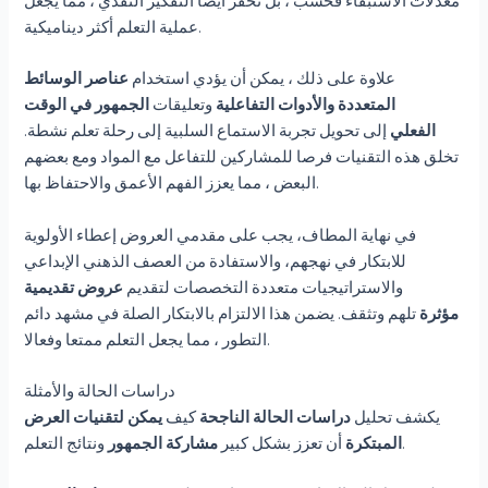
معدلات الاستبقاء فحسب ، بل تحفز أيضا التفكير النقدي ، مما يجعل
عملية التعلم أكثر ديناميكية.
علاوة على ذلك ، يمكن أن يؤدي استخدام
عناصر الوسائط
المتعددة
والأدوات التفاعلية
وتعليقات
الجمهور في الوقت
الفعلي
إلى تحويل تجربة الاستماع السلبية إلى رحلة تعلم نشطة.
تخلق هذه التقنيات فرصا للمشاركين للتفاعل مع المواد ومع بعضهم
البعض ، مما يعزز الفهم الأعمق والاحتفاظ بها.
في نهاية المطاف، يجب على مقدمي العروض إعطاء الأولوية
للابتكار في نهجهم، والاستفادة من العصف الذهني الإبداعي
والاستراتيجيات متعددة التخصصات لتقديم
عروض تقديمية
مؤثرة
تلهم وتثقف. يضمن هذا الالتزام بالابتكار الصلة في مشهد دائم
التطور ، مما يجعل التعلم ممتعا وفعالا.
دراسات الحالة والأمثلة
يكشف تحليل
دراسات الحالة الناجحة
كيف
يمكن لتقنيات العرض
ونتائج التعلم.
المبتكرة
أن تعزز بشكل كبير
مشاركة الجمهور