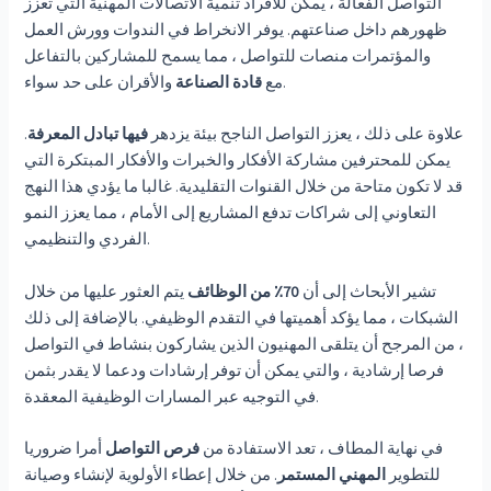
التواصل الفعالة ، يمكن للأفراد تنمية الاتصالات المهنية التي تعزز
ظهورهم داخل صناعتهم. يوفر الانخراط في الندوات وورش العمل
والمؤتمرات منصات للتواصل ، مما يسمح للمشاركين بالتفاعل
والأقران على حد سواء.
مع
قادة الصناعة
علاوة على ذلك ، يعزز التواصل الناجح بيئة يزدهر
فيها تبادل المعرفة
.
يمكن للمحترفين مشاركة الأفكار والخبرات والأفكار المبتكرة التي
قد لا تكون متاحة من خلال القنوات التقليدية. غالبا ما يؤدي هذا النهج
التعاوني إلى شراكات تدفع المشاريع إلى الأمام ، مما يعزز النمو
الفردي والتنظيمي.
تشير الأبحاث إلى أن
70٪ من الوظائف
يتم العثور عليها من خلال
الشبكات ، مما يؤكد أهميتها في التقدم الوظيفي. بالإضافة إلى ذلك
، من المرجح أن يتلقى المهنيون الذين يشاركون بنشاط في التواصل
فرصا إرشادية ، والتي يمكن أن توفر إرشادات ودعما لا يقدر بثمن
في التوجيه عبر المسارات الوظيفية المعقدة.
في نهاية المطاف ، تعد الاستفادة من
فرص التواصل
أمرا ضروريا
للتطوير
المهني المستمر
. من خلال إعطاء الأولوية لإنشاء وصيانة