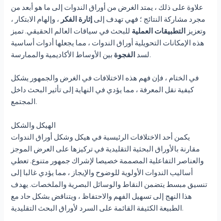
علاوة على ذلك ، يمتد الغرض من أوراق الندوات إلى ما هو أبعد من
مجرد مشاركة النتائج ؛ فهي تهدف إلى
إثارة الفكر
، وإلهام الابتكار ،
وتعزيز
التطبيقات العملية
للبحث في سياقات العالم الحقيقي. تميز
هذه الإمكانات التحويلية أوراق الندوات ، مما يجعلها أدوات أساسية
بين الأوساط الأكاديمية والممارسة.
لسد
الفجوة
في الختام ، فإن فهم هذه الاختلافات في الغرض والجمهور يشكل
كيفية نقل المعرفة ، مما يؤدي في النهاية إلى تأثير البحث داخل
المجتمع.
الهيكل والشكل
يكمن أحد الاختلافات الرئيسية في هيكل وشكل أوراق الندوات
مقارنة بالأوراق البحثية التقليدية في تركيزها على العرض الموجز
والعناصر التفاعلية المصممة خصيصا لإشراك جمهور متنوع. تعطي
أساليب الندوات الأولوية للوضوح والإيجاز ، مما يؤدي غالبا إلى
تنسيق مبسط يتضمن النقاط والوسائل البصرية والملخصات. يهدف
هذا النهج إلى تسهيل الفهم والاحتفاظ ، ويتناقض بشكل حاد مع
الطبيعة الكثيفة القائمة على السرد لأوراق البحث التقليدية.