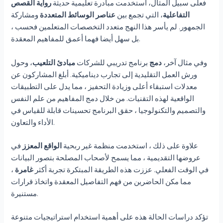
فعلى سبيل المثال، استخدمت مبادرة تعليمية حديثة
رواية القصص
التفاعلية
، التي تجمع بين
عناصر الوسائط المتعددة
ومشاركة
الجمهور. لم يأسر هذا النهج متعدد التخصصات المتعلمين فحسب ،
بل سهل أيضا فهما أعمق للمفاهيم المعقدة.
وفي مثال آخر،
دمج
برنامج تدريبي للشركات
مبادئ التلعيب
، وحول
ورش العمل التقليدية إلى تجارب ديناميكية. أبلغ المشاركون عن
معدلات استبقاء أعلى وزيادة التحفيز ، مما يدل على التطبيقات
الواقعية لهذه التقنيات. من خلال دمج المفاهيم من علم النفس
والتصميم والتكنولوجيا ، حقق البرنامج تحسينات قابلة للقياس في
الأداء والتعاون.
علاوة على ذلك ، استخدمت منظمة غير ربحية
الواقع المعزز
في
عروضها التقديمية ، مما يسمح لأصحاب المصلحة بتصور البيانات
في الوقت الفعلي. عززت هذه الطريقة المبتكرة تجربة أكثر
غامرة
،
مما مكن الحاضرين من فهم التفاصيل المعقدة واتخاذ قرارات
مستنيرة.
تؤكد دراسات الحالة هذه على أهمية استخدام استراتيجيات متنوعة