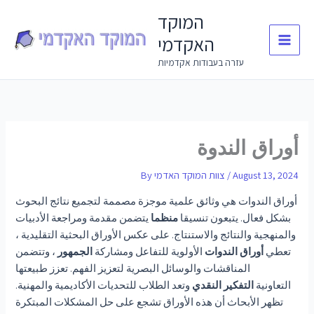
Skip
המוקד
to
האקדמי
content
עזרה בעבודות אקדמיות
أوراق الندوة
August 13, 2024
/
צוות המוקד האדמי
By
أوراق الندوات هي وثائق علمية موجزة مصممة لتجميع نتائج البحوث
بشكل فعال. يتبعون تنسيقا
منظما
يتضمن مقدمة ومراجعة الأدبيات
والمنهجية والنتائج والاستنتاج. على عكس الأوراق البحثية التقليدية ،
تعطي
أوراق الندوات
الأولوية للتفاعل ومشاركة
الجمهور
، وتتضمن
المناقشات والوسائل البصرية لتعزيز الفهم. تعزز طبيعتها
التعاونية
التفكير النقدي
وتعد الطلاب للتحديات الأكاديمية والمهنية.
تظهر الأبحاث أن هذه الأوراق تشجع على حل المشكلات المبتكرة