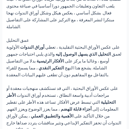
يلعب التعاون وتعليقات الجمهور دورا أساسيا في صياغة محتوى
فعال. بشكل أساسي ، يعكس هيكل وشكل أوراق الندوات نهجا
مبتكرا لنشر المعرفة ، مع التركيز على المشاركة على التفاصيل
الشاملة.
عمق التحليل
على عكس الأوراق البحثية التقليدية ، تعطي
أوراق الندوات
الأولوية
لعمق
التحليل الذي يسهل الوصول إليه
والذي يلبي احتياجات جمهور
أوسع ، وغالبا ما يركز على
الأفكار الرئيسية
بدلا من التفاصيل
الشاملة. يشجع هذا النهج
التفكير النقدي
، مما يسمح للقراء
بالتفاعل مع المفاهيم دون أن تطغى عليهم البيانات المعقدة.
على عكس الأوراق البحثية ، التي قد تستكشف منهجيات معقدة أو
مراجعات أدبية واسعة النطاق ، تستخدم أوراق الندوات
الأطر
التحليلية
التي تبسط عرض الأفكار. تساعد هذه الأطر على تقطير
المعلومات إلى
أجزاء قابلة للهضم
، مما يعزز الوضوح ويعزز الفهم.
من خلال التأكيد على
الأهمية والتطبيق العملي
، يمكن لأوراق
الندوات أن تحفز التفكير الإبداعي وتثير مناقشات يتردد صداها خارج