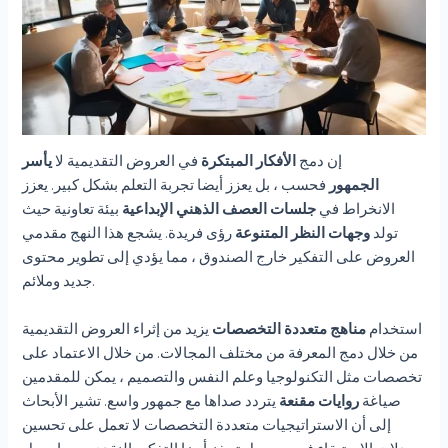
إن دمج
الأفكار المبتكرة
في العروض التقديمية لا
يأسر
الجمهور
فحسب ، بل يعزز أيضا تجربة التعلم بشكل كبير. يعزز
الانخراط في
جلسات العصف الذهني الإبداعية
بيئة تعاونية حيث
تولد
وجهات النظر المتنوعة
رؤى فريدة. يشجع هذا النهج مقدمي
العروض على التفكير خارج الصندوق ، مما يؤدي إلى تطوير محتوى
جديد وملائم.
استخدام
مناهج متعددة التخصصات
يزيد من إثراء العروض التقديمية
من خلال دمج المعرفة من مختلف المجالات. من خلال الاعتماد على
تخصصات مثل التكنولوجيا وعلم النفس والتصميم ، يمكن للمقدمين
صياغة
روايات مقنعة
يتردد صداها مع جمهور واسع. تشير الأبحاث
إلى أن الاستراتيجيات متعددة التخصصات لا تعمل على تحسين