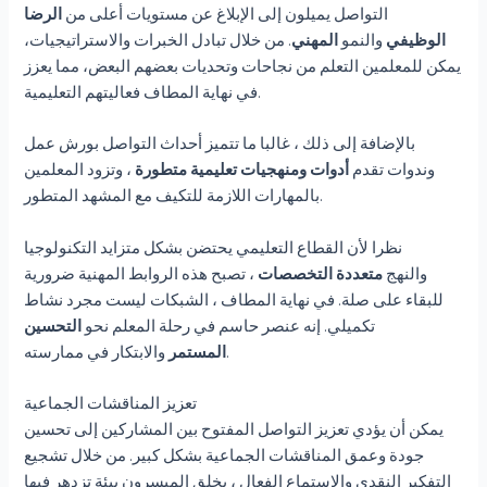
التواصل يميلون إلى الإبلاغ عن مستويات أعلى من
الرضا
الوظيفي
والنمو
المهني
. من خلال تبادل الخبرات والاستراتيجيات،
يمكن للمعلمين التعلم من نجاحات وتحديات بعضهم البعض، مما يعزز
في نهاية المطاف فعاليتهم التعليمية.
بالإضافة إلى ذلك ، غالبا ما تتميز أحداث التواصل بورش عمل
وندوات تقدم
أدوات ومنهجيات تعليمية متطورة
، وتزود المعلمين
بالمهارات اللازمة للتكيف مع المشهد المتطور.
نظرا لأن القطاع التعليمي يحتضن بشكل متزايد التكنولوجيا
والنهج
متعددة التخصصات
، تصبح هذه الروابط المهنية ضرورية
للبقاء على صلة. في نهاية المطاف ، الشبكات ليست مجرد نشاط
تكميلي. إنه عنصر حاسم في رحلة المعلم نحو
التحسين
والابتكار في ممارسته.
المستمر
تعزيز المناقشات الجماعية
يمكن أن يؤدي تعزيز التواصل المفتوح بين المشاركين إلى تحسين
جودة وعمق المناقشات الجماعية بشكل كبير. من خلال تشجيع
التفكير النقدي والاستماع الفعال ، يخلق الميسرون بيئة تزدهر فيها