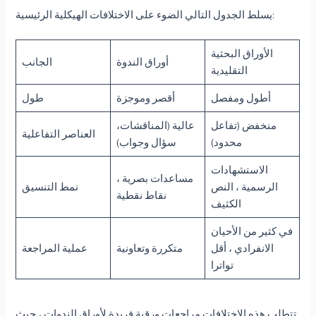
يسلط الجدول التالي الضوء على الاختلافات الهيكلية الرئيسية:
الأوراق البحثية
أوراق الندوة
الجانب
التقليدية
أطول ومفصل
أقصر وموجزة
طول
منخفض (تفاعل
عالية (المناقشات،
العناصر التفاعلية
محدود)
سؤال وجواب)
الاستشهادات
مساعدات بصرية ،
الرسمية ، النص
نمط التنسيق
نقاط نقطية
الكثيف
في كثير من الأحيان
الانفرادي ، أقل
متكررة وتعاونية
عملية المراجعة
تواترا
تتطلب هذه الاختلافات مراجعات ورقية فريدة لأوراق الندوات ، حيث