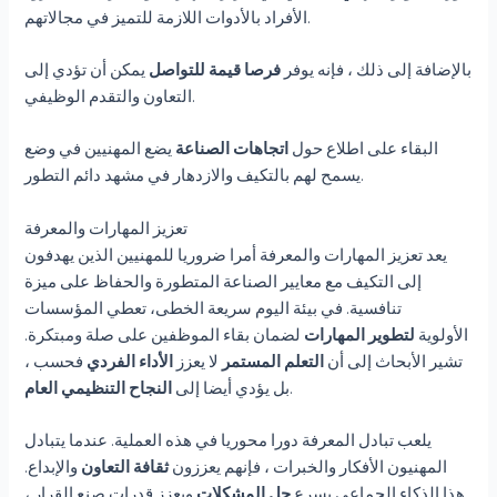
الأفراد بالأدوات اللازمة للتميز في مجالاتهم.
بالإضافة إلى ذلك ، فإنه يوفر
فرصا قيمة للتواصل
يمكن أن تؤدي إلى
التعاون والتقدم الوظيفي.
البقاء على اطلاع حول
اتجاهات الصناعة
يضع المهنيين في وضع
يسمح لهم بالتكيف والازدهار في مشهد دائم التطور.
تعزيز المهارات والمعرفة
يعد تعزيز المهارات والمعرفة أمرا ضروريا للمهنيين الذين يهدفون
إلى التكيف مع معايير الصناعة المتطورة والحفاظ على ميزة
تنافسية. في بيئة اليوم سريعة الخطى، تعطي المؤسسات
الأولوية
لتطوير المهارات
لضمان بقاء الموظفين على صلة ومبتكرة.
تشير الأبحاث إلى أن
التعلم المستمر
لا يعزز
الأداء الفردي
فحسب ،
.
بل يؤدي أيضا إلى
النجاح التنظيمي العام
يلعب تبادل المعرفة دورا محوريا في هذه العملية. عندما يتبادل
المهنيون الأفكار والخبرات ، فإنهم يعززون
ثقافة التعاون
والإبداع.
هذا الذكاء الجماعي يسرع
حل المشكلات
ويعزز قدرات صنع القرار ،