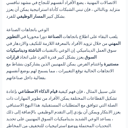
الاتصالات المهنية ، يضع الأفراد أنفسهم للنجاح في مشهد تنافسي
متزايد. وبالتالي ، فإن تبني الشبكات كأداة استراتيجية يمكن أن يعزز
للفرد.
بشكل كبير
المسار الوظيفي
الوعي باتجاهات الصناعة
يلعب البقاء على اطلاع باتجاهات
الصناعة
دورا محوريا في
التطوير
المهني
من خلال تزويد الأفراد بالمعرفة اللازمة للتكيف والازدهار في
سوق العمل الديناميكي. إن الوعي بالتقنيات
الناشئة
وديناميكيات
السوق
يعزز بشكل كبير قدرة الفرد على اتخاذ
قرارات
مستنيرة
واغتنام الفرص. يمكن للمهنيين الذين يشاركون بنشاط مع
الاتجاهات الحالية توقع التغييرات ، مما يسمح لهم بوضع أنفسهم
بفعالية داخل صناعاتهم.
على سبيل المثال ، فإن فهم كيفية
قيام الذكاء الاصطناعي
بإعادة
تشكيل القطاعات المختلفة يمكن الأفراد من تطوير المهارات ذات
الصلة التي تتوافق مع المتطلبات المستقبلية. هذا النهج الاستباقي
يعزز الابتكار ويمكن أن يؤدي إلى التقدم الوظيفي. بالإضافة إلى ذلك
، يساعد الوعي الشديد بديناميكيات السوق المهنيين على تحديد
التحديات المحتملة ووضع استراتيجيات للتخفيف من المخاطر.