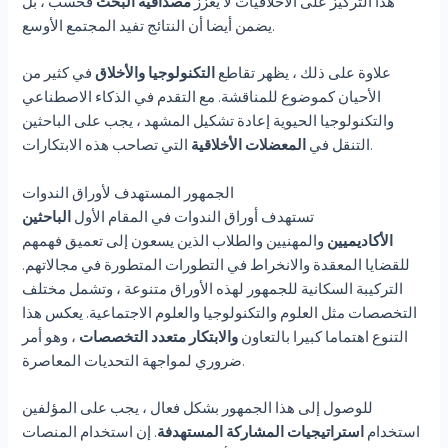
هذا التركيز على الأخلاقيات لا يعزز
مصداقية البحث
فحسب ، بل
يضمن أيضا أن النتائج تفيد المجتمع الأوسع.
علاوة على ذلك ، يظهر تقاطع
التكنولوجيا والأخلاق
في كثير من
الأحيان كموضوع للمناقشة. مع التقدم في الذكاء الاصطناعي
والتكنولوجيا الحيوية إعادة تشكيل المشهد ، يجب على الباحثين
التي تصاحب هذه الابتكارات.
التنقل في
المعضلات الأخلاقية
الجمهور المستهدف لأوراق الندوات
تستهدف أوراق الندوات في المقام الأول
الباحثين
الأكاديميين
والمهنيين والطلاب الذين يسعون إلى تعميق فهمهم
للقضايا المعقدة والانخراط في التطورات المتطورة في مجالاتهم.
التركيبة السكانية للجمهور لهذه الأوراق متنوعة ، وتشمل مختلف
التخصصات مثل العلوم والتكنولوجيا والعلوم الاجتماعية. يعكس هذا
التنوع اهتماما كبيرا بالتعاون
والابتكار متعدد التخصصات
، وهو أمر
ضروري لمواجهة التحديات المعاصرة.
للوصول إلى هذا الجمهور بشكل فعال ، يجب على المؤلفين
استخدام
استراتيجيات المشاركة المستهدفة
. إن استخدام المنصات