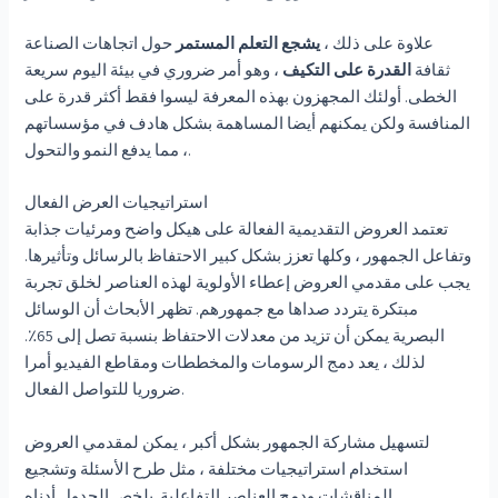
علاوة على ذلك ،
يشجع التعلم المستمر
حول اتجاهات الصناعة
ثقافة
القدرة على التكيف
، وهو أمر ضروري في بيئة اليوم سريعة
الخطى. أولئك المجهزون بهذه المعرفة ليسوا فقط أكثر قدرة على
المنافسة ولكن يمكنهم أيضا المساهمة بشكل هادف في مؤسساتهم
، مما يدفع النمو والتحول.
استراتيجيات العرض الفعال
تعتمد العروض التقديمية الفعالة على هيكل واضح ومرئيات جذابة
وتفاعل الجمهور ، وكلها تعزز بشكل كبير الاحتفاظ بالرسائل وتأثيرها.
يجب على مقدمي العروض إعطاء الأولوية لهذه العناصر لخلق تجربة
مبتكرة يتردد صداها مع جمهورهم. تظهر الأبحاث أن الوسائل
البصرية يمكن أن تزيد من معدلات الاحتفاظ بنسبة تصل إلى 65٪.
لذلك ، يعد دمج الرسومات والمخططات ومقاطع الفيديو أمرا
ضروريا للتواصل الفعال.
لتسهيل مشاركة الجمهور بشكل أكبر ، يمكن لمقدمي العروض
استخدام استراتيجيات مختلفة ، مثل طرح الأسئلة وتشجيع
المناقشات ودمج العناصر التفاعلية. يلخص الجدول أدناه