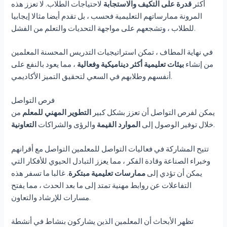
أكثر
قدرة على التكيف والاستجابة
لاحتياجات الطلاب. لا تعزز هذه
المرونة ممارساتهم التعليمية فحسب ، بل تقدم أيضا مثالا إيجابيا
للطلاب ، وتشجعهم على مواجهة التحديات والتعلم من الفشل.
في نهاية المطاف ، تمكن استراتيجيات التدريس المحسنة المعلمين
من إنشاء
بيئات تعليمية أكثر ديناميكية وفعالية
، مما يعود بالنفع على
أنفسهم وطلابهم في السعي لتحقيق التميز الأكاديمي.
فرص التواصل
يمكن لفرص التواصل أن تعزز بشكل كبير
التطوير المهني للمعلم
من
.
خلال توفير الوصول إلى
الموارد القيمة
والرؤى والشراكات
التعاونية
تتيح المشاركة في فعاليات التواصل للمعلمين التواصل مع أقرانهم
وخبراء الصناعة وقادة الفكر ، مما يعزز التبادل الحيوي للأفكار التي
يمكن أن تؤدي إلى
ممارسات تعليمية مبتكرة
. غالبا ما تسفر هذه
التفاعلات عن روابط مهنية تمتد إلى ما بعد الحدث ، مما يفتح
مسارات للإرشاد والتعاون.
تظهر الأبحاث أن المعلمين الذين يشاركون بنشاط في أنشطة