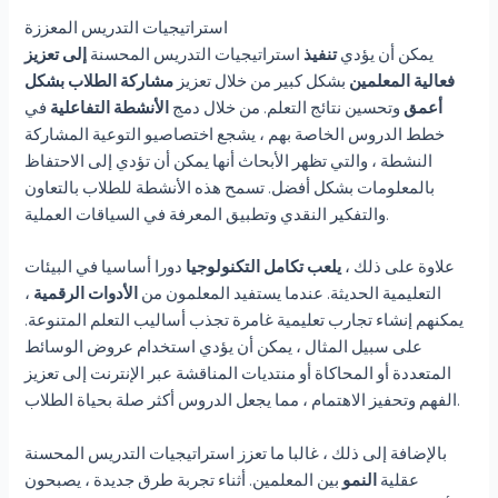
استراتيجيات التدريس المعززة
يمكن أن يؤدي
تنفيذ
استراتيجيات التدريس المحسنة
إلى تعزيز
فعالية المعلمين
بشكل كبير من خلال تعزيز
مشاركة الطلاب بشكل
أعمق
وتحسين نتائج التعلم. من خلال دمج
الأنشطة التفاعلية
في
خطط الدروس الخاصة بهم ، يشجع اختصاصيو التوعية المشاركة
النشطة ، والتي تظهر الأبحاث أنها يمكن أن تؤدي إلى الاحتفاظ
بالمعلومات بشكل أفضل. تسمح هذه الأنشطة للطلاب بالتعاون
والتفكير النقدي وتطبيق المعرفة في السياقات العملية.
علاوة على ذلك ،
يلعب تكامل التكنولوجيا
دورا أساسيا في البيئات
التعليمية الحديثة. عندما يستفيد المعلمون من
الأدوات الرقمية
،
يمكنهم إنشاء تجارب تعليمية غامرة تجذب أساليب التعلم المتنوعة.
على سبيل المثال ، يمكن أن يؤدي استخدام عروض الوسائط
المتعددة أو المحاكاة أو منتديات المناقشة عبر الإنترنت إلى تعزيز
الفهم وتحفيز الاهتمام ، مما يجعل الدروس أكثر صلة بحياة الطلاب.
بالإضافة إلى ذلك ، غالبا ما تعزز استراتيجيات التدريس المحسنة
عقلية
النمو
بين المعلمين. أثناء تجربة طرق جديدة ، يصبحون