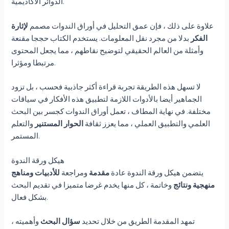
الدوائر الأكاديمية.
علاوة على ذلك ، فإن عمق التحليل في أوراق الندوات مصمم
لإثارة
الفكر
بدلا من مجرد نقل المعلومات. يستخدم الكتاب حججا مقنعة
وأمثلة من العالم الحقيقي لتوضيح نقاطهم ، مما يجعل المحتوى
مرتبطا ومؤثرا.
لا تسهل هذه الطريقة تجربة قراءة أكثر جاذبية فحسب ، بل تزود
الجماهير أيضا بالأدوات اللازمة لتطبيق هذه الأفكار في سياقات
مختلفة. في نهاية المطاف ، تعمل أوراق الندوات كجسر بين البحث
العلمي والتطبيق العملي ، مما يعزز ثقافة
الحوار المستنير
والتعلم
المستمر.
هيكل ورقة الندوة
يتضمن هيكل ورقة الندوة عادة
مقدمة
ومراجعة
للأدبيات
ومناهج
منهجية
ونتائج
وخاتمة ، كل منها يخدم غرضا متميزا في تقديم البحث
بشكل فعال.
تمهد المقدمة الطريق من خلال تحديد
سؤال البحث
وأهميته ،