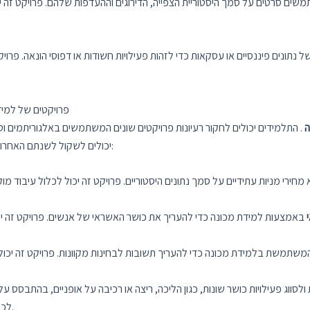
ל נתונים פיננסיים או עסקאות כדי לזהות פעילויות חשודות או דפוסי הונאה. פר
רעיונות לפרויקטים לשנה האחרונה לתלמידי IT – 
ה
. התלמידים יכולים לחקור רעיונות פרויקטים שונים המשתמשים באלגוריתמים ו
למידת מכונה. הנה כמה רעיונות לפרויקטים שתלמידי IT יכולים לשקול לשנתם האחרונה:
חירי מניות עתידיים על סמך נתונים היסטוריים. פרויקט זה יכול לכלול עיבוד 
באמצעות למידת מכונה כדי להעריך את כושר האשראי של אנשים. פרויקט זה יכו
משתמשת בלמידת מכונה כדי להעריך תשובות לבחינות מקוונות. פרויקט זה יכול 
ולסווג פעילויות כושר שונות, כגון הליכה, ריצה או רכיבה על אופניים, בהתבסס ע
לכלול איסוף נתונים, מיצוי תכונות והטמעה של אלגוריתמי סיווג.