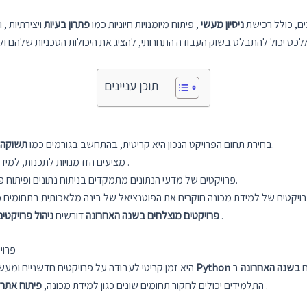
ים, כולל רכישת
ניסיון מעשי
, פיתוח מיומנויות חיוניות כמו
פתרון בעיות
ויצירתיות ,
תוכן עניינים
, יעדים עתידיים, היתכנות, מורכבות והשפעה חברתית.
בחירת תחום הפרויקט הנכון היא קריטית, בהתחשב בגורמים כמו
תשוקה ו
.
פרויקטים של Python מציעים הזדמנויות לתכנות, 
ועוד.
פרויקטים של מדעי הנתונים מתמקדים בניתוח נתונים ופיתוח פ
ויקטים של למידת מכונה חוקרים את הפוטנציאל של בינה מלאכותית בתחומים 
והערכה .
פרויקטים מוצלחים בשנה האחרונה
דורשים
ניהול פרויקטים
רעיונות לפרויקטים 
ם
בשנה האחרונה
ב-IT.
התכנות Python
השנה האחרונה בהשכלתו של תלמיד IT היא זמן קריטי לעבודה על פרויקטים חדשניי
.
על ידי שימוש ב-Python, התלמידים יכולים לחקור תחומים שונים כגון למידת מכונה,
פיתוח אתרי