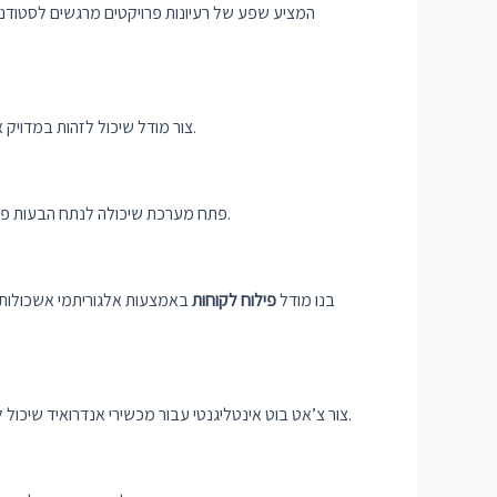
צור מודל שיכול לזהות במדויק את המגדר והגיל של אנשים מתמונות או סרטונים. ניתן ליישם פרויקט זה באמצעות טכניקות למידה עמוקה ואלגוריתמים של ראייה ממוחשבת.
פתח מערכת שיכולה לנתח הבעות פנים ולזהות במדויק רגשות כמו אושר, עצב, כעס והפתעה. פרויקט זה יכול לכלול אימון מודלים של למידת מכונה על מערכי נתונים של רגשות.
בנו מודל
פילוח לקוחות
באמצעות אלגוריתמי אשכולות כ
צור צ’אט בוט אינטליגנטי עבור מכשירי אנדרואיד שיכול להשתתף בשיחות בשפה טבעית ולספק מידע רלוונטי או סיוע למשתמשים. פרויקט זה יכול למנף טכניקות עיבוד שפה טבעית ולמידת מכונה.