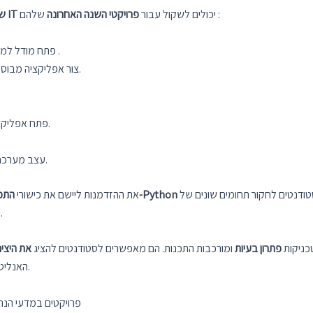
שלהם :
יכולים לשקול עבור
פרויקטי השנה האחרונה
שתלמידי IT
.
פתח מודל למיד
צור אפליקציה מבוססת אינטרנט לניקוד אשראי כדי להעריך את זכאות ההלוואה.
פתח אפליקציית אינטרנט לניהול פעילויות כושר וזיהוי תרגילים ספציפיים.
המבוססת על קלט משתמש ודפוסי התנהגות.
עצב מערכ
בתרחישים בעולם האמיתי. הם מאפשרים לסטודנטים לחקור תחומים שונים של IT, לשפר את
התכנות שלהם ב-Python
את ההזדמנות ליישם את כישורי
בפיתוח יישומי תוכנה.
ה
י טכניקות
פתרון בעיות
ומורכבות התכנות. הם מאפשרים לסטודנטים להציג
את היציר
האנליטיות שלהם, מה שהופך אותם לתחרותיים יותר בשוק העבודה.
רעיונות לפרויקטים לשנה האחרונה לסטודנטים ל-IT – פרויקטים ב