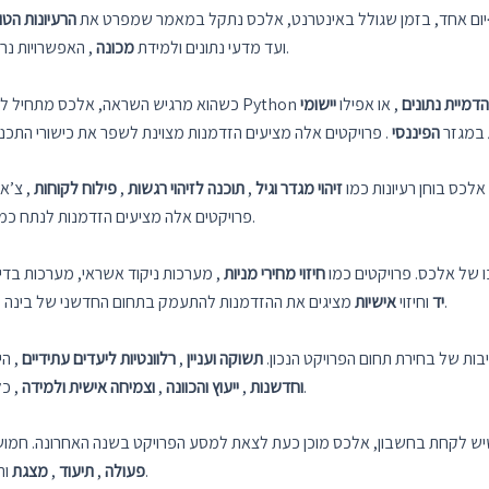
I
יום אחד, בזמן שגולל באינטרנט, אלכס נתקל במאמר שמפרט את
הרעיונות הטו
, האפשרויות נראות אינסופיות.
אפשרויות מרתקות. מפרויקטים של Python ועד מדעי נתונים ולמידת
מכונה
הדמיית נתונים
, או אפילו
יישומי
במגזר
הפיננסי
. פרויקטים אלה מציעים הזדמנות מצוינת לשפר את כישורי התכנ
לכס בוחן רעיונות כמו
זיהוי מגדר וגיל
,
תוכנה לזיהוי רגשות
,
פילוח לקוחות
, צ’א
פרויקטים אלה מציעים הזדמנות לנתח כמויות אדירות של נתונים ולפתח פתרונות עם יישומים מעשיים.
של אלכס. פרויקטים כמו
חיזוי מחירי מניות
, מערכות ניקוד אשראי, מערכות בדי
מציגים את ההזדמנות להתעמק בתחום החדשני של בינה מלאכותית והפוטנציאל שלו לחולל מהפכה בתעשיות שונות.
יד
וחיזוי
אישיות
ות של בחירת תחום הפרויקט הנכון.
תשוקה ועניין
,
רלוונטיות ליעדים עתידיים
, הי
, כל אלה באים לידי ביטוי בעת ההחלטה על הפרויקט המושלם.
וחדשנות
,
ייעוץ והכוונה
,
וצמיחה אישית ולמידה
 שיש לקחת בחשבון, אלכס מוכן כעת לצאת למסע הפרויקט בשנה האחרונה. חמו
אלכס מרגיש בטוח בניווט באתגרים העומדים לפניו.
פעולה
,
תיעוד
,
מצגת
וה