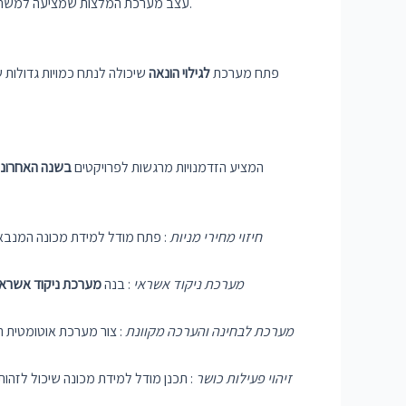
עצב מערכת המלצות שמציעה למשתמשים סרטים על סמך היסטוריית הצפייה, הדירוגים וההעדפות שלהם. פרויקט זה יכול לכלול אלגוריתמי סינון משותפים וטכניקות כריית נתונים.
פתח מערכת
לגילוי הונאה
שיכולה לנתח כמויות גדולות ש
למידת מכונה היא תחום שצומח במהירות ב-IT, המציע הזדמנויות מרגשות לפרויקטים
בשנה האחרונ
חיזוי מחירי מניות
: פתח מודל למידת מכונה המנבא מ
מערכת ניקוד אשראי
: בנה
מערכת ניקוד אשראי
מערכת לבחינה והערכה מקוונת
: צור מערכת אוטומטית ה
זיהוי פעילות כושר
: תכנן מודל למידת מכונה שיכול לזהות 