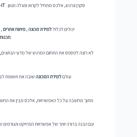
. סקרן ונרגש, אלכס מתחיל לקרוא ומגלה מגוון
בתחום ה-T
כשהוא מרגיש השראה, אלכס מתחיל לחקור כל רעיון לפרויקט לעומק. אלכס לומד שפרויקטים של Python יכולים לכלול
למידת מכונה
,
פיתוח אתרים
,
בתרחישים בעולם האמיתי.
תכנות
לא רוצה לפספס את התחום המרגש של מדעי הנתונים, א
עולם
למידת המכונה
שובה את תשומת לבו 
מתוך מחשבה על כל האפשרויות, אלכס מבין את החשיב
עם הבנה ברורה יותר של אפשרויות הפרויקט והגורמים