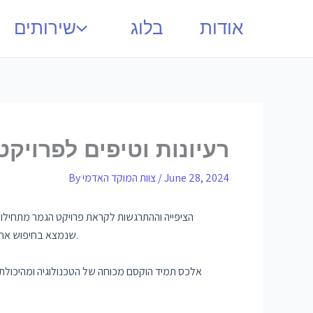
אודות
בלוג
שירותים
רעיונות וטיפים לפרויק
June 28, 2024
/
צוות המוקד האדמי
By
כשהשנה האחרונה מתקרבת לתלמידי טכנולוגיית מידע (IT), הציפייה וההתרגש
וחדשנית. כדי לצלול לתוך עולם הרעיונות והטיפים לפרויקטים, בואו לפגוש את אלכס, סטודנט נחוש ב-IT שנמצא בחיפוש אחר פרויקט השנה האחרונה המושלם.
אלכס תמיד הוקסם מכוחה של הטכנולוגיה ומהיכולת