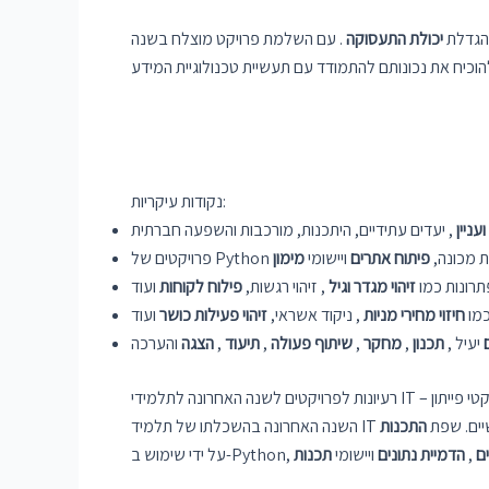
 והגדלת
יכולת
התעסוקה
. עם השלמת פרויקט מוצלח בשנה
נקודות עיקריות:
עניין
למידת מכונה,
פיתוח אתרים
ויישומי
מימון
תרונות כמו
זיהוי מגדר וגיל
, זיהוי רגשות,
פילוח לקוחות
כמו
חיזוי מחירי מניות
, ניקוד אשראי,
זיהוי פעילות כושר
יעיל ,
תכנון
,
מחקר
,
שיתוף
פעולה
,
תיעוד
,
הצגה
לשנה האחרונה לתלמידי IT – פרויקטי פייתון
ם ומעשיים. שפת
ם
,
הדמיית נתונים
ויישומי
תכנות