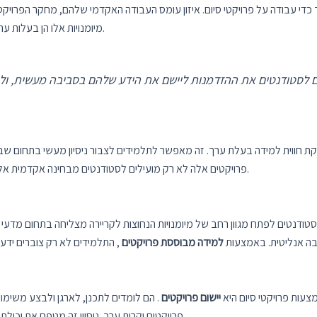
 כדי עבודה על פרויקטי סיום. איזון עומס העבודה האקדמי שלהם, מחקר הפרויקט, ה
מיומנויות אלו הן בעלות ערך רב בעולם המקצועי, שבו עמידה בזמנים חיונית להצלחה.
 חווית למידה בעלת ערך. זה מאפשר לתלמידים לצבור ניסיון מעשי בתחום ש
פרויקטים אלה לא רק מועילים לסטודנטים מבחינה אקדמית אלא גם מכינים אותם לקריירה מצליחה בתחום מדעי המחשב.
סטודנטים לפתח מגוון רחב של מיומנויות הנחוצות לקריירה מצליחה בתחום מדעי
יבה אנליטית. באמצעות
למידה מבוססת פרויקטים
, התלמידים לא רק צוברים ידע
צעות פרויקטי סיום היא
יישום פרויקטים
. הם לומדים לתכנן, לארגן ולבצע משימות
פרויקטים יקרות ערך. ניסיון זה מטפח את יכולתם להתמודד עם פרויקטים מורכבים ולספק תוצאות איכותיות.