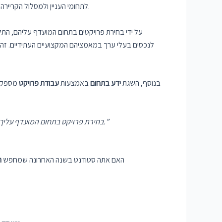
לתחומי העניין ולמסלול הקריירה הרצוי שלהם. התחום הנבחר ממלא תפקיד מרכזי בעיצוב הפרויקט, בקביעת המיומנויות והטכנולוגיות הספציפיות הנדרשות למימושו המוצלח.
על ידי בחירת פרויקטים בתחום המועדף עליהם, התלמ
לנכסים בעלי ערך במאמציהם המקצועיים העתידיים. זה
בנוסף, השגת
ידע בתחום
באמצעות
עבודת פרויקט
מספקת 
“בחירת פרויקט בתחום המועדף עליך מאפשרת לך לא רק ליישם את הידע הקיים שלך אלא גם לרכוש מיומנויות מיוחדות ומומחיות שיהיו בעלי ערך בקריירה העתידית שלך.”
האם אתה סטודנט בשנה האחרונה שמחפש
ר