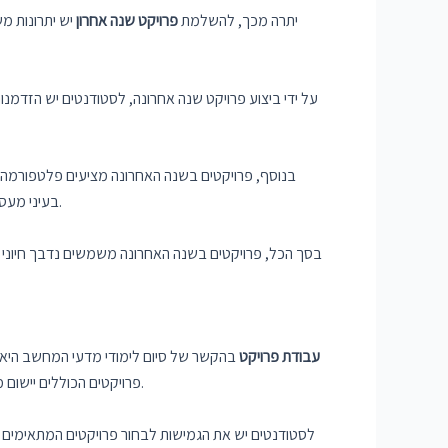
יתרה מכך, להשלמת
פרויקט שנה אחרון
יש יתרונות מש
על ידי ביצוע פרויקט שנה אחרונה, לסטודנטים יש הזדמ
בנוסף, פרויקטים בשנה האחרונה מציעים פלטפורמה לס
בעיני מעסיקים פוטנציאליים. הוא מספק עדות קונקרטית ליכולות שלהם, ומציג את יכולתם להתמודד עם בעיות בעולם האמיתי ולספק תוצאות מוחשיות.
בסך הכל, פרויקטים בשנה האחרונה משמשים נדבך חיוני 
עבודת פרויקט
בהקשר של סיום לימודי מדעי המחשב היא א
פרויקטים הכוללים יישום מעשי והדגמה של הידע שלהם. גישה מעשית זו מסייעת לתלמידים לבסס את הבנתם במושגים בסיסיים ולצבור ניסיון יקר ערך בעולם האמיתי.