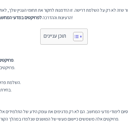
ר שזה לא רק על השלמת דרישה. זו הזדמנות לחקור את תחומי העניין שלך, לאתגר 
כדי לעזור לכם להפיק את המרב מהשנה האחרונה שלכם!
הרעיונות וההדרכה
לפרויקטים במדעי המחשב
תוכן עניינים
הם חלק חיוני בסיום לימודי מדעי המחשב.
פרויקטי
פרויקטים מספקים ניסיון מעשי, מציגים כישורים ומשפרים סיכויי ראיון.
השלמת פרויקט מגבירה את הביטחון ופותחת דלתות להזדמנויות חדשות.
בחירת רעיון הפרויקט הנכון וחיפוש הכוונה מבטיחים פרויקט מוצלח.
יום לימודי מדעי המחשב. הם לא רק מדגימים את עומק הידע של התלמידים אלא ג
פרויקטים אלה משמשים כיישום מעשי של המושגים שנלמדו במהלך הקורס, ומספקים ניסיון מעשי רב ערך בתרחישים בעולם האמיתי.