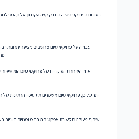
רעיונות הפרויקט האלה הם רק קצה הקרחון. אל תהסס לחקור 
עבודה על
פרויקטי סיום מחשבים
מציעה יתרונות רבי
פרויקטים בעולם האמיתי, התלמידים צוברים ניסיון רלוונטי לתעשייה ומפתחים תיק עבודות חזק כדי להציג את כישוריהם למעסיקים פוטנציאליים.
אחד היתרונות העיקריים של
פרויקטי סיום
הוא שיפור י
יתר על כן,
פרויקטי סיום
משפרים את סיכויי הראיונות של הת
שיתוף פעולה ותקשורת אפקטיבית הם מיומנויות חיוניות בע