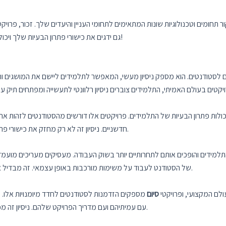
תחומים וטכנולוגיות שונות המתאימים לתחומי העניין והיעדים שלך. זכור, פרויק
גם ידגים את כישורי פתרון הבעיות שלך ויכולת ליישם ידע תיאורטי בהקשר של העולם האמיתי. בהצלחה!
ם לסטודנטים. הוא מספק ניסיון מעשי, המאפשר לתלמידים ליישם את המושגים וה
כולות פתרון הבעיות של התלמידים. פרויקטים אלו דורשים מהסטודנטים לזהות את
חדשניים. ניסיון זה לא רק מחזק את כישורי פתרון הבעיות שלהם אלא גם עוזר להם לפתח חשיבה יצירתית.
למידים והופכים אותם לתחרותיים יותר בשוק העבודה. מעסיקים מעריכים מועמדים 
של הסטודנט לעבוד על משימות מורכבות באופן עצמאי. זה מבדיל אותם ממועמדים אחרים שעשויים להחזיק רק בידע תיאורטי.
ולם המקצועי, ופרויקטי
סיום
מספקים הזדמנות לסטודנטים לחדד מיומנויות אלו. 
עם עמיתיהם ועם מדריך הפרויקט שלהם. ניסיון זה מכין אותם לאתגרים של עבודת צוות בקריירה העתידית שלהם.