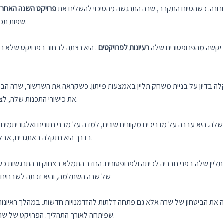
ונה. כשהסיום התקרב, שרה התרגשה מהסיכוי להשלים את
פרויקט השנה האחרו
שפות תכנות ומבני נתונים, ועכשיו הגיע הזמן ליישם את כל הידע הזה.
ביקשה מהפרופסורים שלה
רעיונות לפרויקטים
. היא רצתה לבחור בפרויקט שלא רק
 בדיון על בניית משחק תליין באמצעות פייתון. כשקראה את השרשור, שרה הבינ
את כישורי התכנות שלה, לצלול לתוך עולם פיתוח המשחקים וליצור משהו מהנה ומרתק.
ה. היא עברה על מדריכים מקוונים שונים, למדה על מבני נתונים ואלגוריתמים
בדרך היא נתקלה באתגרים, אבל בנחישות ובהנחיה של הפרופסור שלה היא התגברה עליהם.
תליין שלה בפני חבריה לכיתה ולפרופסורים. החדר התמלא בצחוק ובהתרגשות כ
של שרה השתלמה, והיא זכתה לשבחים על היצירתיות, כישורי פתרון הבעיות והמשחק המעוצב שלה.
את הביטחון של שרה אלא גם פתחה דלתות להזדמנויות חדשות. במהלך ראיונות
שפיתחה לאורך התהליך. הפרויקט של שרה הפך לייצוג מוחשי של יכולותיה ותשוקתה למדעי המחשב.