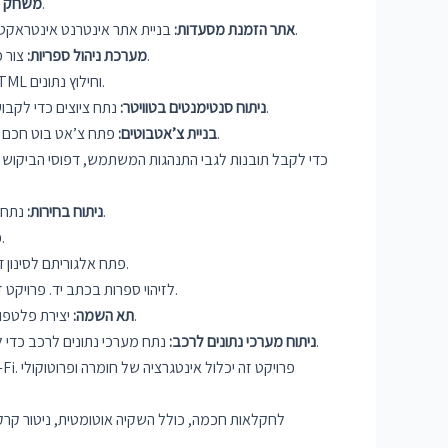
פתח משחק תליין קלאסי באמצעות שפת תכנות לבחירתך. פרויקט זה יבדוק את כישורי האלגוריתם שלך ויספק חווית משתמש מרתקת.
משחק תל
בניית אתר אינטרנט אינטראקטיבי המאפשר למשתמשים לחפש מסעדות, לצפות בתפריטים ולבצע הזמנת שולחן. פרויקט זה יכלול פיתוח קצה וניהול מסדי נתונים עורפיים.
אתר הזמנת מסעדות:
צור מערכת המאפשרת לספרנים לנהל השאלת ספרים, החזרות ומלאי. פרויקט זה יכלול עיצוב מסד נתונים, פיתוח ממשק משתמש וניהול נתונים.
מערכת ניהול ספריות:
הטמע תוכנית גרידה באינטרנט השואבת מידע רלוונטי מאתרים. פרויקט זה ידרוש ידע בטכניקות ניתוח HTML וחילוץ נתונים.
נתח ציוצים כדי לקבוע את הסנטימנט (חיובי, שלילי או ניטרלי) הקשור לנושאים או למותגים ספציפיים. פרויקט זה יכלול עיבוד שפה טבעית וטכניקות למידת מכונה.
ניתוח סנטימנטים בטוויטר:
פתח צ’אט בוט חכם שיכול לסייע למשתמשים בשאילתות נפוצות ולבצע משימות אוטומטיות. פרויקט זה יכלול אלגוריתמים של עיבוד שפה טבעית ולמידת מכונה.
בניית צ’אטבוטים:
נתח נתונים פוליטיים כדי לחשוף דפוסי הצבעה, מגמות ומתאמים בין אזורי בחירה שונים. פרויקט זה יכלול ניקוי נתונים, ניתוח נתונים חקרני והדמיה.
ניתוח בחירות:
הטמע מערכת זיהוי פנים באמצעות ספריית OpenCV. פרויקט זה יכלול עיבוד תמונה, מיצוי תכונות וזיהוי דפוסים.
פתח אלגוריתם לסינון דואר זבל המזהה ומסנן במדויק הודעות טקסט לא רצויות. פרויקט זה יכלול עיבוד שפה טבעית וטכניקות למידת מכונה.
בנה מודל של רשת עצבית קונבולוציונית (CNN) לזיהוי ספרות בכתב יד. פרויקט זה יכלול סיווג תמונות, למידה עמוקה והכשרת מודלים.
יצירת פלטפורמה מבוססת אינטרנט לניהול תהליך ההשמה במוסדות חינוך. פרויקט זה יכלול עיצוב מסד נתונים, אימות משתמשים ותכונות פרסום משרות.
תא השמה:
נתח מערכי נתונים לרכב כדי לקבל תובנות לגבי ביצועי המכונית, יעילות הדלק ותכונות הבטיחות. פרויקט זה יכלול עיבוד מקדים של נתונים, ניתוח סטטיסטי והדמיית נתונים.
ניתוח מערכי נתונים לרכב: