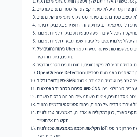
נתח מערכי נתונים גדולים מפלטפורמות שיתוף נסיעות כמו Uber כדי לקבל תובנות לגבי התנהגות המשתמש, דפוסי הביקוש וביצועי הנהגים. פרויקט זה יכלול עיבוד מקדים של
ניתוח נתונים של Uber:
נתונים, ניתוח והדמיה.
OpenCV Face Detection:
סינון דואר זבל ב-SMS:
סיווג ספרות בכתב יד באמצעות CNN:
ניות, באמצעות טכנולוגיית Bluetooth או Wi-Fi. פרויקט זה יכלול אינטגרציה של חומרה ופרוטוקולי
תקשורת אלחוטיים.
הטמעת פתרון מבוסס IoT לחקלאות חכמה, כולל השקיה אוטומטית, ניטור קרקע וניטור בריאות היבול. פרויקט זה יכלול שילוב חיישנים, רכישת נתונים
חקלאות חכמה באמצעות טכנולוגיות IoT:
וקישוריות בענן.