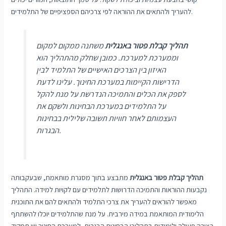
להעריך ולהתאים את ההוראה לפי צרכיהם הספציפיים של התלמידים.
תהליך
קבלת פטור באנגלית
משתנה ממקום למקום
וממערכת למערכת. כמובן שחלק מהתהליך הוא
האיזון בין הצרכים האישיים של התלמיד לבין
הדרישות הקיימות במערכת החינוך. עלינו לדעת
לספק את הכלים והתמיכה הנדרשת על מנת להקל
על התלמידים במערכת הבחינות ולשקם את
העצמותם לאחר חוויות תשובה שלילית בבחינות
הבגרות.
תהליך
קבלת פטור באנגלית
מתבצע בתוך מסגרת מותאמת, שבעקבותה
נקבעות ההוראות והתמיכה הדרושות לתלמידים עם לקויות למידה. התהליך
מאפשר להוראים להעריך את צרכי התלמיד ולהתאים להם את התוכנית
הלימודית המותאמת במידה מירבית. על מנת שהתלמידים יוכלו להשתתף
בצורה פעילה ולימודית בתהליכי הבחינות הבגרות, למערכת החינוך יש תפקיד