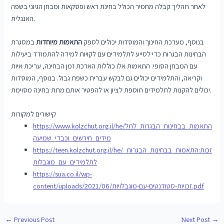
לאחר תהליך קבלה מחמיר הכולל בחינת ראש ופסקאות ומבחן הגיוני בשפה
האנגלית.
בנוסף, מערכת החינוך והמוסדות יכולים לספק
התאמות מיוחדות
במסגרת
הבחינות הבגרות כדי לסייע לתלמידים עם לקויות למידה להתמודד ביעילות
עם המבחן הסופי. התאמות אלו כוללות הארכת זמן הבחינה, עריכת איות
וקריאה, והתלמידים יכולים גם לבקש עברית כשפת גבול. בנוסף, המוסדות
יכולים להקנות לתלמידים תוספת לציון או להפטיר אותם מתת בחינה מסוימת.
קישורים למקורות
https://www.kolzchut.org.il/he/התאמות_בבחינות_הבגרות_לתל
מידים_חירשים_וכבדי_שמיעה
https://teen.kolzchut.org.il/he/זכות:התאמות_בבחינות_הבגרות_
לתלמידים_עם_מוגבלות
https://sua.co.il/wp-
content/uploads/2021/06/זכויות-סטודנטים-עם-מוגבלויות.pdf
←
Previous Post
Next Post
→