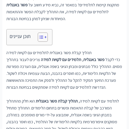
מתקנות קיימות לתלמידים? במאמר זה, נביא מידע חשוב על
פטור באנגלית
לתלמידים עם לקויות למידה, את התהליך לקבלת הפטור וההתאמות
המיוחדות שניתן למתן בבחינות הבגרות.
תוכן עניינים
תהליך קבלת פטור באנגלית לתלמידים עם לקויות למידה
כדי לקבל
פטור באנגלית
,
תלמידים עם לקויות למידה
צריכים לעבור בתהליך
מסוים. התהליך כולל מבחנים ומבחן הגיוני בשפה אנגלית, וגם הערכה מפורטת
של הלקויות הלימודיות, כמו חוסרים בהבנה, הבעת עצמיות ויכולת לשקול.
מערכת החינוך תפקיד להקל על התהליך ולספק את התמיכה והתאוששות
הנדרשת לתלמידים עם לקויות למידה שמתקשים בבחינות הבגרות.
לתלמיד עם לקויות למידה,
תהליך
קבלת פטור באנגלית
הוא חלק מהתהליך
המורכב של קבלת התאמות ופטורים בתחום הלימודים. התהליך מתחיל
במבחן הגיוני בשפה אנגלית, שמבוצע על-ידי מורים מוסמכים. במהלכו,
מסוקנים איפורפורמיות בלקויות הלימודיות של התלמיד, כמו חוסר בהבנה,
קושי בהבעת עצמיות וביכולת לשקול. על סמך התוצאות, המורים יכולים