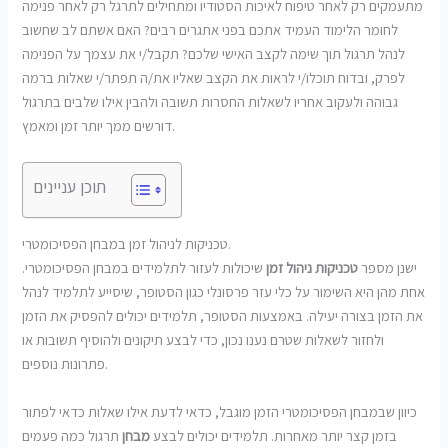
מתעמקים רק לאחר טיפוח לאיכות הסטודיו ומתחילים לתרגל רק לאחר פנימה
לחומר הלימוד העמיד אתכם בפני אתגרים רבים? האם אשתם לב שחשוב
לנהל תרגול תוך שימה לקצב האישי שלכם? תקבל/י את עצמך על הפנימה
לפרק, ובדוח תוכלו/י לראות את הקצב שאליו את/ה תפתר/י שאלות ברמה
גבוהה ולעקוב אחריו לשאלות החסרות תשובה ולהבין אילו שלבים בתרגול
דורשים ממך יותר זמן ומאמץ.
תוכן עניינים
טכניקות לניהול זמן במבחן הפסיכומטרי.
ישנן מספר
טכניקות ניהול זמן
שיכולות לעזור לתלמידים במבחן הפסיכומטרי.
אחת מהן היא השימור על כלי עזר פרסונלי כגון הסטופר, שיסייע לתלמיד לנהל
את הזמן בצורה יעילה. באמצעות הסטופר, תלמידים יכולים להפסיק את הזמן
ולחזור לשאלות שטרם נענו נכון, כדי לבצע תיקונים ולהוסיף תשובות או
פתרונות נוספים.
כיוון שבמבחן הפסיכומטרי הזמן מוגבל, כדאי לדעת אילו שאלות כדאי לפתור
בזמן קצר יותר מאחרות. תלמידים יכולים לבצע
מבחן
תרגול כמה פעמים