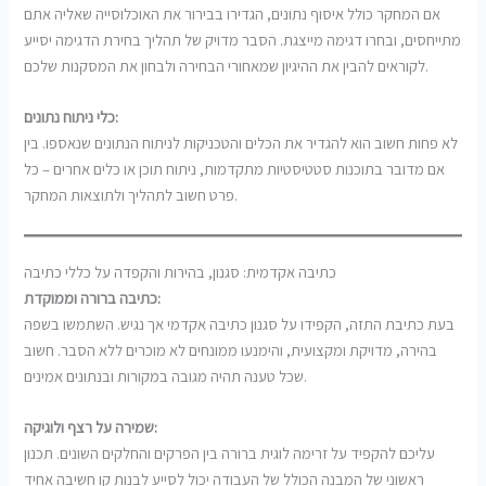
אם המחקר כולל איסוף נתונים, הגדירו בבירור את האוכלוסייה שאליה אתם
מתייחסים, ובחרו דגימה מייצגת. הסבר מדויק של תהליך בחירת הדגימה יסייע
לקוראים להבין את ההיגיון שמאחורי הבחירה ולבחון את המסקנות שלכם.
כלי ניתוח נתונים:
לא פחות חשוב הוא להגדיר את הכלים והטכניקות לניתוח הנתונים שנאספו. בין
אם מדובר בתוכנות סטטיסטיות מתקדמות, ניתוח תוכן או כלים אחרים – כל
פרט חשוב לתהליך ולתוצאות המחקר.
כתיבה אקדמית: סגנון, בהירות והקפדה על כללי כתיבה
כתיבה ברורה וממוקדת:
בעת כתיבת התזה, הקפידו על סגנון כתיבה אקדמי אך נגיש. השתמשו בשפה
בהירה, מדויקת ומקצועית, והימנעו ממונחים לא מוכרים ללא הסבר. חשוב
שכל טענה תהיה מגובה במקורות ובנתונים אמינים.
שמירה על רצף ולוגיקה:
עליכם להקפיד על זרימה לוגית ברורה בין הפרקים והחלקים השונים. תכנון
ראשוני של המבנה הכולל של העבודה יכול לסייע לבנות קו חשיבה אחיד