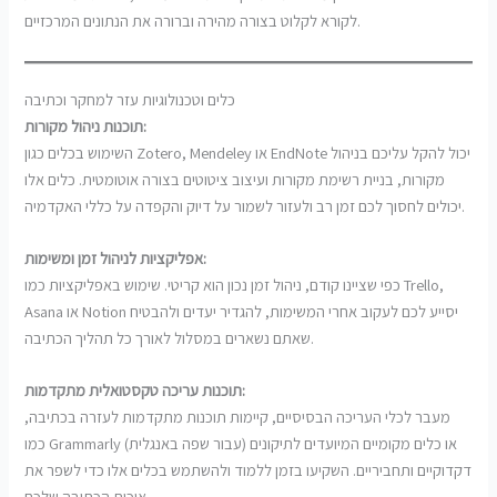
לקורא לקלוט בצורה מהירה וברורה את הנתונים המרכזיים.
כלים וטכנולוגיות עזר למחקר וכתיבה
תוכנות ניהול מקורות:
השימוש בכלים כגון Zotero, Mendeley או EndNote יכול להקל עליכם בניהול
מקורות, בניית רשימת מקורות ועיצוב ציטוטים בצורה אוטומטית. כלים אלו
יכולים לחסוך לכם זמן רב ולעזור לשמור על דיוק והקפדה על כללי האקדמיה.
אפליקציות לניהול זמן ומשימות:
כפי שציינו קודם, ניהול זמן נכון הוא קריטי. שימוש באפליקציות כמו Trello,
Asana או Notion יסייע לכם לעקוב אחרי המשימות, להגדיר יעדים ולהבטיח
שאתם נשארים במסלול לאורך כל תהליך הכתיבה.
תוכנות עריכה טקסטואלית מתקדמות:
מעבר לכלי העריכה הבסיסיים, קיימות תוכנות מתקדמות לעזרה בכתיבה,
כמו Grammarly (עבור שפה באנגלית) או כלים מקומיים המיועדים לתיקונים
דקדוקיים ותחביריים. השקיעו בזמן ללמוד ולהשתמש בכלים אלו כדי לשפר את
איכות הכתיבה שלכם.