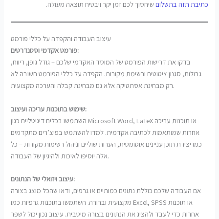
כתיבת תזה בתשלום
שיחסוך לכם זמן יקר ויבטיח תוצאה מעולה.
עיצוב העבודה והקפדה על כללי פורמט
פורמט אקדמי וסטנדרטים:
בדקו את דרישות הפורמט של המוסד האקדמי שלכם – גודל גופן, ריווח,
גבולות, סגנון ציטוטים ורשימת מקורות. הקפדה על כללי הפורמט חשובה לא
רק מבחינת אסתטיקה אלא גם מבחינת קבלה והערכה מקצועית.
שימוש בתוכנות עריכה ועיצוב:
השתמשו בכלים דיגיטליים כגון Microsoft Word, LaTeX או תוכנות עריכה
אחרות שמותאמות לכתיבה אקדמית. למדו להשתמש בפיצ’רים מתקדמים
כמו יצירת תוכן עניינים אוטומטית, הערות שוליים וניהול רשימות מקורות – כל
אלה יוסיפו לאיכות ולהיגיון של העבודה.
עיצוב ויזואלי של הנתונים:
אם העבודה שלכם כוללת נתונים כמותיים או גרפים, ודאו שהכל מוצג בצורה
מקצועית וברורה. השתמשו בתוכנות גרפיות כמו Excel, SPSS או תוכנות
אחרות כדי לעבד ולהציג את הנתונים בצורה מיטבית. עיצוב נכון יכול לשפר