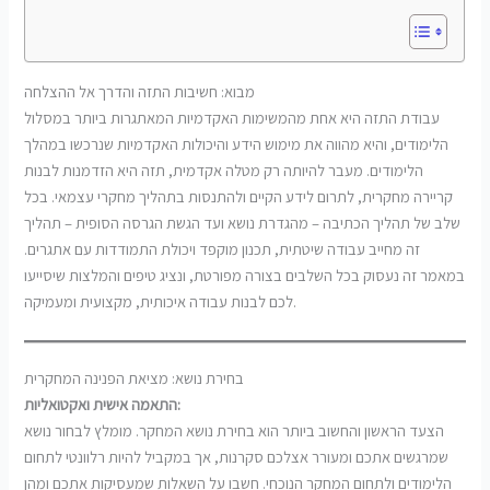
מבוא: חשיבות התזה והדרך אל ההצלחה
עבודת התזה היא אחת מהמשימות האקדמיות המאתגרות ביותר במסלול
הלימודים, והיא מהווה את מימוש הידע והיכולות האקדמיות שנרכשו במהלך
הלימודים. מעבר להיותה רק מטלה אקדמית, תזה היא הזדמנות לבנות
קריירה מחקרית, לתרום לידע הקיים ולהתנסות בתהליך מחקרי עצמאי. בכל
שלב של תהליך הכתיבה – מהגדרת נושא ועד הגשת הגרסה הסופית – תהליך
זה מחייב עבודה שיטתית, תכנון מוקפד ויכולת התמודדות עם אתגרים.
במאמר זה נעסוק בכל השלבים בצורה מפורטת, ונציג טיפים והמלצות שיסייעו
לכם לבנות עבודה איכותית, מקצועית ומעמיקה.
בחירת נושא: מציאת הפנינה המחקרית
התאמה אישית ואקטואליות:
הצעד הראשון והחשוב ביותר הוא בחירת נושא המחקר. מומלץ לבחור נושא
שמרגשים אתכם ומעורר אצלכם סקרנות, אך במקביל להיות רלוונטי לתחום
הלימודים ולתחום המחקר הנוכחי. חשבו על השאלות שמעסיקות אתכם ומהן