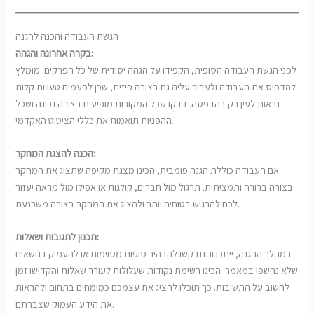
הגשת העבודה והכנה להגנה
בקרה אחרונה והגהה:
לפני הגשת העבודה הסופית, הקפידו על הגהה יסודית של כל הפרקים. מומלץ
להדפיס את העבודה ולעבור עליה גם בצורה פיזית, שכן לפעמים טעויות קלות
נראות לעין רק בהדפסה. בדקו שכל המקורות מופיעים בצורה נכונה ושכל
ההפניות תואמות את כללי הציטוט האקדמי.
הכנה להצגת המחקר:
אם העבודה כוללת הגנה פומבית, הכינו מצגת מקיפה שתציג את המחקר
בצורה ברורה ותמציתית. תרגול מול חברים, קולגות או אפילו מול מראה יעזור
לכם להרגיש בטוחים יותר ולהציג את המחקר בצורה משכנעת.
תכנון לתגובות ושאלות:
במהלך ההגנה, ייתכן ותתבקשו להבהיר סוגיות מסוימות או להעמיק בנושאים
שלא נחשפו במאמר. הכינו רשימת נקודות שעלולות לעורר שאלות והקדישו זמן
לחשוב על התשובות. כך תוכלו להציג את עצמכם כמומחים בתחום ולהראות
את הידע העמוק שצברתם.