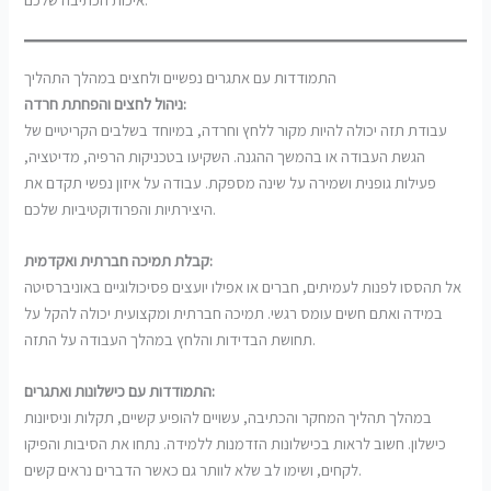
התמודדות עם אתגרים נפשיים ולחצים במהלך התהליך
ניהול לחצים והפחתת חרדה:
עבודת תזה יכולה להיות מקור ללחץ וחרדה, במיוחד בשלבים הקריטיים של
הגשת העבודה או בהמשך ההגנה. השקיעו בטכניקות הרפיה, מדיטציה,
פעילות גופנית ושמירה על שינה מספקת. עבודה על איזון נפשי תקדם את
היצירתיות והפרודוקטיביות שלכם.
קבלת תמיכה חברתית ואקדמית:
אל תהססו לפנות לעמיתים, חברים או אפילו יועצים פסיכולוגיים באוניברסיטה
במידה ואתם חשים עומס רגשי. תמיכה חברתית ומקצועית יכולה להקל על
תחושת הבדידות והלחץ במהלך העבודה על התזה.
התמודדות עם כישלונות ואתגרים:
במהלך תהליך המחקר והכתיבה, עשויים להופיע קשיים, תקלות וניסיונות
כישלון. חשוב לראות בכישלונות הזדמנות ללמידה. נתחו את הסיבות והפיקו
לקחים, ושימו לב שלא לוותר גם כאשר הדברים נראים קשים.