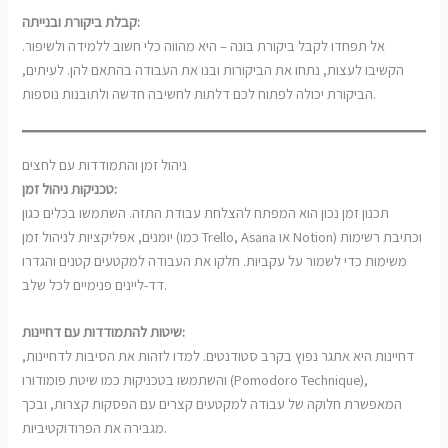
קבלת ביקורת ובנייתה:
אל תפחדו לקבל ביקורת בונה – היא מהווה כלי חשוב ללמידה ולשיפור.
הקשיבו לעצות, נתחו את הביקורות ובנו את העבודה בהתאם להן. לעיתים,
הביקורת יכולה לפתוח לכם דלתות לחשיבה חדשה ולתובנות נוספות.
ניהול זמן והתמודדות עם לחצים
טכניקות ניהול זמן:
תכנון זמן נכון הוא המפתח להצלחת עבודת התזה. השתמשו בכלים כגון
יומנים, אפליקציות לניהול זמן (כמו Trello, Asana או Notion) וכתיבת רשימות
משימות כדי לשמור על עקביות. חלקו את העבודה למקטעים קטנים והגדרו
דד-ליינים פנימיים לכל שלב.
שיטות להתמודדות עם דחיינות:
דחיינות היא אתגר נפוץ בקרב סטודנטים. למדו לזהות את הסיבות לדחיינות,
והשתמשו בטכניקות כמו שיטת פומודורו (Pomodoro Technique),
המאפשרת חלוקה של עבודה למקטעים קצרים עם הפסקות קצרות, ובכך
מגבירה את הפרודוקטיביות.