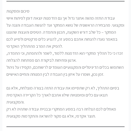
סיכום ומסקנות
עבודת התזה מהווה אתגר גדול אך גם הזדמנות יוצאת דופן לפיתוח אישי
ומקצועי. מהבחירה הראשונית של נושא המחקר ועד להגשת העבודה והגנה על
המחקר – כל שלב דורש השקעה, תכנון והתמדה. הטיפים והעצות שהוצגו
במאמר נועדו להנחות אתכם במסע זה, להציע כלים פרקטיים ולסייע לכם
להפיק את המרב מהתהליך האקדמי.
זכרו כי כל תהליך מחקרי הוא הזדמנות ללמוד, לשפר ולהתפתח, וכי התמדה,
ארגון ופתיחות לביקורת הם מפתחות להצלחה.
השתמשו בכלים הדיגיטליים והמקצועיים העומדים לרשותכם, הקפידו על ניהול
זמן נכון, ושמרו על איזון בין העבודה לבין המנוחה והחיים האישיים.
בסיום התהליך, לא רק שתסיימו את עבודת התזה בצורה מוצלחת, אלא גם
תצאו עם כלים ומיומנויות שילוו אתכם לאורך כל הקריירה האקדמית
והמקצועית.
מאחלים לכם הצלחה רבה במסע המחקרי ובבניית עבודה שתהיה לא רק
תוצר אקדמי, אלא גם מקור להשראה והתקדמות מקצועית.