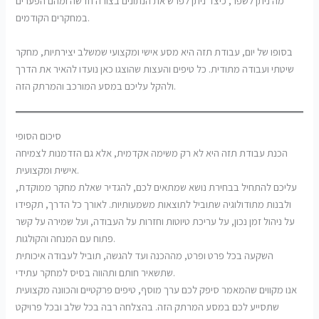
מה ניתן לשפר, כיצד ניתן לפרש את הנתונים בצורה חדשה ומהם הפערים
במחקרים הקודמים.
בסופו של יום, עבודת תזה היא מסע אישי ומקצועי שמשלב יצירתיות, מחקר
שיטתי ועבודה מתודית. כל טיפים והעצות שהוצגו כאן נועדו להאיר את הדרך
ולהקל עליכם במסע המורכב והמרתק הזה.
סיכום הסופי
הכנת עבודת תזה היא לא רק משימה אקדמית, אלא גם הזדמנות לצמיחה
אישית ומקצועית.
עליכם להתחיל בבחירת נושא שמתאים לכם, להגדיר שאלת מחקר ממוקדת,
ולבנות מתודולוגיה שתוביל לתוצאות משמעותיות. לאורך כל הדרך, תקפידו
על ניהול זמן נכון, על עריכת טיוטות וחזרות על העבודה, ועל שמירה על קשר
פתוח עם המנחה והקולגות.
השקעה בכל פרט ופרט, מההכנה ועד להגשה, תוביל לעבודה איכותית
שתשאיר חותם ותהווה בסיס למחקר עתידי.
אנו מקווים שהמאמר סיפק לכם ערך מוסף, טיפים פרקטיים והכוונה מקצועית
שתסייע לכם במסע המרתק הזה. בהצלחה רבה בכל שלב ובכל פרויקט