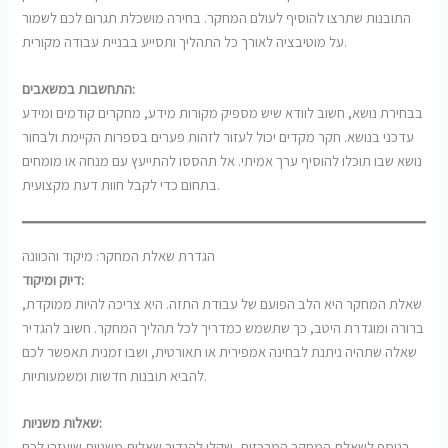
התובנות שתרצו להוסיף לעולם המחקר. בחירה מושכלת תגרום לכם לשמור
על מוטיבציה לאורך כל התהליך ותסייע בבניית עבודה מקורית.
התחשבות במשאבים:
בבחירת נושא, חשוב לוודא שיש מספיק מקורות מידע, מחקרים קודמים ומידע
עדכני בנושא. חקר מקדים יכול לעזור לזהות פערים בספרות הקיימת ולבחור
נושא שבו תוכלו להוסיף ערך אמיתי. אל תהססו להתייעץ עם מנחה או מומחים
בתחום כדי לקבל חוות דעת מקצועית.
הגדרת שאלת המחקר: מיקוד והכוונה
דיוק ומיקוד:
שאלת המחקר היא הלב הפועם של עבודת התזה. היא צריכה להיות ממוקדת,
ברורה ומוגדרת היטב, כך שתשמש כמדריך לכל תהליך המחקר. חשוב להגדיר
שאלה שתהיה ניתנת לבחינה אמפירית או תאורטית, ושבו זמנית תאפשר לכם
להביא תובנות חדשות ומשמעותיות.
שאלות משניות:
בנוסף לשאלת המחקר המרכזית, שקלו להגדיר שאלות משניות שיעזרו לכם