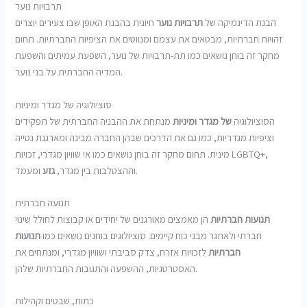
תרבויות נוער
הבנת הדינמיקה של
תרבויות נוער
חיונית בהבנת האופן שבו צעירים יוצרים
זהויות חברתיות, מבטאים את עצמם ומנווטים את הציפיות החברתיות. תחום
מחקר זה בוחן נושאים כמו תת-תרבויות של נוער, השפעת עמיתים והשפעת
המדיה החברתית על בני נוער.
סוציולוגיה של מגדר ומיניות
הסוציולוגיה
של מגדר ומיניות
מנתחת את ההבניה החברתית של תפקידים
וציפיות מגדריות, כמו גם את הדרכים שבהן החברה מבינה ומארגנת נטייה
מינית. תחום מחקר זה בוחן נושאים כמו אי שוויון מגדרי, זכויות LGBTQ+,
ומעמד.
וההצטלבות בין מגדר,
גזע
תנועה חברתית
תנועות חברתיות
הן מאמצים מאורגנים של יחידים או קבוצות לחולל שינוי
חברתי ולאתגר מבני כוח קיימים. סוציולוגים בוחנים נושאים כמו
תנועות
חברתיות
לזכויות אזרח, צדק סביבתי ושוויון מגדרי, ומנתחים את
האסטרטגיות, ההשפעה והתגובות החברתיות שלהן.
כתות, שבטים וקהילות