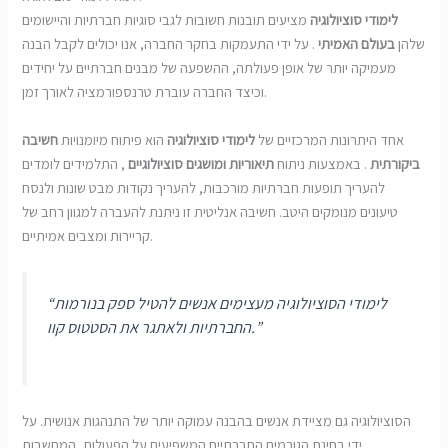
לימודי סוציולוגיה
מציעים תובנות חשובות לגבי סוגיות חברתיות והיישומים
שלהן
בעולם האמיתי
. על ידי התעמקות בחקר החברה, אנו יכולים לקבל הבנה
מעמיקה יותר של אופן פעולתה, ההשפעה של מבנים חברתיים על יחידים
וכיצד החברה עוברת טרנספורמציה לאורך זמן.
אחד היתרונות המרכזיים של
לימודי סוציולוגיה
הוא פיתוח מיומנויות
חשיבה
ביקורתית
. באמצעות ניתוח
תיאוריות ומושגים סוציולוגיים
, התלמידים לומדים
להעריך תופעות חברתיות מורכבות, להעריך נקודות מבט שונות ולנסח
טיעונים מנומקים היטב. חשיבה אנליטית זו ניתנת להעברה למגוון רחב של
קריירות ומצבים אמיתיים.
“לימודי הסוציולוגיה מעצימים אנשים להטיל ספק בנורמות
החברתיות ולאתגר את הסטטוס קוו.”
הסוציולוגיה גם מציידת אנשים בהבנה עמוקה יותר של התנהגות אנושית. על
ידי בחינת הגורמים החברתיים המשפיעים על הפעולות, המחשבות