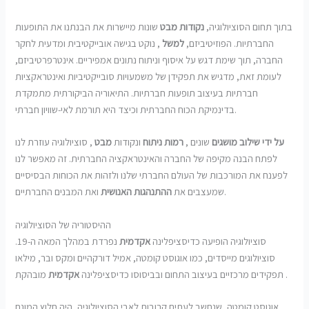
בתוך תחום הסוציולוגיה,
נקודות מבט
שונות מיישרות את הבנתנו את התופעות
החברתיות. הפוזיטיביזם,
למשל
, נוקט בגישה אובייקטיבית ומדעית לחקר
החברה, תוך שימת דגש על איסוף וניתוח נתונים אמפיריים. אינטרפרטיביזם,
לעומת זאת, מדגיש את תפקידן של משמעויות סובייקטיביות ואינטראקציות
חברתיות בעיצוב תופעות חברתיות. התיאוריה הביקורתית מתמקדת
בדינמיקת הכוח החברתית וכיצד היא תורמת לאי-שוויון חברתי.
על ידי שילוב מושגים
שונים ,
רמות ניתוח
ונקודות
מבט
, סוציולוגיה עוזרת לנו
לפתח הבנה מקיפה של החברה והאינטראקציה החברתית. זה מאפשר לנו
לפענח את המורכבות של העולם החברתי שלנו ולזהות את הכוחות הבסיסיים
ואת המבנים החברתיים.
שמעצבים את
ההתנהגות האנושית
ההיסטוריה של הסוציולוגיה
סוציולוגיה הופיעה כדיסציפלינה
אקדמית
נפרדת במהלך המאה ה-19.
סוציולוגים מייסדים, כמו אוגוסט קומטה, אמיל דורקהיים ומקס ובר, מילאו
מובהקת .
תפקידים מרכזיים בעיצוב התחום ובביסוסו כדיסציפלינה
אקדמית
אוגוסט קומטה, שנחשב לעתים קרובות לאבי הסוציולוגיה, היה חלוץ המונח