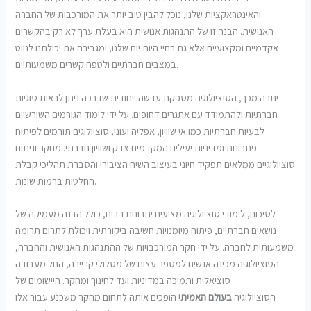
והאינטראקציות שלנו, נוכל להבין טוב יותר את המורכבות של החברה
האנושית. הבנה זו של התנהגות אנושית היא בעלת ערך לא רק בהקשרים
אקדמיים ומקצועיים אלא גם בחיי היום-יום שלנו, ומגבירה את יכולתנו לנווט
במצבים חברתיים ולטפח קשרים משמעותיים.
יתרה מכך, הסוציולוגיה מספקת עדשה ייחודית שדרכה ניתן לראות סוגיות
חברתיות ולהתמודד עם אתגרים דחופים. על ידי לימוד הגורמים השורשיים
לבעיות חברתיות כמו אי שוויון, אפליה ועוני, סוציולוגים תורמים לפיתוח
פתרונות ומדיניות יעילים המקדמים צדק ושוויון חברתי. מחקר וניתוח
סוציולוגיים ממלאים תפקיד חיוני בעיצוב השיח הציבורי והסברת תהליכי קבלת
החלטות ברמות שונות.
לסיכום, לימודי סוציולוגיה מציעים יתרונות רבים, כולל הבנה מעמיקה של
נושאים חברתיים, פיתוח מיומנויות חשיבה ביקורתית ויכולת לתרום תרומה
משמעותית לחברה. על ידי חקר המורכבויות של ההתנהגות האנושית והחברה,
הסוציולוגיה מכינה אנשים למספר עצום של מסלולי קריירה, החל מעבודה
סוציאלית ותמיכה במדיניות ועד לחינוך ומחקר. היישומים של
הסוציולוגיה
בעולם האמיתי
הופכים אותה לתחום מחקר משכנע עבור אלו