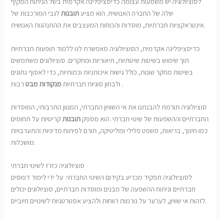
לסוציולוגיה יש משמעות עצומה כדיסציפלינה אקדמית בשל הניתוח המקיף
שלה של החברה האנושית. הוא מציע
תובנות
לגבי המורכבות של
אינטראקציות חברתיות, מוסדות והכוחות המעצבים את ההתנהגות האנושית.
כדיסציפלינה אקדמית, הסוציולוגיה מאפשרת לנו ללמוד תופעות חברתיות
תוך שימוש בשיטות שיטתיות, תיאוריות ומחקרים. סוציולוגים משתמשים
בשיטות מחקר שונות, כולל גישות איכותניות וכמותיות, כדי לאסוף נתונים
רבות .
ולבחון סוגיות חברתיות
מנקודות מבט
סוציולוגיה תורמת להבנתנו את אי השוויון החברתי, המגוון התרבותי, המוסדות
החברתיים וההשפעות של שינוי חברתי. הוא מספק
תובנות
קריטיות על תחומים
כמו חינוך, בריאות, משפט פלילי ופוליטיקה, תורם לפיתוח מדיניות והתערבויות
מושכלות.
סוציולוגיה כזרז לשינוי חברתי
לסוציולוגיה תפקיד מכריע בקידום השינוי החברתי. על ידי לימוד דפוסים
חברתיים וניתוח ההשפעה של מבנים ומוסדות חברתיים, סוציולוגים יכולים
לזהות אי שוויון, לערער על נורמות רווחות ולהציע אסטרטגיות לשינויים חיוביים.