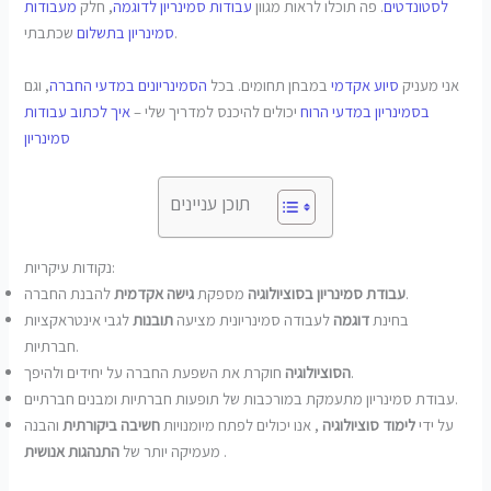
לסטונדטים
. פה תוכלו לראות מגוון
עבודות סמינריון לדוגמה
, חלק
מעבודות
שכתבתי.
סמינריון בתשלום
אני מעניק
סיוע אקדמי
במבחן תחומים. בכל
הסמינריונים במדעי החברה
, וגם
בסמינריון במדעי הרוח
יכולים להיכנס למדריך שלי –
איך לכתוב עבודות
סמינריון
תוכן עניינים
נקודות עיקריות:
להבנת החברה.
עבודת סמינריון בסוציולוגיה
מספקת
גישה אקדמית
בחינת
דוגמה
לעבודה סמינריונית מציעה
תובנות
לגבי אינטראקציות
חברתיות.
חוקרת את השפעת החברה על יחידים ולהיפך.
הסוציולוגיה
עבודת סמינריון מתעמקת במורכבות של תופעות חברתיות ומבנים חברתיים.
על ידי
לימוד סוציולוגיה
, אנו יכולים לפתח מיומנויות
חשיבה ביקורתית
והבנה
.
מעמיקה יותר של
התנהגות אנושית