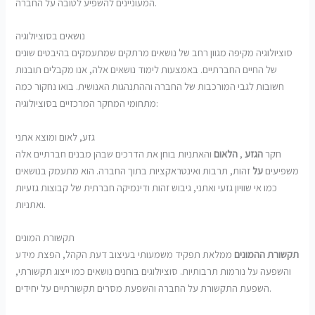
המעוניינים להשפיע לטובה על החברה.
נושאים בסוציולוגיה
סוציולוגיה מקיפה מגוון רחב של נושאים מרתקים שמתעמקים בהיבטים שונים
של החיים החברתיים. באמצעות לימוד נושאים אלה, אנו מקבלים תובנות
חשובות לגבי המורכבות של החברה וההתנהגות האנושית. בואו נחקור כמה
מתחומי המחקר המרכזיים בסוציולוגיה:
גזע, לאום ומוצא אתני
חקר
הגזע
,
הלאום
והאתניות בוחן את הדרכים שבהן מבנים חברתיים אלה
משפיעים
על
זהות, תרבות ואינטראקציות בתוך החברה. הוא מתעמק בנושאים
כמו אי שוויון גזעי ואתני, גיבוש זהות ודינמיקה חברתית של קבוצות גזעיות
ואתניות.
תקשורת המונים
תקשורת ההמונים
ממלאת תפקיד משמעותי בעיצוב דעת הקהל, הפצת מידע
והשפעה על נורמות תרבותיות. סוציולוגים בוחנים נושאים כמו ייצוג תקשורתי,
השפעת התקשורת על החברה והשפעת מסרים תקשורתיים על יחידים.