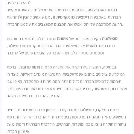
מהי סוציולוגיה?
בתחום
הסוציולוגיה
, אנו עוסקים במחקר שיטתי של חברה ואינטראקציה
חברתית. באמצעות
דיסציפלינה אקדמית
זו , אנו שואפים להבין ולנתח את
הרשת המורכבת של יחסי אנוש ואת המבנים המעצבים את עולמנו החברתי.
סוציולוגיה
מקיפה מגוון רחב של
מושגים
התורמים להבנתנו את התופעות
החברתיות.
מושגים
אלו משמשים כאבני הבניין למחקר וניתוח סוציולוגי,
ומספקים מסגרות לבחינה והסבר של היבטים שונים של החברה.
בבסיסה, הסוציולוגיה חוקרת את החברה מרמות
ניתוח
מרובות . ברמת
המיקרו, סוציולוגים בוחנים אינטראקציות והתנהגויות אינדיבידואליות וכיצד הן
תורמות לדפוסים חברתיים גדולים יותר. רמת ניתוח זו מתמקדת באופן שבו
אנשים בונים משמעות, יוצרים קשרים חברתיים ומנווטים נורמות חברתיות בתוך
הסביבה החברתית המיידית שלהם.
ברמת המאקרו, סוציולוגים מתרחקים כדי לבחון מבנים ומוסדות חברתיים
המשפיעים על התנהגות הפרט ומעצבים את הסדר החברתי הגדול יותר. רמת
ניתוח זו חוקרת נושאים כמו מוסדות חברתיים, היררכיות חברתיות ודפוסים של
אי שוויון חברתי.