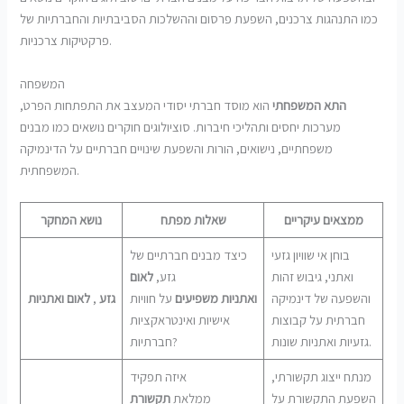
כמו התנהגות צרכנים, השפעת פרסום וההשלכות הסביבתיות והחברתיות של
פרקטיקות צרכניות.
המשפחה
התא המשפחתי
הוא מוסד חברתי יסודי המעצב את התפתחות הפרט,
מערכות יחסים ותהליכי חיברות. סוציולוגים חוקרים נושאים כמו מבנים
משפחתיים, נישואים, הורות והשפעת שינויים חברתיים על הדינמיקה
המשפחתית.
ממצאים עיקריים
שאלות מפתח
נושא המחקר
בוחן אי שוויון גזעי
כיצד מבנים חברתיים של
ואתני, גיבוש זהות
גזע,
לאום
והשפעה של דינמיקה
ואתניות
משפיעים
על חוויות
גזע
,
לאום
ואתניות
חברתית על קבוצות
אישיות ואינטראקציות
גזעיות ואתניות שונות.
חברתיות?
מנתח ייצוג תקשורתי,
איזה תפקיד
השפעת התקשורת על
ממלאת
תקשורת