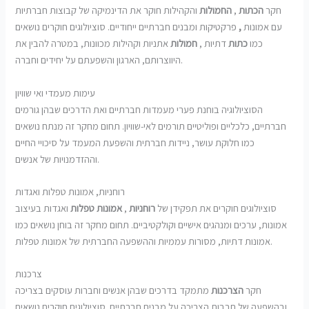
חקר
הכתות
,
החמולות
והקהילות חוקר את הדינמיקה של קבוצות חברתיות
עם אמונות
,
פרקטיקות ומבנים חברתיים ייחודיים. סוציולוגים חוקרים נושאים
כמו
כתות
דתיות ,
חמולות
אתניות וקהילות מכוונות, במטרה להבין את
היווצרותם, הארגון והשפעתם על יחידים וחברה.
עימות מעמדי ואי שוויון
הסוציולוגיה בוחנת פערי מעמדות חברתיים ואת הדרכים שבהן גורמים
חברתיים, כלכליים ופוליטיים תורמים לאי-שוויון. תחום מחקר זה מנתח נושאים
כמו חלוקת עושר, ניידות חברתית והשפעת המעמד על סיכויי החיים
וההזדמנויות של אנשים.
רוחניות, אמונות טפלות ואגדות
סוציולוגים חוקרים את תפקידן של
רוחניות
,
אמונות
טפלות
ואגדות בעיצוב
אמונות, ערכים ומנהגים אישיים וקולקטיביים. תחום מחקר זה בוחן נושאים כמו
אמונות דתיות, מסורות עממיות וההשפעה החברתית של אמונות טפלות.
צרכנות
חקר
הצרכנות
מתמקד בדרכים שבהן אנשים וחברות עוסקים בצריכה
ובהשפעה של תרבות הצריכה על מבנים חברתיים. סוציולוגים חוקרים נושאים