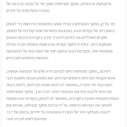
פרקטיקות תרבותיות, מחקר סוציולוגיה שופך אור על טבעה הרב-גוני של
החברה והשלכותיה על יחידים.
יתר על כן, מחקר הסוציולוגיה מצייד אותנו במיומנויות הדרושות כדי לעסוק
במגוון רחב של נקודות מבט. באמצעות ניתוח ופרשנות קפדנית של נתונים,
חוקרים משכללים את יכולתם להעריך מידע ביקורתית ולבנות טיעונים
מנומקים היטב. יכולת זו לחקור נקודות מבט שונות מטפחת חברה מכילה
ואמפטית יותר, ומקדמת הבנה עמוקה יותר של המורכבות של ההתנהגות
האנושית והיחסים החברתיים.
לסיכום
,
מחקר סוציולוגיה חיוני לקידום הידע שלנו על התנהגות אנושית,
אינטראקציות חברתיות ודפוסים חברתיים. הוא מספק תובנות חשובות לגבי
המורכבות של החברה, ומאפשר לנו לנתח סוגיות חברתיות, לזהות בעיות
חברתיות ולהציע פתרונות מבוססי ראיות. יתרה מכך, מחקר הסוציולוגיה
מטפח מיומנויות חשיבה ביקורתית, ומאפשר לנו לעסוק בנקודות מבט מגוונות
ולאתגר את הנורמות הרווחות. על ידי עריכת מחקר סוציולוגי, אנו תורמים
להבנה מעמיקה יותר של החברה והשפעתה על יחידים, ובסופו של דבר
מסייעים לשינוי חברתי חיובי.