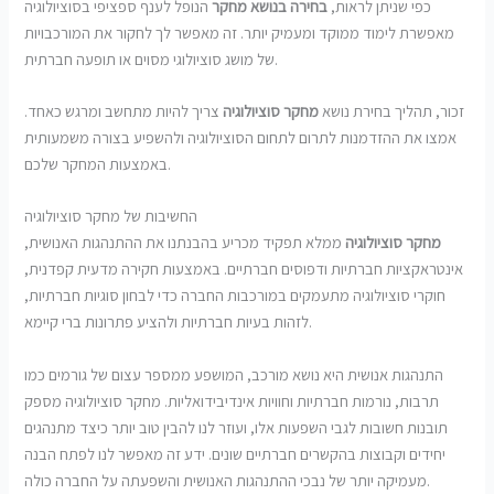
כפי שניתן לראות,
בחירה בנושא מחקר
הנופל לענף ספציפי בסוציולוגיה
מאפשרת לימוד ממוקד ומעמיק יותר. זה מאפשר לך לחקור את המורכבויות
של מושג סוציולוגי מסוים או תופעה חברתית.
זכור, תהליך בחירת נושא
מחקר סוציולוגיה
צריך להיות מתחשב ומרגש כאחד.
אמצו את ההזדמנות לתרום לתחום הסוציולוגיה ולהשפיע בצורה משמעותית
באמצעות המחקר שלכם.
החשיבות של מחקר סוציולוגיה
מחקר סוציולוגיה
ממלא תפקיד מכריע בהבנתנו את ההתנהגות האנושית,
אינטראקציות חברתיות ודפוסים חברתיים. באמצעות חקירה מדעית קפדנית,
חוקרי סוציולוגיה מתעמקים במורכבות החברה כדי לבחון סוגיות חברתיות,
לזהות בעיות חברתיות ולהציע פתרונות ברי קיימא.
התנהגות אנושית היא נושא מורכב, המושפע ממספר עצום של גורמים כמו
תרבות, נורמות חברתיות וחוויות אינדיבידואליות. מחקר סוציולוגיה מספק
תובנות חשובות לגבי השפעות אלו, ועוזר לנו להבין טוב יותר כיצד מתנהגים
יחידים וקבוצות בהקשרים חברתיים שונים. ידע זה מאפשר לנו לפתח הבנה
מעמיקה יותר של נבכי ההתנהגות האנושית והשפעתה על החברה כולה.