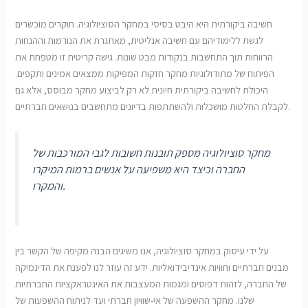
חשיבה ביקורתית היא היבט בסיסי במחקר הסוציולוגיה. חוקרים מוכשרים
לגשת ללימודיהם עם חשיבה אנליטית, מאתגרת את הנורמות וההנחות
הרווחות תוך התחשבות בנקודות מבט שונות. גישה קריטית זו מטפחת את
הפיתוח של מתודולוגיות מחקר חזקות המפיקות ממצאים אמינים ותקפים.
היכולת לחשיבה ביקורתית חיונית לא רק לביצוע מחקר מבוסס, אלא גם
לקבלת החלטות מושכלות ולהשתתפות בדיונים מתחשבים בנושאים חברתיים.
מחקר סוציולוגיה מספק תובנות חשובות לגבי המורכבות של
החברה וכיצד היא משפיעה על אנשים ברמות המיקרו
והמקרו.
על ידי עיסוק במחקר סוציולוגיה, אנו משיגים הבנה מקיפה של הקשר בין
מבנים חברתיים וחוויות אינדיבידואליות. ידע זה עוזר לנו לפענח את הדינמיקה
של החברה, לזהות דפוסים ומגמות המעצבות את האינטראקציות החברתיות
שלנו. מחקר ההשפעה של אי-שוויון חברתי ועד לניתוח ההשפעות של