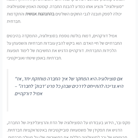
“סוציולוגיה” והציע אותו כמדע להבנת החברה. קומטה האמין שסוציולוגיה
יכולה לספק תובנה לגבי החוקים השולטים
בהתנהגות אנושית
והתקדמות
חברתית.
אמיל דורקהיים, דמות בולטת נוספת בסוציולוגיה, התמקדה בהיבטים
החברתיים של חיי האדם. הוא ביקש להבין עובדות חברתיות והשפעתן על
הלכידות החברתית. דורקהיים הדגיש את החשיבות של לימוד תופעות
חברתיות באופן שיטתי ואובייקטיבי.
“אם סוציולוגיה היא המחקר של איך החברה מוחזקת יחד, אז
היא צריכה להתייחס לדרכים שבהן כל פרט ‘דבוק’ לחברה” –
אמיל דורקהיים
מקס ובר, הידוע בעבודתו על הסוציולוגיה של הדת והרציונליזציה של החברה,
הדגיש את תפקידן של משמעויות סובייקטיביות באינטראקציות חברתיות.
תרומותיו של ובר לסוציולוגיה כוללות את התיאוריות שלו על פעולה חברתית,