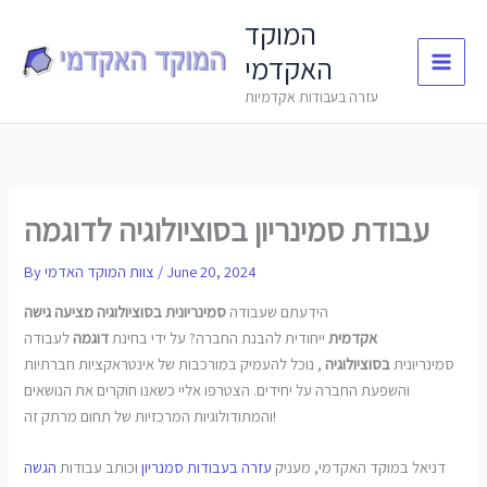
Skip
המוקד
to
האקדמי
content
עזרה בעבודות אקדמיות
עבודת סמינריון בסוציולוגיה לדוגמה
June 20, 2024
/
צוות המוקד האדמי
By
הידעתם שעבודה
סמינריונית בסוציולוגיה מציעה
גישה
אקדמית
ייחודית להבנת החברה? על ידי בחינת
דוגמה
לעבודה
סמינריונית
בסוציולוגיה
, נוכל להעמיק במורכבות של אינטראקציות חברתיות
והשפעת החברה על יחידים. הצטרפו אליי כשאנו חוקרים את הנושאים
והמתודולוגיות המרכזיות של תחום מרתק זה!
דניאל במוקד האקדמי, מעניק
עזרה בעבודות סמנריון
וכותב עבודות
הגשה