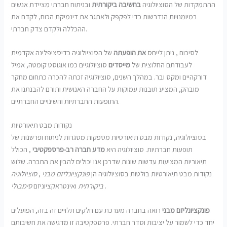
ההתמקדות של הסוציולוגיה
בחשיבה ביקורתית
ובניתוח חברתי מציידת אנשים
במיומנויות הנדרשות כדי לפקפק ולאתגר את דינמיקת הכוח, לקדם את
ההכללה ולקדם צדק חברתי.
לסיכום , ניתן לייחס
את
הופעתה
של הסוציולוגיה כדיסציפלינה אקדמית
לעבודתם החלוצית של
מייסדים
סוציולוגיים כמו אוגוסט קומטה, אמיל
דורקהיים ומקס ובר. במהלך השנים, סוציולוגיה זכתה להכרה כתחום מחקר
מובהק, המציע תובנות עמוקות על החברה האנושית ותורם להבנתנו את
התופעות החברתיות והשינויים החברתיים.
נקודות מבט תיאורטיות
בסוציולוגיה, נקודות מבט תיאורטיות מספקות מסגרות לניתוח ופרשנות של
תופעות חברתיות. סוציולוגיה היא
מדע חברה רב-פרספקטיבי
, הכולל
תיאוריות המציעות עדשות שונות שדרכן אנו יכולים להבין את החברה. שלוש
נקודות מבט תיאורטיות בולטות בסוציולוגיה הן
פונקציונליזם מבני
,
סוציולוגיה
.
ביקורתית
ואינטראקציוניזם
סימבולי
פונקציונליזם מבני
רואה בחברה מערכת עם חלקים תלויים זה בזה, הפועלים
יחד כדי לשמור על יציבות וסדר חברתי. פרספקטיבה זו מדגישה את חשיבותם