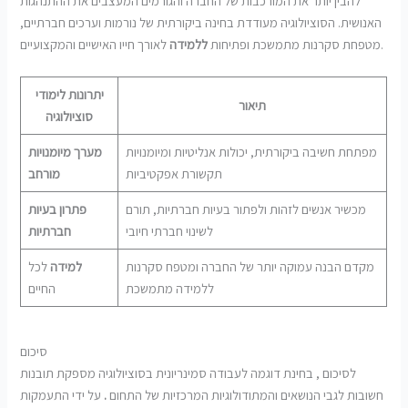
להבין יותר את המורכבות של החברה והגורמים המעצבים את ההתנהגות
האנושית. הסוציולוגיה מעודדת בחינה ביקורתית של נורמות וערכים חברתיים,
לאורך חייו האישיים והמקצועיים.
מטפחת סקרנות מתמשכת ופתיחות
ללמידה
יתרונות לימודי
תיאור
סוציולוגיה
מפתחת חשיבה ביקורתית, יכולות אנליטיות ומיומנויות
מערך מיומנויות
תקשורת אפקטיביות
מורחב
מכשיר אנשים לזהות ולפתור בעיות חברתיות, תורם
פתרון בעיות
לשינוי חברתי חיובי
חברתיות
מקדם הבנה עמוקה יותר של החברה ומטפח סקרנות
למידה
לכל
ללמידה מתמשכת
החיים
סיכום
לסיכום , בחינת דוגמה לעבודה סמינריונית בסוציולוגיה מספקת תובנות
חשובות לגבי הנושאים והמתודולוגיות המרכזיות של התחום
.
על ידי התעמקות