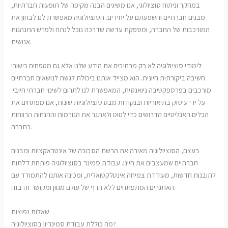
במחקר וניתוח סוציולוגי, אנו משיגים הבנה מקיפה של תופעות חברתיות,
מבנים חברתיים והשפעתם על יחידים. הסוציולוגיה מאפשרת לנו לבחון את
המורכבות של החברה, ומספקת עדשה שדרכה נוכל לנתח ולפרש התנהגות
אנושית.
לימודי סוציולוגיה לא רק מרחיבים את הידע שלנו אלא גם מטפחים כישורי
חשיבה ביקורתית חיונית. הוא מצייד אותנו ביכולת לגשת לנושאים חברתיים
מורכבים בפרספקטיבה ניואנסית, המאפשרת לנו לתרום לשינוי חברתי חיובי.
על ידי עיסוק בתיאוריות ובנקודות מבט סוציולוגיות שונות, אנו מפתחים את
הכלים האנליטיים הדרושים כדי לנווט ולאתגר את הנורמות וההנחות הרווחות
בחברה.
בעצם, הסוציולוגיה מאירה את הרשת הסבוכה של אינטראקציות ומבנים
חברתיים שמעצבים את חיינו. עבודת סמינר בסוציולוגיה פותחת דלתות
לתובנות חדשות, מעודדת צמיחה אינטלקטואלית, ומכינה אותנו להתמודד עם
האתגרים המתפתחים ללא הרף של עולם מגוון ומקושר זה בזה.
שאלות נפוצות
מה כוללת עבודת סמינריון בסוציולוגיה?