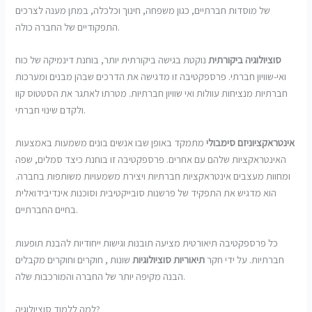
של מוסדות חברתיים, כגון משפחה, חינוך וכלכלה, במתן מענה לצרכים
התפקודיים של החברה כולה.
סוציולוגיה ביקורתית
נוקטת בגישה ביקורתית יותר, בוחנת דינמיקה של כוח
ואי-שוויון חברתי. פרספקטיבה זו מדגישה את הדרכים שבהן מבנים ומערכות
חברתיות מנציחות עוולות ואי שוויון חברתיות. מטרתו לאתגר את הסטטוס קוו
ולקדם שינוי חברתי.
אינטראקציוניזם סימבולי
מתמקד באופן שבו אנשים בונים משמעות באמצעות
האינטראקציות שלהם עם אחרים. פרספקטיבה זו בוחנת כיצד סמלים, שפה
ומחוות מעצבים אינטראקציות חברתיות ויצירת משמעויות משותפות בחברה.
הוא מדגיש את התפקיד של פרשנות סובייקטיבית וסוכנות אינדיבידואלית
בחיים החברתיים.
כל פרספקטיבה תיאורטית מציעה תובנות וגישות ייחודיות להבנת תופעות
חברתיות. על ידי חקר
תיאוריות סוציולוגיות
שונות , חוקרים וחוקרים מקבלים
הבנה מקיפה יותר של החברה והמורכבות שלה.
למה ללמוד סוציולוגיה?