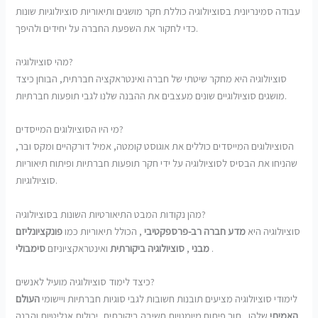
עבודה סמינריונית בסוציולוגיה כוללת חקר מושגים ותיאוריות סוציולוגיות שונות
כדי לחקור את השפעת החברה על יחידים ולהיפך.
מהי סוציולוגיה?
סוציולוגיה היא מחקר שיטתי של חברה ואינטראקציה חברתית, הבוחן כיצד
מושגים סוציולוגיים שונים מעצבים את ההבנה שלנו לגבי תופעות חברתיות.
מי היו הסוציולוגים המייסדים?
הסוציולוגים המייסדים כוללים את אוגוסט קומטה, אמיל דורקהיים ומקס ובר,
שהניחו את הבסיס לסוציולוגיה על ידי חקר תופעות חברתיות ופיתוח תיאוריות
סוציולוגיות.
מהן נקודות המבט התיאורטיות השונות בסוציולוגיה?
סוציולוגיה היא
מדע חברה רב-פרספקטיבי
, הכולל תיאוריות כמו
פונקציונליזם
.
מבני
,
סוציולוגיה ביקורתית
ואינטראקציוניזם
סימבולי
כיצד לימוד סוציולוגיה מועיל לאנשים?
לימודי סוציולוגיה מציעים תובנות חשובות לגבי סוגיות חברתיות ויישומי
העולם
האמיתי
שלהן , תוך פיתוח מיומנויות חשיבה ביקורתית, יכולות אנליטיות והבנה