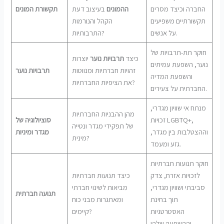
החברה וכיצד מסרים
ההמונים
בעיצוב דעת
תקשורת המונים
תקשורתיים משפיעים
הקהל והנורמות
על אנשים.
התרבותיות?
חוקר תת-תרבויות של
כיצד
תרבויות נוער
יוצרות
נוער, השפעת עמיתים
זהויות חברתיות ומנווטות
תרבויות נוער
והשפעת המדיה
את הציפיות החברתיות?
החברתית על צעירים.
מנתח אי שוויון מגדרי,
מהן ההבניות החברתיות
זכויות LGBTQ+,
סוציולוגיה של
של תפקידי מגדר ונטייה
וההצטלבות בין מגדר,
מגדר ומיניות
מינית?
גזע ומעמד.
חוקר תנועות חברתיות
לזכויות אזרח, צדק
כיצד תנועות חברתיות
סביבתי ושוויון מגדרי,
מביאות לשינוי חברתי
תנועה חברתית
תוך בחינת
ומאתגרות מבני כוח
האסטרטגיות
קיימים?
וההשפעה שלהן.