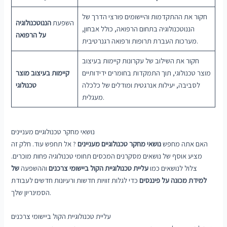
חקור את ההתקדמות והיישומים פורצי הדרך של
השפעת
הננוטכנולוגיה
הננוטכנולוגיה בתחום הרפואה, כולל אבחון,
על הרפואה
מערכות העברת תרופות ורפואה רגנרטיבית.
חקור את השילוב של עקרונות קיימות בעיצוב
מוצר טכנולוגי, תוך התמקדות בחומרים ידידותיים
קיימות בעיצוב מוצר
לסביבה, יעילות אנרגטית ומודלים של כלכלה
טכנולוגי
מעגלית.
נושאי מחקר טכנולוגיים מעניינים
האם אתה מחפש
נושאי מחקר טכנולוגיים מעניינים
? אל תחפש עוד. חלק זה
מציע אוסף של נושאים מסקרנים המכסים תחומי טכנולוגיה פחות מוכרים.
צלול לנושאים כמו
עליית טכנולוגיית הקול ביישומי צרכנים
וההשפעה
של
למידת מכונה על פיננסים
כדי לגלות זוויות חדשות ורעיונות חדשים לעבודת
הסמינריון שלך.
עליית טכנולוגיית הקול ביישומי צרכנים