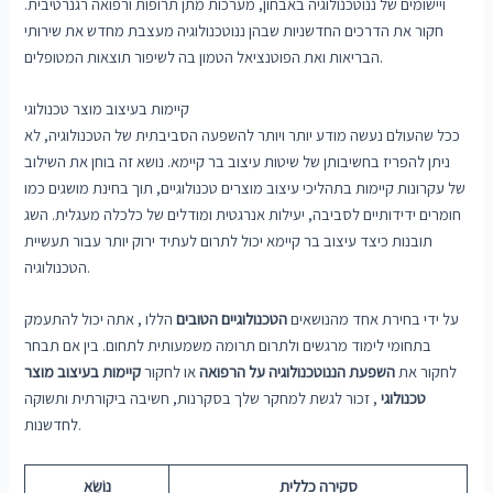
ויישומים של ננוטכנולוגיה באבחון, מערכות מתן תרופות ורפואה רגנרטיבית.
חקור את הדרכים החדשניות שבהן ננוטכנולוגיה מעצבת מחדש את שירותי
הבריאות ואת הפוטנציאל הטמון בה לשיפור תוצאות המטופלים.
קיימות בעיצוב מוצר טכנולוגי
ככל שהעולם נעשה מודע יותר ויותר להשפעה הסביבתית של הטכנולוגיה, לא
ניתן להפריז בחשיבותן של שיטות עיצוב בר קיימא. נושא זה בוחן את השילוב
של עקרונות קיימות בתהליכי עיצוב מוצרים טכנולוגיים, תוך בחינת מושגים כמו
חומרים ידידותיים לסביבה, יעילות אנרגטית ומודלים של כלכלה מעגלית. השג
תובנות כיצד עיצוב בר קיימא יכול לתרום לעתיד ירוק יותר עבור תעשיית
הטכנולוגיה.
על ידי בחירת אחד מהנושאים
הטכנולוגיים הטובים
הללו , אתה יכול להתעמק
בתחומי לימוד מרגשים ולתרום תרומה משמעותית לתחום. בין אם תבחר
לחקור את
השפעת הננוטכנולוגיה על הרפואה
או לחקור
קיימות בעיצוב מוצר
טכנולוגי
, זכור לגשת למחקר שלך בסקרנות, חשיבה ביקורתית ותשוקה
לחדשנות.
סקירה כללית
נוֹשֵׂא