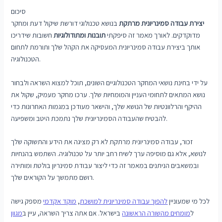
סיכום
יצירת עבודה סמינריונית מרתקת
בנושא טכנולוגי דורשת שיקול דעת ומחקר
מדוקדקים. לאורך מאמר זה סיפקתי
תובנות ומתודולוגיות
חשובות שידריכו
אותך ביצירת עבודה סמינריונית המעסיקה את הקהל שלך ותורמת לתחום
הטכנולוגיה.
על ידי בחינת נושאי המחקר הטכנולוגיים השונים, תוכל למצוא השראה ולבחור
נושא המתאים לתחומי העניין והמומחיות שלך. ערכו מחקר מעמיק, שקול את
ההיקף והרלוונטיות של הנושא שלך, והישאר מעודכן במגמות האחרונות כדי
להבטיח שהעבודה הסמינריונית שלך נתמכת היטב ומשפיעה.
זכור, עבודה סמינריונית מרתקת לא רק מציגה את הידע והתשוקה שלך
לנושא, אלא גם מוסיפה ערך לשיח רחב יותר על טכנולוגיה. השתמש בהנחיות
ובמשאבים הניתנים במאמר זה כדי ליצור עבודת סמינריון בולטת ומותירה
רושם מתמשך על הקוראים שלך.
לכל מי שמעוניין
להפוך עבודה סמינריונית למושכת
,
מוקד אקדמי
מספק גישה
ל
מומחים מהשורה הראשונה
בישראל. אם אתה צריך השראה, עיין ב
מגוון