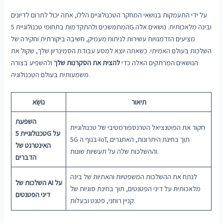
על ידי התעמקות בנושאי המחקר הטכנולוגיים הללו, אתה יכול לתרום לדיונים
המתמשכים ולהתקדמות בתחומי טכנולוגיית 5G ובינה מלאכותית. נושאים אלה
מציעים הזדמנויות עשירות לניתוח מעמיק, חשיבה ביקורתית וחקירה של
השלכות בעולם האמיתי. כשאתה יוצא למסע עבודת הסמינריון שלך, שקול את
הנושאים המרתקים האלה כדי
להצית את הסקרנות שלך
ולהשפיע בצורה
משמעותית בעולם הטכנולוגיה.
תיאור
נוֹשֵׂא
השפעת
חקור את הפוטנציאל הטרנספורמטיבי של טכנולוגיית
טכנולוגיית 5G על
5G בנוף ה-IoT, תוך בחינת היתרונות, האתגרים
האינטרנט של
וההשלכות שלה על תעשיות שונות.
הדברים
לנתח את ההשלכות המשפטיות והאתיות של בינה
השלכות של AI על
מלאכותית על דיני הפטנטים, תוך בחינת סוגיות של
דיני הפטנטים
קניין רוחני, פטנט ובעלות.