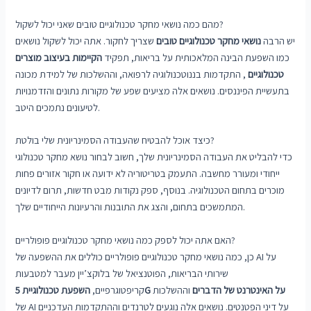
מהם כמה נושאי מחקר טכנולוגיים טובים שאני יכול לשקול?
יש הרבה
נושאי מחקר טכנולוגיים טובים
שצריך לחקור. אתה יכול לשקול נושאים
כמו השפעת הבינה המלאכותית על בריאות, תפקיד
הקיימות בעיצוב מוצרים
טכנולוגיים
, התקדמות בננוטכנולוגיה לרפואה, וההשלכות של למידת מכונה
בתעשיית הפיננסים. נושאים אלה מציעים שפע של מקורות נתונים והזדמנויות
לטיעונים נתמכים היטב.
כיצד אוכל להבטיח שהעבודה הסמינריונית שלי בולטת?
כדי להבליט את העבודה הסמינריונית שלך, חשוב לבחור נושא מחקר טכנולוגי
ייחודי ומעורר מחשבה. התעמק בטריטוריה לא ידועה או חקור אזורים פחות
מוכרים בתחום הטכנולוגיה. בנוסף, ספק נקודות מבט חדשות, תרום לדיונים
המתמשכים בתחום, והצג את התובנות והרעיונות הייחודיים שלך.
האם אתה יכול לספק כמה נושאי מחקר טכנולוגיים פופולריים?
כן, כמה נושאי מחקר טכנולוגיים פופולריים כוללים את ההשפעה של AI על
שירותי הבריאות, הפוטנציאל של בלוקצ’יין מעבר למטבעות
השפעת טכנולוגיית 5G על האינטרנט של הדברים
וההשלכות
קריפטוגרפיים,
של AI על דיני הפטנטים. נושאים אלה נוגעים לטרנדים וההתקדמות העדכניים