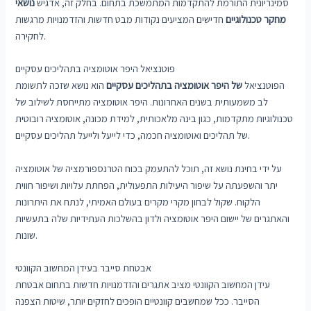
סמינריונית התורמת להתקדמות המתמשכת בתחום. בחלק זה, אדגיש
נושאי
מחקר טכנולוגיים
חדישים המציעים נקודות מבט חדשות והזדמנויות מרגשות
לחקירה.
פוטנציאל היפר אוטומציה בתהליכים עסקיים
הפוטנציאל
של היפר אוטומציה בתהליכים עסקיים
הוא נושא שזכה לתשומת
לב משמעותית בשנים האחרונות. היפר אוטומציה מתייחסת לשילוב של
טכנולוגיות מתקדמות, כגון בינה מלאכותית, למידת מכונה, אוטומציה רובוטית
של תהליכים ואוטומציה חכמה, כדי לייעל ולייעל תהליכים עסקיים.
על ידי בחינת נושא זה, תוכל להתעמק בכוח הטרנספורמציה של אוטומציה
יתר והשפעתה על שיפור היעילות התפעולית, הפחתת עלויות ושיפור חווית
הלקוח. שקול לבחון מקרי מקרים בעולם האמיתי, לנתח את היתרונות
והאתגרים של יישום היפר אוטומציה ולדון בהשלכות העתידיות שלה בתעשיות
שונות.
אבטחת סייבר בעידן המחשוב הקוונטי
עידן המחשוב הקוונטי מציב אתגרים והזדמנויות חדשות בתחום אבטחת
הסייבר. ככל שמחשבים קוונטיים הופכים לחזקים יותר, שיטות הצפנה