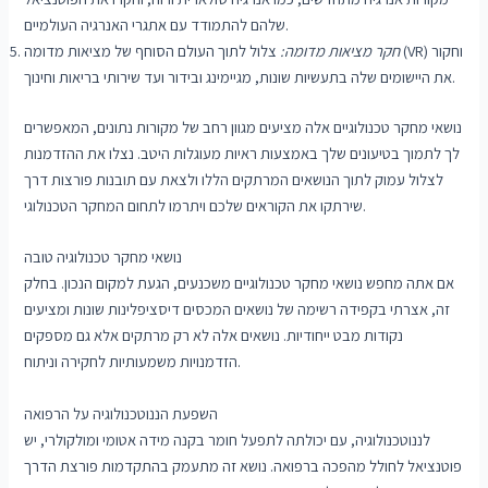
שלהם להתמודד עם אתגרי האנרגיה העולמיים.
חקר מציאות מדומה:
צלול לתוך העולם הסוחף של מציאות מדומה (VR) וחקור
את היישומים שלה בתעשיות שונות, מגיימינג ובידור ועד שירותי בריאות וחינוך.
נושאי מחקר טכנולוגיים אלה מציעים מגוון רחב של מקורות נתונים, המאפשרים
לך לתמוך בטיעונים שלך באמצעות ראיות מעוגלות היטב. נצלו את ההזדמנות
לצלול עמוק לתוך הנושאים המרתקים הללו ולצאת עם תובנות פורצות דרך
שירתקו את הקוראים שלכם ויתרמו לתחום המחקר הטכנולוגי.
נושאי מחקר טכנולוגיה טובה
אם אתה מחפש נושאי מחקר טכנולוגיים משכנעים, הגעת למקום הנכון. בחלק
זה, אצרתי בקפידה רשימה של נושאים המכסים דיסציפלינות שונות ומציעים
נקודות מבט ייחודיות. נושאים אלה לא רק מרתקים אלא גם מספקים
הזדמנויות משמעותיות לחקירה וניתוח.
השפעת הננוטכנולוגיה על הרפואה
לננוטכנולוגיה, עם יכולתה לתפעל חומר בקנה מידה אטומי ומולקולרי, יש
פוטנציאל לחולל מהפכה ברפואה. נושא זה מתעמק בהתקדמות פורצת הדרך