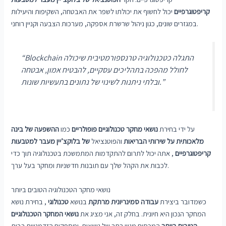
קריפטוגרפיים
יכול לחשוף את יכולתו לשפר את האבטחה, השקיפות והיעילות
במגזרים שונים, כגון ניהול שרשרת אספקה, מערכות הצבעה וקניין רוחני.
“Blockchain התגלה כטכנולוגיה טרנספורמטיבית שיכולה
לחולל מהפכה בתהליכים עסקיים, להבטיח אמון, אבטחה
ובלתי ניתנות לשינוי של נתונים בתעשיות שונות.”
על ידי בחירת
נושאי מחקר טכנולוגיים פופולריים
כמו
ההשפעה של בינה
מלאכותית על שירותי הבריאות
והפוטנציאל
של בלוקצ’יין מעבר למטבעות
קריפטוגרפיים
, אתה יכול לתרום להתקדמות המתמשכת בטכנולוגיה תוך כדי
לכבות את הקהל שלך עם תובנות חדשניות ומחקר בעל ערך.
נושאי מחקר הטכנולוגיה הטובים ביותר
כשמדובר ביצירת
עבודה סמינריונית מרתקת
בנושא
טכנולוגי
, בחירת נושא
המחקר הנכון היא חיונית. בחלק זה, אני מציג את
נושאי המחקר הטכנולוגיים
הטובים ביותר
המכסים מגוון רחב של נושאים, ומספקים הזדמנויות רבות