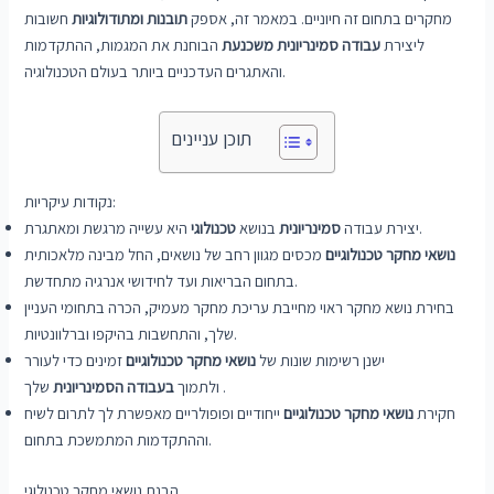
מחקרים בתחום זה חיוניים. במאמר זה, אספק
תובנות ומתודולוגיות
חשובות
ליצירת
עבודה סמינריונית משכנעת
הבוחנת את המגמות, ההתקדמות
והאתגרים העדכניים ביותר בעולם הטכנולוגיה.
תוכן עניינים
נקודות עיקריות:
היא עשייה מרגשת ומאתגרת.
יצירת עבודה
סמינריונית
בנושא
טכנולוגי
נושאי מחקר טכנולוגיים
מכסים מגוון רחב של נושאים, החל מבינה מלאכותית
בתחום הבריאות ועד לחידושי אנרגיה מתחדשת.
בחירת נושא מחקר ראוי מחייבת עריכת מחקר מעמיק, הכרה בתחומי העניין
שלך, והתחשבות בהיקפו וברלוונטיות.
ישנן רשימות שונות של
נושאי מחקר טכנולוגיים
זמינים כדי לעורר
שלך .
ולתמוך
בעבודה הסמינריונית
חקירת
נושאי מחקר טכנולוגיים
ייחודיים ופופולריים מאפשרת לך לתרום לשיח
וההתקדמות המתמשכת בתחום.
הבנת נושאי מחקר טכנולוגי