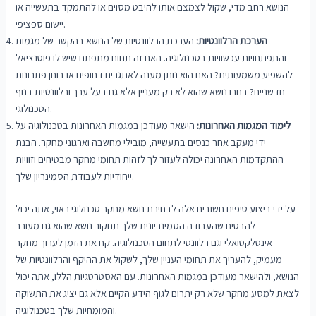
הנושא רחב מדי, שקול לצמצם אותו להיבט מסוים או להתמקד בתעשייה או
יישום ספציפי.
הערכת הרלוונטיות:
הערכת הרלוונטיות של הנושא בהקשר של מגמות
והתפתחויות עכשוויות בטכנולוגיה. האם זה תחום מתפתח שיש לו פוטנציאל
להשפיע משמעותית? האם הוא נותן מענה לאתגרים דחופים או בוחן פתרונות
חדשניים? בחרו נושא שהוא לא רק מעניין אלא גם בעל ערך ורלוונטיות בנוף
הטכנולוגי.
לימוד המגמות האחרונות:
הישאר מעודכן במגמות האחרונות בטכנולוגיה על
ידי מעקב אחר כנסים בתעשייה, מובילי מחשבה וארגוני מחקר. הבנת
ההתקדמות האחרונה יכולה לעזור לך לזהות תחומי מחקר מבטיחים וזוויות
ייחודיות לעבודת הסמינריון שלך.
על ידי ביצוע טיפים חשובים אלה לבחירת נושא מחקר טכנולוגי ראוי, אתה יכול
להבטיח שהעבודה הסמינריונית שלך תחקור נושא שהוא גם מעורר
אינטלקטואלי וגם רלוונטי לתחום הטכנולוגיה. קח את הזמן לערוך מחקר
מעמיק, להעריך את תחומי העניין שלך, לשקול את ההיקף והרלוונטיות של
הנושא, ולהישאר מעודכן במגמות האחרונות. עם האסטרטגיות הללו, אתה יכול
לצאת למסע מחקר שלא רק יתרום לגוף הידע הקיים אלא גם יציג את התשוקה
והמומחיות שלך בטכנולוגיה.