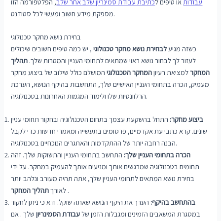
עבודות
או טיפים ל
כתיבת עבודת סמינריון שלב אחר שלב
, הפלטפורמה הזו
מספקת מידע חשוב ומעשי לכל סטודנט.
בחירת נושא מחקר טכנולוגי
כשזה מגיע
לבחירת נושא מחקר טכנולוגי
, יש כמה טיפים חשובים שיכולים
לעזור לך לבחור נושא ראוי שמתאים לתחומי העניין והמטרות שלך.
תהליך
המחקר
למציאת רעיון
המחקר הטכנולוגי
המושלם כולל שילוב של ביצוע מחקר
מעמיק, הכרה בתחומי העניין האישיים שלך, התחשבות בהיקף הנושא, הערכת
הרלוונטיות שלו ולימוד המגמות האחרונות בטכנולוגיה.
ביצוע מחקר:
התחל בהשקעת עצמך בתחום הטכנולוגיה ובחקור תחומי עניין
שונים. קרא כתבי עת אקדמיים, פרסומים בתעשייה ומאמרי חדשות כדי לקבל
הבנה רחבה יותר של ההתקדמות והאתגרים הנוכחיים בטכנולוגיה.
הכרה בתחומי העניין שלך:
התחשב בתחומי העניין והתשוקות שלך. זהה
תחומים בטכנולוגיה שמרגשים אותך ומניעים אותך להעמיק במחקר. על ידי
בחירת נושא המתאים לתחומי העניין שלך, אתה תהיה מעורב ונלהב יותר
.
לאורך
תהליך המחקר
בהתחשב בהיקף:
הערך את היקף הנושא שאתה שוקל. ודא כי ניתן לחקור
במסגרת המשאבים הזמינים ומגבלות הזמן של
עבודת הסמינריון
שלך . אם