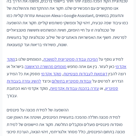
טכנולוגיית הקול הפכה נפוצה יותר ויותר ביישומי צרכנים, ומשנה את הדרך בה
אנו מתקשרים עם המכשירים שלנו. חקור את ההתקדמות וההשלכות של
עוזרות קוליות כמו Amazon Alexa ו-Google Assistant, והתעמק בנושאים
כמו עיבוד שפה טבעית, זיהוי קול וממשקי משתמש קוליים. חקור את ההשפעה
של טכנולוגיה זו על חיי היומיום, חוויות המשתמש וחששות פוטנציאליים
לפרטיות. חשוף את האפשרויות והאתגרים של שילוב טכנולוגיות קול בתעשיות
שונות, משירותי בריאות ועד קמעונאות.
למידע נוסף על
הפיכת עבודה סמינריונית למושכת
, המומחים שלנו ב
מוקד
אקדמי
כאן לעזור. בין אם אתה מחפש
מומחים מהשורה הראשונה
בישראל או
רוצה להבין
דוגמאות לעבודות מצטיינות
,
מוקד אקדמי
מספק את כל המידע
הנדרש. לפרטים על
עבודות סמינריון בתשלום
וכיצד
להשיג עזרה בעבודות
סמינריון
, או
עזרה בהכנת עבודות אקדמיות
, מוקד אקדמי הוא הכתובת
עבורך.
ההשפעה של למידת מכונה על פיננסים
למידת מכונה חוללה מהפכה בתעשיית הפיננסים, ושינתה את האופן שבו
מוסדות פיננסיים פועלים ומקבלים החלטות. חקור את היישומים של למידת
מכונה בתחום הפיננסים, כולל מסחר אלגוריתמי, זיהוי הונאה, הערכת סיכוני