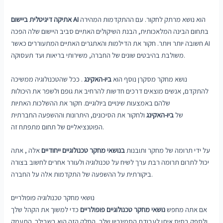
הוא נושא מרתק לחקור. עם ההתקדמות המהירה
אתיקה דיגיטלית ביישום AI
בתחום הבינה המלאכותית, הבנת השיקולים האתיים סביב היישום שלה הפכה
חשובה יותר ויותר. חקור את הדילמות והאתגרים האתיים המתעוררים כאשר AI
משולבת בהיבטים שונים של החברה, משירותי בריאות ועד תעסוקה.
נושא מחקר מסקרן נוסף הוא
ביו-האקינג
. ככל שהטכנולוגיה ממשיכה
להתקדם, אנשים מוצאים דרכים חדשות להרחיב את גופם ולשפר את היכולות
שלהם באמצעות שינויים ביולוגיים. חקור את ההשלכות האתיות
של
ביו-האקינג
ולחקור את הסיכונים, היתרונות וההשפעה החברתית
הפוטנציאליים של תחום מתפתח זה.
על ידי תרומה של מחקר ותובנות
בנושאי מחקר טכנולוגיים ייחודיים
אלה , אתה
יכול לתרום תרומה רבת ערך לשיח על טכנולוגיה ולעורר אחרים לחשוב בצורה
ביקורתית על ההשפעה של התקדמות אלה על החברה.
נושאי מחקר טכנולוגיה פופולריים
אם אתה מחפש
נושאי מחקר טכנולוגיים פופולריים
כדי למשוך את הקהל שלך
ולספק בסיס איתן לעבודת הסמינריון שלך, החלק הזה הוא בשבילך. התעמק