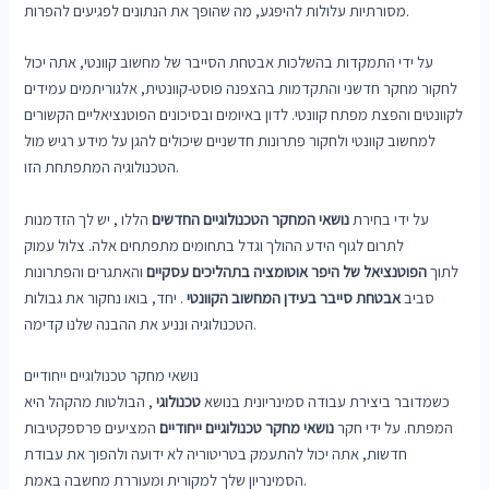
מסורתיות עלולות להיפגע, מה שהופך את הנתונים לפגיעים להפרות.
על ידי התמקדות בהשלכות אבטחת הסייבר של מחשוב קוונטי, אתה יכול
לחקור מחקר חדשני והתקדמות בהצפנה פוסט-קוונטית, אלגוריתמים עמידים
לקוונטים והפצת מפתח קוונטי. לדון באיומים ובסיכונים הפוטנציאליים הקשורים
למחשוב קוונטי ולחקור פתרונות חדשניים שיכולים להגן על מידע רגיש מול
הטכנולוגיה המתפתחת הזו.
על ידי בחירת
נושאי המחקר הטכנולוגיים החדשים
הללו , יש לך הזדמנות
לתרום לגוף הידע ההולך וגדל בתחומים מתפתחים אלה. צלול עמוק
לתוך
הפוטנציאל של היפר אוטומציה בתהליכים עסקיים
והאתגרים והפתרונות
סביב
אבטחת סייבר בעידן המחשוב הקוונטי
. יחד, בואו נחקור את גבולות
הטכנולוגיה ונניע את ההבנה שלנו קדימה.
נושאי מחקר טכנולוגיים ייחודיים
כשמדובר ביצירת עבודה סמינריונית בנושא
טכנולוגי
, הבולטות מהקהל היא
המפתח. על ידי חקר
נושאי מחקר טכנולוגיים ייחודיים
המציעים פרספקטיבות
חדשות, אתה יכול להתעמק בטריטוריה לא ידועה ולהפוך את עבודת
הסמינריון שלך למקורית ומעוררת מחשבה באמת.