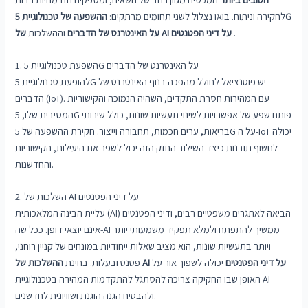
לחקירה וניתוח. בואו נצלול לשני תחומים מרתקים:
ההשפעה של טכנולוגיית 5G
.
של AI על דיני הפטנטים
על האינטרנט של הדברים
וההשלכות
1. השפעת טכנולוגיית 5G על האינטרנט של הדברים
להופעת טכנולוגיית 5G יש פוטנציאל לחולל מהפכה בנוף האינטרנט של
הדברים (IoT). עם המהירות חסרת התקדים, השהיה הנמוכה והקישוריות
המסיבית שלו, 5G פותח שפע של אפשרויות לשינוי תעשיות שונות, כולל שירותי
בריאות, ערים חכמות, תחבורה וייצור. חקירת ההשפעה של 5G על ה-IoT יכולה
לחשוף תובנות כיצד השילוב החזק הזה יכול לשפר את היעילות, הקישוריות
והחדשנות.
2. השלכות של AI על דיני הפטנטים
עליית הבינה המלאכותית (AI) הביאה לאתגרים משפטיים רבים, ודיני הפטנטים
אינם יוצאי דופן. ככל שה-AI ממשיך להתפתח ולמלא תפקיד משמעותי יותר
ויותר בתעשיות שונות, הוא מציב שאלות ייחודיות במונחים של קניין רוחני,
ההשלכות של AI על דיני הפטנטים
יכולה לשפוך אור על
פטנט ובעלות. בחינת
האופן שבו החקיקה צריכה להסתגל להתקדמות המהירה בטכנולוגיית AI
ולהבטיח הגנה הוגנת ושוויונית לחדשנים.