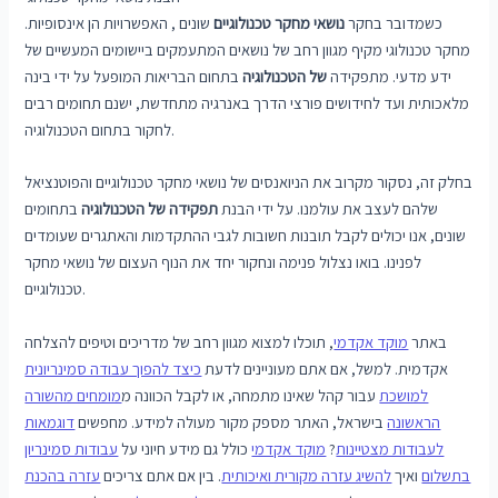
כשמדובר בחקר
נושאי מחקר טכנולוגיים
שונים , האפשרויות הן אינסופיות.
מחקר טכנולוגי מקיף מגוון רחב של נושאים המתעמקים ביישומים המעשיים של
ידע מדעי. מתפקידה
של הטכנולוגיה
בתחום הבריאות המופעל על ידי בינה
מלאכותית ועד לחידושים פורצי הדרך באנרגיה מתחדשת, ישנם תחומים רבים
לחקור בתחום הטכנולוגיה.
בחלק זה, נסקור מקרוב את הניואנסים של נושאי מחקר טכנולוגיים והפוטנציאל
שלהם לעצב את עולמנו. על ידי הבנת
תפקידה של הטכנולוגיה
בתחומים
שונים, אנו יכולים לקבל תובנות חשובות לגבי ההתקדמות והאתגרים שעומדים
לפנינו. בואו נצלול פנימה ונחקור יחד את הנוף העצום של נושאי מחקר
טכנולוגיים.
באתר
מוקד אקדמי
, תוכלו למצוא מגוון רחב של מדריכים וטיפים להצלחה
אקדמית. למשל, אם אתם מעוניינים לדעת
כיצד להפוך עבודה סמינריונית
למושכת
עבור קהל שאינו מתמחה, או לקבל הכוונה מ
מומחים מהשורה
הראשונה
בישראל, האתר מספק מקור מעולה למידע. מחפשים
דוגמאות
לעבודות מצטיינות
?
מוקד אקדמי
כולל גם מידע חיוני על
עבודות סמינריון
בתשלום
ואיך
להשיג עזרה מקורית ואיכותית
. בין אם אתם צריכים
עזרה בהכנת