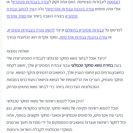
דוגמאות
לעבודות מצטיינות. האם אתה זקוק ל
עזרה בעבודות סמינריון
? או
אולי אתה מחפש
עזרה בהכנת עבודות אקדמיות
? גלה ב
איך לכתוב עבודת
.
סמינריון
בצורה הטובה ביותר עם
מוקד אקדמי
לפרטים על
עבודות סמינריון בתשלום
וכיצד
להשיג עזרה בעבודות סמינריון
,
, מוקד אקדמי הוא הכתובת עבורך.
או
עזרה בהכנת עבודות אקדמיות
שאלות נפוצות
כיצד אוכל לבחור נושא מחקר טכנולוגי לעבודה הסמינריונית שלי?
בעת
בחירת נושא מחקר טכנולוגי
עבור עבודת הסמינריון שלך, חשוב לקחת
בחשבון גורמים כגון תחומי העניין שלך, המשאבים הזמינים והיקף הנושא. ערכו
מחקר מעמיק, העריכו את הרלוונטיות של הנושא והישארו מעודכנים במגמות
הטכנולוגיות העדכניות ביותר כדי לבחור נושא מתאים ומרתק.
היכן אוכל למצוא רשימה של נושאי מחקר טכנולוגי?
תוכל למצוא רשימה מקיפה של נושאי מחקר טכנולוגי במקורות שונים, כגון
כתבי עת אקדמיים, פרסומים טכנולוגיים ומאגרי מחקר מקוונים. בנוסף, אתה
יכול לחקור רשימות אוצרות ומשאבים המסופקים על ידי מוסדות חינוך וארגונים
ממוקדי טכנולוגיה לקבלת השראה ורעיונות.