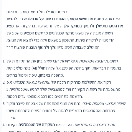
רשימה מובילה של נושאי מחקר טכנולוגי
האם אתה מחפש את
נושאי המחקר הטובים ביותר על טכנולוגיה
כדי
להצית
את הסקרנות שלך
ולתמוך
במחקר שלך
? אל תחפש עוד. בחלק זה, אני מציג
רשימה מובילה של נושאי מחקר טכנולוגיים מרתקים המציעים שפע של
הזדמנויות לחקירה וניתוח. התעמק בנושאים אלה כדי למצוא את הנושא
המושלם לעבודת הסמינריון שלך ולחשוף תובנות פורצות דרך.
השפעת הבינה המלאכותית על שירותי הבריאות:
בחן את ההתקדמות של
בינה מלאכותית (AI) בתעשיית הבריאות, תוך בחינת הפוטנציאל שלה לחולל
מהפכה באבחון, טיפול וטיפול בחולים.
חקור את ההשלכות מרחיקות הלכת של
ההשלכות של טכנולוגיית 5G:
טכנולוגיית 5G, מהשפעתה על רשתות תקשורת ועד לפוטנציאל שלה להניע
חדשנות בתחומים כמו רכב אוטונומי וערים חכמות.
שיפור אמצעי אבטחת סייבר:
נתח את הנוף המתפתח של אבטחת סייבר וחקור
פתרונות ואסטרטגיות חדשניים להגנה על נתונים רגישים ולהפחתת איומי
סייבר.
עתיד האנרגיה המתחדשת:
העריכו את
תפקידה של הטכנולוגיה
בקידום
מקורות אנרגיה מתחדשים, כמו אנרגיה סולארית ורוח, וחקרו את הפוטנציאל