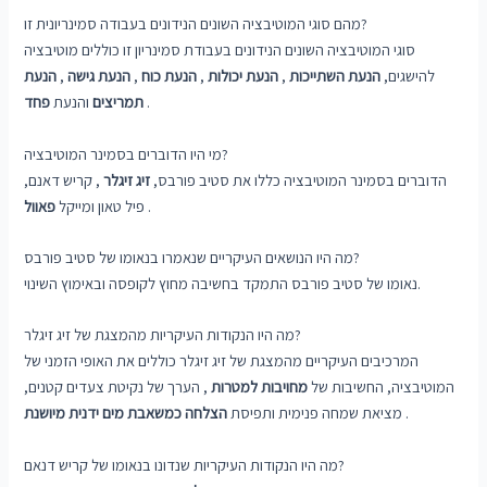
מהם סוגי המוטיבציה השונים הנידונים בעבודה סמינריונית זו?
סוגי המוטיבציה השונים הנידונים בעבודת סמינריון זו כוללים מוטיבציה
להישגים,
הנעת השתייכות
,
הנעת יכולות
,
הנעת כוח
,
הנעת גישה
,
הנעת
.
תמריצים
והנעת
פחד
מי היו הדוברים בסמינר המוטיבציה?
הדוברים בסמינר המוטיבציה כללו את סטיב פורבס,
זיג זיגלר
, קריש דאנם,
.
פיל טאון ומייקל
פאוול
מה היו הנושאים העיקריים שנאמרו בנאומו של סטיב פורבס?
נאומו של סטיב פורבס התמקד בחשיבה מחוץ לקופסה ובאימוץ השינוי.
מה היו הנקודות העיקריות מהמצגת של זיג זיגלר?
המרכיבים העיקריים מהמצגת של זיג זיגלר כוללים את האופי הזמני של
המוטיבציה, החשיבות של
מחויבות למטרות
, הערך של נקיטת צעדים קטנים,
.
מציאת שמחה פנימית ותפיסת
הצלחה כמשאבת מים ידנית מיושנת
מה היו הנקודות העיקריות שנדונו בנאומו של קריש דנאם?