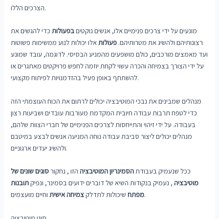
הצרכים הללו.
מונעים על ידי צרכים פנימיים אלו, אנשים נוקטים
בפעולות
כדי להגשים את
רצונותיהם ולהשיג את מטרותיהם.
פעולות
אלו יכולות לנוע ממשימות פשוטות
ועד מאמצים מורכבים, כולם מושפעים מהמניע הבסיסי. לדוגמה, עובד שמונע
על ידי הצורך בצמיחה והכרה עשוי לקחת יוזמה לחפש פרויקטים מאתגרים או
להשתתף באופן פעיל בהזדמנויות לפיתוח מקצועי.
מנהלים שמבינים את נבכי המוטיבציה יכולים לרתום את הכוח העוצמתי הזה
כדי לטפח תרבות עבודה חיובית המקדמת מעורבות עובדים ושביעות רצון
בעבודה. על ידי זיהוי והתייחסות לצרכים הפנימיים של חברי הצוות שלהם,
מנהלים יכולים ליצור סביבת עבודה נוחה המניעה אנשים לבצע במיטבם
ולהשיג יעדים ארגוניים.
ככל שנעמיק בעבודת
הסמינריון המוטיבציה
הזו , נחקור
סוגים שונים של
מוטיבציה
, נעמיק בנקודות השיא של דוברים ידועים בסמינר, ונפיק
תובנות
וחיים מועצמים.
מפתח
שיכולות לתדלק
צמיחה אישית
סוגי מוטיבציה