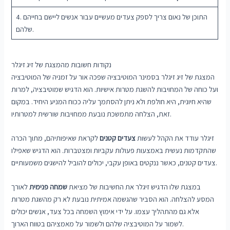
4. התוכן של נאום צריך לספק צעדים מעשיים עבור אנשים ליישם בחייהם
שלהם.
נקודות חשובות מהמצגת של זיג זיגלר
המצגת של זיג זיגלר בסמינר המוטיבציה שפכה אור על זמניה של המוטיבציה
ועל כוחה של המחויבות להשגת מטרות אישיות. הוא הדגיש שמוטיבציה, למרות
שהיא חיונית, היא חולפת ולא ניתן להסתמך עליה ככוח המניע היחיד. במקום
זאת, הצלחה מתמשכת נובעת ממחויבות שורשית למטרותיו.
זיגלר עודד את הקהל לעשות
צעדים קטנים
לקראת שאיפותיהם, מתוך הכרה
שהתקדמות נעשית באמצעות פעולות עקביות ומצטברות. הוא הדגיש שאפילו
צעדים קטנים, כאשר ננקטים באופן עקבי, יכולים להוביל להישגים משמעותיים.
במצגת שלו הדגיש זיגלר את החשיבות של מציאת
שמחה פנימית
לאורך
המסע להצלחה. הוא הסביר שהגשמה אמיתית נובעת לא רק מהשגת מטרות
אלא גם מהתהליך עצמו. על ידי אימוץ השמחה בכל צעד, אנשים יכולים
לשמור על המוטיבציה שלהם ולשמור על מאמציהם בטווח הארוך.