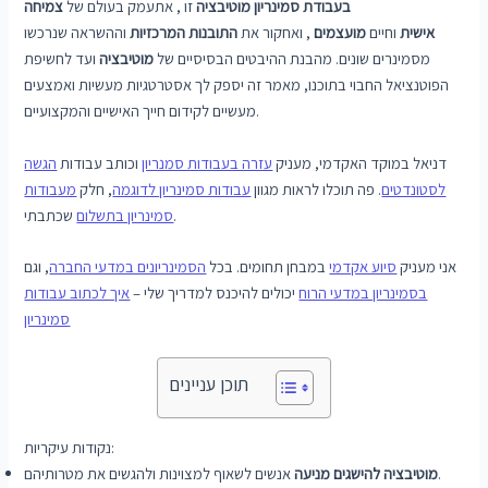
בעבודת סמינריון מוטיבציה
זו , אתעמק בעולם של
צמיחה
אישית
וחיים
מועצמים
, ואחקור את
התובנות המרכזיות
וההשראה שנרכשו
מסמינרים שונים. מהבנת ההיבטים הבסיסיים של
מוטיבציה
ועד לחשיפת
הפוטנציאל החבוי בתוכנו, מאמר זה יספק לך אסטרטגיות מעשיות ואמצעים
מעשיים לקידום חייך האישיים והמקצועיים.
דניאל במוקד האקדמי, מעניק
עזרה בעבודות סמנריון
וכותב עבודות
הגשה
לסטונדטים
. פה תוכלו לראות מגוון
עבודות סמינריון לדוגמה
, חלק
מעבודות
שכתבתי.
סמינריון בתשלום
אני מעניק
סיוע אקדמי
במבחן תחומים. בכל
הסמינריונים במדעי החברה
, וגם
בסמינריון במדעי הרוח
יכולים להיכנס למדריך שלי –
איך לכתוב עבודות
סמינריון
תוכן עניינים
נקודות עיקריות:
אנשים לשאוף למצוינות ולהגשים את מטרותיהם.
מוטיבציה להישגים
מניעה