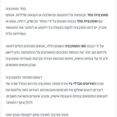
פחד מוטיבציה
מוטיבציית פחד
מבוססת על הימנעות מהשלכות או תוצאות שליליות. אנשים
עם
מוטיבציית פחד
גבוהה מונעים על ידי הפחד מכישלון, דחייה, עונש או
אובדן. יש להם מוטיבציה לנקוט בפעולה כדי למנוע או למזער את התוצאות
השליליות הללו.
על ידי הבנת
סוגי המוטיבציה
השונים הללו , אנשים ומנהיגים יכולים לזהות
ולרתום טוב יותר את הכוחות המניעים המשפיעים על ההתנהגות. ניתן ליישם
ידע זה על צמיחה אישית, פיתוח מנהיגות ויצירת סביבות מעוררות מוטיבציה
שבהן אנשים משגשגים.
דגשים מסמינר המוטיבציה
מרכז
האירועים מנדליי ביי
אירח סמינר מוטיבציה מדהים הכולל שורה של
דוברים ידועים שחלקו את חוכמתם ותובנותיהם. האירוע היווה פלטפורמה
לאנשים המחפשים צמיחה והעצמה אישית, ומציע שיעורים והשראה חשובים.
להלן עיקרי הסמינר:
סטיב פורבס: חשיבה מחוץ לקופסה ואמץ שינוי