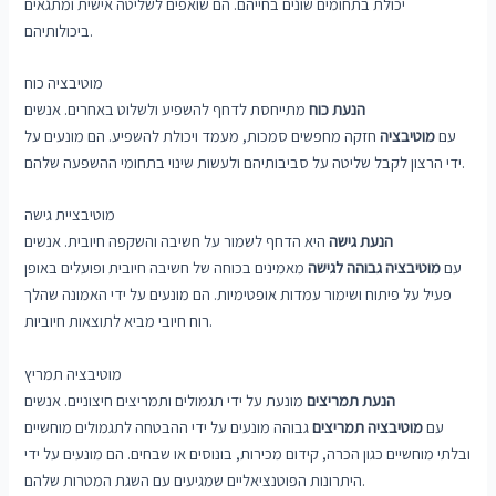
יכולת בתחומים שונים בחייהם. הם שואפים לשליטה אישית ומתגאים
ביכולותיהם.
מוטיבציה כוח
הנעת כוח
מתייחסת לדחף להשפיע ולשלוט באחרים. אנשים
עם
מוטיבציה
חזקה מחפשים סמכות, מעמד ויכולת להשפיע. הם מונעים על
ידי הרצון לקבל שליטה על סביבותיהם ולעשות שינוי בתחומי ההשפעה שלהם.
מוטיבציית גישה
הנעת גישה
היא הדחף לשמור על חשיבה והשקפה חיובית. אנשים
עם
מוטיבציה גבוהה לגישה
מאמינים בכוחה של חשיבה חיובית ופועלים באופן
פעיל על פיתוח ושימור עמדות אופטימיות. הם מונעים על ידי האמונה שהלך
רוח חיובי מביא לתוצאות חיוביות.
מוטיבציה תמריץ
הנעת תמריצים
מונעת על ידי תגמולים ותמריצים חיצוניים. אנשים
עם
מוטיבציה תמריצים
גבוהה מונעים על ידי ההבטחה לתגמולים מוחשיים
ובלתי מוחשיים כגון הכרה, קידום מכירות, בונוסים או שבחים. הם מונעים על ידי
היתרונות הפוטנציאליים שמגיעים עם השגת המטרות שלהם.