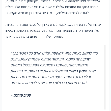
של
חשיבה מחוץ לקופסה
ואימוץ
שינוי
. כמנהיג עסקי ותיק ודמות משפיעה,
פורבס שיתף את התובנות שלו לגבי האופן שבו שני העקרונות הללו יכולים
להוביל לצמיחה והצלחה, הן מבחינה אישית והן מבחינה מקצועית.
יכולתו של פורבס
להתחבר לקהל
ניכרה לאורך כל נאומו. הנוכחות המצוינת
שלו, הסיפור המרתק וההגשה הכריזמטית שלו כבשו את הנוכחים, והבטיחו
שהמסר שלו הדהד אותם ברמה עמוקה יותר.
“כדי לחשוב באמת מחוץ לקופסה, עלינו קודם כל להכיר בכך
שהקופסה קיימת. זהו אזור הנוחות שמחזיק אותנו, חונק
חדשנות ומונע מאיתנו למצות את הפוטנציאל האמיתי
שלנו.
אימוץ השינוי
פירושו לחבק את אי הנוחות, אי הוודאות
והלא נודע. באותם רגעים של חוסר ודאות אנו מגלים את
ההזדמנויות הגדולות ביותר שלנו לצמיחה ולהצלחה”.
סטיב פורבס
–