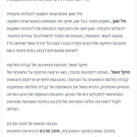
פיל טאון: אסטרטגיות השקעה להצלחה פיננסית
פיל טאון
, משקיע וסופר בעל שם, שיתף את מומחיותו באסטרטגיות השקעה
להצלחה פיננסית. טאון חשף את הטכניקות המוכחות שלו להפיכת השקעות
צנועות לעושר משמעותי, והעצים את הקהל להשתלט על עתידם הפיננסי.
התובנות החזקות שלו הציעו נקודת מבט רעננה על יצירת עושר ושימשו כזרז
לאנשים שמעוניינים לבנות בסיס פיננסי בטוח.
מייקל פאוול: מנהיגות והחשיבות של קבלת החלטות
מייקל פאוול
, מומחה למנהיגות מכובד, נשא הרצאה מרתקת על החשיבות של
קבלת החלטות והשפעתה על מנהיגות. באמצעות סיפורים מרתקים ודוגמאות
מהחיים האמיתיים, הדגיש פאוול את המשמעות של קבלת החלטות מתחשבות
המתאימות לחזון ולערכים של הארגון. התובנות העמוקות שלו נתנו השראה
לקהל לטפח את יכולות המנהיגות שלו ולבצע בחירות משפיעות שמניעות
הצלחה.
תובנות מנאומו של סטיב פורבס
במהלך נאומו בסמינר המוטיבציה,
סטיב פורבס
הדגיש את החשיבות