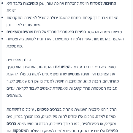
מחויבות למטרות
חיונית להצלחה ארוכת טווח, שכן
מוטיבציה
בלבד היא
זמנית.
הצבת אבני דרך קטנות וניתנות להשגה יכולה להוביל לצמיחה והתקדמות
משמעותית לאורך זמן.
.
מציאת שמחה והגשמה
פנימית היא מרכיב מרכזי של
חיים מונעים ומועצמים
השקעה בהתפתחות אישית ולמידה מתמשכת היא חיונית למוטיבציה וצמיחה
מתמשכת.
הבנת מוטיבציה
מוטיבציה היא כוח רב עוצמה
המניע את
ההתנהגות האנושית. הוא מקיף
את
הצרכים
והדחפים
הפנימיים
שדוחפים אנשים לנקוט בפעולה להשגת
מטרותיהם. הבנת מושג המוטיבציה חיונית למנהלים שכן הם שואפים ליצור
סביבה המטפחת פרודוקטיביות ומאפשרת לאנשים לעבוד לקראת יעדים
משותפים.
תהליך המוטיבציה האנושית מתחיל בצרכים
פנימיים
, שיכולים להשתנות
מאדם לאדם. צרכים אלו יכולים להיות פיזיולוגיים, כמו הצורך במזון, מים
ומקלט, או פסיכולוגיים, כמו הצורך בשייכות, הכרה ומימוש עצמי.
צרכים
פנימיים
אלו יוצרים מתח, המניעים אנשים לעסוק בפעולות
המספקות
את