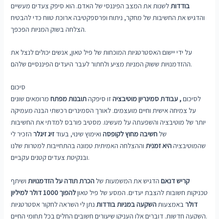
בודדות
לשנות את המצב הפיננסי של האדם. הוא סיפק צעדים מעשיים
והדגיש את החשיבות של מחקר, ניתוח ופרספקטיבה ארוכת טווח כדי להבטיח
הצלחה בשוק המניות הפכפך.
על ידי יישום האסטרטגיות המוכחות של פיל טאון, אנשים יכולים לנצל את
ההזדמנויות ששוק המניות מציע ולחתור לעבר היעדים הפיננסיים שלהם.
סיכום
לסיכום
,
עבודת סמינריון מוטיבציה
זו סיפקה
תובנות מפתח
מרומאים שונים
על צמיחה אישית וחיים מועצמים. לאורך הסמינרים רכשתי הבנה מעמיקה
יותר של מוטיבציה והשפעתה על מעשינו. מסטיב פורבס למדתי את החשיבות
של
חשיבה מחוץ לקופסה
ואימוץ שינוי, בעוד
זיג זיגלר
הזכיר לי
שהמוטיבציה
היא זמנית
וההצלחה האמיתית טמונה בהתחייבות למטרות שלנו
ובנקיטת צעדים קטנים עקביים.
קריש דנאם
הדגיש את המשמעות של
הכרת תודה על הזדמנויות
ושיתף
טכניקות חשובות להצבת יעדים. המסע של פיל טאון
להפוך 1000 דולר למיליון
דולר
באמצעות
השקעה במניות בודדות
נתן לי השראה לחקור אסטרטגיות
השקעה חדשות. דוברים אלו העניקו שיעורים חשובים החלים בכל תחומי החיים.