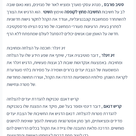
סטיב פורבס
, מנהיג עסקי מוערך ומוציא לאור של מגזינים, נשא נאום שובה
לב על חשיבות
החשיבה מחוץ לקופסה
ואימוץ
השינוי
. הוא הדגיש את הצורך
להשתחרר ממחשבות קונבנציונליות, ועודד את הקהל לחקור גישות חדשניות
לפתרון בעיות. הרעיונות מעוררי המחשבה של פורבס הציתו פרספקטיבה
חדשה על האופן שבו אנשים יכולים להסתגל לעולם שמתפתח ללא הרף.
זיג זיגלר: חוכמה על הצלחה ומחויבות
זיג זיגלר
, דובר מוטיבציה אגדי, שיתף את שפע הידע שלו על הצלחה
ומחויבות. באמצעות אנקדוטות שובות לב ועצות מעשיות, הדגיש זיגלר את
המשמעות של הצבת יעדים ברורים ושמירה על מסירות בלתי מעורערת
לקראת השגתן. מילותיו המשפיעות הדהדו את הקהל, ועוררו תחושה מחודשת
של מטרה ונחישות.
קריש דאנם: טכניקות להגדרת יעדים להצלחה
קריש דנאם
, דובר דינמי וסופר בעל שם, מיקד את המצגת שלו בטכניקות
להגדרת מטרות להצלחה. דנאם הדגיש את החשיבות של הצבת יעדים
מדידים ומציאותיים, תוך מתן אסטרטגיות מעשיות להפוך שאיפות להישגים
מוחשיים. הדרכה מלאת התובנה שלו ציידה את הקהל בכלים הדרושים להם
כדי ליצור מפת דרכים לצמיחתו האישית והמקצועית.