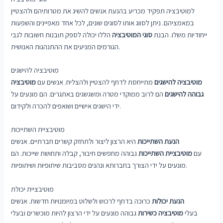
למוטיבציה תפקיד מכריע בהנעת אנשים להשיג את מטרותיהם ולהצטיין
במאמציהם. ניתן לסווג אותו לסוגים שונים, לכל אחד מאפיינים והשפעות
ייחודיות משלו. הבנת
סוגי המוטיבציה
הללו יכולה לספק תובנות חשובות לגבי
הגורמים המניעים את ההתנהגות האנושית.
מוטיבציה להישגים
מוטיבציה להישגים
מתייחסת לדחף להצטיין ולהצליח. אנשים עם
מוטיבציה
גבוהה להישגים
הם לרוב ממוקדי מטרה ומשגשגים באתגרים. הם מונעים על
ידי הישגים אישיים ושואפים להכרה ולקידום.
מוטיבציית השתייכות
הנעת השתייכות
היא הרצון ליצור ולתחזק קשרים חברתיים. אנשים
עם
מוטיבציית השתייכות
גבוהה מחפשים חיבור, קבלה ותחושת שייכות. הם
מונעים על ידי הצורך בחברותא ונהנים מסביבות שיתופיות ושיתופיות.
מוטיבציית יכולת
הנעת יכולות
כרוכה בדחף לרכוש ולשלוט במיומנויות חדשות. אנשים
בעלי
מוטיבציה כשירות
גבוהה מונעים על ידי הרצון להיות מוכשרים ובעלי