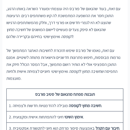
עם זאת, בעוד שהנאום של פורבס היה עוצמתי ומעורר השראה באותו הרגע,
התוכן חסר את ההשפעה המתמשכת לה קיוו משתתפים רבים. הרעיונות
שהוצגו לא היו לגמרי חדשים או פורצי דרך, וחלק מהמשתתפים הרגישו
שהנאום לא סיפק צעדים מעשיים ליישום המושגים של
חשיבה מחוץ
בחייהם ובקריירה שלהם.
לקופסה
ואימוץ
שינוי
עם זאת, נאומו של פורבס שימש תזכורת לחשיבות האתגר המתמשך של
נורמות מבוססות, חיפוש פתרונות חדשניים והישארות פתוחה לשינויים. אמנם
התוכן הספציפי אולי לא הותיר רושם מתמשך, אבל המסר הכולל חיזק את
התפיסה
שחשיבה מחוץ לקופסה
ואימוץ
שינוי
חיוניים לצמיחה אישית ולחיות
מועצמות.
תובנות מפתח מהנאום של סטיב פורבס
מובילה להזדמנויות חדשות ולצמיחה.
חשיבה מחוץ לקופסה
1.
חיוני להתפתחות אישית ומקצועית.
אימוץ השינוי
2.
באמצעות סיפור מרתק הוא חיוני לתקשורת אפקטיבית.
חיבור עם הקהל
3.