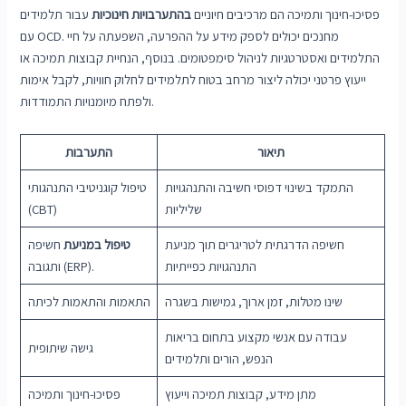
פסיכו-חינוך ותמיכה הם מרכיבים חיוניים
בהתערבויות חינוכיות
עבור תלמידים
עם OCD. מחנכים יכולים לספק מידע על ההפרעה, השפעתה על חיי
התלמידים ואסטרטגיות לניהול סימפטומים. בנוסף, הנחיית קבוצות תמיכה או
ייעוץ פרטני יכולה ליצור מרחב בטוח לתלמידים לחלוק חוויות, לקבל אימות
ולפתח מיומנויות התמודדות.
תיאור
התערבות
התמקד בשינוי דפוסי חשיבה והתנהגויות
טיפול קוגניטיבי התנהגותי
שליליות
(CBT)
חשיפה הדרגתית לטריגרים תוך מניעת
טיפול במניעת
חשיפה
התנהגויות כפייתיות
ותגובה (ERP).
שינו מטלות, זמן ארוך, גמישות בשגרה
התאמות והתאמות לכיתה
עבודה עם אנשי מקצוע בתחום בריאות
גישה שיתופית
הנפש, הורים ותלמידים
מתן מידע, קבוצות תמיכה וייעוץ
פסיכו-חינוך ותמיכה