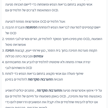
אנשי מקצוע בתחום בריאות הנפש ומשפחות כדי ליישם תוכניות מניעה
המותאמות לצרכים של תלמידים עם OCD.
אסטרטגיות מפתח למניעת OCD אצל תלמידים:
יישום קמפיינים למודעות לבריאות הנפש להפחתת
הסטיגמה
והגברת ההבנה
של OCD
מתן פסיכו-חינוך ממוקד לתלמידים, הורים ומורים לגבי תסמיני OCD, השפעות
ואפשרויות טיפול
הקמת מערכות תמיכה בתוך בית הספר, כגון שירותי ייעוץ, קבוצות
תמיכה
עמיתים
וסביבות כיתה מכילות
יצירת אווירה פתוחה ולא שיפוטית לתלמידים להביע את מחשבותיהם
ורגשותיהם לגבי OCD
שיתוף פעולה עם אנשי מקצוע בתחום בריאות הנפש כדי לפתח
תוכניות
התערבות מוקדמות
לתלמידים בסיכון
על ידי אימוץ אסטרטגיות מניעה
והתערבות מוקדמת
, מחנכים יכולים להשפיע
באופן משמעותי על חייהם של תלמידים עם OCD. באמצעות מודעות ותמיכה,
אנו יכולים להבטיח שתלמידים אלה יקבלו את המשאבים הדרושים להם כדי
לשגשג אקדמית, חברתית ורגשית.