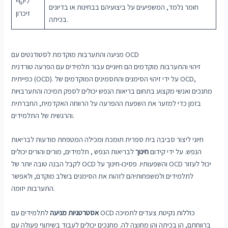
ליקויי
חומר נלמד, המשפיעים על ביצועיהם בבחינות או בדיונים
זיכרון
בכיתה.
מניעה והתערבות מוקדמת לסטודנטים עם OCD
זיהוי והתערבות מוקדמים הם חיוניים עבור תלמידים עם הפרעה טורדנית
כפייתית (OCD). על ידי זיהוי הסימנים והתסמינים המוקדמים של OCD,
מחנכים ואנשי מקצוע בתחום בריאות הנפש יכולים לספק תמיכה והתערבויות
בזמן כדי למזער את השפעת ההפרעה על הרווחה האקדמית, החברתית
והרגשית של התלמידים.
חיוני ליצור סביבה בית ספרית תומכת ומכילה המטפחת מודעות לבריאות
הנפש. על ידי קידום
חינוך
לבריאות הנפש , תלמידים, מורים והורים יכולים
לקבל הבנה טובה יותר של OCD והשפעותיו. פסיכו-חינוך על OCD יכול לעזור
לתלמידים ולמשפחותיהם לזהות את הסימנים בשלב מוקדם, ולאפשר
התערבות יזומה.
אסטרטגיות מניעה
לתלמידים עם OCD כוללות נקיטת צעדים לתמיכה
ברווחתם, הן בכיתה והן מחוצה לה. מחנכים יכולים לעבוד בשיתוף פעולה עם