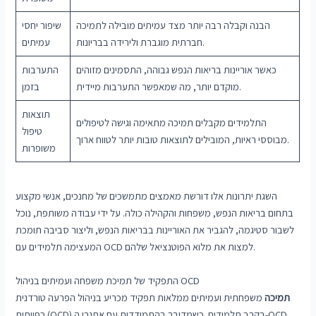
הבנה וקבלה רבה יותר מצד עמיתים מובילה לתמיכה
שיפור יחסי
חברתית מוגברת ולירידה בבריונות.
עמיתים
כאשר אוריינות בריאות הנפש גבוהה, התסמינים מזוהים
התערבות
מוקדם יותר, מה שמאפשר התערבות מיידית.
בזמן
תוצאות
התלמידים מקבלים תמיכה מתאימה וגישה לטיפולים
טיפול
מבוססי ראיות, המובילים לתוצאות טובות יותר לטווח ארוך.
משופרות
השגת יתרונות אלו דורשת מאמצים מתמשכים של מחנכים, אנשי מקצוע
בתחום בריאות הנפש, משפחות והקהילה כולה. על ידי עבודה משותפת, נוכל
לשבור סטיגמה, להגביר את האוריינות בבריאות הנפש, וליצור סביבה תומכת
המעצימה תלמידים עם OCD למצות את מלוא הפוטנציאל שלהם.
התפקיד של תמיכת משפחה ועמיתים בניהול OCD
תמיכה
משפחתית ועמיתים ממלאות תפקיד מכריע בניהול הפרעה טורדנית
כפייתית (OCD) בקרב תלמידים. כשמדובר בהתמודדות עם אתגרי ה-OCD,