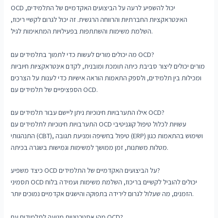
OCD יכול להשפיע לרעה על הביצועים האקדמיים של התלמידים,
האינטראקציות החברתיות והרווחה הרגשית. זה יכול לגרום לקשיי ריכוז,
השלמת משימות והשתתפות בפעילויות המתאימות לגיל.
מה יכולים מורים לעשות כדי לתמוך בתלמידים עם OCD?
מורים יכולים ליצור סביבת כיתה תומכת ומובנית, לקדם אינטראקציות חיוביות
ומכילות בין תלמידים, ולספק התאמות הוראה אישיות כדי לענות על הצרכים
הספציפיים של תלמידים עם OCD.
אילו התערבויות חינוכיות ניתן ליישם עבור תלמידים עם OCD?
התערבויות חינוכיות לתלמידים עם OCD עשויות לכלול טיפול קוגניטיבי
התנהגותי (CBT), טיפול בחשיפה ומניעת תגובה (ERP) ושימוש בהתאמות כגון
מטלות משתנות, זמן ממושך למשימות וגמישות בשגרה בכיתה.
כיצד משפיע OCD על הביצועים האקדמיים של התלמידים?
תסמיני OCD יכולים להוביל לקשיים בריכוז, השלמת משימות ועמידה בלוח
הזמנים, מה שעלול לגרום לירידה בתפוקה והישגים אקדמיים נמוכים יותר.
מהן אסטרטגיות מניעה לתלמידים עם OCD?