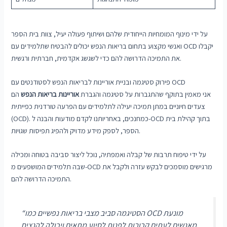
על ידי מינוף המומחיות הייחודית שלהם ושיתוף פעולה יעיל, צוות בית הספר
ואנשי מקצוע בתחום בריאות הנפש יכולים להבטיח שתלמידים עם OCD יקבלו
את התמיכה הדרושה להם כדי לשגשג אקדמית, חברתית ורגשית.
פירוק סטיגמה ובניית אוריינות לבריאות הנפש לסטודנטים עם OCD
אני מאמין בתוקף שהתגברות על סטיגמה והגברת
אוריינות בריאות הנפש
הם
צעדים חיוניים במתן תמיכה יעילה לתלמידים עם הפרעה טורדנית כפייתית
(OCD). כמחנכים, באחריותנו לקדם מודעות והבנה ל-OCD בתוך קהילת בית
הספר, לספק מידע מדויק ולהפיג תפיסות שגויות.
על ידי טיפוח תרבות של קבלה ואמפתיה, נוכל ליצור סביבה בטוחה ומכילה
שבה תלמידים המושפעים מ-OCD מרגישים מוסמכים לבקש עזרה ולקבל את
התמיכה הדרושה להם.
“הסטיגמה סביב מצבי בריאות נפשיים כמו OCD מונעת
מאנשים לעתים קרובות לפנות לסיוע מתאים ויכולה להנציח