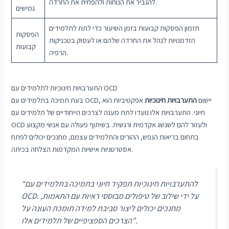
להגביר את הנוחות ולהפחית את החרדה.
גמישים
תזמון הפסקות קבועות בזמן השיעור כדי לתת לתלמידים
הפסקות
הזדמנויות לנהל את החרדה שלהם או לעסוק בטכניקות
קבועות
הרפיה.
התערבויות חינוכיות לתלמידים עם OCD
בעת תמיכה בתלמידים עם OCD, יישום
התערבויות חינוכיות
אפקטיביות הוא
חיוני. התערבויות אלו נועדו לתת מענה לצרכים הייחודיים של תלמידים עם
OCD ולעזור להם לשגשג אקדמית ורגשית. בשיתוף פעולה עם אנשי מקצוע
בתחום בריאות הנפש, ההורים והתלמידים עצמם, מחנכים יכולים לפתח
אסטרטגיות אישיות המקדמות הצלחה בכיתה.
“להתערבויות חינוכיות תפקיד חיוני בתמיכה בתלמידים עם
OCD. על ידי שילוב של טיפולים מבוססי ראיות עם התאמות,
מחנכים יכולים ליצור סביבת למידה תומכת העונה על
הצרכים הספציפיים של תלמידים אלו”.