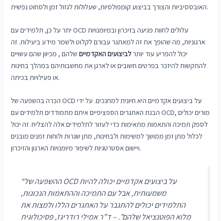
האובססיביות והצורך בביצוע קומפולסיות, שעלולות לגזול זמן ולסחוט נפשית.
יתר על כן, תלמידים עם OCD עלולים לחוות פגיעה בזיכרון ובמיומנויות
ארגוניות, מה שהופך את זה למאתגר עבורם לקלוט ולשמר מידע ביעילות. זה
יכול להפריע עוד יותר
לביצועים האקדמיים
שלהם , מכיוון שהם עשויים
להתקשות להיזכר בפרטים חשובים או לארגן את מחשבותיהם במהלך בחינות
או פעילויות בכיתה.
הכרה בהשפעה של OCD על ביצועים אקדמיים היא חיונית למחנכים. על ידי
הבנת האתגרים הספציפיים איתם מתמודדים תלמידים עם OCD, מורים יכולים
לספק תמיכה והתאמות מתאימות כדי לעזור לתלמידים אלה להצליח. זה יכול
לכלול מתן זמן ממושך למשימות ולבחינות, מתן שגרות ולוחות זמנים מובנים
ויישום אסטרטגיות לשיפור מיומנויות הארגון והזיכרון.
“ההשפעה של OCD על ביצועים אקדמיים יכולה להיות
משמעותית, אבל עם התמיכה וההתאמות הנכונות,
התלמידים יכולים להתגבר על האתגרים הללו ולמצות את
מלוא הפוטנציאל שלהם”. – ד”ר אמילי רודריגז, פסיכולוגית