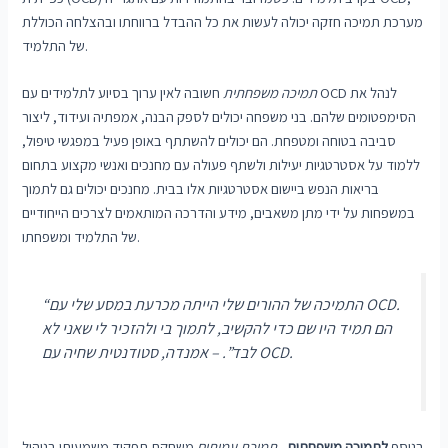
מערכת תמיכה חזקה יכולה לעשות את כל ההבדל ברווחתו ובהצלחה הכוללת
של התלמיד.
תמיכה משפחתית
חשובה לאין ערוך בסיוע לתלמידים עם OCD לנהל את
הסימפטומים שלהם. בני משפחה יכולים לספק הבנה, אמפתיה ועידוד, ליצור
סביבה בטוחה ומטפחת. הם יכולים להשתתף באופן פעיל במפגשי טיפול,
ללמוד על אסטרטגיות יעילות ולשתף פעולה עם מחנכים ואנשי מקצוע בתחום
בריאות הנפש ביישום אסטרטגיות אלו בבית. מחנכים יכולים גם לתמוך
במשפחות על ידי מתן משאבים, מידע והדרכה המותאמים לצרכים הייחודיים
של התלמיד ומשפחתו.
“התמיכה של ההורים שלי הייתה מכרעת במסע שלי עם OCD.
הם תמיד היו שם כדי להקשיב, לתמוך בי ולהזכיר לי שאני לא
– אמנדה, סטודנטית שחיה עם OCD.
לבד”.
בנוסף
לתמיכה משפחתית
,
תמיכת עמיתים
משחקת תפקיד משמעותי בניהול