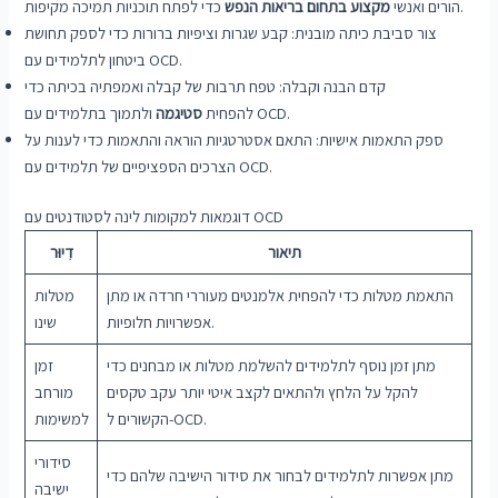
כדי לפתח תוכניות תמיכה מקיפות.
הורים ואנשי
מקצוע בתחום בריאות הנפש
צור סביבת כיתה מובנית: קבע שגרות וציפיות ברורות כדי לספק תחושת
ביטחון לתלמידים עם OCD.
קדם הבנה וקבלה: טפח תרבות של קבלה ואמפתיה בכיתה כדי
ולתמוך בתלמידים עם OCD.
להפחית
סטיגמה
ספק התאמות אישיות: התאם אסטרטגיות הוראה והתאמות כדי לענות על
הצרכים הספציפיים של תלמידים עם OCD.
דוגמאות למקומות לינה לסטודנטים עם OCD
תיאור
דִיוּר
התאמת מטלות כדי להפחית אלמנטים מעוררי חרדה או מתן
מטלות
אפשרויות חלופיות.
שינו
מתן זמן נוסף לתלמידים להשלמת מטלות או מבחנים כדי
זמן
להקל על הלחץ ולהתאים לקצב איטי יותר עקב טקסים
מורחב
הקשורים ל-OCD.
למשימות
סידורי
מתן אפשרות לתלמידים לבחור את סידור הישיבה שלהם כדי
ישיבה