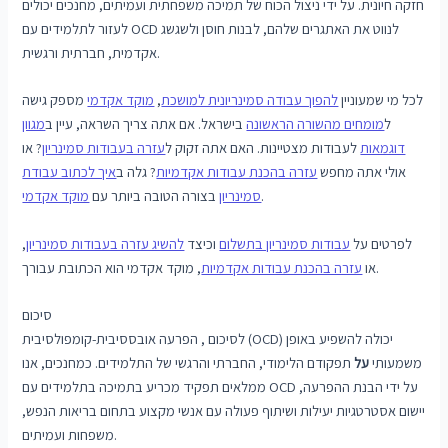
חזקה חיונית. על ידי ניצול הכוח של תמיכה משפחתית ועמיתים, מחנכים יכולים
לעזור לתלמידים עם OCD לנווט את האתגרים שלהם, לבנות חוסן ולשגשג
אקדמית, חברתית ורגשית.
לכל מי שמעוניין
להפוך עבודה סמינריונית למושכת
,
מוקד אקדמי
מספק גישה
ל
מומחים מהשורה הראשונה
בישראל. אם אתה צריך השראה, עיין ב
מגוון
דוגמאות
לעבודות מצטיינות. האם אתה זקוק ל
עזרה בעבודות סמינריון
? או
אולי אתה מחפש
עזרה בהכנת עבודות אקדמיות
? גלה ב
איך לכתוב עבודת
.
סמינריון
בצורה הטובה ביותר עם
מוקד אקדמי
לפרטים על
עבודות סמינריון בתשלום
וכיצד
להשיג עזרה בעבודות סמינריון
,
, מוקד אקדמי הוא הכתובת עבורך.
או
עזרה בהכנת עבודות אקדמיות
סיכום
לסיכום , הפרעה אובססיבית-קומפולסיבית (OCD) יכולה להשפיע באופן
משמעותי
על
תפקודם הלימודי, החברתי והרגשי של התלמידים. כמחנכים, אנו
ממלאים תפקיד מכריע בתמיכה בתלמידים עם OCD על ידי הבנת ההפרעה,
יישום אסטרטגיות יעילות ושיתוף פעולה עם אנשי מקצוע בתחום בריאות הנפש,
משפחות ועמיתים.