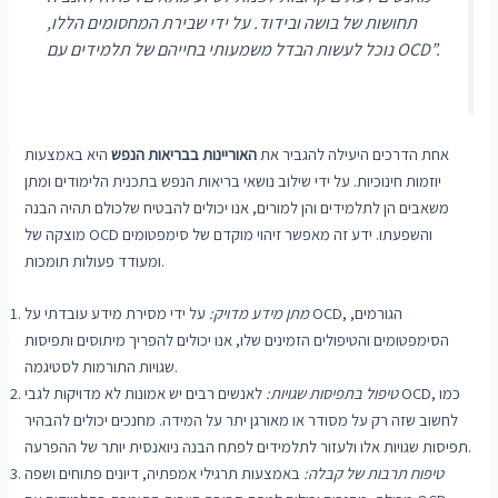
תחושות של בושה ובידוד. על ידי שבירת המחסומים הללו,
נוכל לעשות הבדל משמעותי בחייהם של תלמידים עם OCD”.
אחת הדרכים היעילה להגביר את
האוריינות בבריאות הנפש
היא באמצעות
יוזמות חינוכיות. על ידי שילוב נושאי בריאות הנפש בתכנית הלימודים ומתן
משאבים הן לתלמידים והן למורים, אנו יכולים להבטיח שלכולם תהיה הבנה
מוצקה של OCD והשפעתו. ידע זה מאפשר זיהוי מוקדם של סימפטומים
ומעודד פעולות תומכות.
מתן מידע מדויק:
על ידי מסירת מידע עובדתי על OCD, הגורמים,
הסימפטומים והטיפולים הזמינים שלו, אנו יכולים להפריך מיתוסים ותפיסות
שגויות התורמות לסטיגמה.
טיפול בתפיסות שגויות:
לאנשים רבים יש אמונות לא מדויקות לגבי OCD, כמו
לחשוב שזה רק על מסודר או מאורגן יתר על המידה. מחנכים יכולים להבהיר
תפיסות שגויות אלו ולעזור לתלמידים לפתח הבנה ניואנסית יותר של ההפרעה.
טיפוח תרבות של קבלה:
באמצעות תרגילי אמפתיה, דיונים פתוחים ושפה