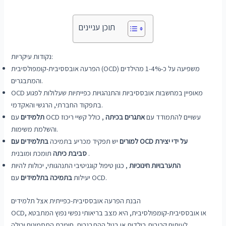
תוכן עניינים
נקודות עיקריות:
הפרעה אובססיבית-קומפולסיבית (OCD) משפיעה על כ-1-4% מהילדים
והמתבגרים.
OCD מאופיין במחשבות אובססיביות והתנהגויות כפייתיות שעלולות לפגוע
בתפקוד החברתי, הרגשי והאקדמי.
עם OCD עשויים להתמודד עם
אתגרים
בכיתה
, כולל קשיי ריכוז
תלמידים
והשלמת משימות.
למורים
יש תפקיד מכריע בתמיכה
בתלמידים עם OCD על ידי יצירת
תומכת ומובנית .
סביבת
כיתה
התערבויות חינוכיות
, כגון טיפול קוגניטיבי התנהגותי, יכולות להיות
עם OCD.
יעילות
בתמיכה בתלמידים
הבנת הפרעה אובססיבית-כפייתית אצל תלמידים
OCD, או אובססיבית-קומפולסיבית, היא מצב בריאותי נפשי נפוץ המתבטא
לעיתים קרובות בילדות או בגיל ההתבגרות. חומרת התסמינים יכולה