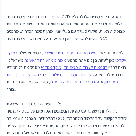
התערבויות חינוכיות לתלמידים עם OCD מסייעות לתלמידים אלו להצליח
בלימודים ולנהל את הסימפטומים שלהם ביעילות. על ידי יישום אסטרטגיות
מבוססות ראיות, שיתוף פעולה עם בעלי עניין ומתן תמיכה הכרחית, מחנכים
יכולים להשפיע באופן משמעותי על חייהם של תלמידים עם OCD.
למידע נוסף על
הפיכת עבודה סמינריונית למושכת
, המומחים שלנו ב
מוקד
אקדמי
כאן לעזור. בין אם אתה מחפש
מומחים מהשורה הראשונה
בישראל או
רוצה להבין
דוגמאות לעבודות מצטיינות
,
מוקד אקדמי
מספק את כל המידע
הנדרש. לפרטים על
עבודות סמינריון בתשלום
וכיצד
להשיג עזרה בעבודות
סמינריון
, או
עזרה בהכנת עבודות אקדמיות
, מוקד אקדמי הוא הכתובת
עבורך.
השפעת OCD על ביצועים אקדמיים
לתסמיני OCD יכולה להיות השפעה עמוקה על
הביצועים האקדמיים
של
התלמידים . האתגרים שמציבה OCD יכולים להקשות על התלמידים להתרכז,
להשלים משימות ולהישאר בלוח הזמנים, מה שמוביל לירידה בפריון והישגים
אקדמיים נמוכים יותר. קשיים אלו הם לרוב תוצאה של המחשבות