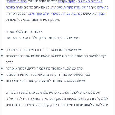
לעבודות מצטיינות
?
מוקד אקדמי
כולל גם מידע חיוני על
עבודות סמינריון
בתשלום
ואיך
להשיג עזרה מקורית ואיכותית
. בין אם אתם צריכים
עזרה בהכנת
עבודות
או טיפים ל
כתיבת עבודת סמינריון שלב אחר שלב
, הפלטפורמה הזו
מספקת מידע חשוב ומעשי לכל סטודנט.
תסמיני OCD אצל תלמידים
סטודנטים עם OCD עשויים להפגין מגוון תסמינים, כולל:
אובססיות:
מחשבות או פחדים חודרניים הגורמים למצוקה
קומפולסיות:
התנהגויות חוזרות ונשנות או מעשים נפשיים שמטרתם להפחית
חרדה
פחד מזיהום:
דאגה מוגזמת לגבי חיידקים, לכלוך או מחלה
צורך בסימטריה:
צורך חזק שדברים יהיו בסדר או סידור ספציפי
מחשבות טאבו:
מחשבות לא הולמות, מטרידות או תוקפניות
תסמינים אלו יכולים להשפיע באופן משמעותי על יכולתם של התלמידים
להתרכז, לבצע משימות ולעסוק בפעילויות המתאימות לגיל. יתר על כן, OCD
חברתיים כמו בריונות, קורבנות עמיתים והדרה חברתית.
יכול להוביל
לאתגרים