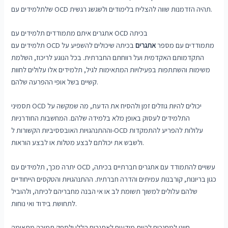
שלתלמידים עם OCD תהיה הזדמנות שווה להצליח בלימודים ולשגשג רגשית.
אתגרים איתם מתמודדים תלמידים עם OCD בכיתה
תלמידים עם OCD מתמודדים עם מספר
אתגרים
בכיתה שיכולים להשפיע על
התקדמותם האקדמית ועל רווחתם החברתית. בכל הנוגע לריכוז, השלמת
משימות והשתתפות בפעילויות המתאימות לגיל, תלמידים אלו עלולים לחוות
קשיים בשל אופי ההפרעה שלהם.
תסמיני OCD יכולים להיות גוזלים זמן ולהסיח את הדעת, מה שמקשה על
התלמידים לעסוק באופן מלא בלמידה שלהם. המחשבות החודרניות
וההתנהגויות האובססיביות הקשורות ל-OCD עלולות להפריע להתמקדות
ולשבש את יכולתם לבצע מטלות או לבצע הוראות.
יתרה מכך, תלמידים עם OCD עשויים להתמודד עם אתגרים חברתיים בכיתה,
כגון בריונות, קורבנות עמיתים והדרה חברתית. ההתנהגויות והטקסים הייחודיים
שלהם עלולים למשוך תשומת לב או אי הבנה מחבריהם לכיתה, ולהוביל
לתחושת בידוד ואי נוחות.
חיוני למחנכים להיות מודעים לאתגרים הללו ולספק תמיכה מתאימה