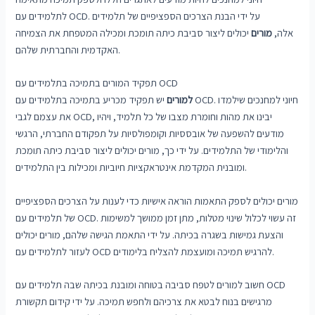
לתלמידים עם OCD. על ידי הבנת הצרכים הספציפיים של תלמידים
אלה,
מורים
יכולים ליצור סביבת כיתה תומכת ומכילה המטפחת את הצמיחה
האקדמית והחברתית שלהם.
תפקיד המורים בתמיכה בתלמידים עם OCD
למורים
יש תפקיד מכריע בתמיכה בתלמידים עם OCD. חיוני למחנכים שילמדו
את עצמם לגבי OCD, יבינו את מהות וחומרת מצבו של כל תלמיד, ויהיו
מודעים להשפעה של אובססיות וקומפולסיות על תפקודם החברתי, הרגשי
והלימודי של התלמידים. על ידי כך, מורים יכולים ליצור סביבת כיתה תומכת
ומובנית המקדמת אינטראקציות חיוביות ומכילות בין התלמידים.
מורים יכולים לספק התאמות הוראה אישיות כדי לענות על הצרכים הספציפיים
של תלמידים עם OCD. זה עשוי לכלול שינוי מטלות, מתן זמן ממושך למשימות
והצעת גמישות בשגרה בכיתה. על ידי התאמת הגישה שלהם, מורים יכולים
לעזור לתלמידים עם OCD להרגיש תמיכה ומועצמת להצליח בלימודים.
חשוב למורים לטפח סביבה בטוחה ומובנת בכיתה שבה תלמידים עם OCD
מרגישים בנוח לבטא את צרכיהם ולחפש תמיכה. על ידי קידום תקשורת