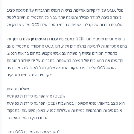
על ידי קידום אוריינות בריאות הנפש והתגברות על סטיגמה סביב OCD, נוכל
ליצור סביבת למידה מכילה ותומכת יותר עבור כל התלמידים. חשוב לספק
מידע מדויק על OCD ולטפח תרבות של קבלה ואמפתיה בבתי הספר שלנו.
, בחנו אתגרים שונים איתם
OCD
שלנו בחינוך על
באמצעות
עבודת הסמינריון
מתמודדים תלמידים עם OCD, בחנו אסטרטגיות לתמיכה בתלמידים אלה, דנו
בתפקיד המורים ובשיתוף פעולה עם אנשי מקצוע בתחום בריאות הנפש,
והדגשנו את החשיבות של תמיכה במשפחה ובחברים. על ידי שילוב התובנות
הללו בפרקטיקות ההוראה שלנו, נוכל לעזור לתלמידים עם OCD לשגשג
אקדמית ולנהל חיים מספקים.
שאלות נפוצות
מהי הפרעה טורדנית כפייתית (OCD)?
הפרעה טורדנית כפייתית (OCD) היא מצב בריאותי נפשי המאופיין במחשבות
אובססיביות והתנהגויות כפייתיות שעלולות לפגוע באופן משמעותי בתפקוד
החברתי, הרגשי והאקדמי.
כיצד OCD משפיע על התלמידים?