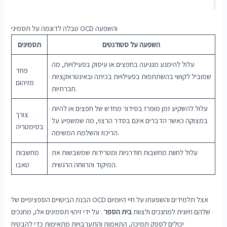
טבלה לדוגמה על תסמיני OCD והשפעה
השפעה על סטודנטים
תסמינים
עלול להימנע מנגיעה בחפצים או עיסוק בפעילויות, מה
פחד
שמוביל לקושי בהשתתפות בפעילויות בכיתה ובאינטראקציות
מזיהום
חברתיות.
עלול להשקיע זמן מופרז בסידור מחדש של חפצים או להיות
צורך
במצוקה כאשר הדברים אינם בסדר הרצוי, מה שמשפיע על
בסימטריה
הריכוז והשלמת המשימה.
עלול לחוות מחשבות חודרניות ומטרידות שמשבשות את
מחשבות
המיקוד והרווחה הרגשית.
טאבו
הבנת הביטויים הספציפיים של OCD אצל תלמידים והשפעתו על חיי היומיום
שלהם חיונית למחנכים ולצוות
בית הספר
. על ידי זיהוי תסמינים אלו, מחנכים
יכולים לספק תמיכה, התאמות והתערבויות מתאימות כדי להבטיח