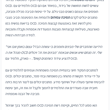
OCD. תלמידים עם OCD עשויים לחוות תחושות של בידוד, במיוחד אם הם
תופסים את עצמם כשונים מבני גילם. על ידי טיפוח סביבה מכילה ומבינה,
מחנכים יכולים לקדם
תמיכת עמיתים
ולהפחית את הסטיגמה סביב מצבי
בריאות נפשית כמו OCD. ניתן להשיג זאת באמצעות קבוצות תמיכה
מאורגנות, פעילויות קבוצתיות מובנות המעודדות אמפתיה וקבלה ותוכניות
למידה חברתית-רגשית.
“הידיעה שהחברים שלי מבינים ותומכים בי עשתה הבדל עצום באופן שבו אני
מנהל את ה-OCD שלי. זה מנחם שיש אנשים שבאמת ‘מבינים את זה’ ויכולים
– מארק, תלמיד עם OCD.
להציע עידוד כשזמנים קשים”.
למחנכים תפקיד חיוני בהנחיית תמיכה משפחתית ועמיתים לתלמידים עם
OCD. על ידי עידוד תקשורת פתוחה בין משפחות ובתי ספר, מחנכים יכולים
להבטיח שיתוף פעולה יעיל ושיתוף מידע. מחנכים יכולים גם ליצור תרבות כיתה
חיובית שבה מעודדים את התלמידים לתמוך ולקבל זה את זה, תוך טיפוח
סביבה של הבנה ואמפתיה.
חשוב להכיר בכך שניהול OCD הוא מסע לכל החיים, וקיימת רשת תמיכה