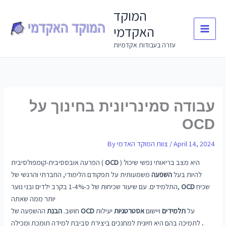
Skip
המוקד
to
האקדמי
content
עזרה בעבודות אקדמיות
עבודה סמינריונית בחינוך על
OCD
April 14, 2024
/
צוות המוקד האדמי
By
) היא מצב בריאותי נפשי שיכול
OCD
הפרעה אובססיבית-קומפולסיבית (
להיות בעל
השפעה
משמעותית על תפקודם הלימודי, החברתי והרגשי של
שכיח
OCD
התלמידים. עם שיעור שכיחות של כ-1-4% בקרב ילדים ובני נוער,
יותר ממה שאתה
על
תלמידים
ויישום
אסטרטגיות
יעילות
OCD
ההשפעה של
חושב.
הבנת
.
לתמיכה בהם היא חיונית למחנכים ביצירת סביבת למידה תומכת ומכילה