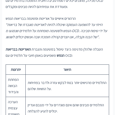
מכילה, מחנכים יכולים לטפח סביבה חיובית התומכת בתלמידים עם OCD
ומעודדת את עמיתיהם להיות מבינים ומקבלים.
הרהורים אישיים על אוריינות וסטיגמה בבריאות הנפש
“הייתי עד להשפעה העמוקה שיכולה להיות לאוריינות מוגברת של בריאות
הנפש ולסטיגמה מופחתת על תלמידים שנפגעו מ-OCD. על ידי טיפוח סביבה
של הבנה וקבלה, אנו יוצרים קהילה תומכת שבה אנשים יכולים לשגשג”.
הטבלה שלהלן מדגימה כיצד טיפול בסטיגמה והגברת
האוריינות בבריאות
משפיעים באופן חיובי על תלמידים עם OCD:
הנפש
תיאור
יתרונות
הפחתת
התלמידים מרגישים יותר בנוח לבקש עזרה ולדבר בפתיחות
הבושה
על החוויות שלהם.
והבידוד
הערכה
התלמידים מבינים שהם אינם מוגדרים על ידי מצבם ועדיין
עצמית
יכולים להגיע להצלחה.
משופרת