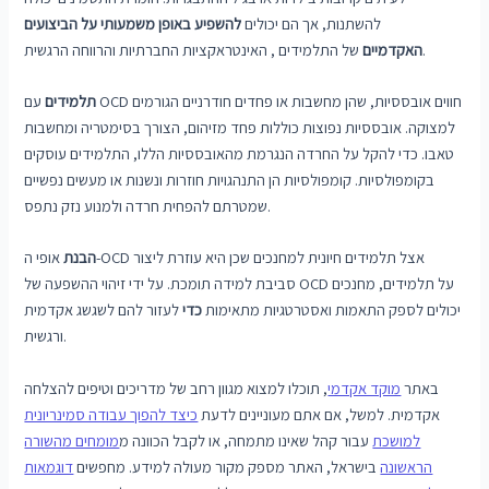
להשתנות, אך הם יכולים
להשפיע באופן משמעותי על
הביצועים
של התלמידים , האינטראקציות החברתיות והרווחה הרגשית.
האקדמיים
תלמידים
עם OCD חווים אובססיות, שהן מחשבות או פחדים חודרניים הגורמים
למצוקה. אובססיות נפוצות כוללות פחד מזיהום, הצורך בסימטריה ומחשבות
טאבו. כדי להקל על החרדה הנגרמת מהאובססיות הללו, התלמידים עוסקים
בקומפולסיות. קומפולסיות הן התנהגויות חוזרות ונשנות או מעשים נפשיים
שמטרתם להפחית חרדה ולמנוע נזק נתפס.
הבנת
אופי ה-OCD אצל תלמידים חיונית למחנכים שכן היא עוזרת ליצור
סביבת למידה תומכת. על ידי זיהוי ההשפעה של OCD על תלמידים, מחנכים
יכולים לספק התאמות ואסטרטגיות מתאימות
כדי
לעזור להם לשגשג אקדמית
ורגשית.
באתר
מוקד אקדמי
, תוכלו למצוא מגוון רחב של מדריכים וטיפים להצלחה
אקדמית. למשל, אם אתם מעוניינים לדעת
כיצד להפוך עבודה סמינריונית
למושכת
עבור קהל שאינו מתמחה, או לקבל הכוונה מ
מומחים מהשורה
הראשונה
בישראל, האתר מספק מקור מעולה למידע. מחפשים
דוגמאות