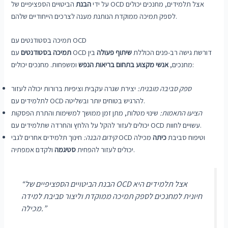
על ידי
הבנת
הביטויים הספציפיים של OCD אצל תלמידים, מחנכים יכולים
לספק תמיכה ממוקדת הנותנת מענה לצרכים הייחודיים שלהם.
תמיכה בסטודנטים עם OCD
עם OCD דורשת גישה רב-פנים הכוללת
שיתוף פעולה
בין
תמיכה בסטודנטים
ומשפחות. מחנכים יכולים:
מחנכים,
אנשי מקצוע בתחום בריאות הנפש
ספק סביבה מובנית:
יצירת שגרה עקבית וציפיות ברורות יכולה לעזור
לתלמידים עם OCD להרגיש בטוחים יותר ובשליטה.
הציעו התאמות:
שינוי מטלות, מתן זמן ממושך למשימות והתרת הפסקות
יכולים לעזור להקל על הלחץ והחרדה שתלמידים עם OCD עשויים לחוות.
חינוך תלמידים אחרים לגבי OCD וטיפוח סביבת
כיתה
מכילה
קידום הבנה:
ולקדם אמפתיה.
יכולים לעזור להפחית
סטיגמה
“הבנת הביטויים הספציפיים של OCD אצל תלמידים היא
חיונית למחנכים לספק תמיכה ממוקדת וליצור סביבת למידה
מכילה.”