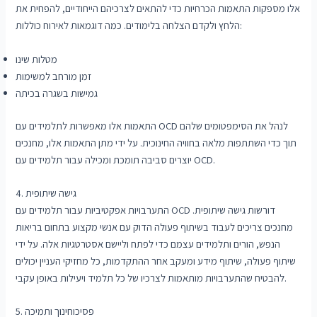
אלו מספקות התאמות הכרחיות כדי להתאים לצרכיהם הייחודיים, להפחית את
הלחץ ולקדם הצלחה בלימודים. כמה דוגמאות לאירוח כוללות:
מטלות שינו
זמן מורחב למשימות
גמישות בשגרה בכיתה
התאמות אלו מאפשרות לתלמידים עם OCD לנהל את הסימפטומים שלהם
תוך כדי השתתפות מלאה בחוויה החינוכית. על ידי מתן התאמות אלו, מחנכים
יוצרים סביבה תומכת ומכילה עבור תלמידים עם OCD.
4. גישה שיתופית
התערבויות אפקטיביות עבור תלמידים עם OCD דורשות גישה שיתופית.
מחנכים צריכים לעבוד בשיתוף פעולה הדוק עם אנשי מקצוע בתחום בריאות
הנפש, הורים ותלמידים עצמם כדי לפתח וליישם אסטרטגיות אלה. על ידי
שיתוף פעולה, שיתוף מידע ומעקב אחר ההתקדמות, כל מחזיקי העניין יכולים
להבטיח שהתערבויות מותאמות לצרכיו של כל תלמיד ויעילות באופן עקבי.
5. פסיכוחינוך ותמיכה