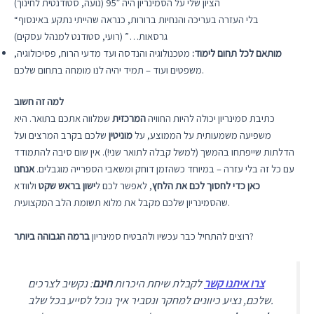
הציון שלי על הסמינריון היה 95″ (נועה, סטודנטית לחינוך)
“בלי העזרה בעריכה והנחיות ברורות, כנראה שהייתי נתקע באינסוף
גרסאות…” (רועי, סטודנט למנהל עסקים)
מותאם לכל תחום לימוד:
מטכנולוגיה והנדסה ועד מדעי הרוח, פסיכולוגיה,
משפטים ועוד – תמיד יהיה לנו מומחה בתחום שלכם.
למה זה חשוב
כתיבת סמינריון יכולה להיות החוויה
המרכזית
שמלווה אתכם בתואר. היא
משפיעה משמעותית על הממוצע, על
מוניטין
שלכם בקרב המרצים ועל
הדלתות שייפתחו בהמשך (למשל קבלה לתואר שני!). אין שום סיבה להתמודד
עם כל זה בלי עזרה – במיוחד כשהזמן דוחק ומשאבי הספרייה מוגבלים.
אנחנו
כאן כדי לחסוך לכם את הלחץ
, לאפשר לכם ל
ישון בראש שקט
ולוודא
שהסמינריון שלכם מקבל את מלוא תשומת הלב המקצועית.
?
רוצים להתחיל כבר עכשיו ולהבטיח סמינריון
ברמה הגבוהה ביותר
צרו איתנו קשר
לקבלת שיחת היכרות
חינם
: נקשיב לצרכים
שלכם, נציע כיוונים למחקר ונסביר איך נוכל לסייע בכל שלב.