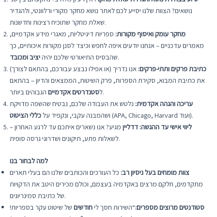
נושאים? הצוות שלנו יסייע לכם לאתר נושא מחקר מקורי ורלוונטי, ולהגדיר
שאלת מחקר שתוכיח רצינות וחדשנות.
מחקר עומק ואיסוף מקורות:
ספריות דיגיטליות, מאגרי מידע אקדמיים,
מאמרים עדכניים – אנחנו יודעים איפה לחפש וכיצד לסנן מקורות איכותיים, כך
.
שהבסיס התיאורטי שלכם יהיה
יציב ומכובד
כתיבת פרקים ותתי-פרקים:
אנו נדריך (או אפילו נבצע עבורכם, בהתאם לצורך)
את כתיבת המבוא, סקירת הספרות, פרק השיטות, הממצאים והדיון – בהתאם
הגבוהים ביותר.
ל
סטנדרטים אקדמיים
עריכה והגהה אקדמית:
נלטש את העבודה שלכם, נבטיח שהשפה מדויקת
(APA, Chicago, Harvard ועוד).
ושהמבנה עקבי, ונקפיד על
כללי הציטוט
ליווי אישי עד ההגשה:
דדליין
מגיע? אנו נשארים איתכם עד לרגע האחרון –
לשאלות פתע, תיקונים ושדרוגי גרסה סופית.
למה לבחור בנו
צוות מומחים בעל ניסיון רב:
כל העורכים והכותבים שלנו הם בעלי תארים
מתקדמים, חלקם מרצים באקדמיה בעצמם, וכולם מכירים היטב את הדקויות
של כתיבת סמינריונים.
סטודנטים מרוצים מספרים:
“השירות חסך לי
חודשים
של שיטוט עקר בספריות!