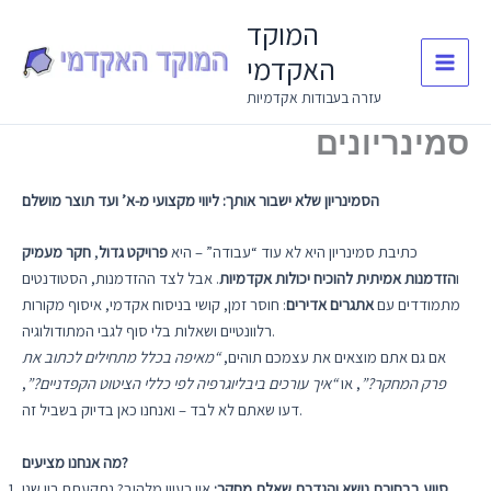
Skip
המוקד
to
האקדמי
content
עזרה בעבודות אקדמיות
סמינריונים
הסמינריון שלא ישבור אותך: ליווי מקצועי מ-א’ ועד תוצר מושלם
כתיבת סמינריון היא לא עוד “עבודה” – היא
פרויקט גדול
,
חקר מעמיק
ו
הזדמנות אמיתית להוכיח יכולות אקדמיות
. אבל לצד ההזדמנות, הסטודנטים
מתמודדים עם
אתגרים אדירים
: חוסר זמן, קושי בניסוח אקדמי, איסוף מקורות
רלוונטיים ושאלות בלי סוף לגבי המתודולוגיה.
אם גם אתם מוצאים את עצמכם תוהים,
“מאיפה בכלל מתחילים לכתוב את
פרק המחקר?”
, או
“איך עורכים ביבליוגרפיה לפי כללי הציטוט הקפדניים?”
,
דעו שאתם לא לבד – ואנחנו כאן בדיוק בשביל זה.
מה אנחנו מציעים?
סיוע בבחירת נושא והגדרת שאלת מחקר:
אין רעיון מלהיב? נתקעתם בין שני