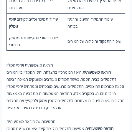
שיפור התהליך הלמידתי והרגשי של
יצירת סביבת למידה תומכת
התלמידים
ומעודכנת
שיפור התפקוד החינוכי והרגשי
עידוד תמיכה וכלים לקידום
יחסי
בכיתה
גומלין
פיתוח כישורי התקשורת והממשק
שיפור התפקוד והיכולות של המורים
החינוכי
הוראה משמעותית ויחסי גומלין
הוראה משמעותית
היא גורם מרכזי בהצלחת יחסי הגומלין בין המורים
לתלמידים בבית הספר. כאשר המורים מעורבים ומעניקים תמיכה רציפה
ונכונה מגורמים החיצוניים, התלמידים מרגישים מובטחים ומפתחים יחסי גומלין
חיוביים ובנות. במקרים אלה, ההוראה המשמעותית מתבצעת באמצעות
תהליכים וגישות חינוכיות שעוזרות לתלמידים להבין עמוק ולהקפיץ את התכנים
שנלמדים, מבחינה רגשית ומקצועית.
החשיבות של הוראה משמעותית
הוראה משמעותית
מסייעת לתלמידים ליצור קשר אישי ורגשי עם התוכן