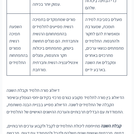
כדי הבחינה ביכולות
עמוק יותר בכיתה.
שלהם.
פועלים בסביבת למידה
מורים שמתמקדים בתמיכה
תומכת, שמעורבת
רגשית מסייעים לתלמידים
השפעת
ומאפשרת להם לחקור
בהתפתחותם הרגשית
תמיכה
ולהתנסות. התלמידים
והחברתית. הם מגלים תחושת
רגשית
מתפתחים כנשאי ערכים,
ביטחון, מתפתחים ביכולות
ממורים
מתרכזים באחרים
חקר והתנסות, ומגלים
בהתפתחות
ומקבלים את השונה
אינטיליגנציה רגשית וחברתית
התלמידים
בארבע ידיים.
מורחבת.
דיאלוג מורה תלמיד וקבלת השונה
הדיאלוג בין מורה לתלמיד מקובע כגורם מרכזי בקידום יחסי הגומלין ובשיפור
הקבלה של התלמידים לשונה. הדיאלוג מסייע בבניית הבנה משותפת,
התמודדות עם הבדלים תרבותיים והערכת ההישגים האישיים של התלמידים.
קבלת השונה
מתייחסת ליכולת התלמידים לקבל ולקבוע ערכים תרבותיים,
דתיים, חברתיים ואישיים שונים משלהם ולקבל ולהתמודד עם דעות, תרבויות