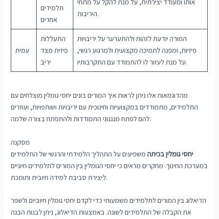
אותו ומעודד יצירתית, על מנת להקל על מתחי
תלמידים
היריבות.
אחרים
המורה יודעת לזהות ולהתערער על יריבויות
התעללות
פיזיות, ומפנה לתמיכה מקצועית ולמרגוע רגשי,
פיזית מצד
עמית
על מנת לעזור לו להתמודד עם התקרבותיו.
יריב
מהדוגמאות אלו ניתן לראות איך המורים בונים יחסי גומלין מוצלחים עם
התלמידים, מתמודדים במקצועיות וחינוכית עם יריבויות ושותפויות, ועוזרים
להם לפתח מנגנוני התמודדות ולהתפתח בצורה שלמה.
מסקנה
יחסי גומלין בכיתה
משפיעים על התהליך הלמידתי והרגשי של התלמידים
במערכת החינוך. מחקרים מראים כי יחסי הגומלין בין המורים לתלמידים חיוניים
ליצירת סביבת למידה חיובית ותומכת.
הדיאלוג בין המורים לתלמידים משמעותי כדי לקדם יחסי גומלין חיוביים ולשפר
את הקבלה של התלמידים לשונה. באמצעות הדיאלוג, ניתן לבנות הבנה