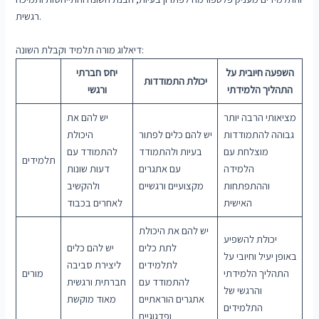
רגשית.
דיאלוג מורה תלמיד וקבלת השונה:
השפעה חיובית על
יחס חברתי
יכולת התמודדות
התהליך הלמידתי
ורגשי
מציאותי הרבה יותר
יש להם את
גבוהה להתמודדות
יש להם כלים לפתור
היכולת
מוצלחת עם
בעיות ולהתמודד
להתמודד עם
תלמידים
הלמידה
עם אתגרים
דעות שונות
וההתפתחות
מקצועיים ורגשיים
ולהקשיב
האישית
לאחרים בכבוד
יש להם את היכולת
יכולת להשפיע
לתת כלים
יש להם כלים
באופן יעיל וחיובי על
לתלמידים
ליצירת סביבה
התהליך הלמידתי
מורים
להתמודד עם
חברתית ורגשית
והרגשי של
אתגרים הוראתיים
מאוד מוקשת
התלמידים
ופדגוגיים