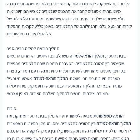
הלימודי, מה שמקנה להם הבנה עמוקה ועשירה. התלמידים שמפתחים הבנה
משמעותית מסוגלים לחבר את התכנים שנלמדים למציאותם היומיומית
ולאפשרותים שלהם בעתיד. ההבנה המשמעותית מבוססת על שילוב של
קורות החיים, פועלם והתנהלותם של התלמידים ובאופן כללי, לקראת התפקוד
של התלמידים בחיי היום-יום.
תהליך הוראה-למידה בבית ספר
בבית הספר,
תהליך הוראה-למידה
משתלב עם היחסים והקשרים הרגשיים
שקיימים בין המורה לתלמידים. במערכת חינוכית שבה תלמידים מרגישים
בטוחים, מופנים ומשוחחים לעיתים תכלית פיזית ורגשית עם המורה, נוצרת
מערכת חינוכית פתוחה ופועלת.
תהליך הוראה-למידה
משמעותי ופעיל
מתרחש במרכז תהליך זה ומאפשר הבנה חופשית ועמוקה, פיתוח יכולת
חשיבה יצירתית ותנאים לתהליך השלמת האודות באופן עצמאי.
סיכום
הוראה משמעותית
מביאה לשיפור יחסי הגומלין בבית הספר ומחזקת את
תהליך הוראה-למידה
בין המורים לתלמידים. יחסי הגומלין החיוביים מאפשרים
לתלמידים לפתח יכולות רגשיות ומקצועיות, להבין עמוק ולהקפיץ את התכנים
הלימודיים. בנוסף, הוראה משמעותית מסייעת ביצירת קשר אישי ומובטח בין