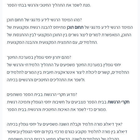
מנת לשפר את התהליך החינוכי והרגשי בבתי הספר.
מהו המימד הרגשי לידע פדגוגי של תחום תוכן?
המימד הרגשי לידע פדגוגי של
תחום תוכן
מתייחס להבנה רגשית ומקצועית של
התוכן, המאפשרת למורים ליצור גשרים בין התוכן המקצועי לבין ההתנסות של
התלמידים, עם התמצית המקצועית וההבנה המקצועית.
מהם יתרון יחסי גומלין במערכת החינוך?
יחסי גומלין במערכת החינוך משפיעים על התהליך הלמידתי והרגשי של
התלמידים, קשורים ליכולת ליצור אינטראקציה חיובית בין המורים לתלמידים
ולשפר את התהליכים החינוכיים והרגשיים בכיתה.
מדוע חקרי הרגשות בבית הספר משותפים?
חקרי הרגשות
בבית הספר מצביעים על חשיבות יחסי הגומלין ותמיכה רגשית
ממורים כדי לשפר את האיכות החינוכית והרגשית בבית הספר.
איך דיאלוג מורה תלמיד וקבלת השונה משפיעים על יחסי גומלין בכיתה?
דיאלוג בין מורה לתלמיד מקובע כגורם מרכזי בקידום יחסי הגומלין ובשיפור
הקבלה של התלמידים לשונה. הדיאלוג מסייע בבניית הבנה משותפת,