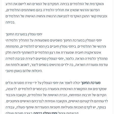
והאקדמית של התלמידים בכיתה. תפקידם של המורים הוא ליישם את הידע
הפדגוגי והרגשי שמאיץ את תהליכי הלמידה בהם משתתפים התלמידים,
ומבטיח קשר התוכן האקדמי למציאות הרגשית והחוויה האישית של התלמידים
בכיתה.
יחסי גומלין במערכת החינוך
יחסי הגומלין במערכת החינוך משפיעים משמעותית על התהליך הלמידתי
והרגשי של התלמידים. ביחסי גומלין חיוביים בין המורים לתלמידים, מתפתחת
אינטראקציה חיובית שמעוררת את רצון התלמידים להשתתף ולהיות חלק
מתהליך הלמידה-הוראה. כלומר, יחסי הגומלין מסייעים ליצירת סביבת למידה
עודפת ומעוררת השראה, בה ילדים מרגישים בטוחים ליצור, לשגשג ולפתח את
היכולות שלהם באופן מיטבי.
מערכת החינוך
יכולה לשפר את יחסי הגומלין על ידי יצירת מסגרות וכלים
שמקדמים את התקשורת האיכותית והמעורה בין המורים לתלמידים. לדוגמה,
הקידום של תרבות הפתיחות, הכרת האישיות של התלמידים, הקשבה והכבוד
לדעותיהם ולרקעיהם האישיים, והקשבה אמיתית לצרכיהם האישיים והחינוכיים.
בנוסף, יש לקדם תוכניות ופעילויות חינוכיות המעודדות שיתוף פעולה, עבודה
בצורה חיובית ויעילה.
קבוצתית וניהול
יחסי גומלין בכיתה