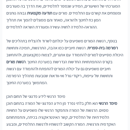
המערכתי של השיעורים, המידע שנמסר לתלמידים, ואת הדרך בה מעורבים
ומטפחים את קשרם עם התלמידים. מורים עם
תודעה מקצועית
גבוהה נותנים
המון כח לחינוך ולהוראה, מאחר והם מסוגלים להפוך את תהליך
ההוראה-הלמידה לחוויה עשירה ומעוררת השראה לתלמידים.
בנוסף, רגשות המורים משפיעים על יכולתם לשרוד ולהצליח בתהליכים של
רפורמה בית-ספרית
. רגשות חיוביים כמו אהבה, התרגשות, תמיכה ותחושת
היכולת מסייעים למורים להתמודד עם אתגרים, לצמוח כמקצוענים, ולהתחשב
בקורס ההתפתחויות החדשות הנדרשות במערכת החינוך.
רגשות מורים
חיוביים משפיעים גם על יכולת המורים להתפתח ולהתמודד עם רגשות
ותחושות של עייפות, ריקודי גורל ואי-וודאות שנובעות מתהליך הרפורמה
המתמשך במערכת החינוך.
מימד הרגשי לידע פדגוגי של תחום תוכן
מימד הרגשי
הוא חלק בלתי נפרד מן הידע הפדגוגי של המורה בתחום תוכן
מסוים. הרגשות של המורה והתפקוד הרגשי שלו משפיעים על החוויות
הלמידתיות של התלמידים, קשר האינטראקציה בכיתה, והתפתחותם
האקדמית והרגשית. המורה הקשוב לרגשותיו ולרגשות התלמידים, ומבצע