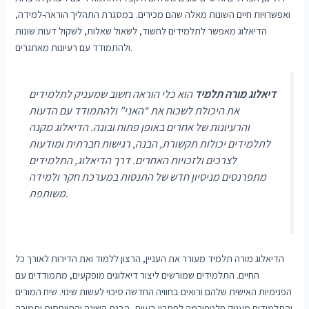
ואפשרויות חיים השונות מאלה שהם מכירים. במסגרת התהליך הוראה-למידה,
הדיאלוג מאפשר לתלמידים לחשוד, לשאול שאלות, לשקול דעות שונות
ולהתמודד עם רעיונות מאתגרים.
דיאלוג מורה תלמיד
הוא כלי הוראה חשוב שמעניק לתלמידים
את היכולת לשכוח את “האני” ולהתמודד עם הדעות
והרעיונות של אחרים באופן פתוח ובונה. הדיאלוג מקנה
לתלמידים יכולות תקשורת, הבנה, רגישות חברתית ומודעות
לצרכים ולזכויות האחרים. דרך הדיאלוג, התלמידים
מתפרנסים מניסיון חדש של התנסות במערכת חקר ולמידה
משותפת.
הדיאלוג מורה תלמיד מעורר את העניין, הרצון ללמוד ואת הדירות לאורך כל
החיים. התלמידים שמורשים ליצור דיאלוגים מופקעים, מתמודדים עם
הפנימיות האישית שלהם ורואים בחוויה החדשה סיכוי לעשות שינוי. שיח המורים
והתלמידים מעניק פלטפורמה לפתרון בעיות, הבנת השונה והתייחסות ותמיכה