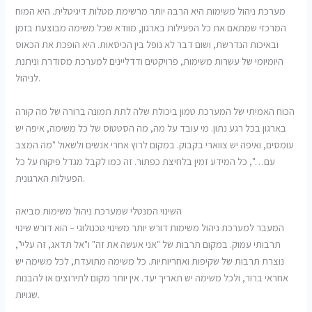
מערכת ניהול משימות היא הרבה יותר מרשימת מטלות דיגיטלית. היא המוח
המרכזי שמתאם את כל הפעילות בארגון, מוודא שכל משימה מבוצעת בזמן
ובאיכות הנדרשת, ושום דבר לא נופל בין הכיסאות. היא הופכת את הכאוס
היומיומי של עשרות משימות, פרויקטים ודדליינים למערכת מסודרת וניתנת
לניהול.
הכוח האמיתי של המערכת טמון ביכולת שלה לתת תמונה ברורה של מה קורה
בארגון בכל רגע נתון. מי עובד על מה, מה הסטטוס של כל משימה, איפה יש
עומסים, ואיפה יש צווארי בקבוק. במקום לרוץ אחרי אנשים ולשאול "מה המצב
עם…", כל המידע זמין בלחיצת כפתור. זה כמו לקבל מגדל פיקוח על כל
הפעילות הארגונית.
השינוי המנטלי שמערכת ניהול משימות מביאה
המעבר למערכת ניהול משימות דורש יותר משינוי טכנולוגי – הוא דורש שינוי
תרבותי עמוק. במקום תרבות של "אני אעשה את זה" ו"אל תדאג, זה עליי",
נוצרת תרבות של שקיפות ואחריותיות. כל משימה מתועדת, לכל משימה יש
אחראי ברור, ולכל משימה יש תאריך יעד. אין יותר מקום לתירוצים או להבנות
שגויות.