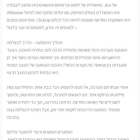
הויזואלית של לוחות וכרטיסים אינטואיטיבית ומהנה לעבודה. Jira של
Atlassian היא הסטנדרט בעולם הפיתוח, עם יכולות מתקדמות לניהול
ספרינטים ובאגים. ClickUp היא השחקנית החדשה שמנסה להיות הכל לכולם
– לפעמים זה יתרון, לפעמים זה יוצר בלבול.
תהליך ההטמעה – הדרך להצלחה
הטמעת מערכת ניהול משימות מתחילה הרבה לפני בחירת התוכנה. הצעד
הראשון הוא מיפוי התהליכים הקיימים. איך משימות נוצרות היום? איך הן
מועברות בין אנשים? מה נקודות הכשל? ההבנה העמוקה של המצב הנוכחי
היא הבסיס לתכנון המצב הרצוי.
אחרי שבחרתם מערכת, אל תנסו להטמיע הכל בבת אחת. התחילו עם צוות
פיילוט או פרויקט אחד. תנו לאנשים להתרגל, לגלות את היתרונות, ולהפוך
לשגרירים של השיטה החדשה. הרחיבו בהדרגה, תוך כדי למידה ושיפור
מתמיד. הטמעה הדרגתית לוקחת יותר זמן, אבל הסיכוי להצלחה גבוה
בהרבה.
האתגרים הנפוצים וכיצד להתגבר עליהם
האתגר הגדול ביותר בהטמעת מערכת ניהול משימות הוא ההתנגדות לשינוי.