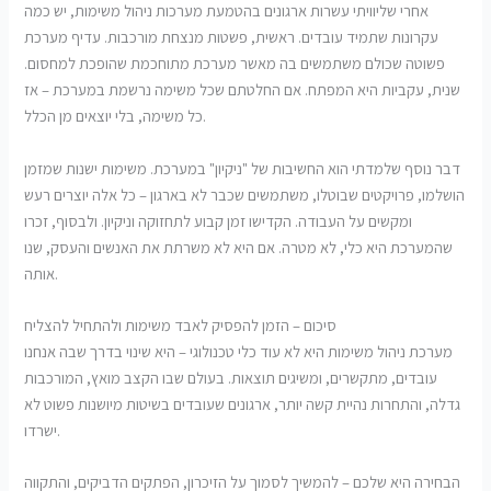
אחרי שליוויתי עשרות ארגונים בהטמעת מערכות ניהול משימות, יש כמה
עקרונות שתמיד עובדים. ראשית, פשטות מנצחת מורכבות. עדיף מערכת
פשוטה שכולם משתמשים בה מאשר מערכת מתוחכמת שהופכת למחסום.
שנית, עקביות היא המפתח. אם החלטתם שכל משימה נרשמת במערכת – אז
כל משימה, בלי יוצאים מן הכלל.
דבר נוסף שלמדתי הוא החשיבות של "ניקיון" במערכת. משימות ישנות שמזמן
הושלמו, פרויקטים שבוטלו, משתמשים שכבר לא בארגון – כל אלה יוצרים רעש
ומקשים על העבודה. הקדישו זמן קבוע לתחזוקה וניקיון. ולבסוף, זכרו
שהמערכת היא כלי, לא מטרה. אם היא לא משרתת את האנשים והעסק, שנו
אותה.
סיכום – הזמן להפסיק לאבד משימות ולהתחיל להצליח
מערכת ניהול משימות היא לא עוד כלי טכנולוגי – היא שינוי בדרך שבה אנחנו
עובדים, מתקשרים, ומשיגים תוצאות. בעולם שבו הקצב מואץ, המורכבות
גדלה, והתחרות נהיית קשה יותר, ארגונים שעובדים בשיטות מיושנות פשוט לא
ישרדו.
הבחירה היא שלכם – להמשיך לסמוך על הזיכרון, הפתקים הדביקים, והתקווה