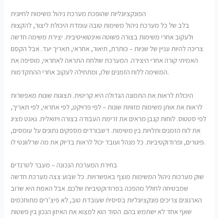
הפונקציונליות שהופכת מערכת ניהול משימות לחיונית
בלב של כל מערכת ניהול משימות טובה עומדת היכולת ליצור, להקצות
ולעקוב אחרי משימות בצורה פשוטה ואינטואיטיבית. יצירת משימה חדשה
צריכה להיות עניין של שניות – כותרת, תיאור, אחראי, תאריך יעד. אבל הקסם
האמיתי קורה אחרי היצירה. המערכת שולחת התראה לאחראי, מוסיפה את
המשימה ללוח הזמנים שלו, ומתחילה לעקוב אחרי ההתקדמות.
היכולת לראות את התמונה הגדולה היא קריטית. תצוגות שונות מאפשרות
לראות את אותן משימות מזוויות שונות – לפי פרויקט, לפי אחראי, לפי תאריך,
לפי סטטוס. לוחות קנבן מראים את זרימת העבודה בצורה ויזואלית. גאנט מציג
את לוח הזמנים ותלויות בין משימות. דשבורדים מספקים נתונים על עומסים,
פיגורים, ופרודוקטיביות. כל מנהל ועובד יכול לראות בדיוק את מה שרלוונטי לו.
בחירת המערכת הנכונה – מעבר לטרנדים
שוק מערכות ניהול המשימות מוצף באפשרויות. כל שבוע צצה מערכת חדשה
שמבטיחה לחולל מהפכה בפרודוקטיביות שלכם. אבל האמת היא שרוב
הארגונים צריכים פונקציונליות בסיסית שעובדת טוב, לא פיצ’רים מתוחכמים
שאף אחד לא ישתמש בהם. הסוד הוא למצוא את האיזון הנכון בין פשטות