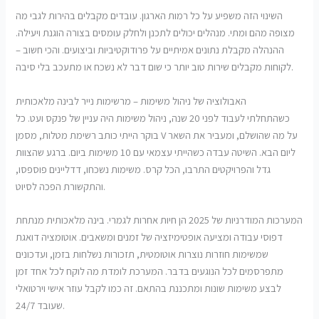
השינוי הזה משפיע על כל רמות הארגון. עובדים מקבלים בהירות לגבי מה
מצופה מהם ומתי. מנהלים יכולים לתכנן ולחלק עומסים בצורה הוגנת ויעילה.
ההנהלה מקבלת נתונים אמיתיים על פרודוקטיביות וביצועים. והכי חשוב –
לקוחות מקבלים שירות טוב יותר כי שום דבר לא נשכח או מתעכב בלי סיבה.
האבולוציה של ניהול משימות – מרשימות נייר לבינה מלאכותית
כשהתחלתי לעבוד לפני 20 שנה, ניהול משימות היה עניין של פנקס ועט. כל
בוקר הייתי כותב רשימת מטלות, מסמן V על מה שהושלם, ומעביר את השאר
ליום הבא. השיטה עבדה כשהייתי עצמאי עם 10 משימות ביום. ברגע שהצוות
גדל והפרויקטים התרבו, הכל קרס. משימות נשכחו, דדליינים פוספסו,
והתקשורת הפכה לסיוט.
המערכות המודרניות של 2025 הן חיות אחרות לגמרי. בינה מלאכותית מנתחת
דפוסי עבודה ומציעה אופטימיזציה של זמנים ומשאבים. אוטומציה דואגת
שמשימות חוזרות נוצרות אוטומטית, תזכורות נשלחות בזמן, ועדכונים
מתפרסמים לכל הנוגעים בדבר. המערכת לומדת מה לוקח לכל אחד זמן
לבצע משימות שונות ומתכננת בהתאם. זה כמו לקבל עוזר אישי וירטואלי
שעובד 24/7.