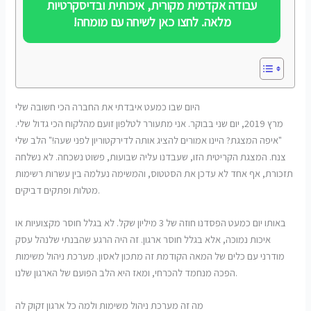
עבודה אקדמית מקורית, איכותית ובדיסקרטיות
מלאה. לחצו כאן לשיחה עם מומחה!
היום שבו כמעט איבדתי את החברה הכי חשובה שלי
מרץ 2019, יום שני בבוקר. אני מתעורר לטלפון זועם מהלקוח הכי גדול שלי.
"איפה המצגת? היינו אמורים להציג אותה לדירקטוריון לפני שעה!" הלב שלי
צנח. המצגת הקריטית הזו, שעבדנו עליה שבועות, פשוט נשכחה. לא נשלחה
תזכורת, אף אחד לא עדכן את הסטטוס, והמשימה נעלמה בין עשרות רשימות
מטלות ופתקים דביקים.
באותו יום כמעט הפסדנו חוזה של 3 מיליון שקל. לא בגלל חוסר מקצועיות או
איכות נמוכה, אלא בגלל חוסר ארגון. זה היה הרגע שהבנתי שלנהל עסק
מודרני עם כלים של המאה הקודמת זה מתכון לאסון. מערכת ניהול משימות
הפכה מנחמד להכרחי, ומאז היא הלב הפועם של הארגון שלנו.
מה זה מערכת ניהול משימות ולמה כל ארגון זקוק לה