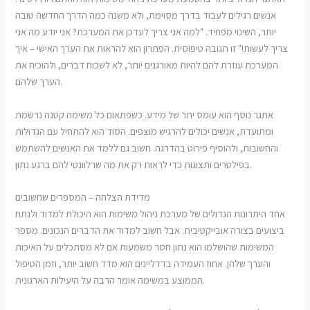
אנשים רגילים לעבוד בדרך מסוימת, ולא משנה כמה הדרך החדשה טובה
יותר, השינוי מפחיד. "למה אני צריך לעדכן את המערכת? אני יודע מה אני
צריך לעשות!" זו תגובה טיפוסית. הפתרון הוא להראות את הערך האישי – איך
המערכת עוזרת להם להיות מאורגנים יותר, לא לשכוח דברים, ולהוכיח את
הערך שלהם.
אתגר נוסף הוא עומס יתר של מידע. כשפתאום כל משימה קטנה נרשמת
ומתועדת, אנשים יכולים להרגיש מוצפים. הסוד הוא להתחיל עם הגדולות
והחשובות, ולהוסיף פירוט בהדרגה. חשוב גם ללמד את האנשים להשתמש
בפילטרים ותצוגות כדי לראות רק את מה שרלוונטי להם ברגע נתון.
מדידת הצלחה – המספרים שחשובים
אחד היתרונות הגדולים של מערכת ניהול משימות הוא היכולת למדוד ולנתח
ביצועים בצורה אובייקטיבית. אבל חשוב למדוד את הדברים הנכונים. מספר
המשימות שהושלמו הוא נתון חסר משמעות אם לא מסתכלים על האיכות
והערך שלהן. אחוז העמידה בדדליינים הוא מדד חשוב יותר, וזמן הטיפול
הממוצע במשימה אומר הרבה על היעילות הארגונית.