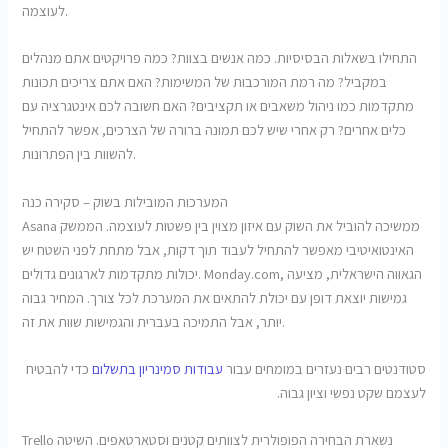
לעוצמה.
התחילו בשאלות הבסיסיות. כמה אנשים בצוות? כמה פרויקטים אתם מנהלים
במקביל? מה רמת המורכבות של המשימות? האם אתם צריכים תכונות
מתקדמות כמו ניהול משאבים או תקציבים? האם חשובה לכם אינטגרציה עם
כלים אחרים? רק אחרי שיש לכם תמונה ברורה של הצרכים, אפשר להתחיל
להשוות בין הפתרונות.
המערכות המובילות בשוק – סקירה כנה
Asana ממשיכה להוביל את השוק עם איזון מצוין בין פשטות לעוצמה. הממשק
האינטואיטיבי מאפשר להתחיל לעבוד תוך דקות, אבל מתחת לפני השטח יש
יכולות מתקדמות לארגונים גדולים. Monday.com, הגאווה הישראלית, מציעה
גמישות יוצאת דופן עם יכולת להתאים את המערכת לכל צורך. המחיר גבוה
יותר, אבל התמיכה בעברית והגמישות שוות את זה.
סטודנטים רבים נעזרים במומחים עבור
עבודות סמינריון בתשלום
כדי להבטיח
לעצמם שקט נפשי וציון גבוה.
Trello נשארת הבחירה הפופולרית לצוותים קטנים וסטארטאפים. השיטה