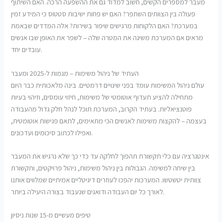
מעבר למספרים הקשים, חשוב למדוד גם את ההשפעה הרכה. האם השיתוף
פעולה בין הצוותים השתפר? האם יש פחות ישיבות סטטוס כי המידע זמין
במערכת? האם הלקוחות מרגישים שיפור בשירות? אלה המדדים שבאמת
מראים אם המערכת משיגה את המטרה שלה – לשפר את האופן שבו אנשים
עובדים יחד.
העתיד של ניהול משימות – מגמות ל-2025 ומעבר
עולם ניהול המשימות עומד בפני שינויים דרמטיים. בינה מלאכותית כבר היום
מתחילה להציע תעדוף אוטומטי של משימות, חיזוי עומסים, וזיהוי בעיות
פוטנציאליות. בעתיד הקרוב, המערכת תוכל לנהל חלק גדול מהעבודה
בעצמה – להקצות משימות לאנשים הכי מתאימים, לתאם פגישות אוטומטית,
ואפילו לכתוב סיכומים ועדכונים.
אינטגרציה עם כלי תקשורת תהפוך לחלקה עד כדי כך שלא נרגיש את המעבר
בין שיחה למשימה. הגבולות בין ניהול משימות, ניהול פרויקטים, ותקשורת
צוותית יטשטשו. המערכות יהפכו לעוזרים דיגיטליים אמיתיים שמלווים אותנו
לאורך כל יום העבודה ודואגים שנעבוד בצורה היעילה ביותר.
טיפים מעשיים מ-15 שנות ניסיון