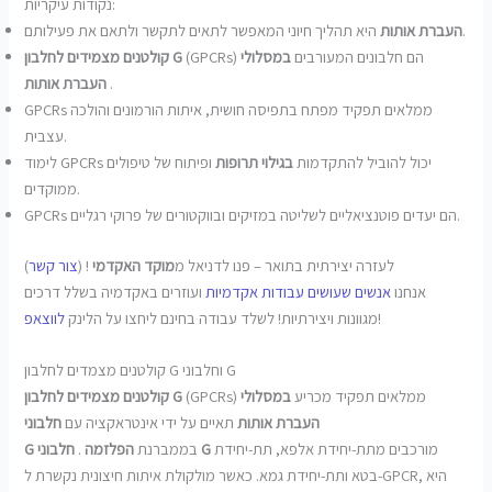
נקודות עיקריות:
היא תהליך חיוני המאפשר לתאים לתקשר ולתאם את פעילותם.
העברת אותות
(GPCRs) הם חלבונים המעורבים
במסלולי
קולטנים מצמידים לחלבון G
.
העברת אותות
GPCRs ממלאים תפקיד מפתח בתפיסה חושית, איתות הורמונים והולכה
עצבית.
לימוד GPCRs יכול להוביל להתקדמות
בגילוי תרופות
ופיתוח של טיפולים
ממוקדים.
GPCRs הם יעדים פוטנציאליים לשליטה במזיקים ובווקטורים של פרוקי רגליים.
לעזרה יצירתית בתואר – פנו לדניאל מ
מוקד האקדמי
! (
צור קשר
)
אנחנו
אנשים שעושים עבודות אקדמיות
ועוזרים באקדמיה בשלל דרכים
!
מגוונות ויצירתיות! לשלד עבודה בחינם ליחצו על הלינק
לווצאפ
קולטנים מצמדים לחלבון G וחלבוני G
(GPCRs) ממלאים תפקיד מכריע
במסלולי
קולטנים מצמידים לחלבון G
העברת אותות
תאיים על ידי אינטראקציה עם
חלבוני
מורכבים מתת-יחידת אלפא, תת-יחידת
חלבוני G
בממברנת
הפלזמה
.
G
בטא ותת-יחידת גמא. כאשר מולקולת איתות חיצונית נקשרת ל-GPCR, היא