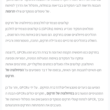
תובנות חדשות לגבי תפקידם בבריאות ובמחלות, ותסלול את הדרך לפיתוח
.
של טיפולים ממוקדים וגילוי
תרופות
קולטנים מצמדים לחלבונים בפיזיולוגיה של חרקים
קולטנים מצמידים לחלבון G (GPCRs) ממלאים תפקיד מכריע בוויסות
תהליכים פיזיולוגיים שונים בחרקים. הם מעורבים
באיתות נוירו-הורמונים
,
השולט בתהליכים מרכזיים כמו גדילת חרקים, התכה, מטמורפוזה ורבייה.
לדוגמה, GPCRs בחרקים כמו חיפושית הקמח האדומה ודבורת הדבש זוהו
ונחקרו על תפקידם בוויסות הפעילות המינית, הפוריות וספיגת
הויטלוגנין. קולטנים אלה פועלים כמתגים מולקולריים, מתרגמים אותות
חוץ-תאיים לתגובות תוך-תאיות, ובסופו של דבר משפיעים על
הפיזיולוגיה של
.
חרקים
יתר על כן, GPCRs הופיעו גם כיעדים פוטנציאליים
להדברת מזיקים
. על ידי
הבנת ה-GPCRs הספציפיים המעורבים
בפיזיולוגיה של חרקים
, חוקרים יכולים
לפתח קוטלי חרקים ממוקדים המשבשים את מסלולי האיתות של GPCR, ובכך
מעכבים את התפתחות החרקים והתנהגותם.