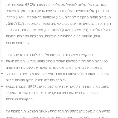
מסתמכת על יכולתם להפעיל מסלולי איתות במורד
GPCRs
הפונקציה של
הזרם דרך
שליחים שניים
ותעלות
יונים
. שליחים שניים, כגון אדנוזין מונופוספט
מחזורי (cAMP) ואינוזיטול טריפוספט (IP3), מעבירים אותות מהקולטן למטרות
תוך-תאיות, מווסתים תהליכים כמו ביטוי גנים ופעילות אנזימטית.
תעלות יונים
,
לעומת זאת, מאפשרות ליונים, כולל סידן (Ca2+) ואשלגן (K+), לפעול כשליחים
שניים, המווסתים את ההתרגשות העצבית, התכווצות השרירים ותגובות
פיזיולוגיות אחרות.
פונקציות פיזיולוגיות המווסתות על ידי קולטנים מצמדים לחלבון G:
תפיסה חושית: GPCRs במערכות הריח והריח ממלאים תפקיד מכריע בזיהוי
והתמרה של גירויים חושיים, ומאפשרים תפיסה של טעמים וריחות שונים.
איתות הורמונלי: GPCRs מעורבים בוויסות מסלולי איתות הורמונים, ומשפיעים
על תהליכים כמו גדילה, חילוף חומרים ורבייה.
העברה עצבית: GPCRs מתווכים את השחרור והקליטה של ​​נוירוטרנסמיטורים
במערכת העצבים המרכזית וההיקפית, מווסתים את השידור הסינפטי
והתקשורת הנוירונית.
הפונקציות המגוונות של GPCRs מדגישות את משמעותן בתקשורת הסלולרית
ובוויסות הפיזיולוגי הכולל. חקירה נוספת של המבנה והתפקוד שלהם תחשוף