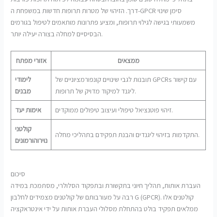
דרך. הזיהוי של מטרות תרופות חדשות במשפחת ה-GPCR סימן שינוי
משמעותי בגישה לגילוי תרופות, ומציע פתרונות מותאמים לטיפול בגורמים
הבסיסיים למחלה בצורה יעילה יותר.
ממצאים
אזורי מפתח
תובנות לגבי שינויים קונפורמציוניים של GPCRs עם קישור
לימודי
ליגנד למיקוד מדויק של תרופות.
מבנים
זיהוי פוטנציאל טיפולי ועיצוב טיפולים ממוקדים.
אימות יעד
קולטני
התקדמות בזיהוי ליגנדים והבנת תפקידם בתהליכי מחלה.
נוירוהורמונים
סיכום
העברת אותות, תהליך חיוני בתקשורת ובתפקוד הסלולרי, מסתמכת במידה
רבה על מעורבותם של קולטנים מצמידים לחלבון G (GPCR). קולטנים אלו
ממלאים תפקיד בולט בהתחלת מסלולי העברת אותות על ידי אינטראקציה