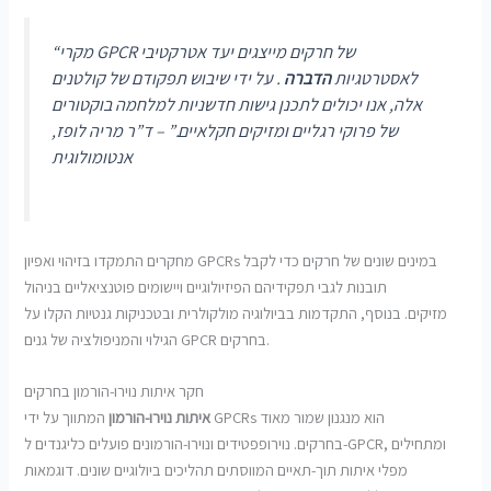
“מקרי GPCR של חרקים מייצגים יעד אטרקטיבי
לאסטרטגיות
הדברה
. על ידי שיבוש תפקודם של קולטנים
אלה, אנו יכולים לתכנן גישות חדשניות למלחמה בוקטורים
של פרוקי רגליים ומזיקים חקלאיים.” – ד”ר מריה לופז,
אנטומולוגית
מחקרים התמקדו בזיהוי ואפיון GPCRs במינים שונים של חרקים כדי לקבל
תובנות לגבי תפקידיהם הפיזיולוגיים ויישומים פוטנציאליים בניהול
מזיקים. בנוסף, התקדמות בביולוגיה מולקולרית ובטכניקות גנטיות הקלו על
הגילוי והמניפולציה של גנים GPCR בחרקים.
חקר איתות נוירו-הורמון בחרקים
איתות נוירו-הורמון
המתווך על ידי GPCRs הוא מנגנון שמור מאוד
בחרקים. נוירופפטידים ונוירו-הורמונים פועלים כליגנדים ל-GPCR, ומתחילים
מפלי איתות תוך-תאיים המווסתים תהליכים ביולוגיים שונים. דוגמאות