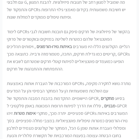
עם חלבוני G, מה שמוביל למגוון רחב של תגובות פיזיולוגיות. להבנת המגוון
והתפקוד של GPCRs יש חשיבות משמעותית בקידום מאמצי גילוי התרופות
ופיתוח טיפולים ממוקדים למחלות שונות.
לימוד GPCRs בהקשר של פיזיולוגיה של חרקים סיפק גם תובנות חשובות לגבי
הפוטנציאל שלהם כמטרות לשליטה במזיקים ובווקטורים של פרוקי
רגליים. הקולטנים הללו היו מעורבים
באיתות נוירו-הורמונים
, ויסותים תהליכים
קריטיים כמו גדילת חרקים, התכה, מטמורפוזה ורבייה. כתוצאה מכך, GPCRs
הופיעו כמועמדים פוטנציאליים לפיתוח קוטלי חרקים שמטרתם לשבש את
ההתפתחות וההתנהגות של חרקים.
המורכבות של העברת אותות באמצעות GPCRs נותרה נושא לחקירה מקיפה,
עם השלכות משמעותיות הן על המחקר הבסיסי והן על המדעים
היישומיים. התקדמות בהבנת המבנה והתפקוד של GPCR, בסיוע
מחקרים
מבניים
, סללו את הדרך לפיתוח תרופות המכוונות באופן סלקטיבי ל-GPCR
ספציפיים. יתרה מכך, מחקרי
אימות מטרות
זיהו GPCRs המעורבים באיתות
נוירו-הורמונים כמטרות טיפוליות פוטנציאליות במצבי מחלה ספציפיים. בסך
הכל, המחקר של קולטנים מצמידים לחלבון G ומסלולי העברת אותות טומן
בחובו הבטחה עצומה בפענוח המורכבויות של תקשורת סלולרית והנעת