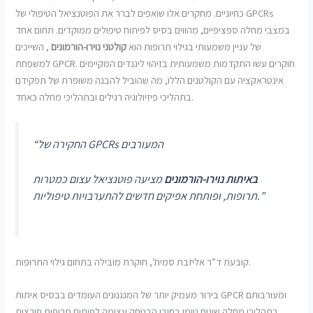
כחיוניים. מחקרים אלו שואפים לברר את הפוטנציאל הטיפולי של GPCRs
במצבי מחלה ספציפיים, מהווים בסיס לפיתוח טיפולים ממוקדים. תחום אחד
של עניין משמעותי בגילוי תרופות הוא
קולטני נוירו-הורמונים
, השייכים
למשפחת GPCR. חוקרים עשו התקדמות משמעותית בזיהוי ליגנדים המקיימים
אינטראקציה עם הקולטנים הללו, מה שהוביל להבנה משופרת של תפקידם
בתהליכי פיזיולוגיה רגילים ובתהליכי מחלה כאחד.
“החקירה של GPCRs המעורבים
באיתות נוירו-הורמונים
מציעה פוטנציאל עצום כמטרות
תרופות, ופותחת אפיקים חדשים להתערבויות טיפוליות.”
קובעת ד”ר אליזבת סמית’, חוקרת מובילה בתחום גילוי התרופות.
בירור מעמיק יותר של המנגנונים העומדים בבסיס איתות GPCR ומעורבותם
בתהליכי מחלה שונים טומן בחובו הבטחה עצומה לפיתוח תרופות פורצות