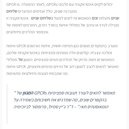
GPCR-G. לאחר ההפעלה, GPCRs יכולים לקיים אינטראקציה עם חלבוני
ממברנה שונים, כולל אנזימים המייצרים
שליחים
שניים
ותעלות
יונים
המאפשרות ליונים לפעול
כשליחים שניים
. אינטראקציה זו
מובילה לגירוי או עיכוב של מסלולי איתות במורד הזרם, התורמים לוויסות של
אינספור תהליכים פיזיולוגיים.
איתות GPCR מעורב בתפקודים מגוונים כגון תפיסה חושית, איתות הורמונים
והולכה עצבית. קולטנים אלה מפגינים ספציפיות באינטראקציות שלהם,
המאפשרים ויסות מדויק של תהליכים תאיים ספציפיים. המגוון
של
מסלולי
איתות GPCR מאפשר לתאים להגיב למגוון רחב של גירויים פנימיים וחיצוניים,
מה שמבטיח תגובות פיזיולוגיות מתאימות.
המגוון
של GPCRs מאפשר לתאים לעורר תגובות ספציפיות
”
בהקשרים שונים, מה שמדגיש את חשיבותם בשמירה על
הומאוסטזיס תאי.” – ד”ר ג’יין סמית’, פרופסור לביוכימיה