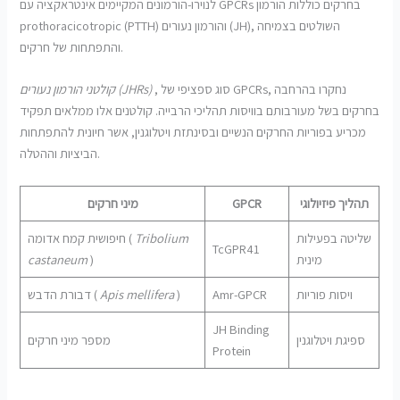
לנוירו-הורמונים המקיימים אינטראקציה עם GPCRs בחרקים כוללות הורמון
prothoracicotropic (PTTH) והורמון נעורים (JH), השולטים בצמיחה
והתפתחות של חרקים.
, סוג ספציפי של GPCRs, נחקרו בהרחבה
קולטני הורמון נעורים (JHRs)
בחרקים בשל מעורבותם בוויסות תהליכי הרבייה. קולטנים אלו ממלאים תפקיד
מכריע בפוריות החרקים הנשיים ובסינתזת ויטלוגנין, אשר חיונית להתפתחות
הביציות וההטלה.
תהליך פיזיולוגי
GPCR
מיני חרקים
שליטה בפעילות
Tribolium
חיפושית קמח אדומה (
TcGPR41
מינית
)
castaneum
ויסות פוריות
Amr-GPCR
)
Apis mellifera
דבורת הדבש (
JH Binding
ספיגת ויטלוגנין
מספר מיני חרקים
Protein