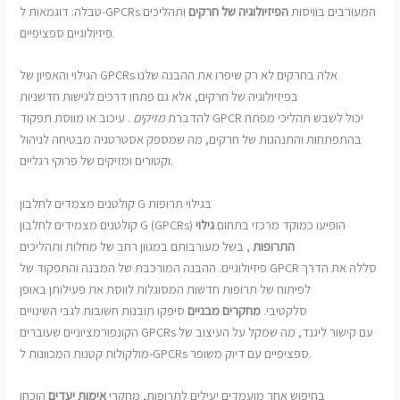
טבלה: דוגמאות ל-GPCRs המעורבים בוויסות
הפיזיולוגיה של חרקים
ותהליכים
פיזיולוגיים ספציפיים.
הגילוי והאפיון של GPCRs אלה בחרקים לא רק שיפרו את ההבנה שלנו
בפיזיולוגיה של חרקים, אלא גם פתחו דרכים לגישות חדשניות
להדברת
מזיקים
. עיכוב או מווסת תפקוד GPCR יכול לשבש תהליכי מפתח
בהתפתחות והתנהגות של חרקים, מה שמספק אסטרטגיה מבטיחה לניהול
וקטורים ומזיקים של פרוקי רגליים.
קולטנים מצמדים לחלבון G בגילוי תרופות
קולטנים מצמידים לחלבון G (GPCRs) הופיעו כמוקד מרכזי בתחום
גילוי
התרופות
, בשל מעורבותם במגוון רחב של מחלות ותהליכים
פיזיולוגיים. ההבנה המורכבת של המבנה והתפקוד של GPCR סללה את הדרך
לפיתוח של תרופות חדשות המסוגלות לווסת את פעילותן באופן
סלקטיבי.
מחקרים מבניים
סיפקו תובנות חשובות לגבי השינויים
הקונפורמציוניים שעוברים GPCRs עם קישור ליגנד, מה שמקל על העיצוב של
מולקולות קטנות המכוונות ל-GPCRs ספציפיים עם דיוק משופר.
בחיפוש אחר מועמדים יעילים לתרופות, מחקרי
אימות יעדים
הוכחו