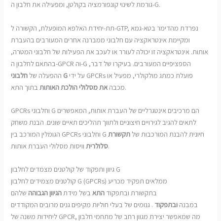
גורמת לשינוי קונפורמציה בקולטן, ומפעילה את חלבון ה-G.
תת-יחידת האלפא המופעלת, הקשורה ל-GTP, נפרדת מהדימר בטא-גמא
ומקיימת אינטראקציה עם חלבוני ממברנה אחרים המעורבים בהעברת
אותות. אינטראקציה זו יכולה לעורר או לעכב את הפעילות של חלבוני המטרה,
בהתאם לחלבון ה-GPCR וה-G הספציפיים המעורבים. בעיקרו של דבר,
על ידי GPCRs פועלת כמתג מולקולרי, מפעיל או
חלבוני G
ההפעלה של
בתוך התא.
מכבה
את מסלולי הולכת האותות
GPCRs וחלבוני G הם מרכיבים אינטגרליים של העברת אותות, המאפשרים
לתאים להגיב לגירויים חיצוניים ולתווך תהליכים תאיים שונים. הבנת משחק
הגומלין המורכב בין GPCRs וחלבוני G חיונית להבנת המורכבות של
תקשורת
וויסות מסלולי העברת אותות.
סלולרית
גיוון ותפקוד של קולטנים מצמדים לחלבון G
קולטנים מצמידים לחלבון G (GPCRs) ממלאים תפקיד מכריע
בתקשורת ובתפקוד
התא
בשל מידת
הגיוון
הגבוהה
שלהם
במבנה
ובתפקוד
. גנומים של בעלי חוליות מקיפים גנים מרובים המקודדים
ליחידות משנה של GPCR, מה שמאפשר יצירת מגוון רחב של מתחמי חלבון