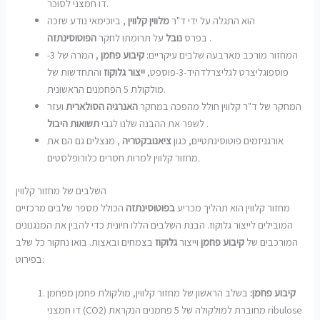
דו חמצני לסוכר.
הוא התגלה על ידי ד"ר
מלווין קלווין
, ביוכימאי נודע שזכה
.
בפרס
נובל
על תרומתו לחקר
הפוטוסינתזה
המחזור מורכב מארבעה שלבים עיקריים:
קיבוע פחמן
, המרה של 3-
פוספוגליצרט לגליצרלדהיד-3-פוספט,
ייצור גלוקוז
והתחדשות של
מולקולת 5 הפחמנים הראשונית.
המחקר של ד"ר קלווין חולל מהפכה במחקר
האנרגיה הסולארית
ועזר
.
לשפר את ההבנה שלנו לגבי
תשואות היבול
אורגניזמים פוטוסינתטיים, כגון
ציאנובקטריה
, מנצלים גם הם את
מחזור קלווין למרות חסרים כלורופלסטים.
השלבים של מחזור קלווין
מחזור קלווין הוא תהליך מכריע
בפוטוסינתזה
הכולל מספר שלבים מרכזיים
המובילים לייצור גלוקוז. הבנת השלבים הללו חיונית כדי להבין את המנגנונים
המורכבים של
קיבוע פחמן
וייצור
גלוקוז
בצמחים ובאצות. בואו נחקור כל שלב
בפירוט:
קיבוע פחמן:
בשלב הראשון של מחזור קלווין, מולקולת פחמן מפחמן
דו חמצני (CO2) מחוברת למולקולה של 5 פחמנים הנקראת ribulose