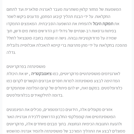
המשמעות של מחזור קלווין משתרעת מעבר לאנרגיה סולארית ועד לתחום
החקלאות. על ידי הבנת תהליך קיבוע הפחמן, מדענים ביקשו לשפר
את
תפוקת היבול
ולהפחית את ההשפעה הסביבתית. המאמצים התמקדו
בפיתוח גרסאות רב-שנתיים של גידולי דגן הדורשים פחות מים ודשן, תוך
שמירה על פרודוקטיביות גבוהה. גישה זו טומנת בחובה פוטנציאל לחולל
מהפכה בחקלאות על ידי מתן פתרונות ברי קיימא להאכלת אוכלוסייה גלובלית
גדלה.
פוטוסינתזה בפרוקריוטים
לאורגניזמים פוטוסינתטיים פרוקריוטיים, כמו
ציאנובקטריה
, יש את היכולת
המדהימה לבצע פוטוסינתזה למרות חסרים אברונים הקשורים לקרום כמו
כלורופלסטים. במקום זאת, יש להם פיתולים של קרום הפלזמה שמתפקדים
בדומה לתילקואידים בכלורופלסטים.
אזורים מקופלים אלה, הידועים ככרומטפורים, מכילים את הפיגמנטים
הפוטוסינתטיים ואת קומפלקסי החלבון הדרושים ללכידת אנרגיית האור
ולהנעת התגובות הכימיות הנחוצות. בתוך מבנים מיוחדים אלה, פרוקריוטים
מסוגלים לבצע את התהליך המורכב של פוטוסינתזה ולהמיר אנרגיה מהשמש