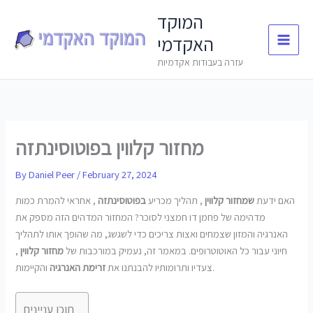
Skip
המוקד
to
האקדמי
content
עזרה בעבודות אקדמיות
מחזור קלווין בפוטוסינתזה
By
Daniel Peer
/
February 27, 2024
האם ידעת
שמחזור קלווין
, תהליך מכריע
בפוטוסינתזה
, אחראי להמרת כמות
מדהימה של פחמן דו חמצני לסוכר? המחזור המדהים הזה מספק את
האנרגיה והמזון שצמחים ואצות צריכים כדי לשגשג, מה שהופך אותו לתהליך
חיוני עבור כל האוטוטרופים. במאמר זה, נעמיק במורכבות של
מחזור קלווין
,
והקיימות.
צעדיו ותרומותיו להבנתנו את
זרימת האנרגיה
תוכן עניינים