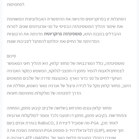
לפחמימות.
הסתגלות זו בפרוקריוטים מדגישה את ההיסטוריה האבולוציונית המשותפת
ואת שימור תהליך הפוטוסינתזה הבסיסי על פני אורגניזמים שונים. למרות
ההבדלים במבנה התא,
פוטוסינתזה פרוקריוטית
מדגימה את הרבגוניות
המדהימה של החיים ואת יכולתם להסתגל לסביבות שונות.
סיכום
פוטוסינתזה, כולל המורכבויות של מחזור קלווין, היא תהליך חיוני המאפשר
לצמחים ולאצות להמיר פחמן דו חמצני לגלוקוז, המשמש כמקור האנרגיה
העיקרי לחיים על פני כדור הארץ. באמצעות סדרה של שלבים מתואמים
היטב, מחזור קלווין מקל על לכידה וניצול של אנרגיה מאור השמש, וסוללת את
הדרך לסינתזה של מולקולות פחמימות חיוניות.
מחזור קלווין עצמו מתרחש בשלושה שלבים: קיבוע פחמן, הפחתה
והתחדשות. בקיבוע פחמן, פחמן דו חמצני נלכד ומומר למולקולות אורגניות
בעזרת אנזים בשם RuBisCO, מה שמוביל ליצירת 3-PGA. לאחר מכן,
ההפחתה הופכת את 3-PGA לגליצראלדהיד-3-פוספט (G3P), תוך שימוש
באנרגיה מ-ATP ו-NADPH, שנוצרו במהלך התגובות תלויות האור של