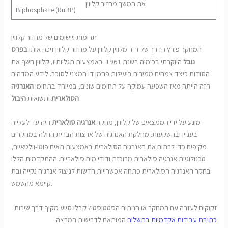
את המשך מחזור קלווין
Biphosphate (RuBP)
תרומות ויישומים של מחזור קלווין
המחקר פורץ הדרך של ד"ר מלווין קלווין על מחזור קלווין זיכה אותו
בפרס
נובל
היוקרתי בכימיה בשנת 1961. באמצעות תגליותיו, קלווין חשף את
הסודות כיצד צמחים ממירים ביעילות פחמן דו חמצני לסוכר. לידע המדהים
הזה הייתה מאז השפעה עמוקה על תחומים שונים, במיוחד בתחומי
האנרגיה
.
הסולארית
ותשואות
היבול
מונע על ידי הממצאים של קלווין, מחקר
אנרגיה סולארית
היה עד לעלייה
בעניין ובהשקעות. מחלקת האנרגיה של ארצות הברית החלה במחקרים
מקיפים כדי לרתום את האנרגיה הסולארית באמצעות תאים פוטו-וולטאיים,
טכנולוגיות אנרגיה סולארית מרוכזת ודודי מים סולאריים. ההתקדמות הללו
בחקר האנרגיה הסולארית פתחה אפשרויות חדשות לניצול אנרגיה נקייה ובת
קיימא מהשמש.
זקוקים לעזרה עם המחקר או הניתוח הסטטיסטי? קבלו סיוע מקיף דרך שירות
כתיבת עבודות אקדמיות בתשלום
המותאם לדרישות המרצה.