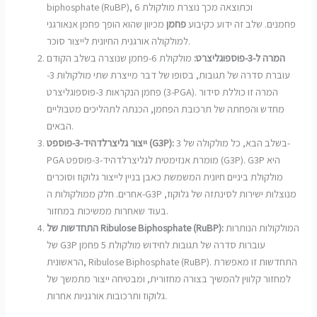
biphosphate (RuBP), וכתוצאה מכך נוצרת מולקולת 6
פחמנים. שלב זה ידוע כקיבוע
פחמן
מכיוון שהוא הופך פחמן אנאורגני
למולקולה אורגנית החיונית לייצור סוכר.
המרה ל-3-פוספוגליצרט:
מולקולת 6-פחמן שנוצרה בשלב הקודם
עוברת סדרה של תגובות, בסופו של דבר מייצרת שתי מולקולות 3-
פחמן הנקראות 3-פוספוגליצרט (3-PGA). המרה זו כוללת סידור
מחדש והפחתה של תרכובת הפחמן, הכנתה לתהליכים מטבוליים
הבאים.
בשלב הבא, כל מולקולה של 3-
ייצור גליצרלדהיד-3-פוספט (G3P):
PGA מומרת אנזימטית לגליצרלדהיד-3-פוספט (G3P). G3P היא
מולקולת ביניים חיונית המשמשת כאבן בניין לייצור גלוקוז וסוכרים
אחרים. חלק ממולקולות ה-G3P מנוצלות ישירות לסינתזה של גלוקוז,
בעוד שאחרות ממשיכות במחזור.
המולקולות הנותרות
התחדשות של Ribulose Biphosphate (RuBP):
של G3P עוברות סדרה של תגובות לחידוש מולקולת 5 פחמן
הראשונית, Ribulose Biphosphate (RuBP). התחדשות זו מאפשרת
למחזור קלווין להמשיך בצורה מחזורית, ומבטיחה ייצור מתמשך של
גלוקוז ותרכובות אורגניות אחרות.