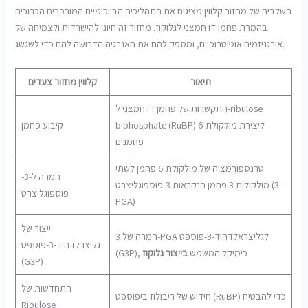
השלבים של מחזור קלווין מציגים את התהליכים הביוכימיים המורכבים הכרוכים
בהמרת פחמן דו חמצני לגלוקוז. מחזור זה חיוני להישרדות ולצמיחה של
אורגניזמים אוטוטרופיים, ומספק להם את האנרגיה הדרושה להם כדי לשגשג.
תיאור
קלווין מחזור צעדים
התקשרות של פחמן דו חמצני ל-ribulose
biphosphate (RuBP) ליצירת מולקולת 6
קיבוע פחמן
פחמנים
טרנספורמציה של מולקולת 6 פחמן לשתי
המרה ל-3-
מולקולות 3 פחמן הנקראות 3-פוספוגליצרט (3-
פוספוגליצרט
PGA)
ייצור של
המרה של 3-PGA לגליצראלדהיד-3-פוספט
גליצרלדהיד-3-פוספט
(G3P), כימיקל המשמש
בייצור גלוקוז
(G3P)
התחדשות של
חידוש של ריבולוז ביפוספט (RuBP) כדי להבטיח
Ribulose