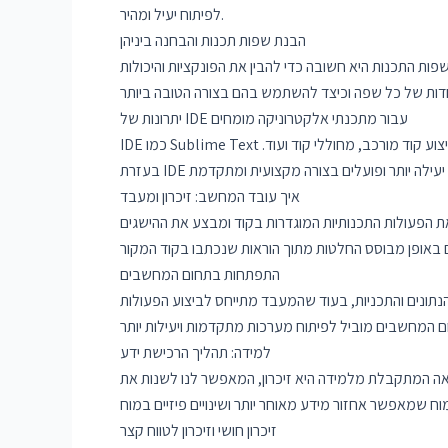
לפיתוח יעיל ומהיר.
הבנת שפות תכנות והבחנה ביניהן
ות התכנות היא חשובה כדי להבין את הפונקציות והיכולות
יתרונות של IDE עבור מתכנתי אלקטרוניקה מומחים
IDE כמו Sublime Text מציעה יתרונות מותאמים לצרכי מתכנתי אלקטרוניקה מומחים. יתרונות אלו כוללים עורכי קוד מתקדמים עם הדגשת תחביר, כלים לניתוח וביצוע קוד מורכב, מחוללי קוד ועוד.
איך עובד המחשב: זיכרון ומעבד
ת הפעולות התכנותיות המוגדרות בקוד ומבצע את ההישגים
התפתחות בתחום המחשבים
נתונים והתכניות, בעוד שהמעבד מתייחס לביצוע הפעולות
למידה: תהליך הרכישת ידע
צאה המתקבלת מלמידה היא זיכרון, המאפשר לנו לשנות את
זיכרון חושי וזיכרון לטווח קצר