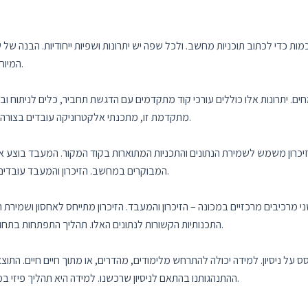
כדי לכתוב תוכניות מחשב. ולכל שפה יש יתרונות ושפיות ייחודיות. הבנה של שפ
המיוחדות של כל שפה וכיצד להשתמש בהם בצורה הטובה ביותר.
בעזרת IDE מתקדמת זו, מתכנתי אלקטרוניקה עובדים בצורה יעילה יותר ופועלים בצורה מקצועית ומתקדמת.
זיכרון משמש לשמירת הנתונים והתכניות המתוארות בקוד המקור. המעבד בוצע א
המבוקרים במחשב. הזיכרון והמעבד עובדים באופן מבוסס החלטות מתוך הוראות שנכתבו בקוד המקור.
רכיבים מרכזיים במכונה – הזיכרון והמעבד. הזיכרון מתייחס לאחסון ושמירת ה
התכנותיות הקשורות לנתונים האלו. תהליך התפתחות בתחום המחשבים מוביל לפיתוח מערכות מתקדמות ויעילות יותר.
על ניסיון. למידה יכולה להתרחש מלימודים, מהדרים, או מתוך חיים חיים. התו
ההתנהגותנו בהתאם לניסיון שרכשנו. למידה היא תהליך פיזי במוח שמאפשר אחזור מידע מאוחר יותר ושינויים פיזיים במוח.