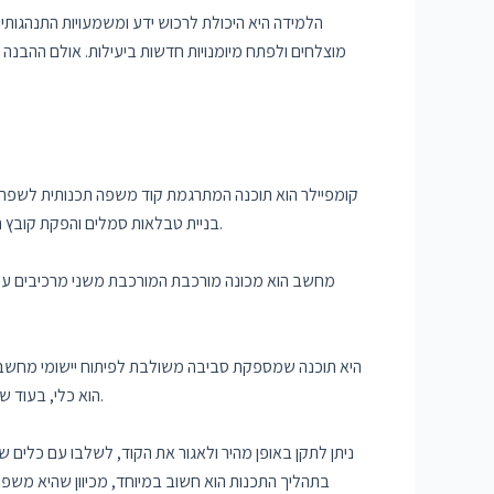
הלמידה היא היכולת לרכוש ידע ומשמעויות התנהגותיות
מוצלחים ולפתח מיומנויות חדשות ביעילות. אולם ההבנה
קומפיילר הוא תוכנה המתרגמת קוד משפה תכנותית לשפה מכ
בניית טבלאות סמלים והפקת קובץ המכיל את הקוד המתורגם. התפקיד העיקרי של הקומפיילר הוא לאפשר למכונה להבין ולבצע את הפעולות התכנותיות שנמצאות בקוד המקור.
מחשב הוא מכונה מורכבת המורכבת משני מרכיבים עיקר
תכנות היא קבוצת כללים ומוסכמות המשמשות לכתיבת תוכניות מחשב. ההבדל המרכזי הוא ש-IDE הוא כלי, בעוד ששפת תכנות היא הגדרה של מבנה הקוד.