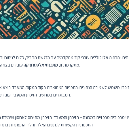
ים. יתרונות אלו כוללים עורכי קוד מתקדמים עם הדגשת תחביר, כלים לניתוח וביצ
עובדים בצורה יעילה יותר ופועלים בצורה מקצועית ומתקדמת.
בעזרת IDE מתקדמת זו,
מתכנתי אלקטרוניקה
זיכרון משמש לשמירת הנתונים והתכניות המתוארות בקוד המקור. המעבד בוצע א
המבוקרים במחשב. הזיכרון והמעבד עובדים באופן מבוסס החלטות מתוך הוראות שנכתבו בקוד המקור.
רכיבים מרכזיים במכונה – הזיכרון והמעבד. הזיכרון מתייחס לאחסון ושמירת ה
התכנותיות הקשורות לנתונים האלו. תהליך התפתחות בתחום המחשבים מוביל לפיתוח מערכות מתקדמות ויעילות יותר.