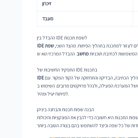
זיכרון
מעבד
ההבדל בין IDE לשפת תכנות
ולים לעזור למתכנת בתהליך הפיתוח. מהצד השני,
שפת
IDE
 המשמשות לכתיבת תוכניות
מחשב
התפקיד החשיבות של IDE בתכנות
מציעה למתכנת את הכלים הדרושים לניהול ופיתוח הקוד. היא מסייעת בתהליך הכתיבה, הבדיקה והתחזוקה של הקוד המקור. עם IDE, ניתן לתקן באופן מהיר ולאגור את הקוד, לשלבו עם כלים של
IDE
ה, ולנהל פרויקטים מרובים. השימוש ב-IDE בתהליך התכנות הוא חשוב במיוחד, מכיוון שהיא משפרת את היכולת העבודתית של המתכנת, מפחיתה שגיאות ומובילה
לפיתוח יעיל ומהיר.
הבנה שפות תכנות והבחנה ביניהן
ות התכנות היא חשובה כדי להבין את הפונקציות והיכולות