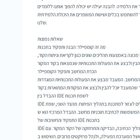
ת הלמידה. להבנה יעילה יש יכולת להפוך אותנו ללומדים
יצד להשתמש בכלים ושיטות המשפרים את היכולת הלמידתית
שלנו.
שאלות נפוצות
מה זה קומפיילר: הבנה ותפקיד בתכנות
כונה באמצעות תהליכים שונים כגון לקריאת וניתוח הקוד,
הכרת המחשב ותפקיד הקומפיילר
ל המחשב. המעבד מבצע את הפעולות התכנותיות המוגדרות
ההבדל בין IDE לשפת תכנות
IDE היא תוכנה שמספקת סביבה משולבת לפיתוח יישומי מחשב. היא מספקת כלים ופונקציות כמו עורכי קוד, מהדרים, מנהלי פרויקט ועוד, שיכולים לעזור למתכנת בתהליך הפיתוח. מהצד השני, שפת
התפקיד והחשיבות של IDE בתכנות
IDE מציעה למתכנת את הכלים הדרושים לניהול ופיתוח הקוד. היא מסייעת בתהליך הכתיבה, הבדיקה והתחזוקה של הקוד המקור. עם IDE, ניתן לתקן באופן מהיר ולאגור את הקוד, לשלבו עם כלים של
ה, ולנהל פרויקטים מרובים. השימוש ב-IDE בתהליך התכנות הוא חשוב במיוחד, מכיוון שהיא משפרת את היכולת העבודתית של המתכנת, מפחיתה שגיאות ומובילה