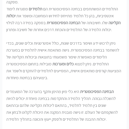
מסקנה.
התלמידים המשתתפים בבחינה הפסיכומטרית הם
תלמידים
מסגרות לימוד
אינטסיביות, בהן כל תלמיד מתייחס לחידוש המחשבה ומשפר את
יכולות
הקליטה
שלו. חשיבותה של
הבחינה הפסיכומטרית
בספקה במידה רבה לגילוי
יכולות הלמידה של התלמידים והוכחת דרכים אחרות של חשיבה ופתרון.
ניתן לרכוש ידע ושיפור בדרכים שונות, כולל אסטרטגיות וכלים שונים, בכדי
להשתפר בבחינה הפסיכומטרית. גישה מותאמת אישית לתלמידים במערכת
הלימודים מאפשרת שיפור משמעותי בתוצאות וביכולות הקליטה של
התלמידים. ניתן למצוא
כלים ומערכות
מובילות בתחום הפסיכומטריה
המציעות קורסים מותאמים אישית, המסייעים לתלמידים להתקדם ולשפר את
ביצועיהם בבחינות מיוחדות.
הבחינה הפסיכומטרית
היא כלי מיון מהימן ותקף בהערכה של המועמדים
להשכלה גבוהה. תהליך הלמידה והתקדמות בבחינה מיוחדת יכולים להיות
שונים בין תלמיד לתלמיד, בהתאם ליכולות הקליטה שלהם ובהתאם
להשקפתם של העולם. זו גישה מובנית המקנה את היכולת לקלוט ולבחון את
יכולות ההבנה של התלמידים ולספק ייעוץ והכוונה בתהליך הלמידה.