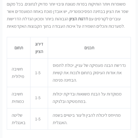
משופרות ויותר הותיקות בפרות מגוונת וניבוי יותר מדויק לנתונים. בכל מקום
שפר את הציון בבחינה הפסיכומטרית, יש אובדן מוכח באחוז המועמדים אשר
עוברים לקורסים עם
דרגות הציון
הגבוהות ביותר ומכאן הגדלת הדרישות
למערכות והכלים השמירה על איכות העבודה בתוך הקבוצות האקדמאיות.
דירוג
תכנים
תחום
הציון
נדרשת הבנה מעמיקה של עניין, יכולת לתפוס
חשיבה
את אודות העיסוק בתחום ולנכות את קשיות
1-5
מילולית
הבחינה פנימה.
ממוקדות על הבנת משוואות ובדיקת יכולות
חשיבה
1-5
במתמטיקה ובלגיקה.
כמותית
מתייחס ליכולת להבין וליצור ביטויים בשפה
שליטה
1-5
האנגלית.
באנגלית