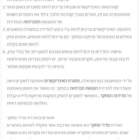
קוהרנטיות: האינדיקטורים שנבחרו צריכים להיות מחוברים באופן הגיוני
ומתואמים זה עם זה, ויוצרים מערך קוהרנטי הלוכד ביחד את הממדים השונים
הנמדדות.
של התוצאות
החברתיות
היתכנות: האינדיקטורים צריכים להיות ברי ביצוע למדידה במסגרת המשאבים
והאילוצים הנתונים של פרויקט המחקר. הם צריכים להיות מעשיים, אמינים וניתן
להשיג אותם בקלות.
נגישות: המדדים צריכים להיות נגישים ומובנים למגוון רחב של בעלי עניין,
לרבות קובעי מדיניות, חוקרים והציבור הרחב. יש לספק הגדרות ומתודולוגיות
ברורות כדי להבטיח שקיפות ושחזור.
על ידי התחשבות בגורמים אלה,
מסגרת האינדיקטורים
מספקת לחוקרים גישה
סטנדרטית למדידת
תוצאות חברתיות
במחקר. זה משפר את החוסן והאמינות
של
מדידות המחקר
, ומאפשר לחוקרים להסיק מסקנות מדויקות וליידע קבלת
החלטות מבוססות ראיות.
אתגרים בהגדרת מדדי מחקר
הגדרת
מדדי מחקר
היא משימה מורכבת אשר נתקלת לעיתים באתגרים
שונים. מחברים וספרות מחקרית שונים מציעים הגדרות ונקודות מבט מגוונות