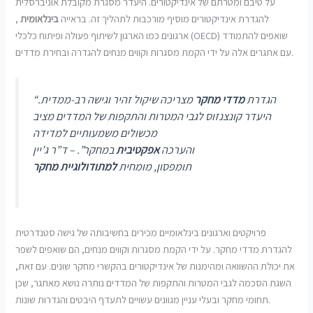
על טיבם ומטרתם של אינדיקטורים. היעדר מסגרת מקובלת אוניברסלית
להגדרת אינדיקטורים מוסיף מורכבות לתהליך זה. בראייה
בינלאומית
,
ארגונים כמו הארגון לשיתוף פעולה ופיתוח כלכלי (OECD) שואפים להתמודד
עם אתגרים אלה על ידי הקמת מסגרות וקווים מנחים להגדרה ובחירת מדדים.
“הגדרת
מדדי מחקר
מצריכה שיקול זהיר וגישה רב-ממדית.
היעדר קונצנזוס לגבי המטרות והתקפות של המדדים מציב
מכשולים משמעותיים למדידה
והערכה
אפקטיבית
במחקר”. – ד”ר ג’יין
תומפסון, מומחית
למתודולוגיית מחקר
פרויקטים וארגונים בינלאומיים מכירים בחשיבותה של גישה סטנדרטית
להגדרת מדדי מחקר. על ידי הקמת מסגרות וקווים מנחים, הם שואפים לשפר
את יכולת ההשוואה ומהימנות של אינדיקטורים בהקשרי מחקר שונים. עם זאת,
השגת הסכמה לגבי המטרות והתקפות של המדדים נותרה נושא מאתגר, שכן
תחומי מחקר ובעלי עניין מגוונים עשויים לתעדף היבטים והגדרות שונות.