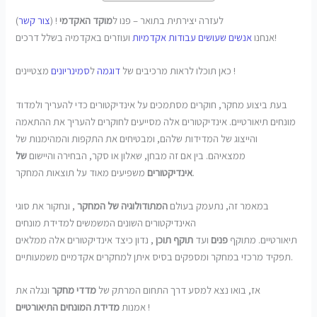
לעזרה יצירתית בתואר – פנו ל
מוקד האקדמי
! (
צור קשר
)
ועוזרים באקדמיה בשלל דרכים!
אנחנו
אנשים שעושים עבודות אקדמיות
מצטיינים !
כאן תוכלו לראות מרכיבים של
דוגמה
ל
סמינריונים
בעת ביצוע מחקר, חוקרים מסתמכים על אינדיקטורים כדי להעריך ולמדוד
מונחים תיאורטיים. אינדיקטורים אלה מסייעים לחוקרים להעריך את ההתאמה
והייצוג של המדידות שלהם, ומבטיחים את התקפות והמהימנות של
ממצאיהם. בין אם זה מבחן, שאלון או סקר, הבחירה והיישום
של
משפיעים מאוד על תוצאות המחקר.
אינדיקטורים
במאמר זה, נתעמק בעולם
המתודולוגיה של המחקר
, ונחקור את סוגי
האינדיקטורים השונים המשמשים למדידת מונחים
תיאורטיים. מתוקף
פנים
ועד
תוקף תוכן
, נדון כיצד אינדיקטורים אלה ממלאים
תפקיד מרכזי במחקר ומספקים בסיס איתן למחקרים אקדמיים משמעותיים.
אז, בואו נצא למסע דרך התחום המרתק של
מדדי מחקר
ונגלה את
!
אמנות
מדידת המונחים התיאורטיים