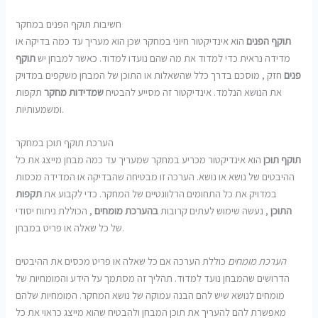
חשיבות תוקף הפנים במחקר
תוקף הפנים
הוא אינדיקטור חיוני במחקר שכן הוא מעריך עד כמה בדיקה או
מדידה נראית כדי למדוד את מה שהם נועדו למדוד. כאשר למבחן יש
תוקף
פנים
חזק , מוסכם בדרך כלל שהשאלות או התוכן של המבחן משקפים במדויק
את הנושא הנלמד. אינדיקטור זה מסייע להבטיח
שמדידות מחקר
תקפות
ומשמעותיות.
הערכת תוקף תוכן במחקר
תוקף תוכן
הוא אינדיקטור מכריע במחקר שמעריך עד כמה מבחן מייצג את כל
ההיבטים של נושא או נושא. הערכה זו מבטיחה שהבדיקה או המדידה מכסות
במדויק את כל התחומים הרלוונטיים של המחקר. כדי לקבוע את
תקפות
התוכן
, נעשה שימוש לעתים קרובות
בהערכת מומחים
, הכוללת ניתוח יסודי
של כל שאלה או פריט במבחן.
הערכת מומחים
כוללת הערכה אם כל שאלה או פריט מכסים את ההיבטים
הדרושים שהמבחן נועד למדוד. תהליך זה מסתמך על הידע והמומחיות של
מומחים לנושא שיש להם הבנה עמוקה של נושא המחקר. המומחיות שלהם
מאפשרת להם להעריך את תוכן המבחן ולהבטיח שהוא מייצג כראוי את כל