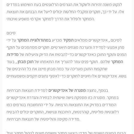
לנקוט משנה זהירות ולשקול את הגורמים הרלוונטיים בעת השימוש במדדים
אלו. על ידי כך, חוקרים ומקבלי החלטות יכולים לייעל את הבנתם את תוצאות
המחקר ולסלול את הדרך למחקר אקדמי משפיע ואיכותי.
סיכום
לסיכום , אינדיקטורים ממלאים
תפקיד
מכריע
במתודולוגיית המחקר
על ידי
מתן אמצעי למדידה והערכת מונחים תיאורטיים. חוקרים מסתמכים על תוקף
הפנים ותוקף התוכן כאינדיקטורים כדי להבטיח את הדיוק והיעילות של
מדידות
המחקר
שלהם . תוקף פנים עוזר להעריך את התאמתו של
תוכן מבחן
, בעוד
שתקפות התוכן מעריכה עד כמה מבחן מייצג את כל ההיבטים של
נושא. אינדיקטורים אלו חיוניים לחוקרים כדי לאסוף נתונים תקפים ומשמעותיים.
בנוסף, נחוצה
מסגרת של אינדיקטורים
למדידת תוצאות חברתיות
במחקר. מסגרת כזו מספקת גישה שיטתית לבחירה והגדרת אינדיקטורים
המודדים במדויק את התוצאות הרצויות. על ידי התחשבות בגורמים כמו
רלוונטיות פוליטית, קוהרנטיות, היתכנות ונגישות, החוקרים יכולים להבטיח
מדידה מקיפה והוליסטית של תוצאות חברתיות.
הבנת הסוגים השונים של מדדי ביצועי מחקר ויישומם חיונית לניהול מחקר יעיל