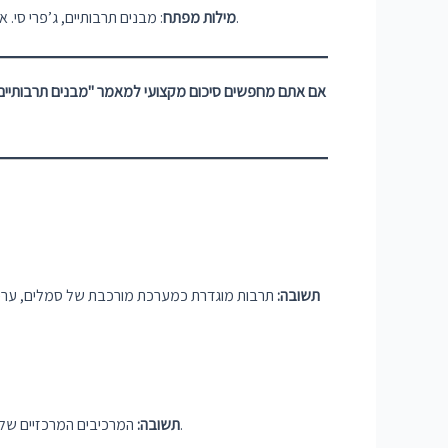
: מבנים תרבותיים, ג’פרי סי. אלכסנדר, קנת תומפסון, סיכום מאמר, תרבות, ערכים, נורמות, סמלים, קודים חברתיים, תת-תרבויות, סוציולוגיה, המפנה התרבותי, גלובליזציה.
מילות מפתח
אם אתם מחפשים סיכום מקצועי למאמר "מבנים תרבותיים" 
תשובה:
תרבות מוגדרת כמערכת מורכבת של סמלים, ערכים
המרכיבים המרכזיים של התרבות הם: סמלים, מערכות סמלים, קודים חברתיים, נורמות, ערכים ועמדות. כל מרכיב תורם להבנת המציאות ולהתנהגות האנושית בדרכו.
תשובה: