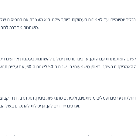
ם יומיומיים ועד לאמונות העמוקות ביותר שלנו. היא מעצבת את התפיסות שלנו לג
משתנות מחברה לחברה ומתקופה לתקופה, והן תוצר של ערכים וסמלים תרבותיים.
תנה ומתפתחת עם הזמן. ערכים ונורמות יכולים להשתנות בעקבות אירועים היסטורי
חולקות ערכים וסמלים משותפים, ולעיתים מתנגשות ביניהן. תת-תרבויות הן קב
וערכים ייחודיים להן. הן יכולות להתקיים בשל הבדלי גיל, מוצא אתני, מעמד חברתי או תחומי עניין משותפים.