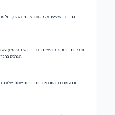
התרבות משפיעה על כל תחומי החיים שלנו, החל מהרגלי
אלכסנדר ותומפסון מדגישים כי התרבות אינה סטטית; היא מש
הערכים בחברה האמריקנית השתנו באופן משמעותי בין שנות ה-50 לשנות ה-60, עם עליית תנועות חברתיות כמו תנועת זכויות האזרח והתנועה הפמיניסטית.
החברה מורכבת מתרבויות ותת-תרבויות שונות, שלעיתים 