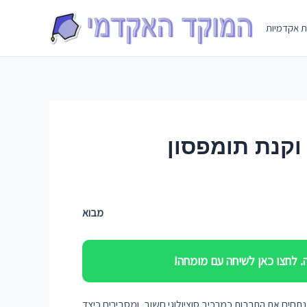
Skip
to
ת אקדמיות
content
וקנת תומפסון
מבוא
 לחצו כאן לשיחה עם מומחה!
תחים את התרבות כמרכיב סוציולוגי חשוב, ומסבירים כיצד