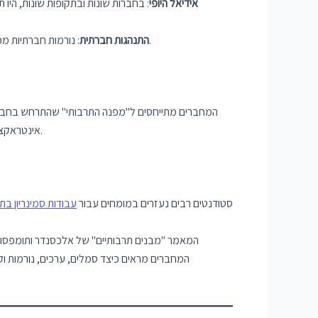
אידיאל היופי
: בחברות שונות ובתקופות שונות, היו
: נורמות חברתיות מכתיבות כיצד עלינו להתנהג במצבים שונים. לדוגמה, ישנן נורמות לגבי איך להתלבש לעבודה, כיצד לדבר עם מבוגרים, או כיצד לנהוג בנהיגה.
התנהגות חברתית
המחברים מתייחסים ל"מפנה התרבותי" שהתרחש בחברה ה
אינטראקציות מורכבות בין תרבויות שונות. המדיה והתקשורת המודרנית משפיעות על האופן שבו אנו חווים ומבינים את התרבות שלנו ואת תרבויות אחרות.
סטודנטים רבים נעזרים במומחים עבור
עבודות סמינריון ב
המאמר "מבנים תרבותיים" של אלכסנדר ותומפסון
המחברים מראים כיצד סמלים, ערכים, נורמות וק