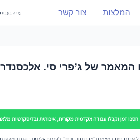
המלצות
צור קשר
עזרה בעבודו
 המאמר של ג’פרי סי. אלכסנדר 
סכו זמן וקבלו עבודה אקדמית מקורית, איכותית ובדיסקרטיות מלאה.
יבט בחיינו. במאמרם "מבנים תרבותיים", ג’פרי סי. אלכסנדר וקנת תומפסון מנ