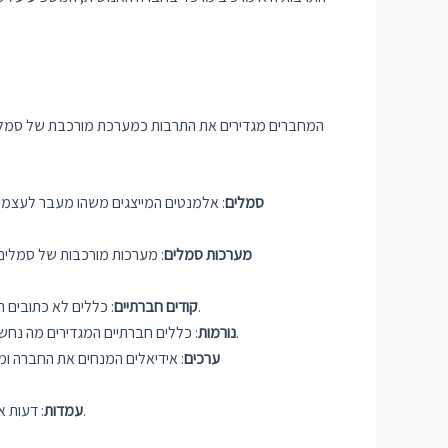
המחברים מגדירים את התרבות כמערכת מורכבת של סמלים,
סמלים
: אלמנטים המייצגים משהו מעבר לעצמם. 
מערכות סמלים
: מערכות מורכבות של סמלים,
: כללים לא כתובים המנחים את ההתנהגות שלנו במצבים שונים. הם מספקים "תסריטים" להתנהגות ראויה, כמו כיצד להתנהג במסעדה יוקרתית או באירוע חברתי.
קודים חברתיים
: כללים חברתיים המגדירים מה נחשב להתנהגות מקובלת ומה לא. הנורמות יכולות להיות כתובות (כמו חוקים) או לא כתובות, והן משפיעות על האופן שבו אנו פועלים בחיי היומיום.
נורמות
ערכים
: אידיאלים המנחים את החברה ומ
: דעות או תפיסות שמחזיקים אנשים ביחס לערכים או לנושאים חברתיים. העמדות משפיעות על התנהגותנו ועל האופן שבו אנו מפרשים את המציאות.
עמדות