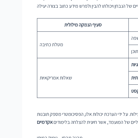
סעיף הנמקה מילולית
פה
מטלת כתיבה
וכן
יות
תית
שאלות אמריקאיות
סט
ת. על ידי הערכת יכולות אלו, הפסיכומטרי מספק תובנות
וליים של המועמד, אשר חיונית להצלחה בלימודים
אקדמיים
מבנה מבחן – נימוק כמותי