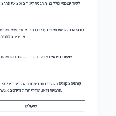
לימוד עצמאי
כולל בניית תכנית לימודים ומציאת פתרונו
קורסי הכנה לפסיכומטרי
נערכים במכונים עצמאיים ומספקים
ומציעים אסטרטגיות וטיפים לשיפור הביצועים. התלמידים נהנים מסביבת הלמידה המובנית ומההזדמנות לקיים אינטראקציה עם עמיתים.
מספקים
מבחני תר
שיעורים פרטיים
מציעים הדרכה אישית המותאמת לצ
קורסים מקוונים
משלבים את היתרונות של לימוד עצמאי ו
הרצאות וידאו, תרגילי תרגול וחידונים אינטראקטיביים. הם יכולים להיות אופציה משתלמת עבור מועמדים המעדיפים למידה בקצב עצמי ויש להם גישה מוגבלת לאפשרויות הכנה אישיות.
שיקולים