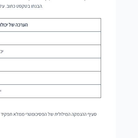
הבנתו בטקסט כתוב. על ידי הערכת היכולות הללו, קטע הנמקה מילולי מספק תובנות לגבי כישוריו המילוליים של הנבחן ויכולתו להבין ולפרש מידע כתוב בצורה יעילה.
הערכה של יכולו
יכ
י
סעיף ההנמקה המילולית של הפסיכומטרי ממלא תפקיד משמ