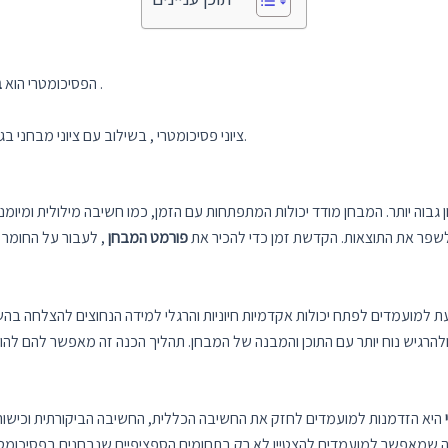
בישראל .
הפסיכומטרי הוא
ב
ציוני פסיכומטרי , בשילוב עם ציוני מבחני בגרות בתיכון, מנבאים את הביצועים הלימודיים של התלמידים.
ן גבוה יותר. המבחן מודד יכולות המתפתחות עם הזמן, כמו חשיבה מילולית ומיומנו
 לשפר את התוצאות. הקדשת זמן כדי להכיר את
פורמט המבחן
, לעבור על החומר
 למועמדים לפתח יכולות אקדמיות חיוניות והרגלי למידה הנחוצים להצלחה בה
להרגיש נוח יותר עם התוכן והמבנה של המבחן. תהליך הכנה זה מאפשר להם להופ
היא הזדמנות למועמדים לחזק את החשיבה הכללית, החשיבה הביקורתית וכישורי
מה שמאפשר למועמדים להצטיין לא רק בתחומים הספציפיים שנבחנים בפסיכומטר