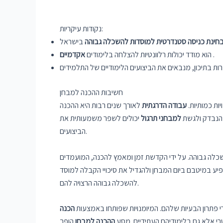
נקודות עיקריות:
חינת כניסה סטנדרטית למוסדות
להשכלה גבוהה
.
הוא מודד יכולות רלוונטיות להצלחה בלימודים
אקדמיים
חשיבות ההכנה למבחן
יות כמותיות.
עבודה הדרגתית
לאורך שנים רבות היא ההכנה
 הנבדק ולגשת
למבחני תרגול
יכולים לשפר משמעותית את
הביצועים.
שכלה גבוהה. על ידי הקדשת זמן ומאמץ להכנה, המועמדים
יע במיטבם ביום המבחן ולהגדיל את סיכויי הקבלה למוסד
להשכלה גבוהה הרצויה להם.
 פתרון הבעיות שלהם. המיומנויות שפותחו באמצעות
הכנה
י אלא גם בלימודיהם העתידיים. מסע
ההכנה למבחן
הופך