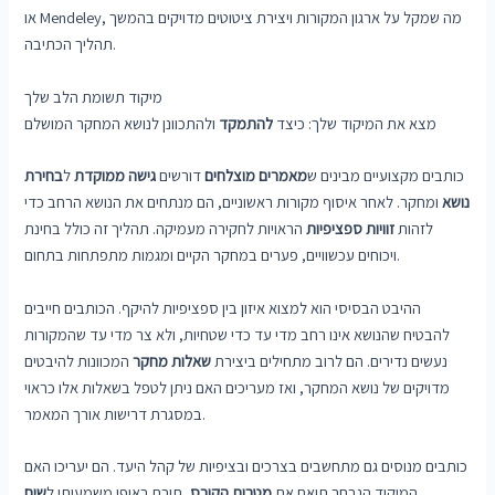
או Mendeley, מה שמקל על ארגון המקורות ויצירת ציטוטים מדויקים בהמשך
תהליך הכתיבה.
מיקוד תשומת הלב שלך
מצא את המיקוד שלך: כיצד
להתמקד
ולהתכוונן לנושא המחקר המושלם
כותבים מקצועיים מבינים ש
מאמרים מוצלחים
דורשים
גישה ממוקדת
ל
בחירת
נושא
ומחקר. לאחר איסוף מקורות ראשוניים, הם מנתחים את הנושא הרחב כדי
לזהות
זוויות ספציפיות
הראויות לחקירה מעמיקה. תהליך זה כולל בחינת
ויכוחים עכשוויים, פערים במחקר הקיים ומגמות מתפתחות בתחום.
ההיבט הבסיסי הוא למצוא איזון בין ספציפיות להיקף. הכותבים חייבים
להבטיח שהנושא אינו רחב מדי עד כדי שטחיות, ולא צר מדי עד שהמקורות
נעשים נדירים. הם לרוב מתחילים ביצירת
שאלות מחקר
המכוונות להיבטים
מדויקים של נושא המחקר, ואז מעריכים האם ניתן לטפל בשאלות אלו כראוי
במסגרת דרישות אורך המאמר.
כותבים מנוסים גם מתחשבים בצרכים ובציפיות של קהל היעד. הם יעריכו האם
המיקוד הנבחר תואם את
מטרות הקורס
, תורם באופן משמעותי ל
שיח