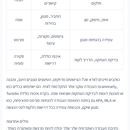
חלקים
קישורים
תחביר, סגנון,
איות, פיסוק, טון
שפה
בהירות
ציטוטים, מקורות,
עמידה בהנחיות סגנון
פורמט
עימוד
איכות כוללת,
סקירה
בדיקת העתקה, תדריך לקוח
דרישות
סופית
כותבים חייבים לוודא שכל הציטוטים מדויקים, הטיעונים מגובים היטב, ומבנה
העבודה עוקב אחר התקדמות לוגית. הם ישתמשו בכלים כמו Grammarly,
Turnitin או תוכנות דומות לבדיקת העתקות ושגיאות שפה. בקרת איכות כוללת
גם בחינת התאמת העבודה להנחיות פורמט ספציפיות, כמו APA, MLA או
סגנון שיקגו, והבטחת עמידה בכל דרישות הלקוח לפני ההגשה.
מילים אחרונות
כתיבת העבודה האקדמית שלך שלך יכולה להיות מרגשת ומאתגרת כאחד.