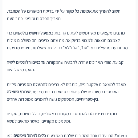
חשוב
להעריך את אמינות כל מקור
על ידי בדיקת
הכישורים של המחבר
,
תאריך הפרסום ומוניטין כתב העת.
כותבים מקצועיים משתמשים לעתים קרובות ב
מפעילי חיפוש בוליאניים
כדי
לצמצם תוצאות ולמצוא בדיוק את מה שהם צריכים. הם משלבים מילות
מפתח עם מפעילים כמו "וגם", "או" ו"לא" כדי ליצור שאילתות חיפוש מדויקות.
קביעת טווחי תאריכים עוזרת להבטיח שהמקורות
עדכניים ורלוונטיים
לשיח
האקדמי של היום.
מעבר למשאבים אלקטרוניים, כותבים לא צריכים להתעלם מספריות פיזיות
והאוספים המיוחדים שלהן. אוניברסיטאות רבות מציעות
שירותי השאלה
, המספקים גישה לחומרים ממוסדות אחרים.
בין-ספרייתיים
כותבים צריכים גם להתחשב במקורות ראשוניים, כולל ראיונות, סקרים
ומסמכים מקוריים, כאשר מתאים לנושא.
הם יעקבו אחר המקורות שלהם באמצעות
כלים לניהול ציטוטים
כמו Zotero