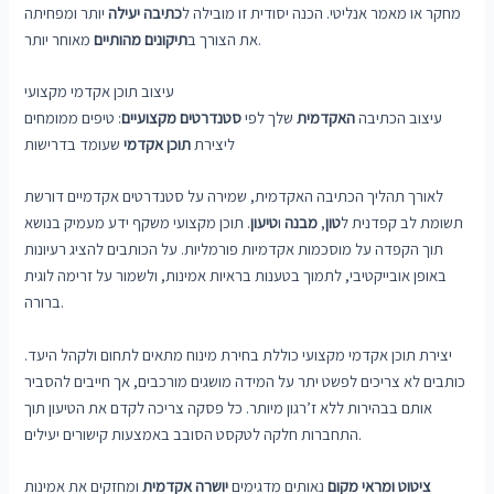
מחקר או מאמר אנליטי. הכנה יסודית זו מובילה ל
כתיבה יעילה
יותר ומפחיתה
מאוחר יותר.
את הצורך ב
תיקונים מהותיים
עיצוב תוכן אקדמי מקצועי
עיצוב הכתיבה
האקדמית
שלך לפי
סטנדרטים מקצועיים
: טיפים ממומחים
ליצירת
תוכן אקדמי
שעומד בדרישות
לאורך תהליך הכתיבה האקדמית, שמירה על סטנדרטים אקדמיים דורשת
תשומת לב קפדנית ל
טון
,
מבנה
ו
טיעון
. תוכן מקצועי משקף ידע מעמיק בנושא
תוך הקפדה על מוסכמות אקדמיות פורמליות. על הכותבים להציג רעיונות
באופן אובייקטיבי, לתמוך בטענות בראיות אמינות, ולשמור על זרימה לוגית
ברורה.
יצירת תוכן אקדמי מקצועי כוללת בחירת מינוח מתאים לתחום ולקהל היעד.
כותבים לא צריכים לפשט יתר על המידה מושגים מורכבים, אך חייבים להסביר
אותם בבהירות ללא ז’רגון מיותר. כל פסקה צריכה לקדם את הטיעון תוך
התחברות חלקה לטקסט הסובב באמצעות קישורים יעילים.
ציטוט ומראי מקום
נאותים מדגימים
יושרה אקדמית
ומחזקים את אמינות