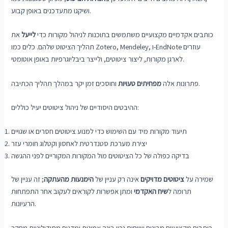
ושיקגו מתעדכנים באופן קבוע.
כותבים אקדמיים מקצועיים משתמשים בתוכנות לניהול מקורות כדי
לייעל
את
תהליך הציטוט שלהם. כלים כמו Zotero, Mendeley, ו-EndNote עוזרים
לארגן מקורות, ליצור ציטוטים, ולייצר ביבליוגרפיות באופן אוטומטי.
וחוסכים זמן יקר במהלך תהליך הכתיבה.
פתרונות אלה
מפחיתים טעויות
ההיבטים היסודיים של ניהול ציטוטים יעיל כוללים:
תיעוד מקורות מיד עם השימוש כדי למנוע ציטוטים חסרים או שגויים
יצירת מערכת סטנדרטית לאחסון וקטלוג חומרי עזר
בדיקה כפולה של כל הציטוטים מול המקורות המקוריים לפני ההגשה
שמירה על
ציטוטים מדויקים
אינה רק עניין של
הימנעות מהעתקה
; זה עניין של
תרומה ל
שיח האקדמי
ומתן אפשרות לקוראים לעקוב אחר התפתחות
הרעיונות.
כותבים מקצועיים מבינים שייחוס נכון בונה אמינות ומדגים מתודולוגיית מחקר