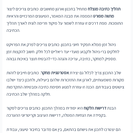
תהליך כתיבה מוצלח
מתחיל בתכנון וארגון מחושבים. כותבים צריכים ליצור
מתווה מפורט
הממפה את מבנה המאמר, הטיעונים המרכזיים והראיות
התומכות. מפת דרכים זו עוזרת לשמור על מיקוד וזרימה לוגית לאורך תהליך
הכתיבה.
ניהול זמן ממלא תפקיד חיוני בתכנון. כותבים צריכים לפרק את הפרויקט
לחלקים ברי-ניהול ולקבוע מועדי יעד ריאליים לכל חלק. חשוב להקצות זמן
מספיק למחקר, כתיבה, עריכה והגהה כדי להבטיח תוצר באיכות גבוהה.
שלב התכנון צריך לכלול גם יצירת
אסטרטגיית מחקר
. כותבים חייבים לזהות
מקורות משמעותיים, לארגן את התזכורות שלהם ביעילות, ולתכנן כיצד ישלבו
ציטוטים בעבודתם. הכנה זו עוזרת למנוע חסימת כתיבה ומבטיחה התקדמות
חלקה במהלך שלב הכתיבה.
הבנת
דרישות הלקוח
היא יסודית במהלך התכנון. כותבים צריכים לסקור
בקפידה את הנחיות המטלה, דרישות העיצוב וקריטריוני ההערכה.
הם יצטרכו לתכנן את גישתם בהתאם, בין אם מדובר בחיבור טיעוני, עבודת