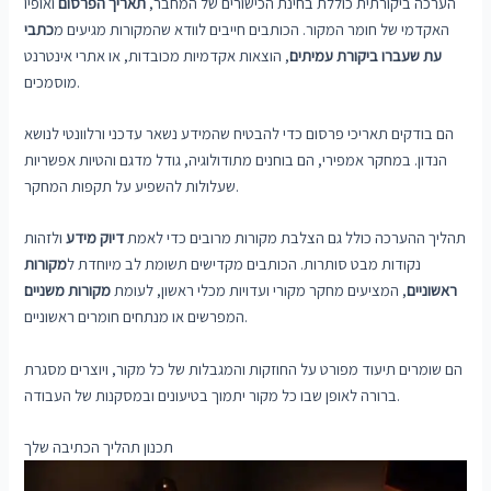
הערכה ביקורתית כוללת בחינת הכישורים של המחבר,
תאריך הפרסום
ואופיו
האקדמי של חומר המקור. הכותבים חייבים לוודא שהמקורות מגיעים מ
כתבי
עת שעברו ביקורת עמיתים
, הוצאות אקדמיות מכובדות, או אתרי אינטרנט
מוסמכים.
הם בודקים תאריכי פרסום כדי להבטיח שהמידע נשאר עדכני ורלוונטי לנושא
הנדון. במחקר אמפירי, הם בוחנים מתודולוגיה, גודל מדגם והטיות אפשריות
שעלולות להשפיע על תקפות המחקר.
תהליך ההערכה כולל גם הצלבת מקורות מרובים כדי לאמת
דיוק מידע
ולזהות
נקודות מבט סותרות. הכותבים מקדישים תשומת לב מיוחדת ל
מקורות
ראשוניים
, המציעים מחקר מקורי ועדויות מכלי ראשון, לעומת
מקורות משניים
המפרשים או מנתחים חומרים ראשוניים.
הם שומרים תיעוד מפורט על החוזקות והמגבלות של כל מקור, ויוצרים מסגרת
ברורה לאופן שבו כל מקור יתמוך בטיעונים ובמסקנות של העבודה.
תכנון תהליך הכתיבה שלך