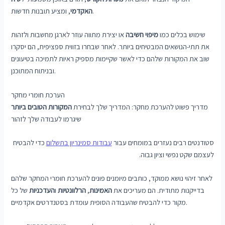
, ומציע תובנות חדשות.
האקדמי
שימוש בכלים כמו
מיפוי חשיבה
או יצירת מתווה עוזר לארגן מחשבות ולזהות
את תתי-הנושאים המבטיחים ביותר. לאחר שבחרו בזווית ספציפית, הם יסקרו
שוב את המקורות שלהם כדי לאשר שקיימות מספיק ראיות לתמיכה בטיעונים
ובניתוח המתוכנן.
הערכת חומרי מחקר
מדריך פשוט להערכת מחקר: המדריך שלך לבחירת
המקורות הטובים ביותר
שיגרמו לעבודה שלך לזהור
סטודנטים רבים נעזרים במומחים עבור
עבודות סמינריון בתשלום
כדי להבטיח
לעצמם שקט נפשי וציון גבוה.
לאחר זיהוי נושא ממוקד, כותבים מיומנים פונים להערכת חומרי המחקר שלהם
בדייקנות מתודית. הם מעריכים את
האמינות
,
הרלוונטיות
ו
העדכניות
של כל
מקור כדי להבטיח שהעבודה הסופית עומדת בסטנדרטים אקדמיים.