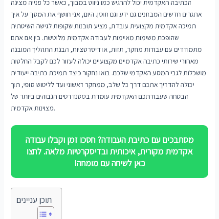
הכתיבה האקדמית יכול להרגיש כמו ניווט במבוך, כאשר כל פנייה מציגה
אתגרים חדשים המבחנים גם ידע וגם חוסן. היום, אני חושף את המסך על איך
תמיכה אקדמית מקצועית עובדת, מציע תובנות שקופות לגישה השיטתית
שהופכת משימות מאיימות לעבודה אקדמית מלוטשת. בין אם אתם
מתמודדים עם עבודות מחקר, תזות, או דיסרטציות, הבנת התהליך המובנה
מאחורי שירותי כתיבה אקדמיים מקצועיים יכולה לעזור לכם לקבל החלטות
מושכלות לגבי המסע האקדמי שלכם. בואו נחקור כיצד תמיכת כתיבה ייעודית
יכולה להדריך אתכם דרך כל שלב, ממחקר ראשוני ועד לליטוש סופי, תוך
הבטחה שעבודתכם האקדמית עומדת בסטנדרטים הגבוהים ביותר של
מצוינות אקדמית.
מסתבכים עם כתיבת העבודה? חסכו זמן וקבלו עבודה
אקדמית מקורית, איכותית ובדיסקרטיות מלאה. לחצו
כאן לשיחה עם מומחה!
תוכן עניינים