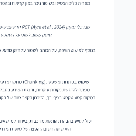
מונחית כלים הצטיינו בשיפור ניכר בציון קריאות ובה
תרשים: שיפור ב
סיפק משוב לשוני על הטקסט. ניתן לראות ירידה בציון רמת הקריאה הנדרשת ובאחוז הטקסט המורכב בקבוצת ההתערבות לעומת הטקסט המקורי וקבוצת הביקורת.
בנוסף לפישוט השפה, על הכותב לשמור על
דיוק מדעי
. 
מחקרי מדעי הקוג
במקום קטע טקסט רציף. כך, הזיכרון הקצר-טווח של הקורא
בדיקה מוקדמת עם המשתמשים (User Testing) היא שיטה חשובה: הפצה של טיוטת המדריך לקבוצת יעד ובקשת משוב מאפשרת לכותב לתקן מראש בעיות בהבנה ולמנוע טעויות.