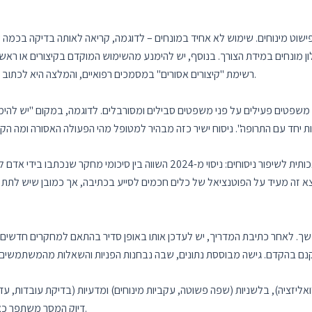
פישוט מינוחים. שימוש לא אחיד במונחים – לדוגמה, קריאה לאותה בדיקה בכמה 
לון מונחים במידת הצורך. בנוסף, יש להימנע מהשימוש המוקדם בקיצורים או ראש
רשימת "קיצורים אסורים" במסמכים רפואיים, והמלצה היא לכתוב במלואן מילים קריטיות, דבר שמפחית את הסיכון לאי הבנות.
שפטים פעילים על פני משפטים סבילים ומסורבלים. לדוגמה, במקום "יש להימנ
מחקרים עדכניים חקרו גם את השימוש בבינה מלאכותית לשיפור ניסוחים: ניסוי מ-2024 
תמשך. לאחר כתיבת המדריך, יש לעדכן אותו באופן סדיר בהתאם למחקרים חדשי
זואליזציה), בלשניות (שפה פשוטה, עקביות מינוחים) ומדעיות (בדיקת עובדות, עדכ
דיוק המסר משתפר כאשר המידע מוגש בצורה בהירה ומתואמת עם יכולות הקורא.