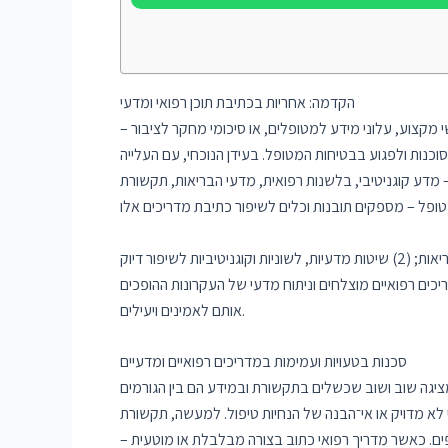
הקדמה: אחריות בכתיבת תוכן רפואי ומדעי
 מקצוע, עלוני מידע למטופלים, או סיכומי מחקר לציבור –
וכנות ולפגוע בבטיחות המטופל. בעידן הנוכחי, עם העלייה
בטיח שהתכנים נגישים, ברורים ומהימנים. מחקרים עדכניים (2024–2025) ממגוון תחומים – מדע קוגניטיבי, בלשנות רפואית, מדעי הבריאות, תקשורת
המשך המאמר יבחן ארבעה היבטים מרכזיים: (1) מדוע וכיצד טעויות במדריכים רפואיים או מדעיים עלולות להוביל לסיכון ממשי ולפגיעה בבריאות; (2) שיטות מדעיות, לשוניות וקוגניטיביות לשיפור דיוק
ילה ואחראית במדריכים רפואיים ומדעיים כדי למנוע טעויות ופגיעה אפשרית; (4) דוגמאות ממדריכים רפואיים מוצלחים וניתוח מדעי של העקרונות ההופכים
אותם לאמינים ויעילים.
סכנות בטעויות ועמימות במדריכים רפואיים ומדעיים
 מציגה שוב ושוב שכשלים בתקשורת ובמידע הם בין הגורמים
י לא מדויק או אי־הבנה של הנחיות טיפול. למעשה, תקשורת
וספים. כאשר מדריך רפואי כתוב בצורה מבלבלת או מוטעית –