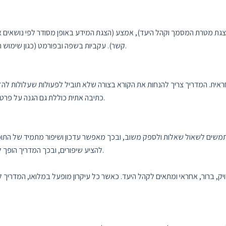
צגת מטרת המסמך וקהל היעד), אמצע (הצגת המידע באופן מסודר לפי נושאים או 
קשר). עקביות בשפה ובפורמט (כגון שימוש חוזר בסיכומי פרקים) מסייעת בהפחתת בלבול והבנה שגויה.
אית. המדריך צריך להנחות את הקורא בצורה שלא תוביל לפעולות שעלולות להזיק
כתיבה אתית כוללת גם הגנה על פרטיות המטופל והימנעות מהטיות שעלולות להטעות את הקורא.
משתמשים לשאול שאלות ולספק משוב, ובכך מאפשר עדכון ושיפור מתמיד של התו
להציע שיפורים, ובכך המדריך הופך לכלי דינמי שמתעדכן בהתאם לצרכים המשתנים של הקהל.
ק, ברור, אחראי ומתאים לקהל היעד. כאשר כל עיקרון מופעל במלואו, המדריך ל