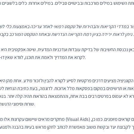
פחתת השימוש במילים מורכבות ובביטויים סבילים. במילים אחרות: כלים בלשוניי
מדדי הקריאות והבהירות של טקסט רפואי לאחר עריכה באמצעות כלי לשוני בהשוואה לעריכה רגילה.
כאן נכנסת החשיבות של בדיקת עובדות ועדכניות המדעית. שיטה אפקטיבית היא
לקרוא את המדריך ולאמת את תוכנו, לוודא שאין דו-משמעות במינוחים וכי לא נפלו טעויות בפרשנות המחקרית.
ניציה מציעים דרכים פרקטיות לסייע לקורא להבין ולזכור מידע. אחת מהן היא הפחתת העומס הקוגני
 לא יעמוס בפרטים רבים בבת אחת, וההתמצאות בהוראות תהיה קלה יותר. בנוסף, ע
שורות וסימוני הדגשה עבור אזהרות או צעדים קריטיים – משפר את הבנת המידע.
מחקרים מראים שיישום עקרונות אלו משפר את ההבנה. למשל, שימוש בשילוב של