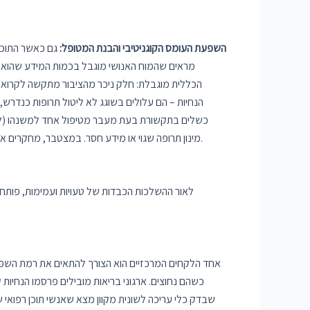
השפעת העומס הקוגניטיבי והבנת המטופל:
גם כאשר התוכן
מראים שהמוח האנושי מוגבל בכמות המידע שהוא יכו
הכללית מוגבלת: חלק ניכר מהציבור מתקשה לקרוא ול
הנחיות – הם עלולים בשוגג לא ליטול תרופות כנדרש
כשלים בתקשורת בעת מעבר מטיפול אחד למשנהו (למש
מינון תרופה שגוי או מידע חסר. במצטבר, מחקרים אלו ממחישים שדיוק ובהירות הם עניין של בטיחות חיים: מדריך לא ברור או שגוי איננו רק "מסמך לא מוצלח" – הוא גורם סיכון ממשי למטופלים.
לאור ההשלכות הכבדות של טעויות ועמימות, פותחו 
אחד הלקחים המרכזיים הוא הצורך להתאים את רמת השפה 
כשהם נחוצים. ארגוני בריאות מובילים פרסמו הנחיו
שבדק כלי עריכה לשונית מקוון מצא שאנשי תוכן רפו