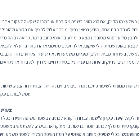
 כשלעצמו מדויק, אם הוא מוצג בשפה מסובכת או במבנה שקשה לעקוב אחריו, ה
ל לעבד בבת אחת; מידע רפואי צפוף ומורכב עלול להציף את הקורא ולהוביל לאי־
הבין מידע רפואי מסובך. נמצא כי מידע בריאותי כתוב ברמת קריאה גבוהה מדי 
, לבצע באופן שגוי תרגילי שיקום, או להתעלם מסימני אזהרה, והדבר עלול להב
ל, בשחרור מבית חולים) מעלים משמעותית את שיעור האירועים החריגים, בעו
שיטות מגוונות לשיפור כתיבת מדריכים מבחינת הדיוק, הבהירות וההבנה. שיטות 
ומשלבות גם עקרונות של תקשורת אפקטיבית. נסקור כמה מהבולטות שבהן:
1. שימוש בשפה ברורה ("Plain Language") ואוריינות בריאותית:
לקהל היעד. עקרון ה"שפה הברורה" קורא לכתיבה בשפה פשוטה וישירה ככל האפש
ת קונקרטיות: מומלץ לכתוב חומרי בריאות ברמת קריאה נגישה, להשתמש במשפטים
אי שהשתמשו בכלי שסיפק משוב אוטומטי על רמת השפה הצליחו לשפר משמעותי