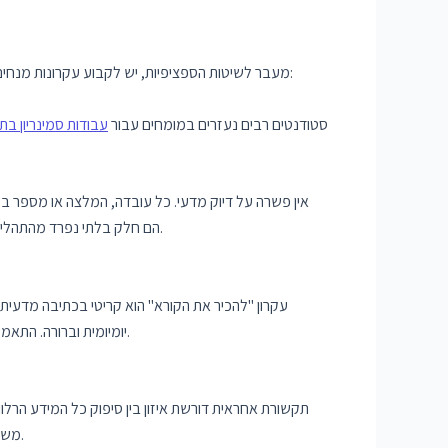
מעבר לשיטות הספציפיות, יש לקבוע עקרונות מנחים לתקשורת מדעית ורפואית, אשר יבטיחו שהמדריך לא רק ברור ומדויק טכנית, אלא גם מתקשר בצורה אחראית. להלן מספר עקרונות מפתח:
סטודנטים רבים נעזרים במומחים עבור
עבודות סמינריון ב
אין פשרה על דיוק מדעי. כל עובדה, המלצה או מספר במ
הם חלק בלתי נפרד מהתהליך. אמינות המדריך מתבססת גם על שקיפות לגבי מקורות המידע, דבר שמחזק את האמון של הקוראים ומוביל לשימוש בטוח ומושכל במידע.
עקרון "להכיר את הקורא" הוא קריטי בכתיבה מדעית.
יומיומית וברורה. התאמה תרבותית ולשונית, שימוש בדימויים מוכרים לקורא והתחשבות ברמות אוריינות שונות – כל אלה תורמים להנגשת המידע ולהפחתת אי-הבנות.
תקשורת אחראית דורשת איזון בין סיפוק כל המידע הרלו
משניים יופיעו בהמשך או בנספחים. בנוסף, יש להקפיד על גילוי נאות של כל הסיכונים – גם אם הם נדירים – כדי לשמור על שקיפות ואמון הקורא.