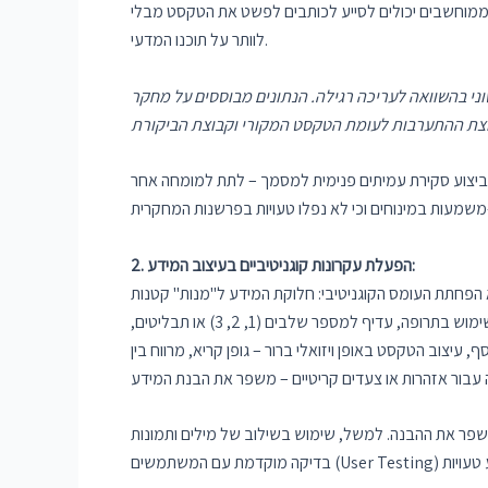
ם וממוחשבים יכולים לסייע לכותבים לפשט את הטקסט מבלי
לוותר על תוכנו המדעי.
 הנתונים מבוססים על מחקר RCT (Ayre et al., 2024) שבו כלי מקוון
 ביצוע סקירת עמיתים פנימית למסמך – לתת למומחה אחר
2. הפעלת עקרונות קוגניטיביים בעיצוב המידע:
טיבי: חלוקת המידע ל"מנות" קטנות (Chunking), שימוש בכותרות ומשפטי
מפתח להדגשת נקודות עיקריות, והצגת המידע בטבלאות או תרשימים במקום בפסקאות מלל ארוכות. לדוגמה, בעת כתיבת הנחיות לשימוש בתרופה, עדיף למספר שלבים (1, 2, 3) או תבליטים,
יצוב הטקסט באופן ויזואלי ברור – גופן קריא, מרווח בין
 מילים ותמונות (Visual Aids) יכול לסייע בהבהרת הוראות מורכבות, בייחוד למי שאינם קוראים מיומנים. כמו כן,