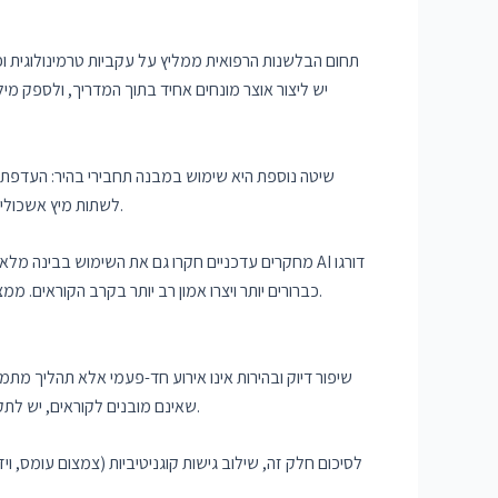
תחום הבלשנות הרפואית ממליץ על עקביות טרמינולוגית ו
יש ליצור אוצר מונחים אחיד בתוך המדריך, ולספק מי
שיטה נוספת היא שימוש במבנה תחבירי בהיר: העדפת מ
לשתות מיץ אשכוליות יחד עם התרופה". ניסוח ישיר כזה מבהיר למטופל מהי הפעולה האסורה ומה הקשר בינה לבין התרופה, ומפחית את הסיכון לפרשנויות שגויות.
כברורים יותר ויצרו אמון רב יותר בקרב הקוראים. ממצא זה מעיד על הפוטנציאל של כלים חכמים לסייע בכתיבה, אך כמובן שיש לתת תשומת לב לביקורת מקצועית ולוודא שהדיוק המדעי נשמר.
שיפור דיוק ובהירות אינו אירוע חד-פעמי אלא תהליך מ
שאינם מובנים לקוראים, יש לתקנם בהקדם. גישה מבוססת נתונים, שבה נבחנות הפניות והשאלות מהמשתמשים, מסייעת בזיהוי נקודות תורפה והובלת תהליך שיפור מתמיד.
לסיכום חלק זה, שילוב גישות קוגניטיביות (צמצום עומס, וי