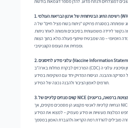
טוח מציל חיים" של ה-WHO. הרשימה כוללת 19 פריטי בדיקה לפני, במהלך ואחרי ניתוח, ונוסחה בשיתוף מומחים
 נקשר לירידה משמעותית בסיבוכים ותמותה לאחר ניתוח.
הרשימה בתהליך העבודה היומיומי – מה שמבטיח שיתוף פעולה מלא בתוך הצוות
ומפחית את העומס הקוגניטיבי.
המרכזים לבקרת מחלות בארה"ב (CDC) מפיקים עלוני מידע למטופלים עבור כל חיסון. עלונים אלה, הניתנים לכל מתחסן, מסכמים בשפה פשוטה את יתרונות החיסון וסיכוניו. עלוני ה-VIS נחשבים
 הסריקה וההבנה. הניסוח המדויק יחד עם השקיפות במידע
תורמים לאמון הציבור ולהבנה נכונה של המידע.
הנחיות קליניות לאנשי מקצוע הן מסמכים מקיפים, אך NICE בלט בגישה חדשנית לשיפור נגישותם. כל הנחיה מלווה בסיכום בשפה פשוטה ("Plain English Summary") שמיועד גם למטופלים
א מחפש המלצות מעשיות או מידע מעמיק – למצוא את המידע