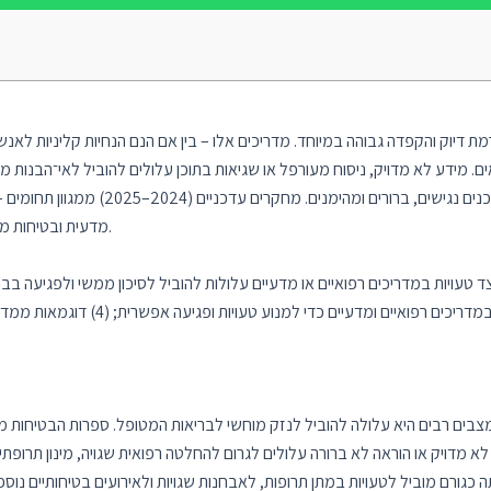
 דיוק והקפדה גבוהה במיוחד. מדריכים אלו – בין אם הנם הנחיות קליניות לאנשי
. מידע לא מדויק, ניסוח מעורפל או שגיאות בתוכן עלולים להוביל לאי־הבנות מס
במורכבות המידע הרפואי והמדעי, חיוני לה
מדעית ובטיחות מטופל – מספקים תובנות וכלים לשיפור כתיבת מדריכים אלו.
ובהירות התוכן; (3) עקרונות לתקשורת יע
– במצבים רבים היא עלולה להוביל לנזק מוחשי לבריאות המטופל. ספרות הבטיחות
לא מדויק או הוראה לא ברורה עלולים לגרום להחלטה רפואית שגויה, מינון תרופת
התה כגורם מוביל לטעויות במתן תרופות, לאבחנות שגויות ולאירועים בטיחותיים נ