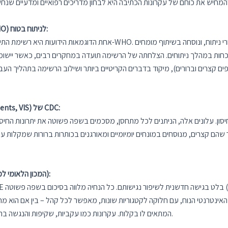
1. רשימת התיוג הבטיחותית של ארגון הבריאות העולמי (WHO) לניתוח בטוח:
אחת הדוגמאות הידועות היא רשימת התיוג שפותחה במסגרת פרויקט "ניתוח ב
חות במהלך ניתוחים. הצלחתה של הרשימה תועדה במחקרים רבים, כאשר יישומה
ות שהופעלו ברשימה כוללים פשטות (19 סעיפים קצרים וברורים), מיקוד בדברים הקריטיים ביותר ושילוב 
2. עלוני מידע לחיסונים (Vaccine Information Statements, VIS) של CDC:
הם קצרים, מנוסחים במונחים יומיומיים ומאורגנים בכותרות ברורות שמקלות על
3. קווים מנחים קליניים של NICE (המכון הלאומי למצוינות ברפואה, בריטניה):
ט האינטרנטי הנוח, עם חלוקה לקטגוריות שונות, מאפשר לכל קהל – בין אם הו
המתאים לו בקלות. עקרונות כמו עקביות, שקיפות והנגשה ברורה מובילים להורדת רמת הקריאה ולהגברת האמון במסמך.