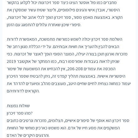
מחברים כמו פול אוסטר הציגו כיצד ספר זיכרונות יכול לקלוע בהקשר
היסטורי, אובדן אישי והגיגים פילוסופיים, וליצור שטיח עשיר שמסקרן את
הקורא. באמצעות מאמץ מסור, ספר זיכרון הופך לכלי אהוב של זיכרונות,
סיפורי שיכון שאחרת עלולים להתפוגג עם הזמן.
השלמת ספר זיכרון יכולה לשמש כמורשת מתמשכת, המאפשרת לדורות
הבאים להבין ולהעריך את חוויות אבותיהם. על ידי הכללת מגוון רחב של
מזכרות וארגון תוכן בצורה יעילה, המוצר הסופי הופך לאוצר של זכרונות. כפי
שניתן לראות בעבודות שפורסמו רבות, כמו המחקר של אוקטובר 2019
המכסה את עמודים 206-208, אין להכחיש את המשמעות של שימור
היסטוריות אישיות. באמצעות תהליך קפדני זה, ניתן להבטיח שספר הזיכרון
יעמוד כמחווה נצחית לחיים שחיים היטב, מעוצבים מהלב ומיועדים להדהד את
הקוראים לדורותיהם.
שאלות נפוצות
מהו ספר זיכרון?
ספר זיכרון הוא אוסף של סיפורים אישיים, תצלומים, מזכרות ונרטיבים כתובים
המשקפים את מסע חייו של אדם. הוא משמש כארכיון מוחשי של החוויות
והרגעים היקרים של האדם.