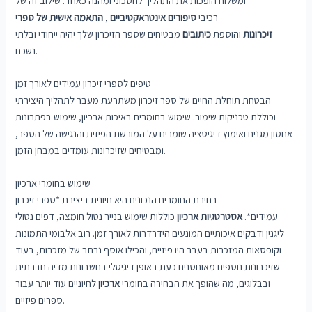
ומשלוח הופכות את התהליך לחסכוני ומהנה כאחד. שילוב זה של
רכיבי
סיפורים אינטראקטיביים
,
התאמה אישית של ספרי
זיכרונות
והוספת
כיתובים
מבטיחים שספר הזיכרון שלך יהיה ייחודי ובלתי
נשכח.
טיפים לספרי זיכרון עמידים לאורך זמן
הבטחת תוחלת החיים של ספר זיכרון משתרעת מעבר לתהליך היצירתי
וכוללת טכניקות שימור. שימוש בחומרים באיכות ארכיון, שימוש בפתרונות
אחסון מגנים ואימוץ דיגיטציה שומרים על המורשת הפיזית והנגישה של הספר,
ומבטיחים שזיכרונות עומדים במבחן הזמן.
שימוש בחומרי ארכיון
בחירת החומרים הנכונים היא חיונית ביצירת *ספרי זיכרון
עמידים*.
אסטרטגיות ארכיון
כוללות שימוש בנייר נטול חומצה, דפים נטולי
ליגנין ודבקים איכותיים המונעים הידרדרות לאורך זמן. רוב אלבומי התמונות
וקופסאות המזכרות בעבר היו פיזיים, והכילו אוסף נרחב של מזכרות, בעוד
שזיכרונות נוספים מאוחסנים כעת באופן דיגיטלי בחשבונות מדיה חברתית
ובבלוגים, מה שהופך את הבחירה בחומרי
ארכיון
לחיוניים עוד יותר עבור
ספרים פיזיים.