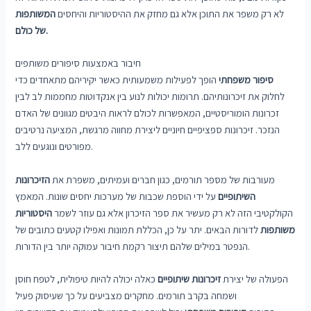
לא רק משפר את התוכן אלא גם מחזק את ההיסטוריות והיחסים
המשותפות
של כולם.
חיבור באמצעות סיפורים משותפים
סיפור משפחתי
הופך לפעילות משמעותית כאשר יקיריהם מתאחדים כדי
לחלוק את זיכרונותיהם. תרומות יכולות לנוע בין אנקדוטות מחממות לב לבין
זכרונות הומוריסטיים, המאפשרות לכולם לראות היבטים מגוונים של האדם
הנזכר. זיכרונות ספציפיים חיוניים ליצירת מחווה מרגשת, המציעה נרטיבים
מפורטים ונוגעים ללב.
מעורבות של מספר תורמים, כגון חברים ועמיתים, משפרת את
הזיכרונות
השיתופיים
על ידי הוספת שכבות של מערכות יחסים שונות. המאמץ
הקולקטיבי הזה לא רק מעשיר את ספר הזיכרון אלא גם עוזר לשמר
היסטוריות
משותפות
לדורות הבאים. יתר על כן, הכללת תמונות ואפילו קטעים כתובים של
הנפטר במילים שלהם תיצור רקמת חיבור עמוקה יותר בין הדורות.
הפעולה של יצירת
זיכרונות שיתופיים
כאלה יכולה להיות טיפולית, לטפח חוסן
ושמחה בקרב תורמים. מחקרים מצביעים על כך שעיסוק פעיל