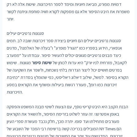
דמויות מפורט, מביאה חיוניות ומימד לספר הזיכרונות. שיטות אלה לא רק
משפרות את היבט הסיפור אלא גם מספקות לקורא חוויה סוחפת וניתנת לקשר
יותר.
סגנונות נרטיביים יעילים
סגנונות נרטיביים יעילים הם חיוניים ביצירת ספר זיכרונות שובה לב. תמים
אנסארי, הידוע בספריו כמו “הגורל מופרע” ו”בעלה של האלמנה”, מדגים
כיצד מבנים נרטיביים מגוונים יכולים להעשיר סיפור. עבודתו על “ממערב
לקאבול, מזרחית לניו יורק” היא עדות לכוחן של
שיטות סיפור
מגוונות . שימוש
בפרטים חושיים יכול ליצור הגדרות בלתי נשכחות, ולשפר את השקיעה של
הקורא בסיפור. למשל, שילוב דיאלוג ריאליסטי, כפי שהומלץ בסדרת “כתיבת
זיכרונות כמו רומן”, מעורר רגשות ביעילות ומשתף את הקוראים במסע
הזיכרונות.
הבנת הקצב היא היבט קריטי נוסף, עם הצעות לשינוי מבנה המשפט והפסקה
באופן אסטרטגי. זה עוזר לשלוט בזרימת הסיפור, ולהשאיר את הקוראים
מעורבים מתחילתו ועד סופו. יתרה מכך, חלק נכבד מעשרת ספרי העיון
המובילים בכריכה קשה ברשימת רבי המכר של השבוע של NY Times הם
זיכרונות, המדגישים עוד יותר את החשיבות של סגנונות נרטיביים מבוצעים