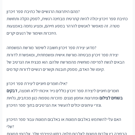
מהם היתרונות הרגשיים של כתיבת ספר זיכרון?
כתיבת ספר זיכרון יכולה להיות קתרטית מבחינה רגשית, לספק הקלה ותחושת
מטרה. זה מאפשר לאנשים להרהר במסע חייהם, ומציע נחמה באמצעות
היזכרות ושימור של רגעים יקרים.
מדוע יצירת ספר זיכרון חשובה לשימור מורשת המשפחה?
יצירת ספר זיכרון מבטיחה מורשת אישית ומשפחתית, ומאפשרת לדורות
הבאים לגשת לפריסה מוחשית מהמורשת שלהם. הוא מנציח את הנרטיב של
קיומו של האדם, מספק תובנות וקשרים רגשיים לדורות קודמים.
אילו חומרים חיוניים ליצירת ספר זיכרון?
חומרים חיוניים ליצירת ספר זיכרון כוללים נייר איכותי ללא חומצה,
דבקים
בטוחים לצילום
ופתרונות אחסון מגנים. מזכרות נוספות כגון מכתבים, גלויות
וגזרי עיתונים יכולים להעשיר את הנרטיבים בתוך ספר הזיכרון.
האם עלי להשתמש באלבום תמונות או באלבום תמונות עבור ספר הזיכרון
שלי?
הבחירה בין אלבום תמונות לאלבום תלויה בחזון היצירתי שלך. אלבומי תמונות