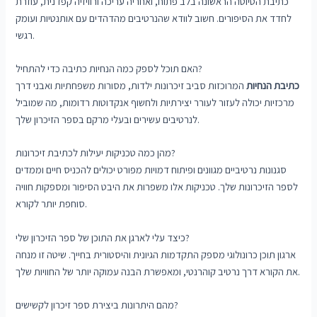
כתיבת הטיוטה הראשונה בלב פתוח, ואחריה עריכה ורוויזיה קפדנית, עוזרת
לחדד את הסיפורים. חשוב לוודא שהנרטיבים מהדהדים עם אותנטיות ועומק
רגשי.
האם תוכל לספק כמה הנחיות כתיבה כדי להתחיל?
כתיבת הנחיות
המרוכזות סביב זיכרונות ילדות, מסורות משפחתיות ואבני דרך
מרכזיות יכולה לעזור לעורר יצירתיות ולחשוף אנקדוטות רדומות, מה שמוביל
לנרטיבים עשירים ובעלי מרקם בספר הזיכרון שלך.
מהן כמה טכניקות יעילות לכתיבת זיכרונות?
סגנונות נרטיביים מגוונים ופיתוח דמויות מפורט יכולים להכניס חיים וממדים
לספר הזיכרונות שלך. טכניקות אלו משפרות את היבט הסיפור ומספקות חוויה
סוחפת יותר לקורא.
כיצד עלי לארגן את התוכן של ספר הזיכרון שלי?
ארגון תוכן כרונולוגי מספק התקדמות הגיונית והיסטורית בחייך. שיטה זו מנחה
את הקורא דרך נרטיב קוהרנטי, ומאפשרת הבנה עמוקה יותר של החוויות שלך.
מהם היתרונות ביצירת ספר זיכרון לקשישים?