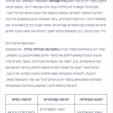
עיסוק בספרי זיכרון יכול לספק
גירוי קוגניטיבי
משמעותי לקשישים. ספרים אלה
מקלים על תקשורת לא מילולית עבור אלה עם קשיי דיבור, ומשפרים את
יכולתם להתחבר לאחרים. שימוש בתמונות של רגעים היסטוריים יכול לעורר
קשישים להיזכר בזיכרונות ספציפיים, בעוד שפעולת ארגון המחשבות והרכבת
סיפורים משפרת גם תפקודים קוגניטיביים. מאחר ואובדן זיכרון לטווח ארוך הוא
נדיר עם דמנציה, רוב הקשישים יכולים לשתף ביעילות את חוויות העבר שלהם.
טיפוח קשרים חברתיים
ספרי זיכרון ממלאים תפקיד מכריע
במעורבות חברתית בכירה
. הם מספקים
אמצעי מצוין לקשישים לחלוק את סיפורי חייהם וחוויותיהם עם בני משפחה,
חברים ומטפלים, ובכך לשפר את הקשרים החברתיים. בנוסף, ספרים אלה
יכולים לעזור לענות על שאלות חוזרות ונשנות ולספק בהירות לאנשים עם
דמנציה, להפחית התנהגויות קשות ולסייע בהפניה מחדש. יתרה מכך,
מטפלים המשתמשים בספרי זיכרון יכולים לנהל טוב יותר התנהגויות קשות,
להבטיח בטיחות ולערב קשישים בפעילויות משמעותיות.
הטבות סוציאליות
יתרונות קוגניטיביים
יתרונות רגשיים
משפר תקשורת לא
משפר סוציאליזציה
נלחם בחרדה ודיכאון