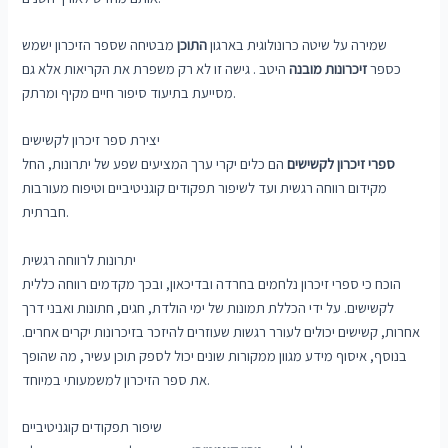
שמירה על שיטה כרונולוגית בארגון
התוכן
מבטיחה שספר הזיכרון ישמש
כספר
זיכרונות מובנה
היטב . גישה זו לא רק משפרת את הקריאות אלא גם
מסייעת בתיעוד סיפור חיים מקיף ומרתק.
יצירת ספר זיכרון לקשישים
ספרי זיכרון לקשישים
הם כלים יקרי ערך המציעים שפע של יתרונות, החל
מקידום רווחה רגשית ועד לשיפור תפקודים קוגניטיביים וטיפוח מעורבות
חברתית.
יתרונות לרווחה רגשית
הוכח כי ספרי זיכרון נלחמים בחרדה ובדיכאון, ובכך מקדמים רווחה כללית
לקשישים. על ידי הכללת תמונות של ימי הולדת, חגים, חתונות ואבני דרך
אחרות, קשישים יכולים לעורר רגשות שעוזרים להיזכר בזיכרונות יקרים אחרים.
בנוסף, איסוף מידע מגוון ממקורות שונים יכול לספק תוכן עשיר, מה שהופך
את ספר הזיכרון למשמעותי במיוחד.
שיפור תפקודים קוגניטיביים