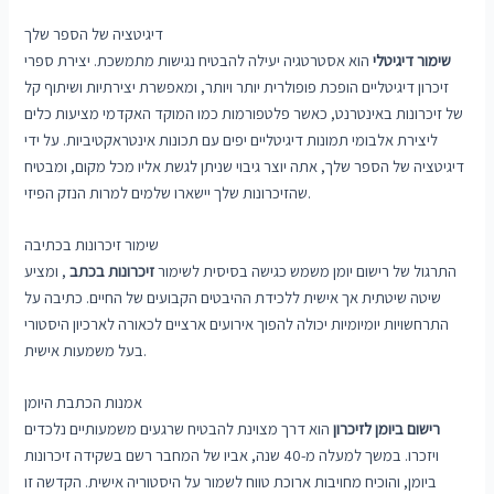
דיגיטציה של הספר שלך
שימור דיגיטלי
הוא אסטרטגיה יעילה להבטיח נגישות מתמשכת. יצירת ספרי
זיכרון דיגיטליים הופכת פופולרית יותר ויותר, ומאפשרת יצירתיות ושיתוף קל
של זיכרונות באינטרנט, כאשר פלטפורמות כמו המוקד האקדמי מציעות כלים
ליצירת אלבומי תמונות דיגיטליים יפים עם תכונות אינטראקטיביות. על ידי
דיגיטציה של הספר שלך, אתה יוצר גיבוי שניתן לגשת אליו מכל מקום, ומבטיח
שהזיכרונות שלך יישארו שלמים למרות הנזק הפיזי.
שימור זיכרונות בכתיבה
התרגול של רישום יומן משמש כגישה בסיסית לשימור
זיכרונות בכתב
, ומציע
שיטה שיטתית אך אישית ללכידת ההיבטים הקבועים של החיים. כתיבה על
התרחשויות יומיומיות יכולה להפוך אירועים ארציים לכאורה לארכיון היסטורי
בעל משמעות אישית.
אמנות הכתבת היומן
רישום ביומן לזיכרון
הוא דרך מצוינת להבטיח שרגעים משמעותיים נלכדים
ויזכרו. במשך למעלה מ-40 שנה, אביו של המחבר רשם בשקידה זיכרונות
ביומן, והוכיח מחויבות ארוכת טווח לשמור על היסטוריה אישית. הקדשה זו