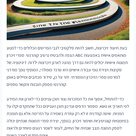
בעת תיעוד זיכרונות, חשוב להיות סלקטיבי לגבי הפריטים הכלולים כדי למנוע
הצפה ולהבטיח נרטיב קוהרנטי. ספרי זיכרון ABC מותאמים אישית באמצעות
תמונות אישיות יכולים להיות גם דרך מהנה לארגן זיכרונות ילדות. דיגיטציה של
סקיצות ויצירת גופי עבודה אישיים היא טרנד פופולרי, המוסיף נופך מודרני
לפורמט ספרי הזיכרון המסורתי. יתר על כן, סידור מכתבים ומיילים באופן
קוהרנטי מספק תובנות והקשר נוספים.
כדי להתחיל, אסוף את כל המזכרות וצור תוכן עניינים כדי לארגן את המידע
לפי תאריך או נושא. מספור הדפים ועדכון תוכן העניינים ככל שתתקדם יקלו על
הפניות. שיטה קפדנית זו לא רק עוזרת בשמירה על הזרימה אלא גם תומכת
במיומנויות קוגניטיביות ושימור זיכרון. בנוסף, יצירת ספרי תמונות שנתיים יכולה
לספק תמונת מצב שנתית של החיים, לעזור לשמר רגעים מיוחדים ולראות
אותם מחדש לאורך השנים.