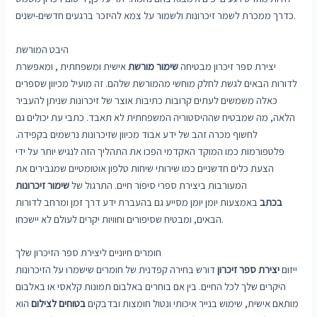
כדרך ממכרת לשמר זיכרונות ולשמור על צמא להיזכר ברגעים חדשים-ישנים.
היבט המורשת
יצירת ספר זיכרון מבטיחה
שימור מורשת
אישית ומשפחתית , ומאפשרת
לדורות הבאים לגשת לחלק מוחשי מהמורשת שלהם. זה מועיל מכיוון שספרים
כאלה משמשים לעתים קרובות כתיבות אוצר של זיכרונות שניתן להעביר
הלאה, מה שמבטיח שההיסטוריה המשפחתית לא תאבד. כתבי עת יכולים גם
לחשוף מכרה זהב של ידע אבוד מכיוון שזיכרונות נרשמים בקפידה.
פלטפורמות כמו המוקד האקדמי הפכו את התהליך הזה לנגיש יותר על ידי
הצעת כלים חדשניים כמו שירותי שיחות טלפון אוטומטיים שמגבירים את
המעורבות ביצירת ספרי סיפור חיים. התרגול של
שימור זיכרונות
בכתב
באמצעות יומן יומן מסייע גם בהעברת ידע דרך זמן ומרחב לדורות
הבאים, ומבטיח שסיפורים וחוויות יקרים לעולם לא יישכחו.
חומרים חיוניים ליצירת ספר הזיכרון שלך
ייזום
יצירת ספר זיכרון
דורש בחירה קפדנית של חומרים שישמרו על הזיכרונות
היקרים שלך לכל החיים. בין אם בוחרים באלבום תמונות קלאסי או באלבום
מותאם אישית, שימוש בנייר איכותי ונטול חומצות ובדבקים
בטוחים לצילום
הוא