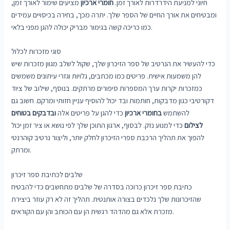
חיוני למניעת הידרדרות לאורך זמן.
חומרי ארכיון
מציעים שימור לאורך זמן,
ומבטיחים את אורך החיים של הספר שלך. יתרה מכך, בחירה בכיסויים עמידים
כמו כריכה קשה בגימור מבריק יכולה להגן מפני בלאי.
סוגי מזכרות לכלול
כדי להעשיר את הנרטיב של ספר הזיכרון שלך, שקול לשלב מגוון מזכרות שיש
להן משמעות אישית. פריטים כמו מכתבים, גלויות וגזרי עיתונים משמשים
כמזכרות יקרות ערך המספרות סיפורים מרתקים. בנוסף, שילוב של ציוד
דקורטיבי כגון מדבקות, חותמות ובד יכול להוסיף עניין חזותי ומרקם. חשוב גם
להשתמש
בחומרי ארכיון
כדי להגן על פריטים אלה
ובדבקים בטוחים
לצילום
כדי למנוע נזק. לבסוף, ארגון התוכן שלך לפי נושא או ציר זמן יכול
להפוך את תהליך הרכבת ספרי הזיכרון לחלק יותר, וליצור נרטיב קוהרנטי
ומרתק.
שלבים לכתיבת ספר זיכרון
כתיבת ספר זיכרון כרוכה בסדרה של שלבים מתחשבים כדי להבטיח
שהזיכרונות שלך נלכדים בצורה אותנטית. תהליך זה לא רק עוזר ביצירת
מזכרת אלא גם מהדהד רגשית הן עם הכותב והן עם הקוראים.