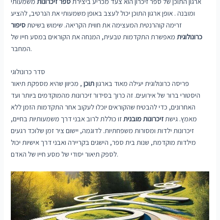
ארגון התוכן של ספר זיכרון הוא צעד מכריע ביצירת
ספר זיכרונות
משמעותי
ומובנה . אופן ארגון התוכן יכול לעצב באופן משמעותי את הנרטיב, להציע
זרימה קוהרנטית המעצימה את חווית הקריאה. שימוש בשיטת
סיפור
כרונולוגית
מאפשרת התקדמות טבעית, המנחה את הקוראים במסע חייו של
המחבר.
סדר כרונולוגי
פריסה כרונולוגית יעילה מאוד בארגון
תוכן
, מכיוון שהיא מספקת תיאור
היסטורי ברור של אירועים. זה כרוך בסידור זיכרונות מהמוקדמים ביותר ועד
האחרונים, כדי להבטיח שהקוראים יוכלו לעקוב אחר התקדמות הזמן ללא
מאמץ. גישת
זיכרונות מובנית
זו כוללת לרוב אבני דרך משמעותיות בחיים,
זיכרונות ילדות ומסורות משפחתיות. לדוגמה, יישום ציר זמן שלוכד רגעים
מילדות מוקדמת, שנות בית ספר, הישגים בקריירה ואבני דרך אישיות יכול
לספק תיאור יסודי של מסע חייו של האדם.