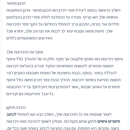
תכנון ומתאר
השלב הראשוני במסע ליצירת ספר זיכרון הוא תכנון ומתאר. ארגון המחשבות
והחוויות שלך הוא קריטי. מעידה על ההמלצה למלא ספרי זיכרון בתצלומים
מילדות ועד בגרות, התכנון צריך להתחיל בהחלטה על היקף ספר הזיכרונות
שלך. פיתוח מתווה מגובש יעזור לך לבנות את הנרטיב שלך, ולוודא שכל
האירועים המשמעותיים כלולים.
אוסף את הזיכרונות שלך
איסוף זיכרונות הוא מאמץ סלקטיבי אך מקיף. חלק זה של התהליך כולל איסוף
תמונות וסיפורים. לתמונות משפחתיות תפקיד מכריע בהעלאת זיכרונות
להכללה בספר. בנוסף, הבנת החשיבות של הוספת חשבונות כתובים לצד
תמונות מסייעת בשימור זיכרונות. תהליך הכנת ספר זיכרון מחווה כולל איסוף
סיפורים על האהוב שנפטר, אשר לעתים קרובות ניתן להקל על ידי התבוננות
בדיעבד והתייעצות עם יקיריהם.
כתיבה ותיקון
לאחר שאספת את כל הזיכרונות שלך, השלב הבא הוא להתחיל
לכתוב
סיפורים אישיים
ולתקן אותם בקפדנות. מומלץ לשאוף לכתיבת מאה זיכרונות
בשנה. עקביות היא המפתח, עם עצה המציעה לכתוב באותה שעה בכל יום,