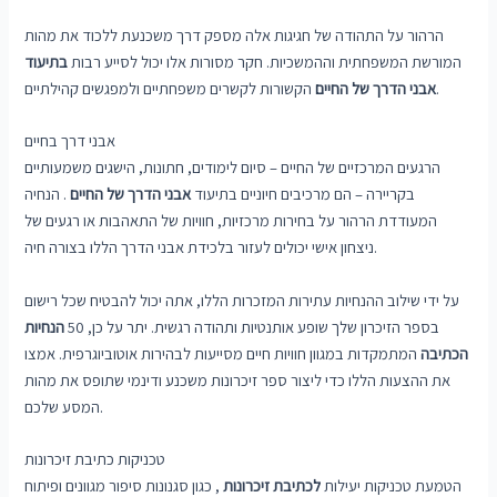
הרהור על התהודה של חגיגות אלה מספק דרך משכנעת ללכוד את מהות
המורשת המשפחתית וההמשכיות. חקר מסורות אלו יכול לסייע רבות
בתיעוד
הקשורות לקשרים משפחתיים ולמפגשים קהילתיים.
אבני הדרך של החיים
אבני דרך בחיים
הרגעים המרכזיים של החיים – סיום לימודים, חתונות, הישגים משמעותיים
בקריירה – הם מרכיבים חיוניים בתיעוד
אבני הדרך של החיים
. הנחיה
המעודדת הרהור על בחירות מרכזיות, חוויות של התאהבות או רגעים של
ניצחון אישי יכולים לעזור בלכידת אבני הדרך הללו בצורה חיה.
על ידי שילוב ההנחיות עתירות המזכרות הללו, אתה יכול להבטיח שכל רישום
בספר הזיכרון שלך שופע אותנטיות ותהודה רגשית. יתר על כן, 50
הנחיות
הכתיבה
המתמקדות במגוון חוויות חיים מסייעות לבהירות אוטוביוגרפית. אמצו
את ההצעות הללו כדי ליצור ספר זיכרונות משכנע ודינמי שתופס את מהות
המסע שלכם.
טכניקות כתיבת זיכרונות
הטמעת טכניקות יעילות
לכתיבת זיכרונות
, כגון סגנונות סיפור מגוונים ופיתוח