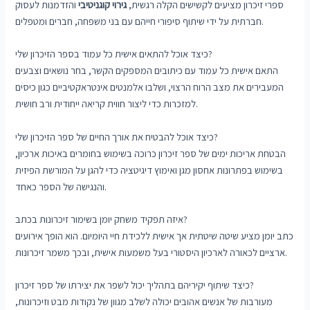
ספרי זיכרון מציעים לקשישים הקלה רגשית,
גירוי קוגניטיבי
והזדמנות לעסוק
חברתית על ידי שיתוף סיפורי חייהם עם בני משפחה, חברים ומטפלים.
כיצד אוכל להתאים אישית כל עמוד בספר הזיכרון שלי?
התאם אישית כל עמוד עם כיתובים המספקים הקשר, בחר נושאים וצבעים
המעבירים את מצב הרוח הרצוי, ושלבו אלמנטים אינטראקטיביים כגון כיסים
למזכרות כדי ליצור חווית קריאה ייחודית ורב חושית.
כיצד אוכל להבטיח את אורך החיים של ספר הזיכרון שלי?
הבטחת אריכות ימים של ספר זיכרון כרוכה בשימוש בחומרים באיכות ארכיון,
בשימוש בפתרונות אחסון מגן ואימוץ דיגיטציה כדי להגן על המורשת הפיזית
והנגישה של הספר כאחד.
איזה תפקיד משחק יומן בשימור זיכרונות בכתב?
כתב יומן מציע שיטה שיטתית אך אישית ללכידת חיי היומיום. הוא הופך אירועים
ארציים לכאורה לארכיון היסטורי בעל משמעות אישית, ובכך משמר זיכרונות.
כיצד שיתוף יקיריהם בתהליך יכול לשפר את יצירתו של ספר זיכרון?
מעורבות של אנשים אהובים יכולה לשלב מגוון של נקודות מבט וזיכרונות,