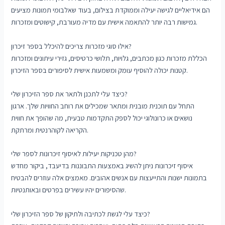
הם אידיאליים לגישה יעילה וממוקדת בצילום, בעוד שאלבומי תמונות מציעים
גמישות רבה יותר להתאמה אישית עם מדיה מעורבת, קישוטים ומזכרות.
אילו סוגי מזכרות צריכים להיכלל בספר זיכרון?
הכללת מזכרות כגון מכתבים, גלויות, תלושי כרטיסים, גזירי עיתונים ומזכרות
קטנות יכולה להוסיף עומק ומשמעות אישית לסיפורים בספר הזיכרון.
כיצד עלי לתכנן ולתאר את ספר הזיכרון שלי?
התחל עם תוכנית מובנית ומתאר שמכילים את רוחב החוויות שלך. ארגון
נושאים או כרונולוגי יכול לספק התקדמות טבעית, מה שהופך את חווית
הקריאה לקוהרנטית ומרתקת.
מהן טכניקות יעילות לאיסוף זיכרונות לספר שלי?
איסוף זיכרונות ניתן להשיג באמצעות התבוננות בדיעבד, ביקור מחדש
בתמונות ישנות והתייעצות עם אנשים אהובים. מאמצים אלה עוזרים להבטיח
שהסיפורים יהיו עשירים בפרטים ובאותנטיות.
כיצד עלי לגשת לכתיבה ולתיקון של ספר הזיכרון שלי?