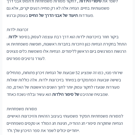
לשפר את
סיפורי הילדות
, לחקור מסורות משפחתיות ולתפוס אבני דרך
משמעותיות בחיים. הנחיה אלה לא רק מחייה רגעים יקרים, אלא גם
בעומק וברגש.
מעודדות
תיעוד של אבני הדרך של החיים
זכרונות ילדות
ביקור חוזר בזיכרונות ילדות הוא דרך רבת עוצמה לעסוק בסיפור
ילדות
.
התחל בחקירת הנחיות כגון היזכרות בחברות ראשונות, חופשות משפחתיות או
הרגשות המורגשים ביום הראשון ללימודים. הנחיות אלו משמשות כלים מצוינים
לעורר נרטיבים מפורטים.
שירותי מנוי, כמו זה שמציע 52 שבועות של הנחיות זיכרון פתוחות, מתחילים
בשישה שבועות המתמקדים במיוחד בזיכרונות ילדות. אלה כוללות שאלות
מעוררות שנועדו לחקור עמוק יותר לתוך השנים הראשונות של האדם, מה
הוא עשיר ובלתי נשכח כאחד.
שמבטיח שההיבט
של סיפור הילדות
מסורות משפחתיות
למסורות משפחתיות תפקיד משמעותי בעיצוב הזהויות והזיכרונות האישיים.
הנחיות שחוקרות סיפורי חג ההודיה, חגיגות חג המולד או טקסים משפחתיים
ייחודיים יכולים לשפר את ספר הזיכרון שלך.ולד.