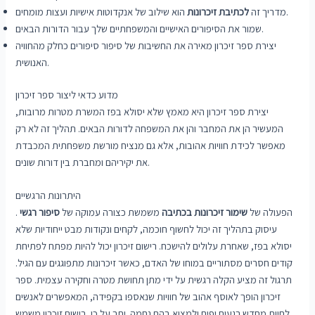
הוא שילוב של אנקדוטות אישיות ועצות מומחים.
מדריך זה
לכתיבת זיכרונות
שמור את הסיפורים האישיים והמשפחתיים שלך עבור הדורות הבאים.
יצירת ספר זיכרון מאירה את החשיבות של סיפור סיפורים כחלק מהחוויה
האנושית.
מדוע כדאי ליצור ספר זיכרון
יצירת ספר זיכרון היא מאמץ שלא יסולא בפז המשרת מטרות מרובות,
המעשיר הן את המחבר והן את המשפחה לדורות הבאים. תהליך זה לא רק
מאפשר לכידת חוויות אהובות, אלא גם מנציח מורשת משפחתית המכבדת
את יקיריהם ומחברת בין דורות שונים.
היתרונות הרגשיים
הפעולה של
שימור זיכרונות בכתיבה
משמשת כצורה עמוקה של
סיפור רגשי
.
עיסוק בתהליך זה יכול לחשוף חוכמה, לקחים ונקודות מבט ייחודיות שלא
יסולא בפז, שאחרת עלולים להישכח. רישום זיכרון יכול להיות מפתח לפתיחת
קודים חסרים מסתוריים במוחו של האדם, כאשר זיכרונות מתפוגגים עם הגיל.
תרגול זה מציע הקלה רגשית על ידי מתן תחושת מטרה וחקירה עצמית. ספר
זיכרון הופך לאוסף אהוב של חוויות שנאספו בקפידה, המאפשרים לאנשים
לחיות מחדש רגעים יפים ולמצוא בהם נחמה. יתר על כן, רישום זיכרון משמש