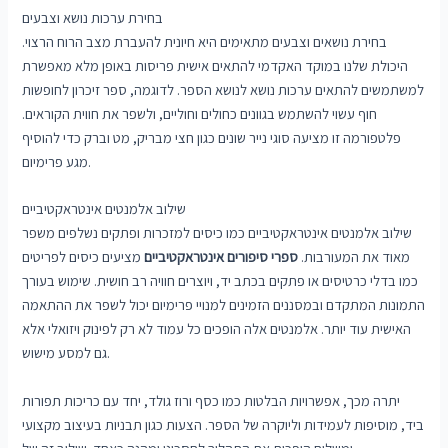
בחירת ערכות נושא וצבעים
בחירת נושאים וצבעים מתאימים היא חיונית להעברת מצב הרוח הרצוי.
היכולת שלנו במוקד האקדמי להתאים אישית פריסות באופן מלא מאפשרת
למשתמשים להתאים ערכות נושא לנושא הספר. לדוגמה, ספר זיכרון לחופשות
חוף עשוי להשתמש בגוונים כחולים וחוליים, ולשפר את חווית הקוראים.
פלטפורמה זו מציעה סוגי נייר שונים כגון חצי מבריק, מט וברק כדי להוסיף
מגע פרימיום.
שילוב אלמנטים אינטראקטיביים
שילוב אלמנטים אינטראקטיביים כמו כיסים למזכרות ופתקים נשלפים משפר
מאוד את המעורבות.
ספרי סיפורים אינטראקטיביים
מציעים כיסים לפריטים
כמו בדלי כרטיסים או פתקים בכתב יד, ויוצרים חוויה רב חושית. שימוש בעורך
התמונות המתקדם ובמסננים הזמינים למנויי פרימיום יכול לשפר את ההתאמה
האישית עוד יותר. אלמנטים אלה הופכים כל עמוד לא רק לפינוק ויזואלי אלא
גם למסע מישוש.
יתרה מכך, אפשרויות הבלטות כמו כסף ורוז גולד, יחד עם כריכות תפורות
ביד, מוסיפות לעמידות וליוקרה של הספר. הצעות כגון תבניות בעיצוב מקצועי