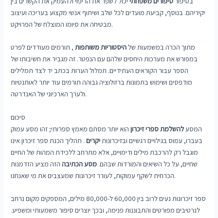
בסיפור
סיפורים משפחתי
יכול לשפר את הריפוי ולהעמיק את הקשרים בין
יקיריהם. בנוסף, קביעת מועדים לכל שלב ושיתוף אנשי מקצוע בעריכה ועיצוב
מבטיחה את סיומו המוצלח של הפרויקט.
מתוך הכרה במשמעות של
היסטוריות משותפות
, תורמים מעודדים לפרט
במפורש את מערכות היחסים שלהם עם הנפטר. זה מגביר את חשיבותו של
הספר עבור הקוראים העתידיים. תמלול הערות בכתב יד לצד תמלילים
מודפסים ושימוש בתמונות ברזולוציה גבוהה תורמים עוד יותר לאותנטיות
ולערך הארכיוני של האנדרטה.
סיכום
המסע
להשלמת ספרי זיכרון
הוא יותר מסתם מאמץ ספרותי; זהו מסע עמוק
בעברו, עמוס בגילויים רגשיים ובזיכרונות
יקרים
. תהליך הכנת ספר זיכרון אינו
מוגבל רק להרכבת מילים ודימויים, אלא מתרחב ללכידת המהות של החיים
שחיים, על כל השיאים והמורדות שבהם.
מסע הכתיבה
הזה מציע הזדמנות
הכרחית לשקף עמוקות, לעורר זיכרונות שמעצבים את מי שאנחנו.
ספר זיכרונות נעים לרוב בין 60,000 ל-80,000 מילים, המספקים מקום נרחב
לנרטיבים מפורטים והתבוננות פנימה, ובכך יוצרים סיפור משמעותי ומשפיע.