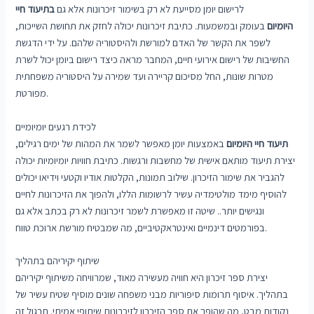
לרישום יומן מסייעת לא רק בשימור זיכרונות אלא גם
בתיעוד חיי
היומיום
בעומק ובמשמעות. כתיבת זיכרונות יכולה לחזק את תחושת השייכות,
לשפר את הקשר של האדם למורשת ולהיסטוריה שלהם. על ידי הדגשת
החשיבות של רישום אירועי חיים, המחבר מראה כיצד רישום ביומן יכול לשרת
מטרות שונות, החל מסיכום קריירה ועד שמירה על היסטוריה משפחתית
מפורטת.
לכידת רגעים יומיומיים
תיעוד חיי היומיום
באמצעות יומן מאפשר לשמר את המהות של ימים רגילים,
יצירת תיעוד מותאם אישית של מחשבות ורגשות. כתיבת חוויות יומיומיות יכולה
להגביר את שימור הזיכרון. שילוב תמונות, הקלטות אודיו וקטעי וידיאו יכולים
להוסיף מימד מולטימדיה עשיר לרשומות הללו, ולהפוך את הזיכרונות לחיים
ונגישים יותר.. שיטה זו מאפשרת לשמר זיכרונות לא רק בכתב אלא גם
בפורמטים דינמיים ואינטראקטיביים, מה שמבטיח מורשת ארוכת טווח.
שיתוף יקיריהם בתהליך
יצירת ספר זיכרון היא חוויה מעשירה מאוד, שמרוויחה משיתוף יקיריהם
בתהליך. איסוף תרומות סיפוריות מבני משפחה שונים מוסיף שטיח עשיר של
נקודות מבט, מה שהופך את ספר הזיכרון לזיכרונות שיתופי אמיתי. תרגול זה