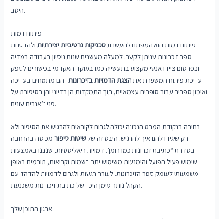
היטב.
פיתוח דמות
פיתוח דמות הוא המפתח להעשרת
טכניקות נרטיביות יצירתיות
ולהבטחת
ספר זיכרונות שניתן לקשר. למעלה מעשרים שנות ניסיון בעבודה במדיה
ובפרסום ציידו אנשי מקצוע בתעשייה כמו במוקד האקדמי בכישורים לספק
עריכת פיתוח המשפרת את
הצגת הדמויות בזיכרונות
. הם מתמחים בעריכה
ואימון ספרים עבור סופרים עצמאיים, תוך התמקדות הן בדיוני והן בסיפורת על
פני ז’אנרים שונים.
בחירה בנקודת המבט הנכונה יכולה לגרום לקוראים להרגיש את הסיפור ולא
רק שיגידו להם איך להרגיש. היבט זה של
שיטות סיפור
מכוסה בהרחבה
בסדרת “כתיבת זכרונות כמו רומן”. דמויות ריאליסטיות, שנבנו באמצעות
שימוש פעיל הפועל והימנעות משימוש יתר בשמות וקריאות, תורמים באופן
משמעותי לעומק ספר הזיכרונות. לעורר רגשות ולגרום לדמויות להדהד עם
הקהל נותר סימן היכר של כתיבת זיכרונות משכנעת.
ארגון התוכן שלך