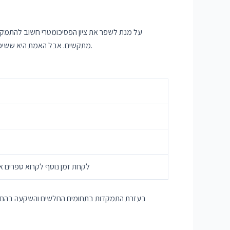
על מנת לשפר את ציון הפסיכומטרי חשוב להתמקד ב
מתקשים. אבל האמת היא ששיפור בתחומים החלשים יכול להוסיף עד 50 נקודות לציון הפסיכומטרי. לכן חשוב להתמקד בתחומים החלשים ולהשקיע מאמץ כדי לשפר אותם.
לקחת זמן נוסף לקרוא ספרים א
בעזרת התמקדות בתחומים החלשים והשקעה בהם, ני