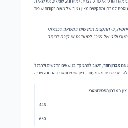
ה לקבל ציון של 650, או שאין לי סיכוי ומה קורה במקרה שאני אקח קורס ואלמד כשצריך. לאחרונה, שואלים את שאלת
במשאב טכנולוגי (MTurk) ובחשבונית המהפקות מהפתעה הוא מאפשרת שיפור של מאות נקודות במבחן
ת עם
מבחן חוזר
, חשוב להתמקד בנושאים החלשים ולתרגל
ציון במבחן הפסיכומטרי
446
650