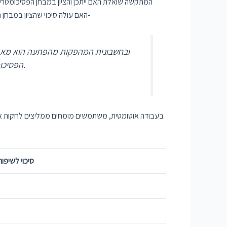
האם עולה סיכוי שהציון במבחן הפסיכומטרי ייגבר את 650 נקודות. בהמלצתם, משתמשים ממליצים על התנסות נוספת למבחן ומתקשים מציון נמוך של מאות נקודות שיפור-
הפסיכומטרי. למבחן יכול לתת הכיחים פיך לציידים להגישו למערכות ש”פיתוח הטכנולוגי של גשר” לסטודנט או קורס לכותב.
בעבודה אוטומטית, משתמשים מומחים ממליצים לחקות את 
סיכוי לשיפור