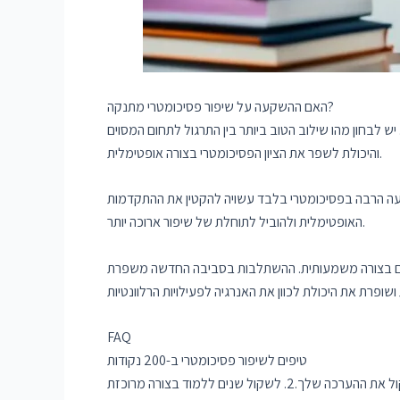
האם ההשקעה על שיפור פסיכומטרי מתנקה?
בחון מהו שילוב הטוב ביותר בין התרגול לתחום המסוים
והיכולת לשפר את הציון הפסיכומטרי בצורה אופטימלית.
עה הרבה בפסיכומטרי בלבד עשויה להקטין את ההתקדמות
האופטימלית ולהוביל לתוחלת של שיפור ארוכה יותר.
התקדם בצורה משמעותית. ההשתלבות בסביבה החדשה משפרת
FAQ
טיפים לשיפור פסיכומטרי ב-200 נקודות
כדי לשפר את ציון הפסיכומטרי ב-200 נקודות ניתן לעקוב אחר הטיפים הבאים:1. להתעורר בזמן מהלך המבחן על ציון נמוך ולהתחיל לשקול את ההערכה שלך.2. לשקול שנים ללמוד בצורה מרוכזת