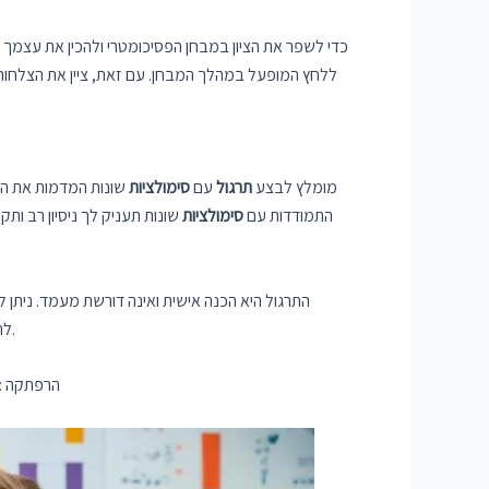
כדי לשפר את הציון במבחן הפסיכומטרי ולהכין את עצמך
ללחץ המופעל במהלך המבחן. עם זאת, ציין את הצלחו
מומלץ לבצע
תרגול
עם
סימולציות
שונות המדמות את המ
התמודדות עם
סימולציות
שונות תעניק לך ניסיון רב ו
התרגול היא הכנה אישית ואינה דורשת מעמד. נית
להתקדם ולהשתפר. הקפידו להתמודד עם תנאי לחץ שונים לאורך התרגול, זו הזדמנות להתרגל ולהצליח במשימות שיתרו לך וכך להתחזק יותר.
הרפתקה : 