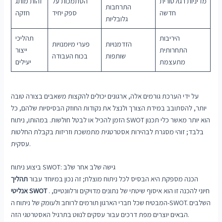
מדיניות רגולטורית
הסתמכות על
זהות מותג
התרחבות
חדשה
ספק יחיד
חזקה
גלובליות
היריבות
תהליכי
הזדמנויות
פערי מיומנויות
התחרותית
ייצור
שותפות
בכוח העבודה
מתעצמת
יעילים
על ידי הערכת גורמים אלה, ארגונים יכולים להקצות משאבים בצורה טובה
יותר, להסתובב במידת הצורך ולנצל את נקודות החוזק הבסיסיות שלהם, כל
הזמן להכיל או לבטל חולשות. במהותו, ניתוח SWOT הוא יותר מאשר כלי תכנון
בלבד; זוהי מסגרת לבהירות אסטרטגית מתמשכת וזריזות בקבלת החלטות
עסקית.
ביצוע ניתוח SWOT: גישה שלב אחר שלב
הכנה מספקת היא הבסיס לכל ניתוח מוצלח; זה נכון במיוחד עבור
תהליך
. חיוני להכנה זו הוא איסוף שיטתי של נתונים מדויקים ורלוונטיים,
אנליטי SWOT
המבטיח שכל חברי הארגון תורמים לרוחב ולעומק של ניתוח ה-SWOT. השלבים
הבאים יוצרים מפת דרכים עבור עסקים לנווט בתרגיל האסטרטגי הזה.