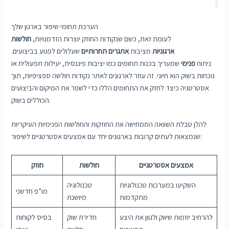
הערכת תחומי שיפור בארגון שלך
לעומת זאת, כשם שנקודות החוזק יוצרות הזדמנויות,
חולשות
ארגוניות
מציבות
אתגרים תחרותיים
שעלולים לפגוע בביצועים.
ניתוח
פנימי
שמעריך בכנות תחומים כמו יציבות פיננסית, יעילות תפעולית או
נוכחות בשוק הוא חיוני. זה עוזר לארגונים לאתר נקודות חולשה ספציפיות, תוך
אסטרטגיה כיצד לחזק את התחומים הללו כדי לשפר את המיקום והביצועים
הכוללים בשוק.
להלן טבלת השוואה הממחישה את החוזקות והחולשות הפנימיות העיקריות
שנמצאות לעתים קרובות בארגונים יחד עם אמצעים אסטרטגיים לשיפור:
אמצעים אסטרטגיים
חולשות
חוזק
השקיעו במערכות טכנולוגיות
טכנולוגיה
מו”פ חדשני
מתקדמות
מיושנת
להרחיב יוזמות שיווק ולגוון את היצע
חדירת שוק
בסיס לקוחות