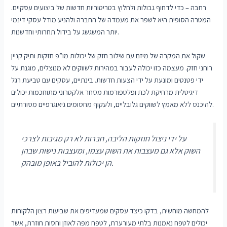
רחבה – כדי לדחוף גבולות ולחלוץ בטריטוריות חדשות של ביצועים עסקיים.
המטרה הסופית היא לשפר את מעמדה של החברה ולהניע מודל עסקי דינמי
יותר המשגשג על בידול תחרותי וחדשנות.
שקול את המקרה של מיזם עם שילוב חזק של יכולות מו”פ חזקות ותיק קניין
רוחני חזק. מעצמה כזו יכולה לעבור במהירות לשווקים לא מנוצלים, מוגנת על
ידי פטנטים ומונעת על ידי הצעות חדשות. בינתיים, עסקים עם טביעת רגל
דיגיטלית מרחיקת לכת ופלטפורמות מסחר אלקטרוני מתוחכמות יכולים
להיכנס ללא מאמץ לשווקים גלובליים, ולעקוף מחסומים גיאוגרפיים מסורתיים.
על ידי ניצול חוזקות הליבה, חברות לא רק מגיבות לצרכי
השוק אלא גם מעצבות את השוק עצמו, ומעצבות נישות שבהן
הן יכולות להוביל באופן מובהק.
להמחשה מוחשית, בדקו כיצד עסקים שמעדיפים את שביעות רצון הלקוחות
יכולים לטפח נאמנות בלתי מעורערת, לטפח מפה לאוזן וחסות חוזרת, אשר