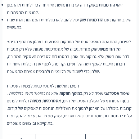
זיהוי
הזדמנויות בשוק
דורש ערנות ותחושת חיזוי חדה כדי לחזות ולהתכונן
למגמות מתפתחות.
שילוב חוזקות עם
הזדמנויות שוק
יכול להוביל ארגון לחזית המנהיגות והחדשנות
בתעשייה.
לסיכום, ההתאמה האסטרטגית של החוזקות הטבועות בארגון עם הנוף הדינמי
של
הזדמנויות שוק
מזרזת גיבוש של אסטרטגיות נועזות שלא רק מגיבות
לדרישות השוק אלא גם קובעות אותן. בהסתגלות לסביבה העסקית המהירה,
חברות חייבות לאמץ גישה של חשיבה קדימה, למנף את היכולות הייחודיות
שלהן כדי לשמור על רלוונטיות ולהבטיח צמיחה מתמשכת.
הפיכת חולשות לאסטרטגיות לצמיחה עסקית
שיפור אסטרטגי
עוסק לא רק
במינוף חוזקות
אלא גם
בטיפול חזיתי בחולשות
.
בנוף התחרותי של העולם העסקי של היום,
אסטרטגיות צמיחה
תלויות לעתים
קרובות ביכולתו של הארגון להפוך את השליליות הנתפסות לאפיקים של קידום.
על ידי התמודדות יזומה ופתרון של חוסרים, עסק ממצב את עצמו להתקדמות
בת קיימא וביצועים משופרים.