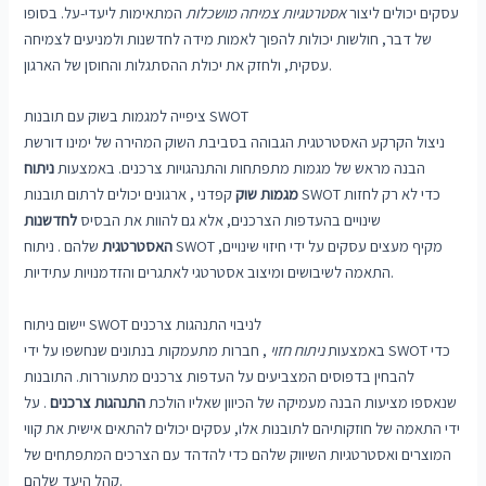
עסקים יכולים ליצור
אסטרטגיות צמיחה מושכלות
המתאימות ליעדי-על. בסופו
של דבר, חולשות יכולות להפוך לאמות מידה לחדשנות ולמניעים לצמיחה
עסקית, ולחזק את יכולת ההסתגלות והחוסן של הארגון.
ציפייה למגמות בשוק עם תובנות SWOT
ניצול הקרקע האסטרטגית הגבוהה בסביבת השוק המהירה של ימינו דורשת
הבנה מראש של מגמות מתפתחות והתנהגויות צרכנים. באמצעות
ניתוח
מגמות שוק
קפדני , ארגונים יכולים לרתום תובנות SWOT כדי לא רק לחזות
שינויים בהעדפות הצרכנים, אלא גם להוות את הבסיס
לחדשנות
האסטרטגית
שלהם . ניתוח SWOT מקיף מעצים עסקים על ידי חיזוי שינויים,
התאמה לשיבושים ומיצוב אסטרטגי לאתגרים והזדמנויות עתידיות.
יישום ניתוח SWOT לניבוי התנהגות צרכנים
באמצעות
ניתוח חזוי
, חברות מתעמקות בנתונים שנחשפו על ידי SWOT כדי
להבחין בדפוסים המצביעים על העדפות צרכנים מתעוררות. התובנות
שנאספו מציעות הבנה מעמיקה של הכיוון שאליו הולכת
התנהגות צרכנים
. על
ידי התאמה של חוזקותיהם לתובנות אלו, עסקים יכולים להתאים אישית את קווי
המוצרים ואסטרטגיות השיווק שלהם כדי להדהד עם הצרכים המתפתחים של
קהל היעד שלהם.