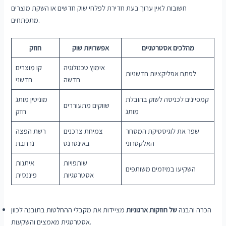
חשובות לאין ערוך בעת חדירת לפלחי שוק חדשים או השקת מוצרים
מתפתחים.
מהלכים אסטרטגיים
אפשרויות שוק
חוזק
אימוץ טכנולוגיה
קו מוצרים
לפתח אפליקציות חדשניות
חדשה
חדשני
קמפיינים לכניסה לשוק בהובלת
מוניטין מותג
שווקים מתעוררים
מותג
חזק
שפר את לוגיסטיקת המסחר
צמיחת צרכנים
רשת הפצה
האלקטרוני
באינטרנט
נרחבת
שותפויות
איתנות
השקיעו במיזמים משותפים
אסטרטגיות
פיננסית
הכרה והבנה
של חוזקות ארגוניות
מציידות את מקבלי ההחלטות בתובנה לכוון
אסטרטגית מאמצים והשקעות.