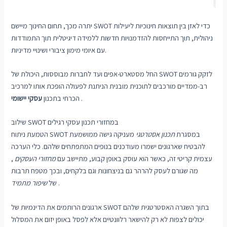
יתרה מכך, תחום החינוך מיישם SWOT כדי לאזן בין תוצאות חינוכיות ליעילות
ניהולית, תוך התייחסות להזדמנויות חדשות ללמידה דיגיטלית תוך התמודדות
עם איומי מימון ציבורי ושינויי מדיניות.
החל מסטארט-אפים ועד לחברות מבוססות, היכולת של SWOT לזקק גורמים
רב-ממדיים מורכבים לתוכנית מובנית הניתנת לפעולה הופכת אותו למרכיב
.
הכרחי בתכנון
עסקי יישומי
שילוב SWOT במחזורי תכנון עסקי רגילים
הטמעת ניתוח SWOT במסגרת
תכנון אסטרטגי
מעניקה גישה ממושמעת
להבטיח שארגונים ישמרו מעודכנים בנופים המתפתחים שלהם. כלי הערכה
עצמית קריטי זה, כאשר הוא עוסק באופן קבוע, מתיישב עם
מחזורי העסקים
,
מה שגורם לעסק להרהר גם בניצחונות וגם בלקחים, ובכך מטפח תרבות
.
של
שיפור מתמיד
ארגונים הרותמים את הדינמיות של SWOT בתוך השגרה האסטרטגית שלהם
יכולים לצפות לא רק להישאר רלוונטיים אלא לפסל באופן יזום את המסלול