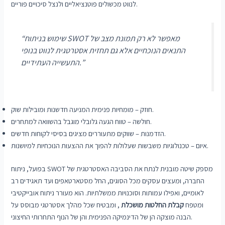
לנווט מכשולים פוטנציאליים ולנצל סיכויים פוריים.
“שימוש בניתוח SWOT מאפשר לא רק תמונת מצב של
התנאים הנוכחיים אלא גם תחזית אסטרטגית לנווט בנופי
התעשייה העתידיים.”
חוזק – מומחיות פנימית המניעה חדשנות ומובילות שוק.
חולשה – טווח הגעה גלובלי מוגבל בהשוואה למתחרים.
הזדמנות – שווקים מתעוררים מציגים בסיסי לקוחות חדשים.
איום – טכנולוגיות משבשות שעלולות להפוך את ההצעות הנוכחיות למיושנות.
בפועל, ניתוח SWOT מספק שיטה מובנית לנתח את הסביבה האסטרטגית של
החברה, ומעצים עסקים מכל הסוגים, החל מסטארטאפים ועד תאגידים רב
לאומיים, ואפילו עמותות וסוכנויות ממשלתיות. הוא מעורר ניתוח אובייקטיבי
ומטפח
קבלת החלטות מושכלת
, ומבטיח שכל מהלך אסטרטגי מבוסס על
הבנה מוצקה הן של הדינמיקה הפנימית והן של הנוף התחרותי החיצוני.