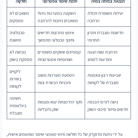
תוצאת צמיחה צפויה
יוזמת שיפור אסטרטגי
חוּלשָׁה
יעילות משופרת ויכולת
השקעה במערכות ניהול
משאבים לא
הרחבה
משאבים ניתנות להרחבה
מספקים
חדשנות מוגברת ויתרון
אימוץ פתרונות חדישים
טכנולוגיה
תחרותי
וחינוך טכנולוגי מתמשך
מיושנת
הרחבת טווח הגעה
קמפיינים שיווקיים משופרים
נוכחות לא
ומודעות למותג
ושותפויות אסטרטגיות
מספקת בשוק
ליקויים
שביעות רצון ונאמנות
הטמעת מערכות משוב
בשירות
מוגברת של לקוחות
ותכניות הכשרת צוות
לקוחות
חשיפה
גישה לזרמי הכנסה
חקר הזדמנויות יצוא ומגמות
בינלאומית
חדשים ופיזור סיכוני השוק
שוק גלובליות
מוגבלת
על ידי ניתוח מדוקדק של כל חולשה וזיהוי מאמצי שיפור מותאמים אישית,