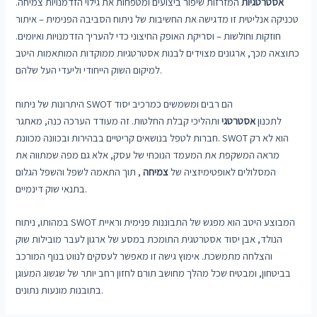
אסטרטגיות
המזרזות שיפור ביצועים ומטפחות את גילוי הזדמנויות צמיחה.
טכניקה אנליטית זו מדגישה את החשיבות של ניתוח הסביבה הפנימית – איתור
חוזקות וחולשות – וסריקת האופק החיצוני כדי להעריך הזדמנויות ואיומים.
כתוצאה מכך, ארגונים מצוידים לבנות אסטרטגיות ממוקדות המותאמות היטב
למיקום השוק הייחודי וליעדי העל שלהם.
היתרונות של ניתוח SWOT הם רבים ומשמשים כמרכיב יסוד
לתכנון
אסטרטגי
ותהליכי קבלת החלטות. זה מעודד הערכה כנה, מאתגר
חברות לטפל בנושאים קריטיים בבהירות ובכוונה מכוונת. SWOT הוא לא רק
מראה המשקפת את המעמד הנוכחי של עסק, אלא גם מפה שמתווה את
המסלולים לאופטימיזציה של
צמיחה
, תוך התאמה לשפל והשפל הגלום
בתנאי שוק דינמיים.
במהותו, ניתוח SWOT המבוצע היטב הוא מפגש של התבוננות פנימית וראיית
הנולד, אבן יסוד אסטרטגית התומכת במסע של ארגון לעבר מובילות שוק
והצלחה מתמשכת. אימוץ גישה זו מאפשר לעסקים לנווט בנוף המורכב
בביטחון, ומבטיח שכל מהלך מחושב תורם לחזון רחב יותר של שגשוג המעוגן
בתובנות מונעות נתונים.