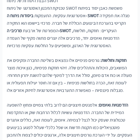
הבנת היסודות של ניתוח SWOT
טכניקת
התכנון האסטרטגי
של ניתוח SWOT משמשת כאבן יסוד בפיתוח
מגלה את תפקידה
ביסודות ניתוח ה- SWOT
אסטרטגיות עסקיות. התעמקות
הקריטי בהערכת
הביצועים
הכוללת של חברה. מרכזי ביישומו הוא החקירה
העיקריים : חוזקות, חולשות,
מרכיבי ה-SWOT
המפורטת של ארבעת
הזדמנויות ואיומים. יחד, מרכיבים אלה יוצרים מתווה מקיף של העמדה
האסטרטגית של הארגון, ומשפיעים על החלטות עסקיות מרכזיות.
חוזקות וחולשות:
גורמים פנימיים אלו נמצאים בשליטת החברה ומקיפים את
המשאבים, היכולות והתהליכים שלה. זיהוי חוזקות פנימיות, כגון איכות מוצר
מעולה או כוח אדם מיומן, סולל את הדרך למינוף שלהם להשגת יתרון תחרותי.
לעומת זאת, הכרה בחולשות פנימיות – בין אם זה חוסר יעילות תפעולית או
מגבלות פיננסיות – מאפשרת התערבויות אסטרטגיות לחיזוק אזורים אלו.
הזדמנויות ואיומים:
אלמנטים חיצוניים הם לרוב בלתי צפויים ומחוץ להשפעה
המיידית של החברה. הזדמנויות עשויות לכלול הרחבות שוק או התקדמות
טכנולוגית שעסק יכול לנצל לצמיחה. איומים, לעומת זאת, כוללים אתגרים
פוטנציאליים כמו תקנות חדשות או שפל כלכלי שעלול לפגוע בביצועים
העסקיים. על ידי הערכת גורמים חיצוניים אלה, ארגונים יכולים לצפות ולהתכונן