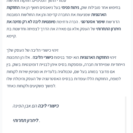
עמודי התווך הפנימיים: חוזקות וחולשות
בחיפוש אחר מובילות שוק,
ניתוח פנימי
בעל ניואנסים חושף הן את
החוזקות
הארגוניות
שמניעות את החברה קדימה והן את החולשות המובנות
הדורשות
שיפור אסטרטגי
. הכרה ורתימת
מיומנויות ליבה לא רק מזינה
את
היתרון התחרותי
של העסק אלא גם מאירה את הדרך לצמיחה וחדשנות בת
קיימא.
זיהוי כישורי הליבה של העסק שלך
זיהוי
החוזקות הארגוניות
הוא יסוד בניסוח
כישורי הליבה
. אלו הן התכונות
הייחודיות שמייחדות חברה, ומספקות בסיס איתן לבניית דומיננטיות בשוק. בין
אם מדובר במותג בעל שם, טכנולוגיה בלעדית או מוניטין שירות לקוחות
למופת, החוזקות הללו עומדות בבסיס האסטרטגיה של העסק והיכולת שלו
למשוך משקיעים ולקוחות כאחד.
הם אבן הפינה
כישורי ליבה
.
ליתרון תחרותי