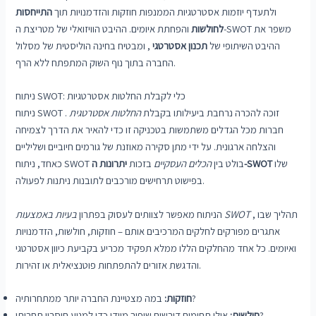
ולתעדף יוזמות אסטרטגיות הממנפות חוזקות והזדמנויות תוך
התייחסות
לחולשות
והפחתת איומים. ההיבט הוויזואלי של מטריצת ה-SWOT משפר את
ההיבט השיתופי של
תכנון אסטרטגי
, ומבטיח בחינה הוליסטית של מסלול
החברה בתוך נוף השוק המתפתח ללא הרף.
ניתוח SWOT: כלי לקבלת החלטות אסטרטגיות
ניתוח SWOT זוכה להכרה נרחבת ביעילותו בקבלת
החלטות אסטרטגית
.
חברות מכל הגדלים משתמשות בטכניקה זו כדי להאיר את הדרך לצמיחה
והצלחה ארגונית. על ידי מתן סקירה מאוזנת של גורמים חיוביים ושליליים
שלו
יתרונות ה-SWOT
כאחד, ניתוח SWOT בולט בין
הכלים העסקיים
בזכות
בפישוט תרחישים מורכבים לתובנות ניתנות לפעולה.
, תהליך שבו
בעיות באמצעות SWOT
הניתוח מאפשר לצוותים לעסוק בפתרון
אתגרים מפורקים לחלקים המרכיבים אותם – חוזקות, חולשות, הזדמנויות
ואיומים. כל אחד מהחלקים הללו ממלא תפקיד מכריע בקביעת כיוון אסטרטגי
והדגשת אזורים להתפתחות פוטנציאלית או זהירות.
במה מצטיינת החברה יותר ממתחרותיה?
חוזקות:
אילו תחומים דורשים שיפור מיידי כדי למנוע חיסרון תחרותי?
חולשות: