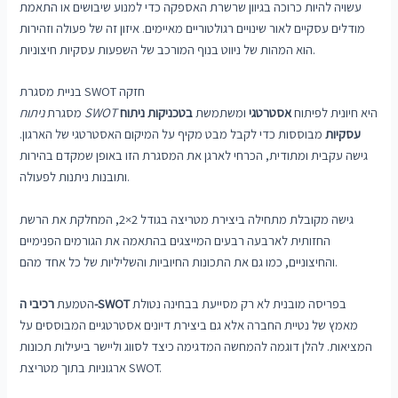
עשויה להיות כרוכה בגיוון שרשרת האספקה ​​כדי למנוע שיבושים או התאמת
מודלים עסקיים לאור שינויים רגולטוריים מאיימים. איזון זה של פעולה וזהירות
הוא המהות של ניווט בנוף המורכב של השפעות עסקיות חיצוניות.
בניית מסגרת SWOT חזקה
היא חיונית לפיתוח
אסטרטגי
ומשתמשת
בטכניקות ניתוח
ניתוח SWOT
מסגרת
עסקיות
מבוססות כדי לקבל מבט מקיף על המיקום האסטרטגי של הארגון.
גישה עקבית ומתודית, הכרחי לארגן את המסגרת הזו באופן שמקדם בהירות
ותובנות ניתנות לפעולה.
גישה מקובלת מתחילה ביצירת מטריצה ​​בגודל 2×2, המחלקת את הרשת
החזותית לארבעה רבעים המייצגים בהתאמה את הגורמים הפנימיים
והחיצוניים, כמו גם את התכונות החיוביות והשליליות של כל אחד מהם.
בפריסה מובנית לא רק מסייעת בבחינה נטולת
רכיבי ה-SWOT
הטמעת
מאמץ של נטיית החברה אלא גם ביצירת דיונים אסטרטגיים המבוססים על
המציאות. להלן דוגמה להמחשה המדגימה כיצד לסווג וליישר ביעילות תכונות
ארגוניות בתוך מטריצת SWOT.