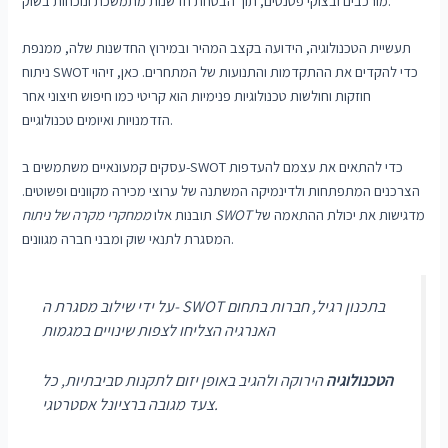
מורכבים ובצוקי פטנטים, תוך הבטחת חדשנות מתמשכת ונוכחות בשוק.
תעשיית הטכנולוגיה, הידועה בקצב המהיר ובמירוץ החדשנות שלה, ממנפת
ניתוח SWOT כדי להקדים את ההתקדמות והתנועות של המתחרים. כאן, זיהוי
חוזקות וחולשות טכנולוגיות פנימיות הוא קריטי כמו חיפוש חיצוני אחר
הזדמנויות ואיומים טכנולוגיים.
עסקים קמעונאיים משתמשים ב-SWOT כדי להתאים את עצמם להעדפות
הצרכנים המתפתחות ולדינמיקה המשתנה של ערוצי מכירה מקוונים ופשוטים.
מדגישות את יכולת ההתאמה של
ממחקרי מקרה של ניתוח SWOT
תובנות אלו
המסגרת לתנאי שוק ומבני חברה מגוונים.
על ידי שילוב מסגרת ה- SWOT בתכנון רגיל, חברות בתחום
האנרגיה הצליחו לצפות שינויים במגמות
הטכנולוגיה
הירוקה ולהגיב באופן יזום לתקנות סביבתיות, כל
צעד מגובה ברציונל אסטרטגי.