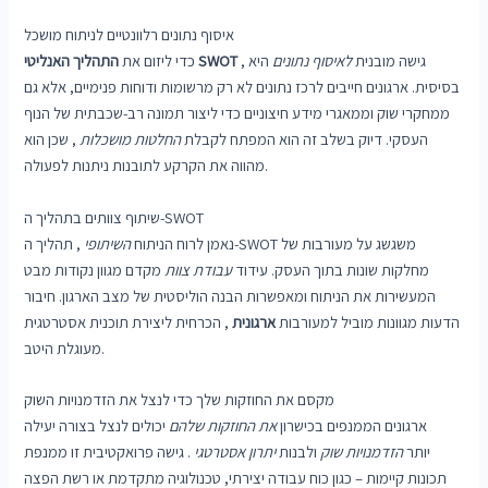
איסוף נתונים רלוונטיים לניתוח מושכל
, גישה מובנית
לאיסוף נתונים
היא
התהליך האנליטי SWOT
כדי ליזום את
בסיסית. ארגונים חייבים לרכז נתונים לא רק מרשומות ודוחות פנימיים, אלא גם
ממחקרי שוק וממאגרי מידע חיצוניים כדי ליצור תמונה רב-שכבתית של הנוף
העסקי. דיוק בשלב זה הוא המפתח לקבלת
החלטות מושכלות
, שכן הוא
מהווה את הקרקע לתובנות ניתנות לפעולה.
שיתוף צוותים בתהליך ה-SWOT
נאמן לרוח הניתוח
השיתופי
, תהליך ה-SWOT משגשג על מעורבות של
מחלקות שונות בתוך העסק. עידוד
עבודת צוות
מקדם מגוון נקודות מבט
המעשירות את הניתוח ומאפשרות הבנה הוליסטית של מצב הארגון. חיבור
הדעות מגוונות מוביל למעורבות
ארגונית
, הכרחית ליצירת תוכנית אסטרטגית
מעוגלת היטב.
מקסם את החוזקות שלך כדי לנצל את הזדמנויות השוק
ארגונים הממנפים בכישרון
את החוזקות שלהם
יכולים לנצל בצורה יעילה
יותר
הזדמנויות שוק
ולבנות
יתרון אסטרטגי
. גישה פרואקטיבית זו ממנפת
תכונות קיימות – כגון כוח עבודה יצירתי, טכנולוגיה מתקדמת או רשת הפצה