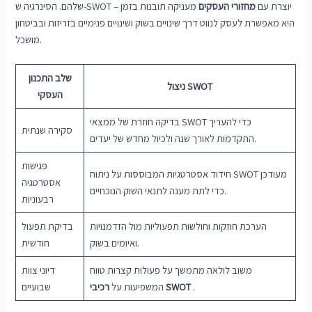
שלהם. הסינרגיה ש-SWOT יוצרת עם
מחזורי העסקים
מעניקה תובנות בזמן –
היא מאפשרת לעסק לנווט דרך שינויים בשוק ושינויים פנימיים בזריזות ובביטחון
מושכל.
שלב התכנון
ניצול SWOT
העסקי
בדיקה חוזרת של ממצאי SWOT כדי להעריך
סקירה שנתית
התקדמות לאורך שנה ולכיול מחדש של יעדים.
פגישות
חידוד אסטרטגיות המבוססות על ניתוח SWOT מעודכן
אסטרטגיה
כדי לתת מענה לתנאי השוק הנוכחיים.
רבעוניות
הערכת חוזקות וחולשות תפעוליות מול הזדמנויות
בדיקת תפעול
ואיומים בשוק.
חודשית
משוב לולאה מתמשך על פעולות קצרות טווח
דיוני צוות
.
רכיבי SWOT
המשפיעות על
שבועיים