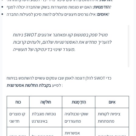
האם יש מגמות מתעוררות בשוק שהחברה יכולה למנף?
הזדמנויות:
אילו גורמים חיצוניים עלולים להוות סיכון לפעילות החברה?
איומים:
ניתוח SWOT מטיל ספק בסטטוס קוו ומאתגר ארגונים
להעריך מחדש את האסטרטגיות שלהם, ולעתים קרובות
מעורר שינוי בדינמיקה של תעשייה.
להלן דוגמה לאופן שבו עסקים עשויים להשתמש בניתוח SWOT כדי
:
לסייע
בקבלת החלטות אסטרטגית
אִיוּם
הִזדַמְנוּת
חוּלשָׁה
כוח
ציפיות לקוחות
שווקי טכנולוגיה
נוכחות מוגבלת
קו מוצרים
מתפתחות
מתעוררים
באינטרנט
חדשני
אפשרויות