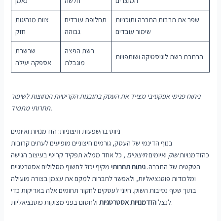
המוצרים
חלשה
נאמן
שפר את תרבות החברה ותוכניות
תחלופת עובדים
צוות מנהיגות
שימור עובדים
גבוהה
חזק
רשת הפצה
שרשרת
הרחבת רשת לוגיסטיקה ושותפויות
מוגבלת
אספקה ​​יעילה
ניתוח פנימי אפקטיבי מצייד את העסק בתובנות הקריטיות הנחוצות לשיפור
תחרותי מתמיד.
ניווט בהשפעות חיצוניות: הזדמנויות ואיומים
בנוף הדינמי של העסק, גורמים חיצוניים מופיעים לעתים קרובות
כהזדמנויות
שוק
ואיומים
חיצוניים
, כל אחד ממלא תפקיד קריטי בעיצוב הגישה
הטקטית של החברה.
ניתוח תחרותי
מקיף יכול לחשוף מסלולים אסטרטגיים
ומלכודות פוטנציאליות, ולאפשר לחברות למקם את עצמן בצורה מועילה
בתוך שטף נסיבות השוק. חיוני לעסקים לחקור תחומים אלה באדיקות כדי
ולחסום בפני מצוקות פוטנציאליות.
לנצל
הזדמנויות אסטרטגיות