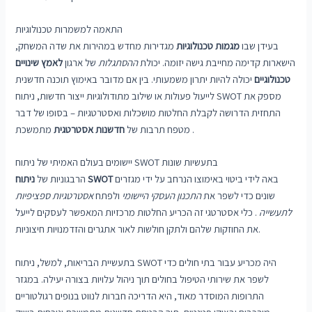
התאמה למשמרות טכנולוגיות
בעידן שבו
מגמות טכנולוגיות
מגדירות מחדש במהירות את שדה המשחק,
הישארות קדימה מחייבת גישה יזומה. יכולת
ההסתגלות
של ארגון
לאמץ שינויים
טכנולוגיים
יכולה להיות יתרון משמעותי. בין אם מדובר באימוץ תוכנה חדשנית
לייעול פעולות או שילוב מתודולוגיות ייצור חדשות, ניתוח SWOT מספק את
התחזית הדרושה לקבלת החלטות מושכלות ואסטרטגיות – בסופו של דבר
מתמשכת .
מטפח תרבות של
חדשנות אסטרטגית
יישומים בעולם האמיתי של ניתוח SWOT בתעשיות שונות
באה לידי ביטוי באימוצו הנרחב על ידי מגזרים
ניתוח SWOT
הרבגוניות של
שונים כדי לשפר את
התכנון העסקי היישומי
ולפתח
אסטרטגיות ספציפיות
לתעשייה
. כלי אסטרטגי זה הכריע החלטות מרכזיות המאפשר לעסקים לייעל
את החוזקות שלהם ולתקן חולשות לאור אתגרים והזדמנויות חיצוניות.
בתעשיית הבריאות, למשל, ניתוח SWOT היה מכריע עבור בתי חולים כדי
לשפר את שירותי הטיפול בחולים תוך ניהול עלויות בצורה יעילה. במגזר
התרופות המוסדר מאוד, היא הדריכה חברות לנווט בנופים רגולטוריים