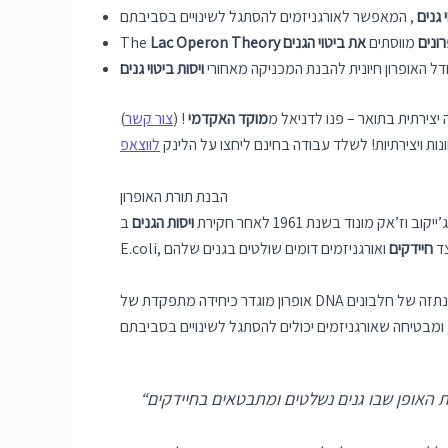
 גנים
ונים
מווסתים
את ביטוי הגנים
Lac Operon Theory
The
ל האופרון חיונית להבנת המכניקה מאחורי
ויסות ביטוי גנים
יצירתית בתואר – פנו לדניאל מ
מוקד האקדמי
! (
צור קשר
)
ות ויצירתיות! לשלד עבודה בחינם ליחצו על הלינק
לווצאפ
הבנת תורת האופרון
ז’אק מונוד בשנת 1961 לאחר חקירת
ויסות הגנים
ב-
יצד
חיידקים
נתזה של חלבונים