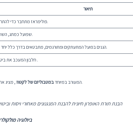
תיאור
רצף DNA שבו RNA פולימראז מתחבר כדי להתחיל שעתוק.
מקטע DNA שפועל כמתג, השולט בגישה למקדם.
הגנים בפועל המתעתקים ומתורגמים, מתבטאים בדרך כלל יחד כשהם ממלאים תפקיד משותף.
.
חלבון המעכב את ביטוי
, מציג את הבקרה והוויסות המורכבים של ביטוי גנים.
ה-Lac Operon, המעורב במיוחד
במטבוליזם של לקטוז
“הבנת תורת האופרון חיונית להבנת המנגנונים מאחורי ויסות וביטוי גנים. היא מספקת בסיס לפענוח המורכבות של
ביולוגיה מולקולר