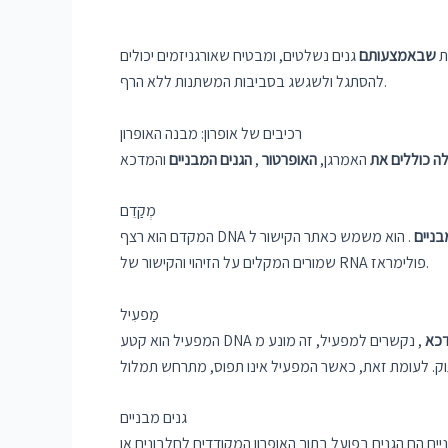
ת
שבאמצעותם
גנים נשלטים, ומבטיח שאורגניזמים יכולים
להסתגל ולשגשג בסביבות המשתנות ללא הרף.
רכיבים של אופרון: מבנה האופרון
לה כוללים את
האמרגן,
האופרטור
,
הגנים המבניים
מְקַדֵם
בניים
. הוא משמש כאתר הקישור ל-RNA פולימראז, האנזים האחראי על התחלת השעתוק. אזור הפרומוטור מכיל רצפים ומוטיבים
שמורים המקלים על הזיהוי והקישור של RNA פולימראז.
מַפעִיל
כא
, נקשרים למפעיל, זה מונע מ-RNA
גנים מבניים
 בתוך האופרון המקודדים לחלבונים או RNA הפונקציונליים. גנים אלו מתועתקים ומתורגמים כיחידה אחת, מה שמאפשר ויסות מתואם של הביטוי שלהם. גנים מבניים