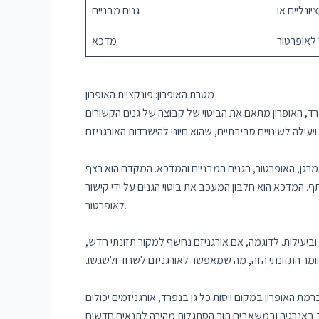
גנים מבניים
 לאופרטור
מדכא
מטרת האופרון: פונקציית האופרון
רד, האופרון מתאם את הביטוי של קבוצה של גנים הקשורים
המדכא. המקדם הוא רצף DNA שבו RNA פולימראז מתחבר כדי ליזום שעתוק. המפעיל הוא קטע DNA שפועל כמתג,
המדכא הוא חלבון המעכב את ביטוי הגנים על ידי קישור
לאופרטור.
ביעילות. לדוגמה, אם אורגניזם נחשף למקור תזונתי חדש,
 ברמת האופרון במקום ויסות כל גן בנפרד, אורגניזמים יכולים