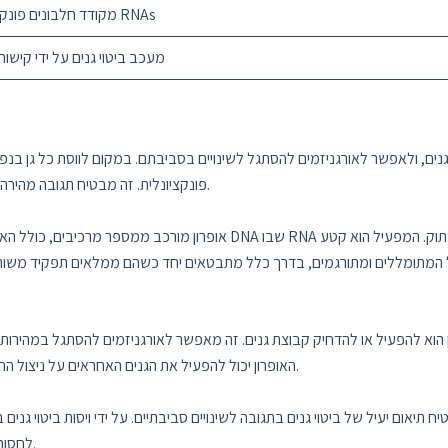
מקודד חלבונים פונקציונליים או RNAs
מעכב ביטוי גנים על ידי קישור
גנים, ולאפשר לאורגניזמים להסתגל לשינויים בסביבתם. במקום לווסת כל גן בנפ
פונקציונלית. זה מבטיח תגובה מהירה ויעילה לשינויים סביבתיים, שהוא חיוני להישרדות האורגניזם.
אופרון מורכב ממספר מרכיבים, כולל האמרגן, האופרטור, הגנים המבניים ו
 המתומללים ומתורגמים, בדרך כלל מתבטאים יחד כשהם ממלאים תפקיד משותף. 
 הוא להפעיל או להדחיק קבוצת גנים. זה מאפשר לאורגניזמים להסתגל במהירות ו
האופרון יכול להפעיל את הגנים האחראים על ניצול החומר התזונתי הזה, מה שמאפשר לאורגניזם לשרוד ולשגשג.
יח תיאום יעיל של ביטוי גנים בתגובה לשינויים סביבתיים. על ידי ויסות ביטוי גנים
לחסוך באנרגיה ובמשאבים תוך הסתגלות מהירה לתנאים חדשים.