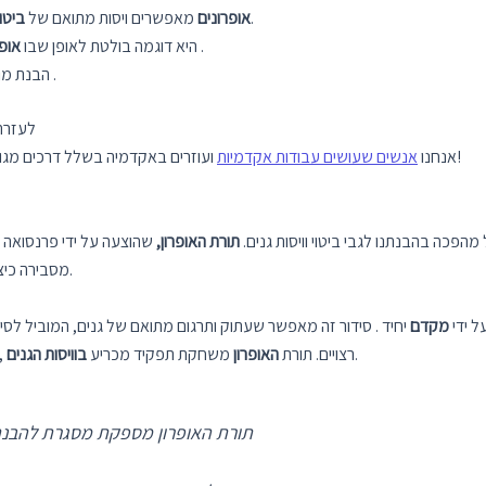
, המאפשר לאורגניזמים להסתגל לשינויים בסביבתם.
אופרונים
מאפשרים ויסות מתואם של
ביטוי
.
היא דוגמה בולטת לאופן שבו
אופר
.
הבנת מוד
לעזרה 
!
אנחנו
אנשים שעושים עבודות אקדמיות
ועוזרים באקדמיה בשלל דרכים מגוונ
הפכה בהבנתנו לגבי ביטוי וויסות גנים.
תורת האופרון,
שהוצעה על ידי פרנסואה ג’ייקוב ו
ואורגניזמים דומים שולטים בגנים שלהם.
E.coli, מסבירה כ
ים על ידי
מקדם
יחיד . סידור זה מאפשר שעתוק ותרגום מתואם של גנים, המוביל לסי
, ומבטיחה שאורגניזמים יכולים להסתגל לשינויים בסביבתם.
רצויים. תורת
האופרון
משחקת תפקיד מכריע
בוויסות הגנים
“תורת האופרון מספקת מסגרת להבנת האופן שבו גנים נשלטים ומתבטאים בחיידקים