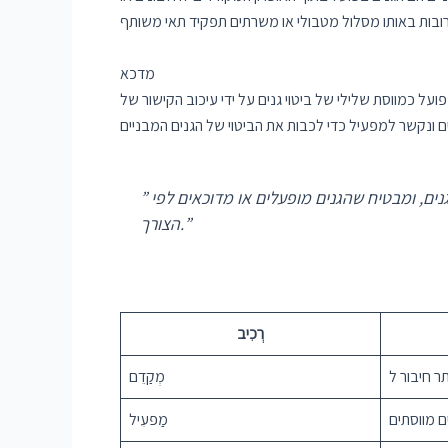
מדכא
 ידי עיכוב הקישור של RNA פולימראז למקדם. המדכא מיוצר בדרך כלל בתגובה לאותות או
ים, ומבטיח שהגנים מופעלים או מדוכאים לפי
”
הצורך.”
רְכִיב
מְקַדֵם
ם מווסתים
מַפעִיל