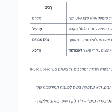
רְכִיב
מְקַדֵם
מַפעִיל
גנים מבניים
 הגנים על ידי קישור
לאופרטור
מדכא
ית
ובקרת גנים.” – ד”ר ג’ון דייויס, ביולוג מולקולרי