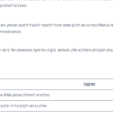
מעורבים לעתים קרובות באותו מסלול מטבולי או משרתים תפקיד תאי משותף.
המדכא הוא חלבון מווסת שיכול להיקשר למפעיל ולמנוע שעתוק. הוא פועל כמווסת שלילי של ביטוי גנים על
תנאים ספציפיים ונקשר למפעיל כדי לכבות את הביטוי של הגנים המבניים.
נים המבניים והמדכא שלו, מאפשר בקרה מדויקת ומתואמת של ביטוי גנ
פוּנקצִיָה
אתר חיבור ל-RNA פולימראז לתחילת שעתוק
שולט בגישה לקדם על ידי חלבוני