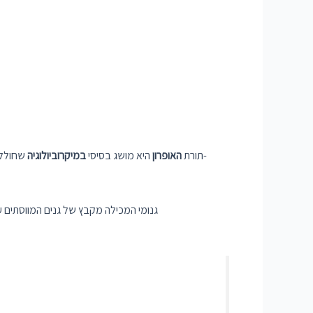
תורת
האופרון
היא מושג בסיסי
במיקרוביולוגיה
שחולל מ
אופרון מוגדר כיחידה מתפקדת של DNA גנומי המכילה מקבץ של גנים המווסת