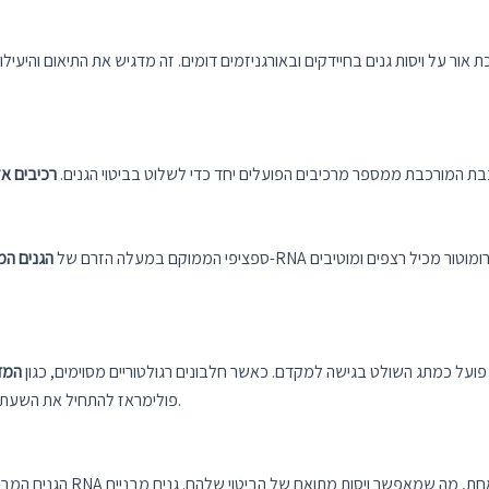
ת אור על ויסות גנים בחיידקים ובאורגניזמים דומים. זה מדגיש את התיאום והיעילו
כבת המורכבת ממספר מרכיבים הפועלים יחד כדי לשלוט בביטוי הגנים.
רכיבים א
המקדם הוא רצף DNA ספציפי הממוקם במעלה הזרם של
הגנים המ
ומוטור. הוא פועל כמתג השולט בגישה למקדם. כאשר חלבונים רגולטוריים מסוימים, כגון
המד
פולימראז להתחיל את השעתוק. לעומת זאת, כאשר המפעיל אינו תפוס, מתרחש תמלול.
הגנים המבניים הם הגנים בפועל