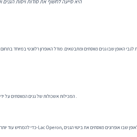
היא סייעה לחשוף את סודות ויסות הגנים וסללה את הדרך לגילויים נוספים במיקרוביולוגיה
ת לגבי האופן שבו גנים מווסתים ומתבטאים. מודל האופרון רלוונטי במיוחד בתחום
יחיד .
מגדיר אופרונים כיחידות פונקציונליות של DNA המכילות אשכולות של גנים המווסתים על יד