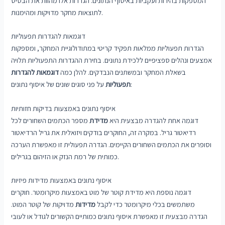
המספקות בהירות ועקביות באיסוף הנתונים. הגדרות אלו מהוות את הבסיס
לתוצאות מחקר מדויקות ומהימנות.
דוגמאות להגדרות תפעוליות
הגדרות תפעוליות ממלאות תפקיד קריטי במתודולוגיית המחקר, ומספקות
אמצעים ונהלים ספציפיים ללכידת נתונים. בחירת ההגדרות התפעוליות תלויה
בשאלת המחקר ובמשתנים הנבדקים. להלן כמה
דוגמאות להגדרות
על פני סוגים שונים של איסוף נתונים:
תפעוליות
איסוף נתונים באמצעות בדיקות חזותיות
דוגמה אחת להגדרה מבצעית היא
מדידת
מספר הכתמים השחורים לכל
רדיאטור גריל. במקרה זה, החוקרים בודקים ויזואלית את גריל הרדיאטור
וסופרים את הכתמים השחורים הקיימים. הגדרה תפעולית זו מאפשרת הערכה
כמותית של רמת הנזק או הזיהום בגרילים.
איסוף נתונים באמצעות מדידות פיזיות
דוגמה נוספת היא מדידת קוטר של מוט באמצעות מיקרומטר. חוקרים
משתמשים בכלי מיקרומטר כדי לקבל
מדידות
מדויקות של קוטר המוט.
הגדרה מבצעית זו מאפשרת איסוף נתונים כמותיים הקשורים לגודל או לעובי