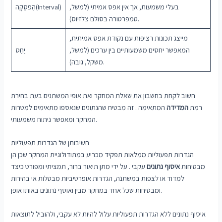
בעלי משמעות, אך אין אפס אמיתי (למשל,
הַפסָקָה(Interval)
טמפרטורה בסולם צלזיוס).
מייצג תכונות רציפות עם נקודת אפס אמיתית,
המאפשר יחסים משמעותיים בין ערכים (למשל,
יַחַס
משקל, גובה).
חשוב לקחת בחשבון את שאלת המחקר ואת אופי המשתנים בעת בחירת
רמת
המדידה
המתאימה . זה מבטיח שהנתונים שנאספו מתאימים למטרות
המחקר ומאפשר ניתוח משמעותי.
חשיבותן של הגדרות תפעוליות
הגדרות תפעוליות ממלאות תפקיד מכריע במתודולוגיית המחקר שכן הן
מבטיחות
איסוף נתונים
עקבי . על ידי מתן תיאור ברור, תמציתי ומפורט כיצד
למדוד או לצפות במשתנה, הגדרות אופרטיביות מבטלות אי בהירות
ומבטיחות שכל אחד במחקר מבין ואוסף נתונים באותו אופן.
איסוף נתונים ללא הגדרות תפעוליות עלול להיות לא עקבי, ולהוביל לתוצאות