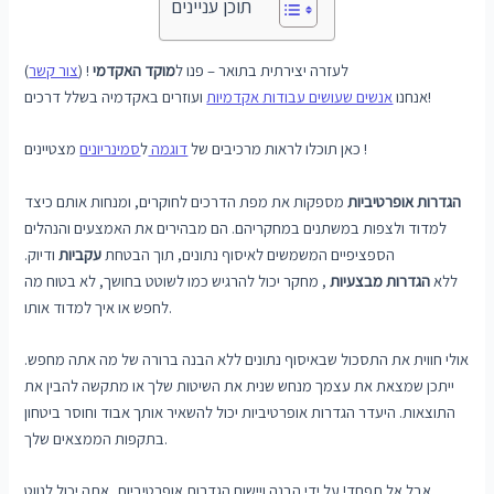
תוכן עניינים
לעזרה יצירתית בתואר – פנו ל
מוקד האקדמי
! (
צור קשר
)
ועוזרים באקדמיה בשלל דרכים!
אנחנו
אנשים שעושים עבודות אקדמיות
מצטיינים !
כאן תוכלו לראות מרכיבים של
דוגמה
ל
סמינריונים
הגדרות אופרטיביות
מספקות את מפת הדרכים לחוקרים, ומנחות אותם כיצד
למדוד ולצפות במשתנים במחקריהם. הם מבהירים את האמצעים והנהלים
הספציפיים המשמשים לאיסוף נתונים, תוך הבטחת
עקביות
ודיוק.
ללא
הגדרות מבצעיות
, מחקר יכול להרגיש כמו לשוטט בחושך, לא בטוח מה
לחפש או איך למדוד אותו.
אולי חווית את התסכול שבאיסוף נתונים ללא הבנה ברורה של מה אתה מחפש.
ייתכן שמצאת את עצמך מנחש שנית את השיטות שלך או מתקשה להבין את
התוצאות. היעדר הגדרות אופרטיביות יכול להשאיר אותך אבוד וחוסר ביטחון
בתקפות הממצאים שלך.
אבל אל תפחד! על ידי הבנה ויישום הגדרות אופרטיביות, אתה יכול לנווט