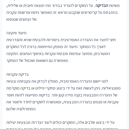
משיטת
הבדיקה
. על החוקרים להגדיר בבירור מהי תוצאה חיובית או שלילית,
בהתבסס על קריטריונים שנקבעו מראש. זה מאפשר ניתוח ופרשנות עקבית
של הנתונים שנאספו.
תיעוד ותקינה
חיוני לתעד את ההגדרה האופרטיבית ביסודיות ולהבטיח שהיא סטנדרטית
לאורך כל המחקר. תיעוד זה מספק התייחסות ברורה לכל החוקרים
המעורבים, ממזער עמימות ומבטיח עקביות באיסוף הנתונים. התקינה
מאפשרת גם השוואות ושכפול של המחקר.
בדיקת עקביות
לפני יישום ההגדרה האופרטיבית, מומלץ לבדוק את עקביותה ובעיות
פוטנציאליות. ניתן לעשות זאת על ידי ביצוע מחקרי פיילוט או בדיקה מוקדמת
של ההגדרה המבצעית בקנה מידה קטן יותר. בדיקות מסייעות לזהות חוסר
עקביות או פגמים בהגדרה המבצעית, ומאפשרת לחוקרים לחדד ולשפר את
המתודולוגיה שלהם.
על ידי ביצוע שלבים אלה, החוקרים יכולים ליצור הגדרות מבצעיות יעילות