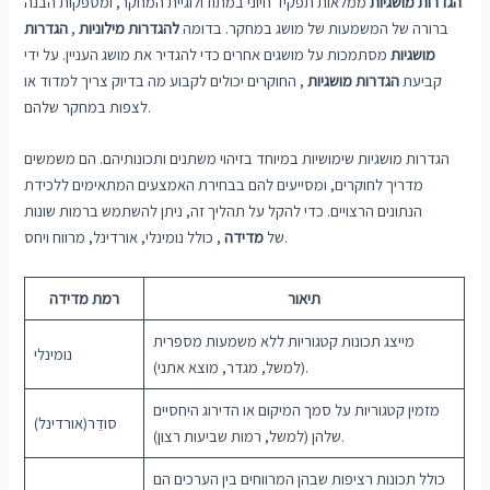
הגדרות מושגיות
ממלאות תפקיד חיוני במתודולוגיית המחקר, ומספקות הבנה
ברורה של המשמעות של מושג במחקר. בדומה
להגדרות מילוניות
,
הגדרות
מושגיות
מסתמכות על מושגים אחרים כדי להגדיר את מושג העניין. על ידי
קביעת
הגדרות מושגיות
, החוקרים יכולים לקבוע מה בדיוק צריך למדוד או
לצפות במחקר שלהם.
הגדרות מושגיות שימושיות במיוחד בזיהוי משתנים ותכונותיהם. הם משמשים
מדריך לחוקרים, ומסייעים להם בבחירת האמצעים המתאימים ללכידת
הנתונים הרצויים. כדי להקל על תהליך זה, ניתן להשתמש ברמות שונות
, כולל נומינלי, אורדינל, מרווח ויחס.
של
מדידה
תיאור
רמת מדידה
מייצג תכונות קטגוריות ללא משמעות מספרית
נומינלי
(למשל, מגדר, מוצא אתני).
מזמין קטגוריות על סמך המיקום או הדירוג היחסיים
סוֹדֵר(אורדינל)
שלהן (למשל, רמות שביעות רצון).
כולל תכונות רציפות שבהן המרווחים בין הערכים הם