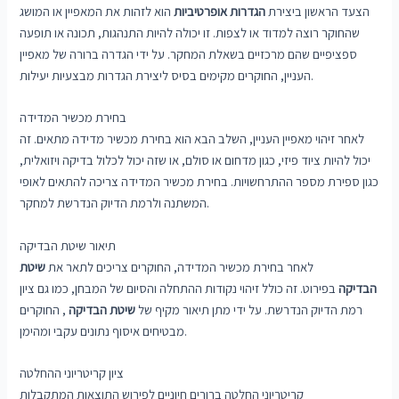
הצעד הראשון ביצירת
הגדרות אופרטיביות
הוא לזהות את המאפיין או המושג
שהחוקר רוצה למדוד או לצפות. זו יכולה להיות התנהגות, תכונה או תופעה
ספציפיים שהם מרכזיים בשאלת המחקר. על ידי הגדרה ברורה של מאפיין
העניין, החוקרים מקימים בסיס ליצירת הגדרות מבצעיות יעילות.
בחירת מכשיר המדידה
לאחר זיהוי מאפיין העניין, השלב הבא הוא בחירת מכשיר מדידה מתאים. זה
יכול להיות ציוד פיזי, כגון מדחום או סולם, או שזה יכול לכלול בדיקה ויזואלית,
כגון ספירת מספר ההתרחשויות. בחירת מכשיר המדידה צריכה להתאים לאופי
המשתנה ולרמת הדיוק הנדרשת למחקר.
תיאור שיטת הבדיקה
לאחר בחירת מכשיר המדידה, החוקרים צריכים לתאר את
שיטת
הבדיקה
בפירוט. זה כולל זיהוי נקודות ההתחלה והסיום של המבחן, כמו גם ציון
רמת הדיוק הנדרשת. על ידי מתן תיאור מקיף של
שיטת הבדיקה
, החוקרים
מבטיחים איסוף נתונים עקבי ומהימן.
ציון קריטריוני ההחלטה
קריטריוני החלטה ברורים חיוניים לפירוש התוצאות המתקבלות