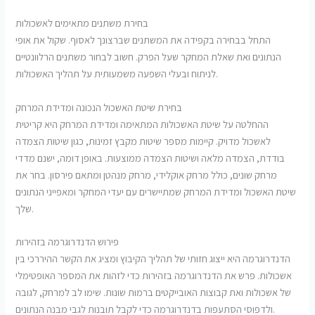
בחירת משתנים מתאימים לאשכולות
התחל בבחירה בקפידה את המשתנים שברצונך לאסוף. שקול את אופי
הנתונים ואת שאלת המחקר שעל הפרק. חשוב לבחור משתנים הרלוונטיים
לניתוח ובעלי השפעה משמעותית על תהליך האשכולות.
בחירת שיטת האשכול הנכונה ומדידת המרחק
ההחלטה על שיטת האשכולות המתאימה ומדידת המרחק היא קריטית
לאשכול מדויק. קיימות מספר שיטות מקבץ זמינות, כגון שיטות הצמדה
בודדת, הצמדה מלאה ושיטות הצמדה ממוצעות. באופן דומה, ישנם מדדי
מרחק שונים, כולל מרחק אוקלידי, מרחק מנהטן ומתאם פירסון. בחר את
שיטת האשכול ומדידת המרחק שמתיישרים עם יעדי המחקר ומאפייני הנתונים
שלך.
פירוש הדנדרוגרמה בזהירות
הדנדרוגרמה היא ייצוג חזותי של תהליך הקיבוץ ומציג את הקשר ההיררכי בין
אשכולות. פרש את הדנדרוגרמה בזהירות כדי לזהות את המספר האופטימלי
של אשכולות ואת קבוצות האובייקטים ברמות שונות. שימו לב למרחק, לגובה
ולדפוסי הסתעפות בדנדרוגרמה כדי לקבל תובנות לגבי מבנה הנתונים.