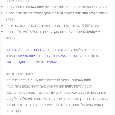
המאפיינים שלהם.
.
SPSS מציעה פלטפורמה ידידותית למשתמש לביצוע
ניתוח אשכולות היררכי
המדריך
שלב אחר שלב
במאמר זה ידריך אותך בתהליך של אשכול היררכי ב-
SPSS.
, במיוחד הדנדרוגרמה, הוא חיוני להבנת האשכולות שזוהו.
פירוש
הפלט
לאשכול היררכי ב-SPSS יש
יישומים
שונים , החל מפילוח שוק ועד לניתוח
לקוחות.
ניתוח כזה, יכול לעזור לנו
בסמינריונים
ב
מדעי הרוח
ובמיוחד ב
סמינריונים
גם תורם למהלך
המחקר
SPSS
בעזרת
במדע החברה
.
ניתוח סטטיסטי
.
האמפירי
, ולמסקנות ב
מחקר האיכותני
מהו ניתוח אשכולות?
ניתוח אשכולות
, הידוע גם כניתוח פילוח או ניתוח טקסונומיה, הוא
טכניקת
ניתוח נתונים
חקרנית המשמשת לזיהוי מבנים בתוך מערך
נתונים. מטרתו לקבץ אובייקטים דומים יחד על סמך המאפיינים שלהם, מבלי
לעשות כל הבחנה בין משתנים תלויים ובלתי תלויים.
ניתוח אשכולות
יכול לטפל
בסוגים שונים של נתונים, כולל נתונים בינאריים, נומינליים, סידוריים ונתונים
בקנה מידה.