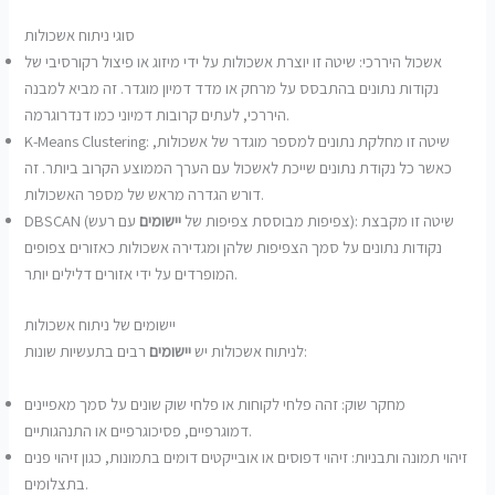
סוגי ניתוח אשכולות
אשכול היררכי: שיטה זו יוצרת אשכולות על ידי מיזוג או פיצול רקורסיבי של
נקודות נתונים בהתבסס על מרחק או מדד דמיון מוגדר. זה מביא למבנה
היררכי, לעתים קרובות דמיוני כמו דנדרוגרמה.
K-Means Clustering: שיטה זו מחלקת נתונים למספר מוגדר של אשכולות,
כאשר כל נקודת נתונים שייכת לאשכול עם הערך הממוצע הקרוב ביותר. זה
דורש הגדרה מראש של מספר האשכולות.
DBSCAN (צפיפות מבוססת צפיפות של
יישומים
עם רעש): שיטה זו מקבצת
נקודות נתונים על סמך הצפיפות שלהן ומגדירה אשכולות כאזורים צפופים
המופרדים על ידי אזורים דלילים יותר.
יישומים של ניתוח אשכולות
רבים בתעשיות שונות:
לניתוח אשכולות יש
יישומים
מחקר שוק: זהה פלחי לקוחות או פלחי שוק שונים על סמך מאפיינים
דמוגרפיים, פסיכוגרפיים או התנהגותיים.
זיהוי תמונה ותבניות: זיהוי דפוסים או אובייקטים דומים בתמונות, כגון זיהוי פנים
בתצלומים.