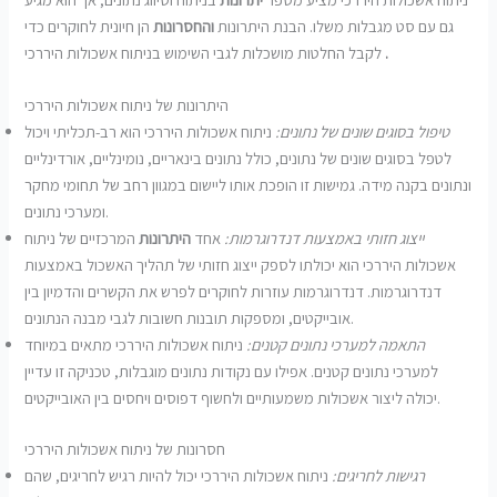
גם עם סט מגבלות משלו. הבנת היתרונות
והחסרונות
הן חיונית לחוקרים כדי
.
לקבל החלטות מושכלות לגבי השימוש בניתוח אשכולות היררכי
היתרונות של ניתוח אשכולות היררכי
טיפול בסוגים שונים של נתונים:
ניתוח אשכולות היררכי הוא רב-תכליתי ויכול
לטפל בסוגים שונים של נתונים, כולל נתונים בינאריים, נומינליים, אורדינליים
ונתונים בקנה מידה. גמישות זו הופכת אותו ליישום במגוון רחב של תחומי מחקר
ומערכי נתונים.
ייצוג חזותי באמצעות דנדרוגרמות:
אחד
היתרונות
המרכזיים של ניתוח
אשכולות היררכי הוא יכולתו לספק ייצוג חזותי של תהליך האשכול באמצעות
דנדרוגרמות. דנדרוגרמות עוזרות לחוקרים לפרש את הקשרים והדמיון בין
אובייקטים, ומספקות תובנות חשובות לגבי מבנה הנתונים.
התאמה למערכי נתונים קטנים:
ניתוח אשכולות היררכי מתאים במיוחד
למערכי נתונים קטנים. אפילו עם נקודות נתונים מוגבלות, טכניקה זו עדיין
יכולה ליצור אשכולות משמעותיים ולחשוף דפוסים ויחסים בין האובייקטים.
חסרונות של ניתוח אשכולות היררכי
רגישות לחריגים:
ניתוח אשכולות היררכי יכול להיות רגיש לחריגים, שהם