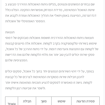
ניתוח האשכולות ההיררכי מבוצע ב-SPSS, שם נבחרים המשתנים ומצוינים
שיטת האשכול המתאימה, מדידת המרחק ואפשרויות התקינה. הפלט כולל
דנדרוגרמה, המייצגת באופן ויזואלי את תהליך האשכולות ועוזרת לקבוע את
המספר האופטימלי של אשכולות.
תוצאות
תוצאות ניתוח האשכולות ההיררכית חושפות אשכולות מובהקים של דפוסי
שימוש בשירותי טלקומוניקציה בקרב לקוחות. אשכולות אלה מייצגים קבוצות
של לקוחות עם התנהגות והעדפות דומות. על ידי ניתוח ההרכב של כל אשכול,
ספקי שירות יכולים להבין טוב יותר את פלחי הלקוחות שלהם ואת הדרישות
הספציפיות שלהם.
בנוסף, על ידי זיהוי השירותים הנפוצים יחד בתוך כל אשכול, ספקים יכולים
לתכנן חבילות שירות ממוקדות המתאימות לצרכים של כל קבוצת
לקוחות. גישה זו מאפשרת לספקים להציע תוכניות מותאמות אישית יותר
ולשפר את שביעות רצון הלקוחות.
ספירת הודעות
שימוש
משך
חבילת
אֶשׁכּוֹל