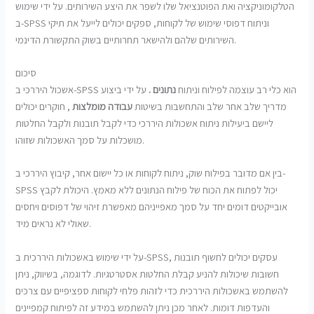
הטלקומוניקציה ואת הפוטנציאל שלו לשפר את היצע השירותים. על ידי שימוש
ב-SPSS וניתוח דפוסי שימוש של לקוחות, ספקים יכולים לייעל את תיקי
השירותים שלהם ולהישאר תחרותיים בשוק התקשורת הדינמי.
סיכום
אשכול היררכי ב-SPSS הוא כלי רב עוצמה לפילוח וניתוח
נתונים .
על ידי ביצוע
מדריך שלב אחר שלב והתחשבות בשיטות
עבודה מומלצות
, חוקרים יכולים
ליישם ביעילות ניתוח אשכולות היררכי כדי לקבל תובנות ולקבל החלטות
מושכלות על סמך האשכולות שזוהו.
בין אם מדובר בפילוח שוק, ניתוח לקוחות או כל יישום אחר, קיבוץ היררכי ב-
SPSS יכול לפתוח את הכוח של פילוח הנתונים ללא מאמץ. היכולת לקבץ
אובייקטים דומים יחד על סמך מאפייניהם מאפשרת זיהוי של דפוסים ויחסים
שאולי לא נראים מיד.
על ידי שימוש באשכולות היררכית ב-SPSS, עסקים יכולים לחשוף תובנות
חשובות שיכולות להניע קבלת החלטות אסטרטגיות. לדוגמה, בשיווק, ניתן
להשתמש באשכולות היררכית כדי לזהות פלחי לקוחות ספציפיים עם צרכים
והעדפות דומות. לאחר מכן ניתן להשתמש במידע זה לפיתוח קמפיינים