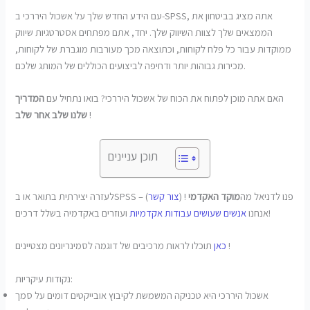
עם הידע החדש שלך על אשכול היררכי ב-SPSS, אתה מציג בביטחון את
הממצאים שלך לצוות השיווק שלך. יחד, אתם מפתחים אסטרטגיות שיווק
ממוקדות עבור כל פלח לקוחות, וכתוצאה מכך מעורבות מוגברת של לקוחות,
מכירות גבוהות יותר ודחיפה לביצועים הכוללים של המותג שלכם.
האם אתה מוכן לפתוח את הכוח של אשכול היררכי? בואו נתחיל עם
המדריך
!
שלנו שלב אחר שלב
תוכן עניינים
לעזרה יצירתית בתואר או בSPSS – פנו לדניאל מה
מוקד האקדמי
! (
צור קשר
)
ועוזרים באקדמיה בשלל דרכים!
אנחנו
אנשים שעושים עבודות אקדמיות
תוכלו לראות מרכיבים של דוגמה לסמינריונים מצטיינים !
כאן
נקודות עיקריות:
אשכול היררכי היא טכניקה המשמשת לקיבוץ אובייקטים דומים על סמך