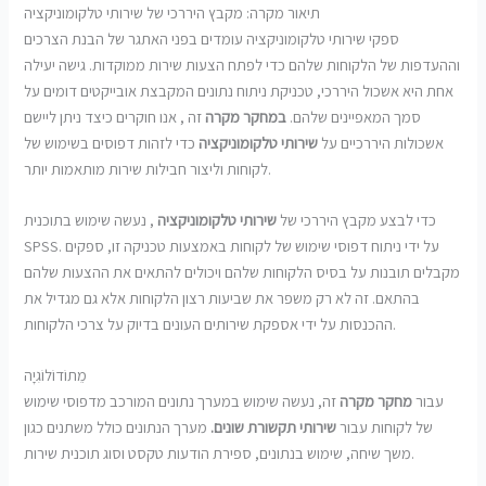
תיאור מקרה: מקבץ היררכי של שירותי טלקומוניקציה
ספקי שירותי טלקומוניקציה עומדים בפני האתגר של הבנת הצרכים
וההעדפות של הלקוחות שלהם כדי לפתח הצעות שירות ממוקדות. גישה יעילה
אחת היא אשכול היררכי, טכניקת ניתוח נתונים המקבצת אובייקטים דומים על
סמך המאפיינים שלהם.
במחקר מקרה
זה , אנו חוקרים כיצד ניתן ליישם
אשכולות היררכיים על
שירותי טלקומוניקציה
כדי לזהות דפוסים בשימוש של
לקוחות וליצור חבילות שירות מותאמות יותר.
כדי לבצע מקבץ היררכי של
שירותי טלקומוניקציה
, נעשה שימוש בתוכנית
SPSS. על ידי ניתוח דפוסי שימוש של לקוחות באמצעות טכניקה זו, ספקים
מקבלים תובנות על בסיס הלקוחות שלהם ויכולים להתאים את ההצעות שלהם
בהתאם. זה לא רק משפר את שביעות רצון הלקוחות אלא גם מגדיל את
ההכנסות על ידי אספקת שירותים העונים בדיוק על צרכי הלקוחות.
מֵתוֹדוֹלוֹגִיָה
עבור
מחקר מקרה
זה, נעשה שימוש במערך נתונים המורכב מדפוסי שימוש
של לקוחות עבור
שירותי תקשורת שונים.
מערך הנתונים כולל משתנים כגון
משך שיחה, שימוש בנתונים, ספירת הודעות טקסט וסוג תוכנית שירות.