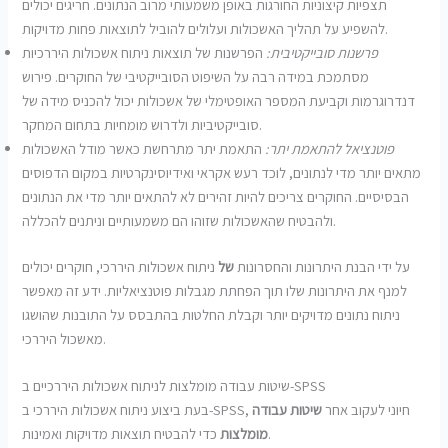
תצפיות קיצוניות החורגות באופן משמעותי מרוב הנתונים. חריגים יכולים
להשפיע על תהליך האשכולות ועלולים להוביל לתוצאות פחות מדויקות.
פרשנות סובייקטיבית:
הפרשנות של תוצאות ניתוח אשכולות היררכיות
מסתמכת במידה רבה על השיפוט הסובייקטיבי של החוקרים. פירוש
דנדרוגרמות וקביעת המספר האופטימלי של אשכולות יכול להכניס מידה של
סובייקטיביות ולדרוש מומחיות בתחום המחקר.
פוטנציאל להתאמת יתר:
התאמת יתר מתרחשת כאשר מודל האשכולות
מתאים יותר מדי לנתונים, לוכד רעש אקראי ואידיוסינקרטיות במקום הדפוסים
הבסיסיים. החוקרים צריכים להיות זהירים לא להתאים יותר מדי את הנתונים
ולהבטיח שהאשכולות שזוהו הם משמעותיים וניתנים להכללה.
על ידי הבנת היתרונות והחסרונות
של
ניתוח אשכולות היררכי, חוקרים יכולים
למנף את היתרונות שלו תוך הפחתת מגבלות פוטנציאליות. ידע זה מאפשר
ניתוח נתונים מדויקים יותר וקבלת החלטות בהתבסס על התובנות שהושגו
מאשכול היררכי.
שיטות עבודה מומלצות לניתוח אשכולות היררכיים ב-SPSS
בעת ביצוע ניתוח אשכולות היררכי ב-SPSS, חיוני לעקוב אחר
שיטות עבודה
כדי להבטיח תוצאות מדויקות ואמינות.
מומלצות