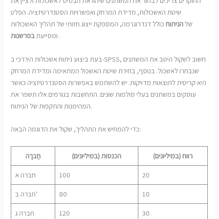
החוקרים צריכים לבחור את המשתנים שיהוו את הבסיס לאשכולות ולציין את
שיטת האשכולות, מדידת המרחק ואפשרויות הסטנדרטיזציה. הפלט
של
הניתוח
כולל דנדרוגרמה, המספקת ייצוג חזותי של תהליך האשכולות
.
ומסייעת
בפרשנות
בעת ביצוע ניתוח אשכולות היררכי ב-SPSS, חשוב לשקול היטב את המשתנים
שנבחרו לאשכול. בנוסף, בחירת שיטת האשכול המתאימה ומדידת המרחק
היא קריטית לתוצאות מדויקות. יש להשתמש באפשרות הסטנדרטיזציה כאשר
עוסקים במשתנים בעלי סולמות שונים. התחשבות בגורמים אלו תשפר את
המהימנות והתקפות של הניתוח.
כדי להמחיש את התהליך, שקול את הדוגמה הבאה:
רווח (במיליונים)
הכנסות (במיליונים)
חֶברָה
20
100
חברה א
10
80
חברה ב’
30
120
חברה ג