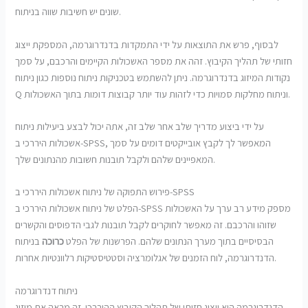
שונים יש חשיבות שווה בניתוח.
לבסוף, פרש את התוצאות על ידי התמקדות בדנדרוגרמה, המספקת ייצוג
חזותי של תהליך הקיבוץ. זהה את מספר האשכולות הקיימים והרכבם, על סמך
נקודות המיזוג בדנדרוגרמה. ניתן להשתמש בטכניקות ניתוח נוספות כגון ניתוח
Q וניתוח מחלקות סמויות כדי לזהות עוד יותר קבוצות דומות בתוך האשכולות.
על ידי ביצוע מדריך שלב אחר שלב זה, אתה יכול לבצע ביעילות ניתוח
אשכולות היררכי ב-SPSS, המאפשר לך לקבץ אובייקטים דומים על סמך
המאפיינים שלהם ולקבל תובנות חשובות מהנתונים שלך.
פירוש התפוקה של ניתוח אשכולות היררכי ב-SPSS
הפלט של ניתוח אשכולות היררכי ב-SPSS מספק מידע רב ערך על האשכולות
שזוהו והרכבם. זה מאפשר לחוקרים לקבל תובנות לגבי הדפוסים והקשרים
הבסיסיים בתוך מערך הנתונים שלהם. הפרשנות של הפלט
כרוכה
בניתוח
הדנדרוגרמה, לוח הזמנים של אגלומרציה וסטטיסטיקות רלוונטיות אחרות.
ניתוח דנדרוגרמה
הדנדרוגרמה היא ייצוג חזותי של תהליך הקיבוץ ההיררכי. זה מראה את מיזוג