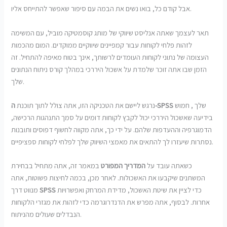
אבל קודם כל, בואו נשים את הבמה עם סיפור שאפשר להתייחס אליו.
תאר לעצמך שאתה אנליסט שיווקי של מותג קוסמטיקה מוביל, עם המשימה
לזהות פלחי לקוחות עבור קמפיינים שיווקיים ממוקדים. המום מהכמות
העצומה של נתוני לקוחות העומדים לרשותך, אינך בטוח מאיפה להתחיל. זה
הזמן שבו אתה זוכר שלמדת על אשכול היררכי במהלך קורס ניתוח הנתונים
שלך.
שלך , חמוש
ה-SPSS
נרגש ליישם את הטכניקה הזו, אתה צולל לתוך תוכנת
בידיעה שאשכול היררכי יכול לקבץ לקוחות דומים על סמך התנהגות הרכישה,
הדמוגרפיה וההעדפות שלהם. על ידי כך, אתה מקווה לחשוף דפוסים ותובנות
נסתרות שיעזרו לך להתאים את מאמצי השיווק שלך לפלחי לקוחות ספציפיים.
כשאתה עובד על
המדריך המפורט
במאמר זה, אתה מתחיל בבחירת
המשתנים שיקבעו את האשכולות. לאחר מכן, בכמה לחיצות פשוטות, אתה
כדי לציין את שיטת האשכול, מדידת המרחק ואפשרויות
SPSS
מנווט דרך
אחרות. לבסוף, אתה מפרש את הדנדרוגרמה כדי לזהות את מגזרי הלקוחות
הנבדלים שעולים מהניתוח.