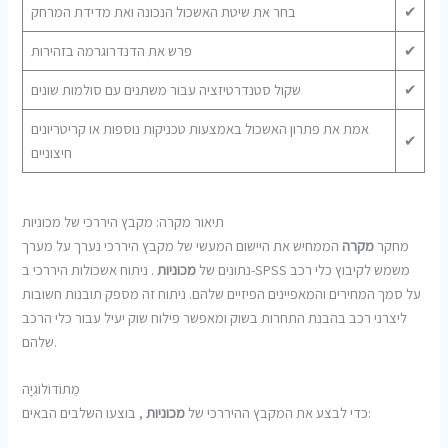
✔
בחר את שיטת האשכול הנכונה ואת מדידת המרחק
✔
פרש את הדנדרוגרמה בזהירות
✔
שקול סטנדרטיזציה עבור משתנים עם סולמות שונים
אמת את פתרון האשכול באמצעות טכניקות נוספות או קריטריונים
✔
חיצוניים
תיאור מקרה: מקבץ היררכי של מכוניות
מחקר
מקרה
הממחיש את היישום המעשי של מקבץ היררכי נערך על מערך
נתונים של
מכוניות
. ניתוח אשכולות היררכי ב-SPSS משמש לקיבוץ כלי רכב
על סמך המחירים והמאפיינים הפיזיים שלהם. ניתוח זה מספק תובנות חשובות
ליצרני רכב בהבנת התחרות בשוק ומאפשר פילוח שוק יעיל עבור כלי הרכב
שלהם.
מֵתוֹדוֹלוֹגִיָה
, בוצעו השלבים הבאים:
כדי לבצע את המקבץ ההיררכי של
מכוניות