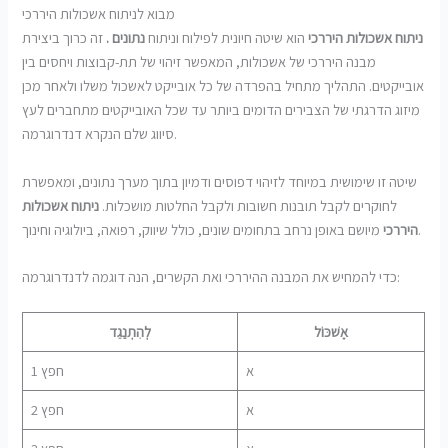
מבוא לניתוח אשכולות היררכי
ניתוח אשכולות היררכי
הוא שיטה חיונית לפילוח וניתוח
נתונים .
זה כרוך ביצירת
מבנה היררכי של אשכולות, המאפשר זיהוי של תת-קבוצות ויחסים בין
אובייקטים. התהליך מתחיל בהפרדה של כל אובייקט לאשכול משלו ולאחר מכן
מיזוג הדרגתי של הצבירים הדומים ביותר עד שכל האובייקטים מתחברים לעץ
סיווג שלם הנקרא דנדרוגרמה.
שיטה זו שימושית במיוחד לזיהוי דפוסים ודמיון בתוך מערך נתונים, ומאפשרת
לחוקרים לקבל תובנות חשובות ולקבל החלטות מושכלות.
ניתוח אשכולות
מיושם באופן נרחב בתחומים שונים, כולל שיווק, רפואה, ביולוגיה וחינוך.
היררכי
כדי להמחיש את המבנה ההיררכי ואת הקשרים, הנה דוגמה לדנדרוגרמה:
אֶשׁכּוֹל
לְהִתְנַגֵד
א
חפץ 1
א
חפץ 2