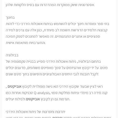
אסטרטגיות שיווק ממוקדות המהדהדות עם בסיס הלקוחות שלהן.
בחינוך
בתי ספר ומוסדות חינוך יכולים להשתמש בניתוח אשכולות היררכי כדי לזהות
קבוצות תלמידים הדורשות תשומת לב מיוחדת, כגון אלה עם צרכים למידה
ספציפיים או אתגרים התנהגותיים. זה מאפשר למחנכים לספק תמיכה
והתערבויות מותאמות אישית.
בביולוגיה
בתחום הביולוגיה, ניתוח אשכולות היררכי מסייע בבניית טקסונומיה של
מינים. על ידי קיבוץ אורגניזמים על סמך מאפיינים משותפים, מדענים יכולים
לקבל תובנות לגבי היחסים האבולוציוניים והסיווגים בתוך מינים שונים.
ראוי לציין שבעוד שקיבוץ היררכי הוא גישה פופולרית לקיבוץ
אובייקטים
,
טכניקות אחרות כמו Q-analysis, קנה מידה רב מימדי וניתוח מחלקות סמוי
ולפילוח יעילים.
תורמות גם הן לקיבוץ
אובייקטים
יתרונות וחסרונות של ניתוח אשכולות היררכי
ניתוח אשכולות היררכי מציע מספר
יתרונות
בניתוח וסיווג נתונים, אך הוא מגיע