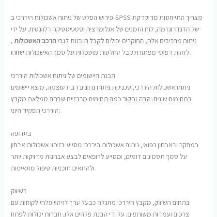
פירוש הפלט של ניתוח אשכולות היררכי ב-SPSS מצריך התייחסות מדוקדקת
של הדנדרוגרמה, לוח הזמנים של אגלומרציה וסטטיסטיקה רלוונטית. על ידי
ניתוח מרכיבים אלה, החוקרים יכולים לקבל תובנות לגבי
הרכב האשכולות
,
לזהות דפוסי מפתח ולקבל החלטות מושכלות על סמך האשכולות שזוהו.
הבנת היישומים של ניתוח אשכולות היררכי
ניתוח אשכולות היררכי, טכניקת ניתוח נתונים רבת עוצמה, מוצא יישומים
בתחומים שונים. הבה נחקור כמה תחומים מרכזיים שבהם ממלאת מקבץ
היררכי תפקיד חיוני:
בתרופה
במחקר ובאבחון רפואי, ניתוח אשכולות היררכי מסייע בזיהוי אשכולות אבחון
על סמך תסמינים דומים, ומסייע לרופאים לבצע אבחנות מדויקות יותר
ולהתאים תוכניות טיפול מתאימות.
בשיווק
בתחום השיווק, מקבץ היררכי מתגלה כבעל ערך לזיהוי פלחי לקוחות עם
צרכים ועמדות משותפים. על ידי הבנת פלחים אלו, חברות יכולות לפתח