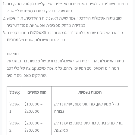
בחירת משתנים רלוונטיים: המחירים והמאפיינים הפיזיקליים כגון גודל מנוע, כוח
סוס ויעילות דלק נבחרו כמשתנים לאשכול.
יישום ניתוח אשכולות היררכי: יושמה שיטת האשכולות ההיררכית, תוך שימוש
במדידת מרחק ספציפית ואפשרויות סטנדרטיזציה.
פירוש האשכולות שהתקבלו: הדנדרוגרמה והרכב
האשכולות
נותחו בקפידה
.
כדי לזהות אשכולות שונים של
מכוניות
תוצאות
ניתוח האשכולות ההיררכית חשף אשכולות ברורים של מכוניות בהתבסס על
המחירים והמאפיינים הפיזיים שלהם. כל אשכול מייצג קבוצה של כלי רכב
שחולקים מאפיינים דומים.
תכונות גשמיות
טווח מחירים
אֶשׁכּוֹל
גודל מנוע קטן, כוח סוס נמוך, יעילות דלק
$10,000 –
אשכול
גבוהה
$20,000
1
גודל מנוע בינוני, כוח סוס בינוני, צריכת דלק
$20,000 –
אשכול
ממוצעת
$30,000
2