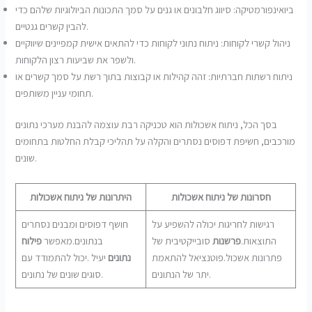
ביואינפורמטיקה: סיווג חלבונים או גנים על סמך התכונות הביולוגיות שלהם כדי
להבין קשרים גנטיים.
ניהול קשרי לקוחות: ניתוח נתוני לקוחות כדי להתאים אישית קמפיינים שיווקיים
ולשפר את שביעות רצון הלקוחות.
ניתוח רשתות חברתיות: זהה קהילות או קבוצות בתוך רשת על סמך קשרים או
תחומי עניין משותפים.
בסך הכל, ניתוח אשכולות הוא טכניקה רבת עוצמה להבנת מערכי נתונים
מורכבים, חשיפת דפוסים נסתרים והקלה על תהליכי קבלת החלטות בתחומים
שונים.
חסרונות של ניתוח אשכולות
היתרונות של ניתוח אשכולות
רגישות לחריגות יכולה להשפיע על
חושף דפוסים ומבנים נסתרים
התוצאות.
פרשנות
סובייקטיבית של
בנתונים.מאפשר
פילוח
פתרונות אשכול.פוטנציאל להתאמת
נתונים
יעיל .יכול להתמודד עם
יתר של הנתונים.
סוגים שונים של נתונים.