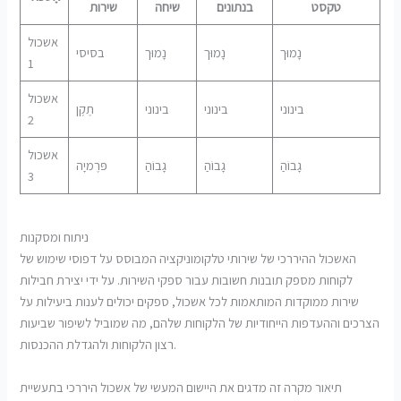
טקסט
בנתונים
שיחה
שירות
אשכול
נָמוּך
נָמוּך
נָמוּך
בסיסי
1
אשכול
בינוני
בינוני
בינוני
תֶקֶן
2
אשכול
גָבוֹהַ
גָבוֹהַ
גָבוֹהַ
פּרֶמיָה
3
ניתוח ומסקנות
האשכול ההיררכי של שירותי טלקומוניקציה המבוסס על דפוסי שימוש של
לקוחות מספק תובנות חשובות עבור ספקי השירות. על ידי יצירת חבילות
שירות ממוקדות המותאמות לכל אשכול, ספקים יכולים לענות ביעילות על
הצרכים וההעדפות הייחודיות של הלקוחות שלהם, מה שמוביל לשיפור שביעות
רצון הלקוחות ולהגדלת ההכנסות.
תיאור מקרה זה מדגים את היישום המעשי של אשכול היררכי בתעשיית