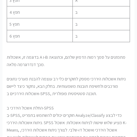
א
חפץ 3
ב
חפץ 4
ב
חפץ 5
ב
חפץ 6
בדוגמה זו, אשכולות A ו-B מתמזגים על סמך רמות הדמיון שלהם, וכתוצאה
מכך דנדרוגרמה מלאה.
ניתוח אשכולות היררכי מספק לחוקרים כלי רב עוצמה להבנת מערכי נתונים
מורכבים ולחשיפת תובנות משמעותיות. בחלק הבא, נחקור כיצד ליישם
אשכולות היררכיים ב-SPSS, תוכנה סטטיסטית פופולרית.
החלת אשכול היררכי ב-SPSS
ב-SPSS, חוקרים יכולים להשתמש בתפריט Analyze/Classify כדי לבצע
ניתוח אשכולות היררכי. SPSS מציע שלוש שיטות לניתוח אשכולות: אשכול K-
Means, אשכול היררכי ואשכול דו-שלבי. לצורך ניתוח אשכולות היררכי,