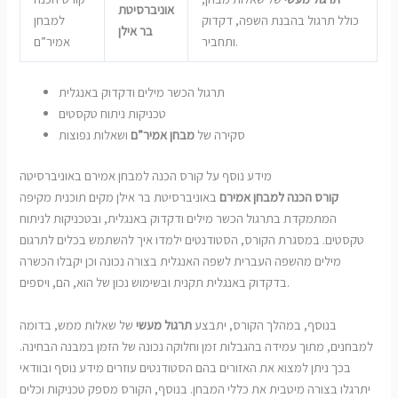
אוניברסיטת
כולל תרגול בהבנת השפה, דקדוק
למבחן
בר אילן
ותחביר.
אמיר”ם
תרגול הכשר מילים ודקדוק באנגלית
טכניקות ניתוח טקסטים
סקירה של
מבחן אמיר”ם
ושאלות נפוצות
מידע נוסף על קורס הכנה למבחן אמירם באוניברסיטה
קורס הכנה למבחן אמירם
באוניברסיטת בר אילן מקים תוכנית מקיפה
המתמקדת בתרגול הכשר מילים ודקדוק באנגלית, ובטכניקות לניתוח
טקסטים. במסגרת הקורס, הסטודנטים ילמדו איך להשתמש בכלים לתרגום
מילים מהשפה העברית לשפה האנגלית בצורה נכונה וכן יקבלו הכשרה
בדקדוק באנגלית תקנית ובשימוש נכון של הוא, הם, ויספים.
בנוסף, במהלך הקורס, יתבצע
תרגול מעשי
של שאלות ממש, בדומה
למבחנים, מתוך עמידה בהגבלות זמן וחלוקה נכונה של הזמן במבנה הבחינה.
בכך ניתן למצוא את האזורים בהם הסטודנטים עוזרים מידע נוסף ובוודאי
יתרגלו בצורה מיטבית את כללי המבחן. בנוסף, הקורס מספק טכניקות וכלים