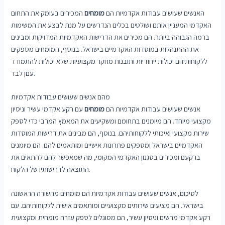
האנשים שעושים עבודות אקדמיות הם
מומחים
המכירים בעומק את התחום
האקדמי המעניין אותם ושולטים בכלים הנדרשים על מנת לבצע את המשימות
ברמה הגבוהה ביותר. הם מכירים את הדרישות האקדמיות המדויקות ומבינים
את ההתנהלות במוסדות האקדמיים בישראל. בנוסף, המומחים מספקים
ללקוחותיהם יכולות ייחודיות ותובנות מחקר מקצועיות שלא יכולות להתמודד
עםן לבד.
מהם אנשים שעושים עבודות אקדמיות
אנשים שעושים עבודות אקדמיות הם
מומחים
עם רקע אקדמי עשיר וניסיון
מקצועי מיוחד. הם מיומנים בתחומם ומשקיעים את המאמץ המרבי כדי לספק
שירות מקצועי ואיכותי ללקוחותיהם. בנוסף, הם מבינים את דרישות המוסדות
האקדמיים בישראל ומספקים פתרונות אישיים ומותאמים להם. הם מיומנים
ברקעם ומכירים בסגנון האקדמי המקומי, מה שמאפשר להם להתאים את
התוצאה לדרישותיו של הלקוח.
לסיכום, אנשים שעושים עבודות אקדמיות הם מומחים מהשורה הראשונה
בישראל. הם מציעים שירותים מקצועיים ומותאמים אישית ללקוחותיהם. עם
רקע אקדמי מרשים וניסיון עשיר, הם מסוגלים לספק עזרה מומחית ומקצועית