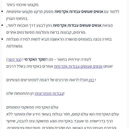
מקצועי ואיכותי ביותר.
ללמוד עם
אנשים שעושים עבודות אקדמיות
מספק מרקע מקצועי ומיומנויות
בתחומי העניין.
מציאת
אנשים שעושים עבודות אקדמיות
ניתן לבצע דרך תוכניות לימוד,
פורומים, קבוצות ברשת והמלצות מסטודנטים אחרים.
בחירה נכונה במומחים מהשורה הראשונה תביא לחווית למידה מוצלחת
ומשתלמת.
לעזרה יצירתית בתואר – פנו ל
מוקד האקדמי
! (
צור קשר
)
ועוזרים באקדמיה בשלל דרכים!
אנחנו
אנשים שעושים עבודות אקדמיות
תוכלו לראות מרכיבים של דוגמה לסמינריונים מצטיינים !
כאן
הן ההתמחות שלנו!
עבודות סמינריוניות
עולם האקדמיה ממשקפי המומחים
עולם האקדמיה הוא עולם קסום, חסר גבולות בעושר הידע שלו ומאתגר ללא
הרף בדרישותיו. מי שעובד באקדמיה מונע מתשוקה עזה להבנה, שיתוף
והרחבת מעמקי הידע האנושי. הם חוקרים וחוקרים, סטודנטים ופרופסורים,