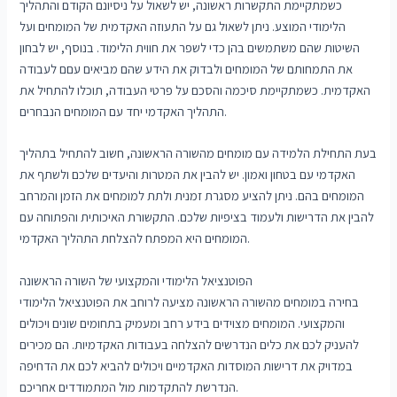
כשמתקיימת התקשרות ראשונה, יש לשאול על ניסיונם הקודם והתהליך
הלימודי המוצע. ניתן לשאול גם על התעוזה האקדמית של המומחים ועל
השיטות שהם משתמשים בהן כדי לשפר את חווית הלימוד. בנוסף, יש לבחון
את התמחותם של המומחים ולבדוק את הידע שהם מביאים עםם לעבודה
האקדמית. כשמתקיימת סיכמה והסכם על פרטי העבודה, תוכלו להתחיל את
התהליך האקדמי יחד עם המומחים הנבחרים.
בעת התחילת הלמידה עם מומחים מהשורה הראשונה, חשוב להתחיל בתהליך
האקדמי עם בטחון ואמון. יש להבין את המטרות והיעדים שלכם ולשתף את
המומחים בהם. ניתן להציע מסגרת זמנית ולתת למומחים את הזמן והמרחב
להבין את הדרישות ולעמוד בציפיות שלכם. התקשורת האיכותית והפתוחה עם
המומחים היא המפתח להצלחת התהליך האקדמי.
הפוטנציאל הלימודי והמקצועי של השורה הראשונה
בחירה במומחים מהשורה הראשונה מציעה לרוחב את הפוטנציאל הלימודי
והמקצועי. המומחים מצוידים בידע רחב ומעמיק בתחומים שונים ויכולים
להעניק לכם את כלים הנדרשים להצלחה בעבודות האקדמיות. הם מכירים
במדויק את דרישות המוסדות האקדמיים ויכולים להביא לכם את הדחיפה
הנדרשת להתקדמות מול המתמודדים אחריכם.