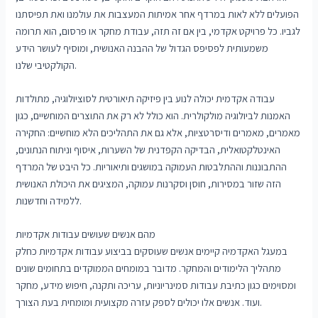
הפועלים ללא לאות במרדף אחר אמיתות המעצבות את עולמנו ואת תפיסתנו
לגביו. כל פרויקט אקדמי, בין אם זה תזה, עבודת מחקר או פרסום, הוא תרומה
משמעותית לפסיפס הגדול של ההבנה האנושית, ומוסיף לעושר הידע
הקולקטיבי שלנו.
עבודה אקדמית יכולה לנוע בין פיזיקה תיאורטית לסוציולוגיה, מתולדות
האמנות לביולוגיה מולקולרית. הוא כולל לא רק את התוצרים המוחשיים, כגון
מאמרים, מאמרים ודיסרטציות, אלא גם את התהליכים הלא מוחשיים: החקירה
האינטלקטואלית, הבדיקה הקפדנית של השערות, איסוף וניתוח הנתונים,
ההתבוננות וההתלבטות העמוקה במושגים ותיאוריות. כל היבט של המרדף
הזה שזור במסירות, חוסן וסקרנות עמוקה, המציגים את היכולת האנושית
ללמידה וחדשנות.
מהם אנשים שעושים עבודות אקדמיות
במעגל האקדמיה קיימים אנשים שעוסקים בביצוע עבודות אקדמיות כחלק
מתהליך הלימודים והמחקר. מדובר במומחים הממוקדים בתחומים שונים
ומסוימים כגון כתיבת עבודות סמינריוניות, עריכה ותקנה, חיפוש מידע, מחקר
ועוד. אנשים אלו יכולים לספק עזרה מקצועית ומומחית בעת הצורך.