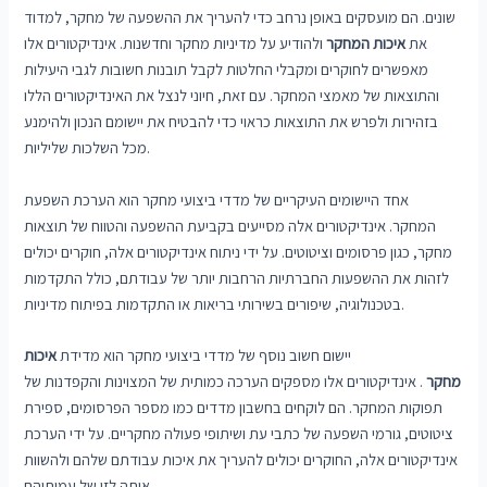
שונים. הם מועסקים באופן נרחב כדי להעריך את ההשפעה של מחקר, למדוד
את
איכות המחקר
ולהודיע ​​על מדיניות מחקר וחדשנות. אינדיקטורים אלו
מאפשרים לחוקרים ומקבלי החלטות לקבל תובנות חשובות לגבי היעילות
והתוצאות של מאמצי המחקר. עם זאת, חיוני לנצל את האינדיקטורים הללו
בזהירות ולפרש את התוצאות כראוי כדי להבטיח את יישומם הנכון ולהימנע
מכל השלכות שליליות.
אחד היישומים העיקריים של מדדי ביצועי מחקר הוא הערכת השפעת
המחקר. אינדיקטורים אלה מסייעים בקביעת ההשפעה והטווח של תוצאות
מחקר, כגון פרסומים וציטוטים. על ידי ניתוח אינדיקטורים אלה, חוקרים יכולים
לזהות את ההשפעות החברתיות הרחבות יותר של עבודתם, כולל התקדמות
בטכנולוגיה, שיפורים בשירותי בריאות או התקדמות בפיתוח מדיניות.
יישום חשוב נוסף של מדדי ביצועי מחקר הוא מדידת
איכות
מחקר
. אינדיקטורים אלו מספקים הערכה כמותית של המצוינות והקפדנות של
תפוקות המחקר. הם לוקחים בחשבון מדדים כמו מספר הפרסומים, ספירת
ציטוטים, גורמי השפעה של כתבי עת ושיתופי פעולה מחקריים. על ידי הערכת
אינדיקטורים אלה, החוקרים יכולים להעריך את איכות עבודתם שלהם ולהשוות
אותה לזו של עמיתיהם.