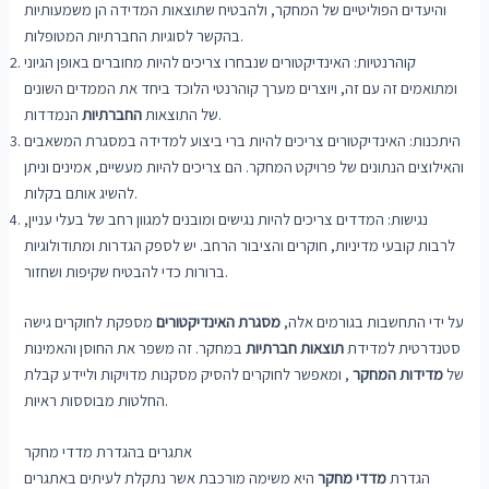
והיעדים הפוליטיים של המחקר, ולהבטיח שתוצאות המדידה הן משמעותיות
בהקשר לסוגיות החברתיות המטופלות.
קוהרנטיות: האינדיקטורים שנבחרו צריכים להיות מחוברים באופן הגיוני
ומתואמים זה עם זה, ויוצרים מערך קוהרנטי הלוכד ביחד את הממדים השונים
הנמדדות.
של התוצאות
החברתיות
היתכנות: האינדיקטורים צריכים להיות ברי ביצוע למדידה במסגרת המשאבים
והאילוצים הנתונים של פרויקט המחקר. הם צריכים להיות מעשיים, אמינים וניתן
להשיג אותם בקלות.
נגישות: המדדים צריכים להיות נגישים ומובנים למגוון רחב של בעלי עניין,
לרבות קובעי מדיניות, חוקרים והציבור הרחב. יש לספק הגדרות ומתודולוגיות
ברורות כדי להבטיח שקיפות ושחזור.
על ידי התחשבות בגורמים אלה,
מסגרת האינדיקטורים
מספקת לחוקרים גישה
סטנדרטית למדידת
תוצאות חברתיות
במחקר. זה משפר את החוסן והאמינות
של
מדידות המחקר
, ומאפשר לחוקרים להסיק מסקנות מדויקות וליידע קבלת
החלטות מבוססות ראיות.
אתגרים בהגדרת מדדי מחקר
הגדרת
מדדי מחקר
היא משימה מורכבת אשר נתקלת לעיתים באתגרים