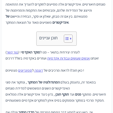
מונחים תיאורטיים. אינדיקטורים אלה מסייעים לחוקרים להעריך את ההתאמה
והייצוג של המדידות שלהם, ומבטיחים את התקפות והמהימנות של
ממצאיהם. בין אם זה מבחן, שאלון או סקר, הבחירה והיישום
של
משפיעים מאוד על תוצאות המחקר.
אינדיקטורים
תוכן עניינים
לעזרה יצירתית בתואר – פנו ל
מוקד האקדמי
! (
צור קשר
)
ועוזרים באקדמיה בשלל דרכים!
אנחנו
אנשים שעושים עבודות אקדמיות
מצטיינים !
כאן תוכלו לראות מרכיבים של
דוגמה
ל
סמינריונים
במאמר זה, נתעמק בעולם
המתודולוגיה של המחקר
, ונחקור את סוגי
האינדיקטורים השונים המשמשים למדידת מונחים
תיאורטיים. מתוקף
פנים
ועד
תוקף תוכן
, נדון כיצד אינדיקטורים אלה ממלאים
תפקיד מרכזי במחקר ומספקים בסיס איתן למחקרים אקדמיים משמעותיים.
אז, בואו נצא למסע דרך התחום המרתק של
מדדי מחקר
ונגלה את