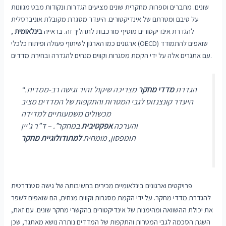
שונים. מחברים וספרות מחקרית שונים מציעים הגדרות ונקודות מבט מגוונות
על טיבם ומטרתם של אינדיקטורים. היעדר מסגרת מקובלת אוניברסלית
להגדרת אינדיקטורים מוסיף מורכבות לתהליך זה. בראייה
בינלאומית
,
ארגונים כמו הארגון לשיתוף פעולה ופיתוח כלכלי (OECD) שואפים להתמודד
עם אתגרים אלה על ידי הקמת מסגרות וקווים מנחים להגדרה ובחירת מדדים.
“הגדרת
מדדי מחקר
מצריכה שיקול זהיר וגישה רב-ממדית.
היעדר קונצנזוס לגבי המטרות והתקפות של המדדים מציב
מכשולים משמעותיים למדידה
והערכה
אפקטיבית
במחקר”. – ד”ר ג’יין
תומפסון, מומחית
למתודולוגיית מחקר
פרויקטים וארגונים בינלאומיים מכירים בחשיבותה של גישה סטנדרטית
להגדרת מדדי מחקר. על ידי הקמת מסגרות וקווים מנחים, הם שואפים לשפר
את יכולת ההשוואה ומהימנות של אינדיקטורים בהקשרי מחקר שונים. עם זאת,
השגת הסכמה לגבי המטרות והתקפות של המדדים נותרה נושא מאתגר, שכן