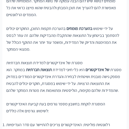
מומחים לנושא שיש להם הבנה עמוקה של נושא המחקר. המומחיות שלהם
מאפשרת להם להעריך את תוכן המבחן ולהבטיח שהוא מייצג כראוי את כל
הממדים הרלוונטיים.
על ידי שימוש
בהערכת מומחים
בהערכת תקפות התוכן, החוקרים יכולים
להסתמך בביטחון על התוצאות שהתקבלו מהבדיקות שלהם. זה עוזר לבסס
את המהימנות והדיוק של המדידות, ומשפר עוד יותר את התוקף הכולל של
ממצאי המחקר.
מסגרת של אינדיקטורים למדידת תוצאות חברתיות
מסגרת
של אינדיקטורים
היא כלי חיוני למדידת
תוצאות חברתיות
במחקר. הוא
מספק גישה מובנית ושיטתית לבחירה והגדרת אינדיקטורים המודדים במדויק
את התוצאות הרצויות. על ידי שימוש במסגרת, חוקרים יכולים להבטיח
שהמדידות שלהם מקיפות, הוליסטיות ומתואמות את מטרות המחקר שלהם.
המסגרת לוקחת בחשבון מספר גורמים בעת קביעת האינדיקטורים
לשימוש. גורמים אלה כוללים:
רלוונטיות פוליטית: האינדיקטורים צריכים להתיישר עם סדר העדיפויות