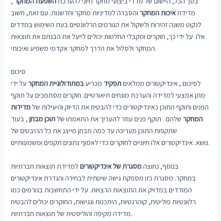
בסך הכל, היישום של מדדי ביצועי מחקר חיוני להערכת
השפעת המחקר
,
מדידת
איכות המחקר
והסברה למדיניות מחקר וחדשנות. עם זאת, חשוב
לנקוט משנה זהירות ולשקול את הגורמים הרלוונטיים בעת השימוש במדדים
אלו. על ידי כך, חוקרים ומקבלי החלטות יכולים לייעל את הבנתם את תוצאות
המחקר ולסלול את הדרך למחקר אקדמי משפיע ואיכותי.
סיכום
לסיכום , אינדיקטורים ממלאים
תפקיד
מכריע
במתודולוגיית המחקר
על ידי
מתן אמצעי למדידה והערכת מונחים תיאורטיים. חוקרים מסתמכים על תוקף
הפנים ותוקף התוכן כאינדיקטורים כדי להבטיח את הדיוק והיעילות של
מדידות
המחקר
שלהם . תוקף פנים עוזר להעריך את התאמתו של
תוכן מבחן
, בעוד
שתקפות התוכן מעריכה עד כמה מבחן מייצג את כל ההיבטים של
נושא. אינדיקטורים אלו חיוניים לחוקרים כדי לאסוף נתונים תקפים ומשמעותיים.
בנוסף, נחוצה
מסגרת של אינדיקטורים
למדידת תוצאות חברתיות
במחקר. מסגרת כזו מספקת גישה שיטתית לבחירה והגדרת אינדיקטורים
המודדים במדויק את התוצאות הרצויות. על ידי התחשבות בגורמים כמו
רלוונטיות פוליטית, קוהרנטיות, היתכנות ונגישות, החוקרים יכולים להבטיח
מדידה מקיפה והוליסטית של תוצאות חברתיות.